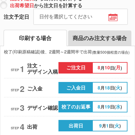
出荷希望日
から注文日を計算する
注文予定日
印刷する場合
商品のみ注文する場合
校了(印刷原稿確認)後、2週間～2週間半で出荷
(数量500個程度の場合)
注文・
1
ご注文日
8
10
月
月
日(
)
STEP
デザイン入稿
2
ご入金日
8
18
火
月
日(
)
ご入金
STEP
3
校了のお返事
8
19
水
月
日(
)
デザイン確認
STEP
4
出荷日
9
1
火
月
日(
)
出荷
STEP