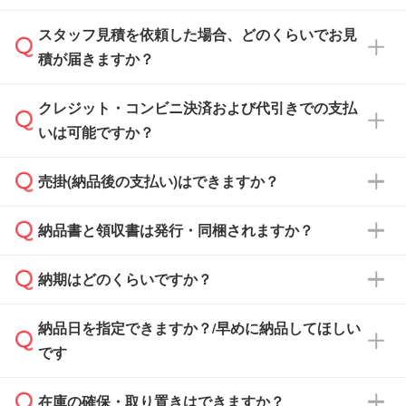
スタッフ見積を依頼した場合、どのくらいでお見
可能です。見積・注文フォームにて『ゲストの
積が届きますか？
まま進む』ボタンからお進みのうえ、ご依頼く
ださい。
クレジット・コンビニ決済および代引きでの支払
通常、翌営業日までにお送りしております。混
いは可能ですか？
雑状況によっては、お時間をいただくこともご
ざいます。予めご了承ください。土日祝日にご
売掛(納品後の支払い)はできますか？
依頼いただいた場合は、翌営業日以降のご連絡
銀行振込のみのご対応となります。
となります。
納品書と領収書は発行・同梱されますか？
基本的には先入金をお願いしておりますが、自
治体・行政機関・学校・病院・上場企業様 な
納期はどのくらいですか？
どの場合は、月末締め翌月末払いに対応可能で
納品書・領収書は ご依頼をいただいた場合の
す。
み発行しております。商品への同梱はしておら
納品日を指定できますか？/早めに納品してほしい
ず、通常はPDFデータをメール添付でお送りし
・印刷する場合(500個程度)
また、卒業・卒園記念品で対策委員会や個人様
です
ます。
ご入金、イメージ画像の校了から約2週間～2
からご注文いただく場合でも、お支払い元が学
原本の郵送をご希望の場合は、担当スタッフま
週間半でご納品いたします。
校や幼稚園・保育園であれば、同様の条件でご
たは注文フォームの『ご注文に関する備考欄』
在庫の確保・取り置きはできますか？