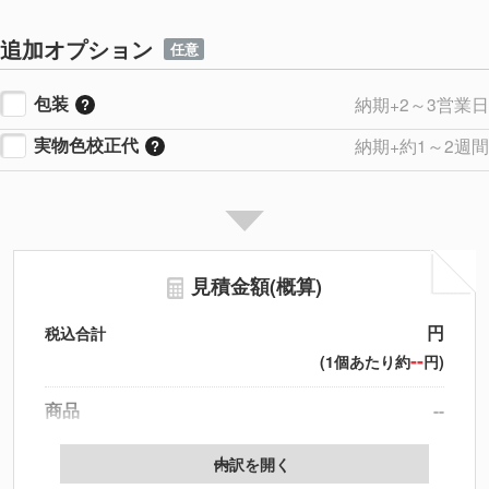
追加オプション
任意
包装
納期+2～3営業日
実物色校正代
納期+約1～2週間
見積金額(概算)
円
税込合計
--
(1個あたり約
円)
商品
--
製版代
--
内訳を開く