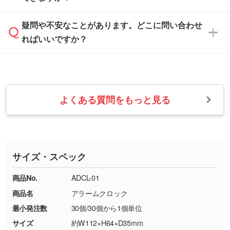
などを、印刷に適したベクターデータに変換し
す。
は、土日祝日でもお送りいただければ、出社後
ます。→
詳しく見る
本体色がナチュラルなど淡色の場合、印刷をく
疑問や不安なことがあります。どこに問い合わせ
速やかに対応いたします。
お手数をお掛けいたしますが、至急担当スタッ
っきりと目立たせたいときは濃い印刷色が、柔
ればいいですか？
フまでご連絡ください。商品の状況を確認し、
・フルカラーデータを1色に変換してほしい
らかい雰囲気にしたいときは淡い印刷色が映え
改めてご案内いたします。
シルク印刷、レーザー彫刻など印刷方法にあわ
ます。
せて、フルカラーのデータを1色になおしま
お問い合わせフォームをご利用ください。1営
【返品・交換の対象】
す。→
詳しく見る
業日以内に担当スタッフよりメールにてご連絡
また、お選びいただいた印刷色が本体色に合わ
・お届け時に商品が損傷・故障している場合
いたします。
ない場合や仕上がりに影響しそうな場合は、ス
よくある質問をもっと見る
・ご注文と異なる商品が届いた場合
・1色印刷でグラデーションや濃淡を表現した
お急ぎの場合はお電話でのご質問も受け付けて
タッフから別の色をご案内することもございま
・印刷不良があった場合
い
おります。下記電話番号までお問い合わせくだ
す。
※印刷不良は原則として“再印刷”でご対応させ
網点という技法で濃淡を表現することができま
さい。
ていただいております。
す。濃淡の差が分かるデータに調整いたしま
サイズ・スペック
※詳しくは「
商品の良品基準について
」をご覧
す。→
詳しく見る
TEL：0422-29-9911 営業時間10:00～
ください。
18:00(土日祝日除く)
商品No.
ADCL-01
・コーポレートカラーを使って印刷したい／印
お問い合わせフォームはこちら
商品名
アラームクロック
【返品・交換ができない場合】
刷色にこだわりがある
最小発注数
30個/30個から1個単位
・お客様の元で商品を加工された場合、または
DIC・PANTONEなどのカラーチップの指定や、
商品が破損した場合
現物支給による色指定も承っております。→
詳
サイズ
約W112×H64×D35mm