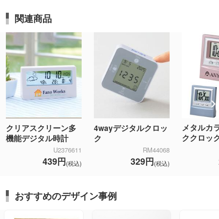
関連商品
メタルカ
クリアスクリーン多
4wayデジタルクロッ
ククロッ
機能デジタル時計
ク
U2376611
RM44068
439円
329円
(税込)
(税込)
おすすめのデザイン事例