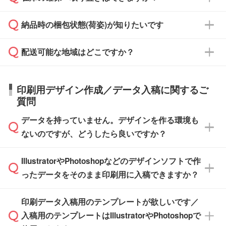
ご希望の納期がある場合は、お問い合わせ・お
対応できる場合がございます。
よりお知らせください。
・商品のみ注文する場合(サンプル購入を含む)
見積もり・ご注文時にその旨をお知らせくださ
ご希望の際は担当スタッフまでお気軽にご相談
ご入金確認後、1～2営業日で出荷いたしま
納品時の梱包状態(荷姿)が知りたいです
い。
ご入金確認後に在庫を確保し、注文確定のご連
ください。
す。
在庫状況や印刷スケジュールを確認のうえ、対
絡を致します。ご入金いただくまで在庫の確保
応が可能かご案内いたします。
配送可能な地域はどこですか？
はできかねますので予めご了承ください。
商品によって異なります。各ページにある商品
納期は商品や数量、印刷方法、ご納品場所、在
また、お急ぎで印刷をご希望の場合は、最短5
詳細の荷姿欄をご確認ください。
庫の有無によって異なります。正確な日程はス
営業日で出荷可能な商品もご用意しておりま
【箱入り】 商品がひとつずつ箱に入っていま
日本全国へお届けが可能です。なお、海外への
タッフまでお問い合わせください。
印刷用デザイン作成／データ入稿に関するご
す。>>
対象商品はこちら
す。(白箱、化粧箱、ブリスターパックなど)
直接納品は行っておりませんので予めご了承く
質問
※最短出荷日は商品によって異なります。各商
【袋入り】 商品がひとつずつ袋に入っていま
ださい。
また、商品ページ内の「出荷までのスケジュー
品ページにてご確認ください
す。(透明袋、デザイン袋など)
データを持っていません。デザインを作る環境も
ル」に注文予定日をご入力いただくと、おおよ
【個包装なし】 個包装がされていない状態で
ないのですが、どうしたら良いですか？
その締切日や出荷目安をご確認いただけます。
納品します。
商品在庫や印刷ラインを確保するためにも、商
※化粧箱から白箱への入れ替えや、オリジナル
IllustratorやPhotoshopなどのデザインソフトで作
品が決まりましたらお早めのご発注をお願いい
無料の「
デザインシミュレーター
」を使えば、
箱の作成は原則承っておりません。
たします。
ったデータをそのまま印刷用に入稿できますか？
PCやスマホから簡単にデザインを作成できま
す。スタンプやテンプレートも豊富なので、デ
※土日祝日を除く営業日換算です。
印刷データ入稿用のテンプレートが欲しいです／
ザインソフトがなくても安心です。
IllustratorやPhotoshop、CLIP STUDIOなどのデ
※沖縄・離島は追加日数がかかります。
入稿用のテンプレートはIllustratorやPhotoshopで
ザインソフトでこだわりのデザインを作成した