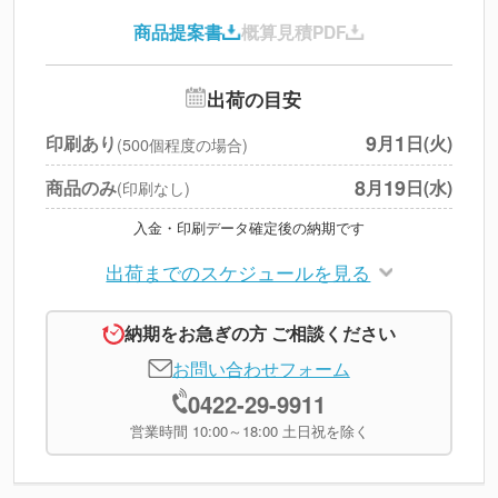
印刷代
--
商品提案書
概算見積PDF
送料
--
※
北海道・沖縄・離島 別途
追加オプション
--
出荷の目安
円
税別合計
9
1
印刷あり
月
日(火)
(500個程度の場合)
※
上記小計は税別です
8
19
商品のみ
月
日(水)
(印刷なし)
入金・印刷データ確定後の納期です
出荷までのスケジュールを見る
納期をお急ぎの方 ご相談ください
お問い合わせフォーム
0422-29-9911
営業時間 10:00～18:00 土日祝を除く