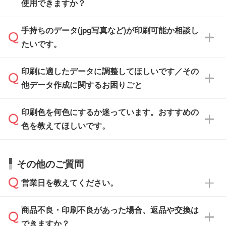
また、「
データ作成サービス
」もご利用いただ
使用できますか？
い方は、
完全データ入稿
がおすすめです。
けます。ご希望の文言・書体・印刷色をお知ら
「.ai」形式または「.psd」形式で保存し、お見
せいただければ、弊社にて無料でデザインデー
積・ご注文フォームにアップロードしてご入稿
手持ちのデータ(jpg写真など)が印刷可能か相談し
一部商品は入稿用テンプレートのご用意があり
タを1点作成いたします。
ください。
たいです。
ます。各商品ページの『印刷方法・テンプレー
ト』からダウンロードをお願いいたします。
ご入稿後は経験豊富なスタッフがデータに不備
印刷に適したデータに調整してほしいです／その
入稿用のテンプレートはPDF形式ですが、
印刷に適したデータ・解像度かどうか、担当ス
がないかチェックし、お客様と確認してから印
IllustratorやPhotoshopで開いてご利用いただけ
他データ作成に関するお困りごと
タッフが事前に確認いたします。
刷に進みますので、ご安心ください。
ます。詳しい手順は「
入稿テンプレートの使い
データはお見積・ご注文・
お問い合わせフォー
方
」をご確認ください。
印刷色を何色にするか迷っています。おすすめの
ム
へ添付いただくか、担当スタッフ宛にメール
データ作成でお困りの際には、担当スタッフが
でお送りください。
色を教えてほしいです。
サポートいたしますのでお気軽にご相談くださ
仕上がりに影響しそうな点もチェックいたしま
い。
すので、データのご相談だけでもお気軽にお問
お問い合わせフォーム
や、見積/注文フォーム
お見積・ご注文・
お問い合わせフォーム
からご
その他のご質問
い合わせください。
から添付してお送りください。
相談いただきますと、担当スタッフがお客様の
ご希望や商品の本体色を確認し、印刷色をご提
営業日を教えてください。
なお、印刷用データの作り方に関する詳細は、
・解像度の低いデータをトレース/調整してほ
案させていただきます。
「
完全データ入稿
」をご参照ください。
しい
本体色がブラック、ネイビーなど濃色の場合は
商品不良・印刷不良があった場合、返品や交換は
営業日は平日の10:00～18:00で、土日祝日はお
解像度の低い画像や、手書きのイラスト、写真
白色か淡い色の印刷色をおすすめしておりま
できますか？
休みとなります。注文・見積・お問い合わせ