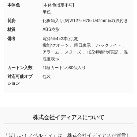
・商品到着後7日以上経過している場合
しく見る
本体色
[本体色指定不可]
・お客様のご都合による返品・交換依頼(商
単色
品・色・数量などの注文間違い等)
・背景がある画像からキャラクター部分だけを
荷姿
化粧箱入り(約Ｗ127×H78×D47mm)※取説付き
使いたいです
材質
ABS樹脂
シンプルな背景のデータや、使いたいキャラク
備考
電源/単4×2本(付属)
ター部分の輪郭がはっきりしているデータは切
機能/クオーツ 、曜日表示 、バックライト 、
り抜き処理が可能です。→
詳しく見る
アラーム 、スヌーズ 、12/24時間制表記 、温
湿度表示
・持っているデータの背景が足りない／塗り足
カートン入数
1箱(カートン)60個入り
しの作り方が分からない
対応可能オプ
包装
印刷したいデータが印刷範囲よりも小さい場
ション
合、シンプルな色・柄の背景であれば拡張が可
能です。→
詳しく見る
・デザインにQRコードを入れたい／QRコード
株式会社イディアスについて
を生成してほしい
URLをご指定いただければ、QRコードを生成
いたします。配置のご相談にも応じています。
「ほしい！ノベルティ」は、株式会社イディアスが運営し