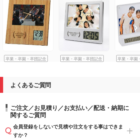
卒業・卒園・卒団記念
卒業・卒園・卒団記念
卒業・卒園
よくあるご質問
ご注文／お見積り／お支払い／配送・納期に
関するご質問
会員登録をしないで見積や注文をする事はできま
すか？