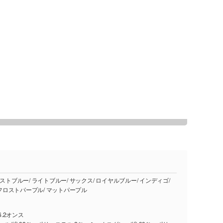
スレート/ ネイビー/ フロストパープル/ マットパープル
6.2オンス