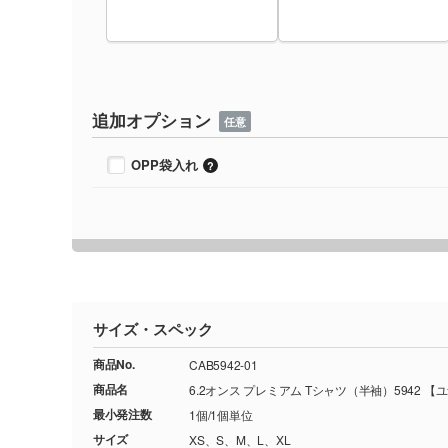
追加オプション
任意
OPP袋入れ
サイズ・スペック
商品No.
CAB5942-01
商品名
6.2オンス プレミアム Tシャツ（半袖）5942 
最小発注数
1個/1個単位
サイズ
XS、S、M、L、XL