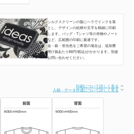
シルクスクリーンの版にヘラでインクを落
とし、デザインの絵柄や文字を精細に印刷
します。バッグ・Tシャツ等の布物やノート
など、広範囲の印刷に最適です。
金・銀・蛍光色をご希望の場合は、追加費
用(1個あたり88円/税込)がかかります。別途
お問い合わせください。
印刷について詳しく見る
入稿・データ作成について詳しく見る
前面
背面
W300×H400mm
W300×H400mm