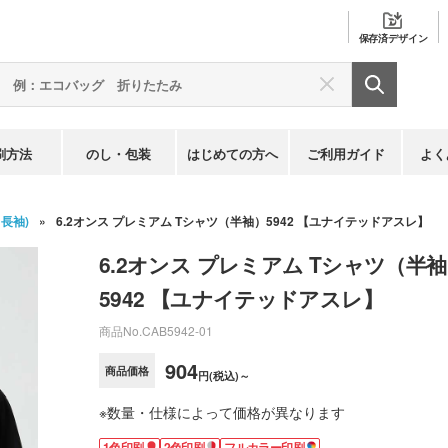
保存済
デザイン
刷方法
のし・包装
はじめての方へ
ご利用ガイド
よく
長袖)
6.2オンス プレミアム Tシャツ（半袖）5942 【ユナイテッドアスレ】
6.2オンス プレミアム Tシャツ（半
5942 【ユナイテッドアスレ】
商品No.
CAB5942-01
904
商品価格
円(税込)～
※数量・仕様によって価格が異なります
1色印刷
2色印刷
フルカラー印刷