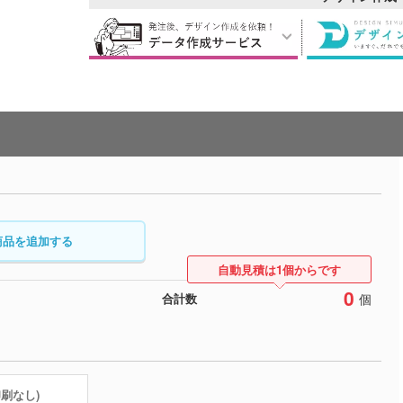
商品を追加する
自動見積は1個からです
0
個
合計数
印刷なし)