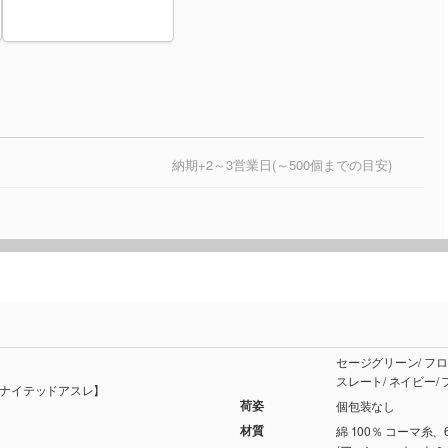
納期+2～3営業日(～500個までの目安)
セージグリーン/ フロストブルー/ ライトブルー/ サックス/ ロイヤルブルー/ インディゴ/
【ユナイテッドアスレ】
荷姿
個包装なし
材質
綿 100％ コーマ糸、