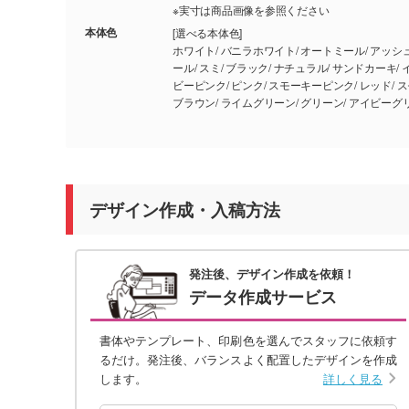
※実寸は商品画像を参照ください
本体色
[選べる本体色]
ホワイト/ バニラホワイト/ オートミール/ アッシュ/ ミックスグレー/ アイボリー/ チャコ
ール/ スミ/ ブラック/ ナチュラル/ サンドカーキ/ イエロー/ バナナ/ ゴールド/ オレンジ/ ベ
ビーピンク/ ピンク/ スモーキーピンク/ レッド/ スモーキーレッド/ バーガンディ/ ダーク
ブラウン/ ライムグリーン/ グリーン/ アイビーグリーン/ モスグリーン/ シティグリーン/
デザイン作成・入稿方法
発注後、デザイン作成を依頼！
データ作成サービス
書体やテンプレート、印刷色を選んでスタッフに依頼す
るだけ。発注後、バランスよく配置したデザインを作成
します。
詳しく見る