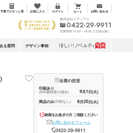
お気に入り
予算で
ピタッと君
ログイン
お問い合わせ
カート
株式会社イディアス
0422-29-9911
営業時間 10:00～18:00 土日祝を除く
ある質問
デザイン事例
袖）
出荷の目安
印刷あり
9
1
月
日(火)
(500個程度の場合)
8
25
商品のみ
(印刷なし)
月
日(火)
納期をお急ぎの方 ご相談ください
お問い合わせフォーム
0422-29-9911