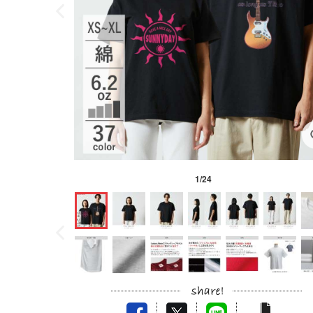
1
/
24