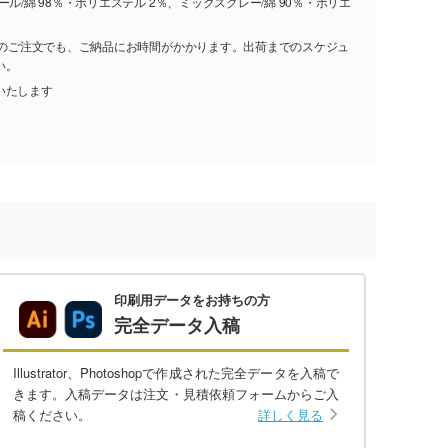
ル/綿 98％・ポリエステル 2％、ミックスグレー/綿 90％・ポリエ
し)のご注文でも、ご納品にお時間がかかります。出荷までのスケジュ
い。
いたします
印刷用データをお持ちの方
完全データ入稿
Illustrator、Photoshopで作成された完全データを入稿で
きます。入稿データは注文・見積依頼フォームからご入
稿ください。
詳しく見る