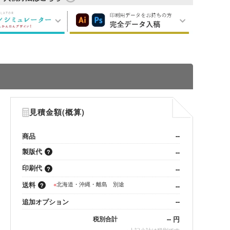
見積金額(概算)
商品
--
製版代
--
印刷代
--
送料
※
北海道・沖縄・離島 別途
--
追加オプション
--
--
円
税別合計
※
上記小計は税別です