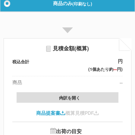
商品のみ
(印刷なし)
見積金額(概算)
円
税込合計
--
(1個あたり約
円)
商品
--
送料
--
※
北海道・沖縄・離島 別途
内訳を開く
円
税別合計
商品提案書
概算見積PDF
※
上記小計は税別です
出荷の目安