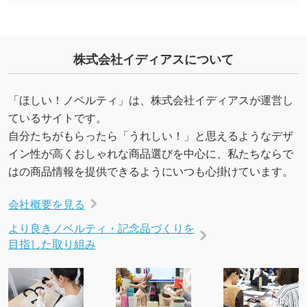
印刷したいデータが印刷範囲よりも小さい場
合、シンプルな色・柄の背景であれば拡張が可
能です。→
詳しく見る
株式会社イディアスについて
・デザインにQRコードを入れたい／QRコード
を生成してほしい
「ほしい！ノベルティ」は、株式会社イディアスが運営し
URLをご指定いただければ、QRコードを生成
ているサイトです。
いたします。配置のご相談にも応じています。
自分たちがもらったら「うれしい！」と思えるようなデザ
→
詳しく見る
イン性が高くおしゃれな商品選びを中心に、私たちならで
はの商品情報を提供できるようにいつも心掛けています。
会社概要を見る
より良きノベルティ・記念品づくりを
目指した取り組み