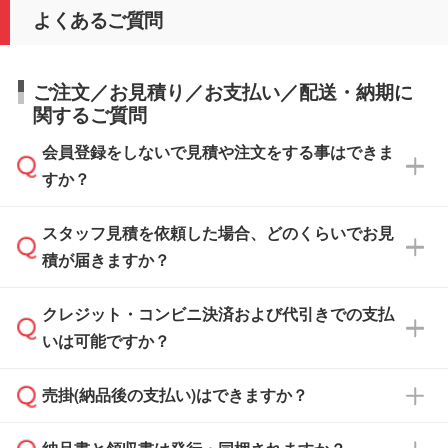
よくあるご質問
ご注文／お見積り／お支払い／配送・納期に
関するご質問
会員登録をしないで見積や注文をする事はできま
すか？
スタッフ見積を依頼した場合、どのくらいでお見
可能です。見積・注文フォームにて『ゲストの
積が届きますか？
まま進む』ボタンからお進みのうえ、ご依頼く
ださい。
クレジット・コンビニ決済および代引きでの支払
通常、翌営業日までにお送りしております。混
いは可能ですか？
雑状況によっては、お時間をいただくこともご
ざいます。予めご了承ください。土日祝日にご
売掛(納品後の支払い)はできますか？
依頼いただいた場合は、翌営業日以降のご連絡
銀行振込のみのご対応となります。
となります。