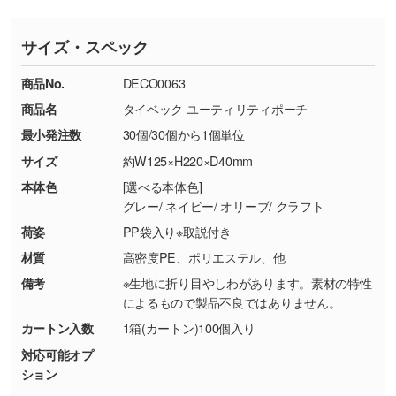
※印刷不良は原則として“再印刷”でご対応させ
網点という技法で濃淡を表現することができま
さい。
ていただいております。
す。濃淡の差が分かるデータに調整いたしま
サイズ・スペック
※詳しくは「
商品の良品基準について
」をご覧
す。→
詳しく見る
TEL：0422-29-9911 営業時間10:00～
ください。
18:00(土日祝日除く)
商品No.
DECO0063
・コーポレートカラーを使って印刷したい／印
お問い合わせフォームはこちら
商品名
タイベック ユーティリティポーチ
【返品・交換ができない場合】
刷色にこだわりがある
最小発注数
30個/30個から1個単位
・お客様の元で商品を加工された場合、または
DIC・PANTONEなどのカラーチップの指定や、
商品が破損した場合
現物支給による色指定も承っております。→
詳
サイズ
約W125×H220×D40mm
・商品到着後7日以上経過している場合
しく見る
本体色
[選べる本体色]
・お客様のご都合による返品・交換依頼(商
グレー/ ネイビー/ オリーブ/ クラフト
品・色・数量などの注文間違い等)
・背景がある画像からキャラクター部分だけを
荷姿
PP袋入り※取説付き
使いたいです
材質
高密度PE、ポリエステル、他
シンプルな背景のデータや、使いたいキャラク
備考
※生地に折り目やしわがあります。素材の特性
ター部分の輪郭がはっきりしているデータは切
によるもので製品不良ではありません。
り抜き処理が可能です。→
詳しく見る
カートン入数
1箱(カートン)100個入り
対応可能オプ
・持っているデータの背景が足りない／塗り足
ション
しの作り方が分からない