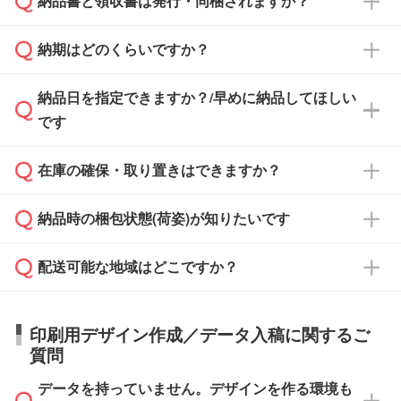
納品書と領収書は発行・同梱されますか？
基本的には先入金をお願いしておりますが、自
治体・行政機関・学校・病院・上場企業様 な
納期はどのくらいですか？
どの場合は、月末締め翌月末払いに対応可能で
納品書・領収書は ご依頼をいただいた場合の
す。
み発行しております。商品への同梱はしておら
納品日を指定できますか？/早めに納品してほしい
ず、通常はPDFデータをメール添付でお送りし
・印刷する場合(500個程度)
また、卒業・卒園記念品で対策委員会や個人様
です
ます。
ご入金、イメージ画像の校了から約2週間～2
からご注文いただく場合でも、お支払い元が学
原本の郵送をご希望の場合は、担当スタッフま
週間半でご納品いたします。
校や幼稚園・保育園であれば、同様の条件でご
たは注文フォームの『ご注文に関する備考欄』
在庫の確保・取り置きはできますか？
ご希望の納期がある場合は、お問い合わせ・お
対応できる場合がございます。
よりお知らせください。
・商品のみ注文する場合(サンプル購入を含む)
見積もり・ご注文時にその旨をお知らせくださ
ご希望の際は担当スタッフまでお気軽にご相談
ご入金確認後、1～2営業日で出荷いたしま
納品時の梱包状態(荷姿)が知りたいです
い。
ご入金確認後に在庫を確保し、注文確定のご連
ください。
す。
在庫状況や印刷スケジュールを確認のうえ、対
絡を致します。ご入金いただくまで在庫の確保
応が可能かご案内いたします。
配送可能な地域はどこですか？
はできかねますので予めご了承ください。
商品によって異なります。各ページにある商品
納期は商品や数量、印刷方法、ご納品場所、在
また、お急ぎで印刷をご希望の場合は、最短5
詳細の荷姿欄をご確認ください。
庫の有無によって異なります。正確な日程はス
営業日で出荷可能な商品もご用意しておりま
【箱入り】 商品がひとつずつ箱に入っていま
日本全国へお届けが可能です。なお、海外への
タッフまでお問い合わせください。
印刷用デザイン作成／データ入稿に関するご
す。>>
対象商品はこちら
す。(白箱、化粧箱、ブリスターパックなど)
直接納品は行っておりませんので予めご了承く
質問
※最短出荷日は商品によって異なります。各商
【袋入り】 商品がひとつずつ袋に入っていま
ださい。
また、商品ページ内の「出荷までのスケジュー
品ページにてご確認ください
す。(透明袋、デザイン袋など)
データを持っていません。デザインを作る環境も
ル」に注文予定日をご入力いただくと、おおよ