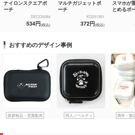
ナイロンスクエアポ
マルチガジェットポ
スマホが
ーチ
ーチ
とめるポ
DECO0084
KD251351
534円
372円
(税込)
(税込)
おすすめのデザイン事例
挨拶粗品・営業配布
同人ノベルティ
周年・創