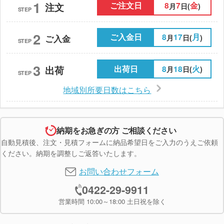
1
ご注文日
8
7
金
注文
月
日(
)
STEP
2
ご入金日
8
17
月
月
日(
)
ご入金
STEP
3
出荷日
8
18
火
出荷
月
日(
)
STEP
地域別所要日数はこちら
納期をお急ぎの方 ご相談ください
自動見積後、注文・見積フォームに納品希望日をご入力のうえご依頼
ください。納期を調整しご返答いたします。
お問い合わせフォーム
0422-29-9911
営業時間 10:00～18:00 土日祝を除く