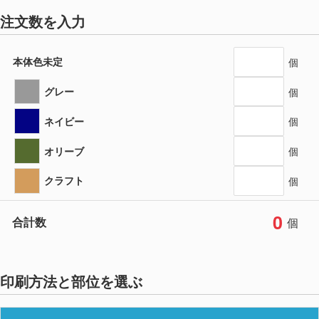
注文数を入力
本体色未定
個
グレー
個
ネイビー
個
オリーブ
個
クラフト
個
0
合計数
個
印刷方法と部位を選ぶ