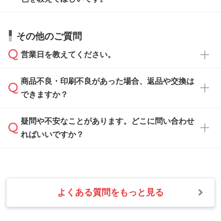
サポートいたしますのでお気軽にご相談くださ
仕上がりに影響しそうな点もチェックいたしま
い。
すので、データのご相談だけでもお気軽にお問
お問い合わせフォーム
や、見積/注文フォーム
お見積・ご注文・
お問い合わせフォーム
からご
その他のご質問
い合わせください。
から添付してお送りください。
相談いただきますと、担当スタッフがお客様の
ご希望や商品の本体色を確認し、印刷色をご提
営業日を教えてください。
なお、印刷用データの作り方に関する詳細は、
・解像度の低いデータをトレース/調整してほ
案させていただきます。
「
完全データ入稿
」をご参照ください。
しい
本体色がブラック、ネイビーなど濃色の場合は
商品不良・印刷不良があった場合、返品や交換は
営業日は平日の10:00～18:00で、土日祝日はお
解像度の低い画像や、手書きのイラスト、写真
白色か淡い色の印刷色をおすすめしておりま
できますか？
休みとなります。注文・見積・お問い合わせ
などを、印刷に適したベクターデータに変換し
す。
は、土日祝日でもお送りいただければ、出社後
ます。→
詳しく見る
本体色がナチュラルなど淡色の場合、印刷をく
疑問や不安なことがあります。どこに問い合わせ
速やかに対応いたします。
お手数をお掛けいたしますが、至急担当スタッ
っきりと目立たせたいときは濃い印刷色が、柔
ればいいですか？
フまでご連絡ください。商品の状況を確認し、
・フルカラーデータを1色に変換してほしい
らかい雰囲気にしたいときは淡い印刷色が映え
改めてご案内いたします。
シルク印刷、レーザー彫刻など印刷方法にあわ
ます。
せて、フルカラーのデータを1色になおしま
お問い合わせフォームをご利用ください。1営
【返品・交換の対象】
す。→
詳しく見る
業日以内に担当スタッフよりメールにてご連絡
また、お選びいただいた印刷色が本体色に合わ
・お届け時に商品が損傷・故障している場合
いたします。
ない場合や仕上がりに影響しそうな場合は、ス
よくある質問をもっと見る
・ご注文と異なる商品が届いた場合
・1色印刷でグラデーションや濃淡を表現した
お急ぎの場合はお電話でのご質問も受け付けて
タッフから別の色をご案内することもございま
・印刷不良があった場合
い
おります。下記電話番号までお問い合わせくだ
す。