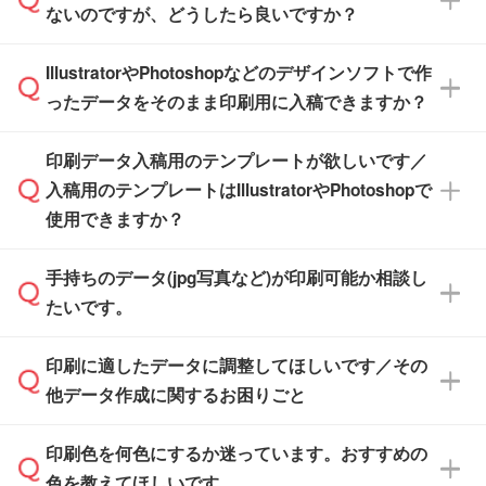
【個包装なし】 個包装がされていない状態で
ないのですが、どうしたら良いですか？
その締切日や出荷目安をご確認いただけます。
納品します。
商品在庫や印刷ラインを確保するためにも、商
※化粧箱から白箱への入れ替えや、オリジナル
IllustratorやPhotoshopなどのデザインソフトで作
品が決まりましたらお早めのご発注をお願いい
無料の「
デザインシミュレーター
」を使えば、
箱の作成は原則承っておりません。
たします。
ったデータをそのまま印刷用に入稿できますか？
PCやスマホから簡単にデザインを作成できま
す。スタンプやテンプレートも豊富なので、デ
※土日祝日を除く営業日換算です。
印刷データ入稿用のテンプレートが欲しいです／
ザインソフトがなくても安心です。
IllustratorやPhotoshop、CLIP STUDIOなどのデ
※沖縄・離島は追加日数がかかります。
入稿用のテンプレートはIllustratorやPhotoshopで
ザインソフトでこだわりのデザインを作成した
また、「
データ作成サービス
」もご利用いただ
使用できますか？
い方は、
完全データ入稿
がおすすめです。
けます。ご希望の文言・書体・印刷色をお知ら
「.ai」形式または「.psd」形式で保存し、お見
せいただければ、弊社にて無料でデザインデー
積・ご注文フォームにアップロードしてご入稿
手持ちのデータ(jpg写真など)が印刷可能か相談し
一部商品は入稿用テンプレートのご用意があり
タを1点作成いたします。
ください。
たいです。
ます。各商品ページの『印刷方法・テンプレー
ト』からダウンロードをお願いいたします。
ご入稿後は経験豊富なスタッフがデータに不備
印刷に適したデータに調整してほしいです／その
入稿用のテンプレートはPDF形式ですが、
印刷に適したデータ・解像度かどうか、担当ス
がないかチェックし、お客様と確認してから印
IllustratorやPhotoshopで開いてご利用いただけ
他データ作成に関するお困りごと
タッフが事前に確認いたします。
刷に進みますので、ご安心ください。
ます。詳しい手順は「
入稿テンプレートの使い
データはお見積・ご注文・
お問い合わせフォー
方
」をご確認ください。
印刷色を何色にするか迷っています。おすすめの
ム
へ添付いただくか、担当スタッフ宛にメール
データ作成でお困りの際には、担当スタッフが
でお送りください。
色を教えてほしいです。