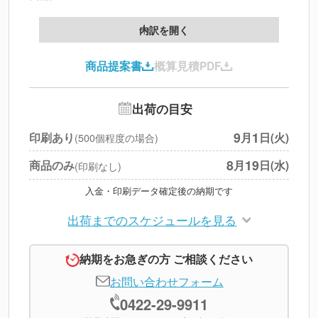
製版代
--
内訳を開く
印刷代
--
商品提案書
概算見積PDF
送料
--
※
北海道・沖縄・離島 別途
追加オプション
--
出荷の目安
円
税別合計
9
1
印刷あり
月
日(火)
(500個程度の場合)
※
上記小計は税別です
8
19
商品のみ
月
日(水)
(印刷なし)
入金・印刷データ確定後の納期です
出荷までのスケジュールを見る
納期をお急ぎの方 ご相談ください
お問い合わせフォーム
0422-29-9911