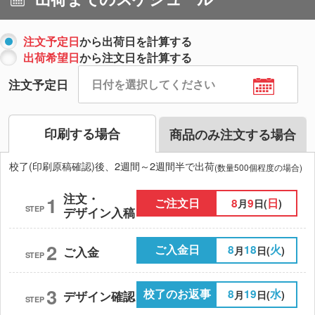
注文予定日
から出荷日を計算する
出荷希望日
から注文日を計算する
注文予定日
印刷する場合
商品のみ注文する場合
校了(印刷原稿確認)後、2週間～2週間半で出荷
(数量500個程度の場合)
注文・
1
ご注文日
8
9
日
月
日(
)
STEP
デザイン入稿
2
ご入金日
8
18
火
月
日(
)
ご入金
STEP
3
校了のお返事
8
19
水
月
日(
)
デザイン確認
STEP