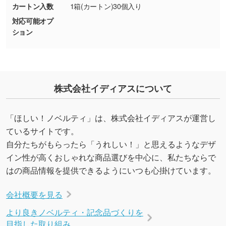
カートン入数
1箱(カートン)30個入り
・デザインにQRコードを入れたい／QRコード
対応可能オプ
を生成してほしい
ション
URLをご指定いただければ、QRコードを生成
いたします。配置のご相談にも応じています。
→
詳しく見る
株式会社イディアスについて
「ほしい！ノベルティ」は、株式会社イディアスが運営し
ているサイトです。
自分たちがもらったら「うれしい！」と思えるようなデザ
イン性が高くおしゃれな商品選びを中心に、私たちならで
はの商品情報を提供できるようにいつも心掛けています。
会社概要を見る
より良きノベルティ・記念品づくりを
目指した取り組み