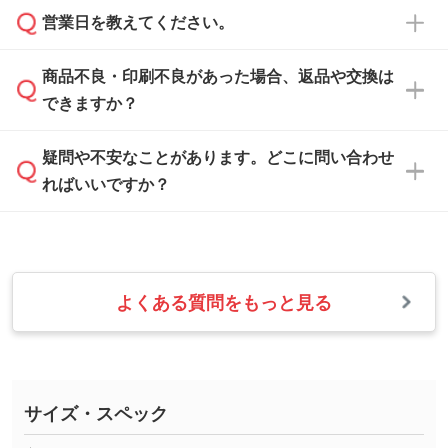
ご希望や商品の本体色を確認し、印刷色をご提
営業日を教えてください。
なお、印刷用データの作り方に関する詳細は、
・解像度の低いデータをトレース/調整してほ
案させていただきます。
「
完全データ入稿
」をご参照ください。
しい
本体色がブラック、ネイビーなど濃色の場合は
商品不良・印刷不良があった場合、返品や交換は
営業日は平日の10:00～18:00で、土日祝日はお
解像度の低い画像や、手書きのイラスト、写真
白色か淡い色の印刷色をおすすめしておりま
できますか？
休みとなります。注文・見積・お問い合わせ
などを、印刷に適したベクターデータに変換し
す。
は、土日祝日でもお送りいただければ、出社後
ます。→
詳しく見る
本体色がナチュラルなど淡色の場合、印刷をく
疑問や不安なことがあります。どこに問い合わせ
速やかに対応いたします。
お手数をお掛けいたしますが、至急担当スタッ
っきりと目立たせたいときは濃い印刷色が、柔
ればいいですか？
フまでご連絡ください。商品の状況を確認し、
・フルカラーデータを1色に変換してほしい
らかい雰囲気にしたいときは淡い印刷色が映え
改めてご案内いたします。
シルク印刷、レーザー彫刻など印刷方法にあわ
ます。
せて、フルカラーのデータを1色になおしま
お問い合わせフォームをご利用ください。1営
【返品・交換の対象】
す。→
詳しく見る
業日以内に担当スタッフよりメールにてご連絡
また、お選びいただいた印刷色が本体色に合わ
・お届け時に商品が損傷・故障している場合
いたします。
ない場合や仕上がりに影響しそうな場合は、ス
よくある質問をもっと見る
・ご注文と異なる商品が届いた場合
・1色印刷でグラデーションや濃淡を表現した
お急ぎの場合はお電話でのご質問も受け付けて
タッフから別の色をご案内することもございま
・印刷不良があった場合
い
おります。下記電話番号までお問い合わせくだ
す。
※印刷不良は原則として“再印刷”でご対応させ
網点という技法で濃淡を表現することができま
さい。
ていただいております。
す。濃淡の差が分かるデータに調整いたしま
サイズ・スペック
※詳しくは「
商品の良品基準について
」をご覧
す。→
詳しく見る
TEL：0422-29-9911 営業時間10:00～
ください。
18:00(土日祝日除く)