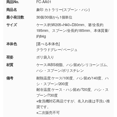
商品No.
FC-AA01
・コーポレートカラーを使って印刷したい／印
お問い合わせフォームはこちら
商品名
象印 カトラリー(スプーン・ハシ)
【返品・交換ができない場合】
刷色にこだわりがある
最小発注数
30個/30個から1個単位
・お客様の元で商品を加工された場合、または
DIC・PANTONEなどのカラーチップの指定や、
商品が破損した場合
現物支給による色指定も承っております。→
詳
サイズ
ケース/約W205×H40×D30mm、箸/全長約
・商品到着後7日以上経過している場合
しく見る
195mm、スプーン/全長約185mm、本体質量/
約84g
・お客様のご都合による返品・交換依頼(商
品・色・数量などの注文間違い等)
・背景がある画像からキャラクター部分だけを
本体色
[選べる本体色]
クラウドグレー/ ベージュ
使いたいです
シンプルな背景のデータや、使いたいキャラク
荷姿
ポリ袋入り
ター部分の輪郭がはっきりしているデータは切
材質
ケース/ABS樹脂、ハシ留め/シリコーンゴム、
り抜き処理が可能です。→
詳しく見る
ハシ・スプーン/ポリスチレン
備考
耐熱温度:ケース/100度、ハシ留め/140度、ハ
・持っているデータの背景が足りない／塗り足
シ・スプーン/200度
しの作り方が分からない
耐冷温度:ケース・ハシ留め/?20度、ハシ・ス
プーン/?30度
印刷したいデータが印刷範囲よりも小さい場
※食洗機対応商品ですが、名入れ後は手洗い推
合、シンプルな色・柄の背景であれば拡張が可
奨です。
能です。→
詳しく見る
※二次販売不可