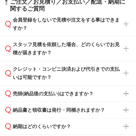
ご注文／お見積り／お支払い／配送・納期に
関するご質問
会員登録をしないで見積や注文をする事はできま
すか？
スタッフ見積を依頼した場合、どのくらいでお見
可能です。見積・注文フォームにて『ゲストの
積が届きますか？
まま進む』ボタンからお進みのうえ、ご依頼く
ださい。
クレジット・コンビニ決済および代引きでの支払
通常、翌営業日までにお送りしております。混
いは可能ですか？
雑状況によっては、お時間をいただくこともご
ざいます。予めご了承ください。土日祝日にご
売掛(納品後の支払い)はできますか？
依頼いただいた場合は、翌営業日以降のご連絡
銀行振込のみのご対応となります。
となります。
納品書と領収書は発行・同梱されますか？
基本的には先入金をお願いしておりますが、自
治体・行政機関・学校・病院・上場企業様 な
納期はどのくらいですか？
どの場合は、月末締め翌月末払いに対応可能で
納品書・領収書は ご依頼をいただいた場合の
す。
み発行しております。商品への同梱はしておら