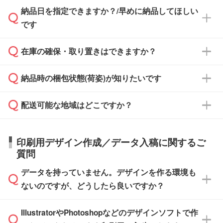
納品日を指定できますか？/早めに納品してほしい
ず、通常はPDFデータをメール添付でお送りし
・印刷する場合(500個程度)
また、卒業・卒園記念品で対策委員会や個人様
です
ます。
ご入金、イメージ画像の校了から約2週間～2
からご注文いただく場合でも、お支払い元が学
原本の郵送をご希望の場合は、担当スタッフま
週間半でご納品いたします。
校や幼稚園・保育園であれば、同様の条件でご
たは注文フォームの『ご注文に関する備考欄』
在庫の確保・取り置きはできますか？
ご希望の納期がある場合は、お問い合わせ・お
対応できる場合がございます。
よりお知らせください。
・商品のみ注文する場合(サンプル購入を含む)
見積もり・ご注文時にその旨をお知らせくださ
ご希望の際は担当スタッフまでお気軽にご相談
ご入金確認後、1～2営業日で出荷いたしま
納品時の梱包状態(荷姿)が知りたいです
い。
ご入金確認後に在庫を確保し、注文確定のご連
ください。
す。
在庫状況や印刷スケジュールを確認のうえ、対
絡を致します。ご入金いただくまで在庫の確保
応が可能かご案内いたします。
配送可能な地域はどこですか？
はできかねますので予めご了承ください。
商品によって異なります。各ページにある商品
納期は商品や数量、印刷方法、ご納品場所、在
また、お急ぎで印刷をご希望の場合は、最短5
詳細の荷姿欄をご確認ください。
庫の有無によって異なります。正確な日程はス
営業日で出荷可能な商品もご用意しておりま
【箱入り】 商品がひとつずつ箱に入っていま
日本全国へお届けが可能です。なお、海外への
タッフまでお問い合わせください。
印刷用デザイン作成／データ入稿に関するご
す。>>
対象商品はこちら
す。(白箱、化粧箱、ブリスターパックなど)
直接納品は行っておりませんので予めご了承く
質問
※最短出荷日は商品によって異なります。各商
【袋入り】 商品がひとつずつ袋に入っていま
ださい。
また、商品ページ内の「出荷までのスケジュー
品ページにてご確認ください
す。(透明袋、デザイン袋など)
データを持っていません。デザインを作る環境も
ル」に注文予定日をご入力いただくと、おおよ
【個包装なし】 個包装がされていない状態で
ないのですが、どうしたら良いですか？
その締切日や出荷目安をご確認いただけます。
納品します。
商品在庫や印刷ラインを確保するためにも、商
※化粧箱から白箱への入れ替えや、オリジナル
IllustratorやPhotoshopなどのデザインソフトで作
品が決まりましたらお早めのご発注をお願いい
無料の「
デザインシミュレーター
」を使えば、
箱の作成は原則承っておりません。