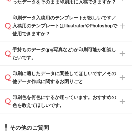
たします。
ったデータをそのまま印刷用に入稿できますか？
PCやスマホから簡単にデザインを作成できま
す。スタンプやテンプレートも豊富なので、デ
※土日祝日を除く営業日換算です。
印刷データ入稿用のテンプレートが欲しいです／
ザインソフトがなくても安心です。
IllustratorやPhotoshop、CLIP STUDIOなどのデ
※沖縄・離島は追加日数がかかります。
入稿用のテンプレートはIllustratorやPhotoshopで
ザインソフトでこだわりのデザインを作成した
また、「
データ作成サービス
」もご利用いただ
使用できますか？
い方は、
完全データ入稿
がおすすめです。
けます。ご希望の文言・書体・印刷色をお知ら
「.ai」形式または「.psd」形式で保存し、お見
せいただければ、弊社にて無料でデザインデー
積・ご注文フォームにアップロードしてご入稿
手持ちのデータ(jpg写真など)が印刷可能か相談し
一部商品は入稿用テンプレートのご用意があり
タを1点作成いたします。
ください。
たいです。
ます。各商品ページの『印刷方法・テンプレー
ト』からダウンロードをお願いいたします。
ご入稿後は経験豊富なスタッフがデータに不備
印刷に適したデータに調整してほしいです／その
入稿用のテンプレートはPDF形式ですが、
印刷に適したデータ・解像度かどうか、担当ス
がないかチェックし、お客様と確認してから印
IllustratorやPhotoshopで開いてご利用いただけ
他データ作成に関するお困りごと
タッフが事前に確認いたします。
刷に進みますので、ご安心ください。
ます。詳しい手順は「
入稿テンプレートの使い
データはお見積・ご注文・
お問い合わせフォー
方
」をご確認ください。
印刷色を何色にするか迷っています。おすすめの
ム
へ添付いただくか、担当スタッフ宛にメール
データ作成でお困りの際には、担当スタッフが
でお送りください。
色を教えてほしいです。
サポートいたしますのでお気軽にご相談くださ
仕上がりに影響しそうな点もチェックいたしま
い。
すので、データのご相談だけでもお気軽にお問
お問い合わせフォーム
や、見積/注文フォーム
お見積・ご注文・
お問い合わせフォーム
からご
その他のご質問
い合わせください。
から添付してお送りください。
相談いただきますと、担当スタッフがお客様の