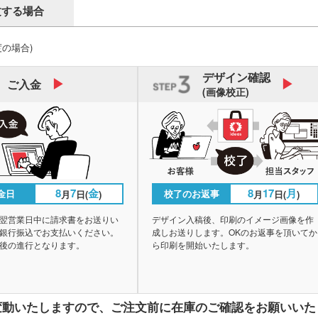
文する場合
度の場合)
デザイン
確認
ご入金
(画像校正)
8
7
金
8
17
月
金日
校了のお返事
月
日(
)
月
日(
)
翌営業日中に請求書をお送りい
デザイン入稿後、印刷のイメージ画像を作
銀行振込でお支払いください。
成しお送りします。OKのお返事を頂いてか
後の進行となります。
ら印刷を開始いたします。
変動いたしますので、
ご注文前に在庫のご確認をお願いいた