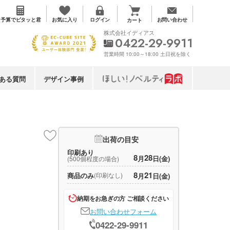
お気に入り
予算で
ピタッと君
ログイン
お問い合わせ
カート
株式会社イディアス
0422-29-9911
営業時間 10:00～18:00 土日祝を除く
ある質問
デザイン事例
出荷の目安
印刷あり
8
28
月
日(金)
(500個程度の場合)
8
21
商品のみ
(印刷なし)
月
日(金)
納期をお急ぎの方 ご相談ください
お問い合わせフォーム
0422-29-9911