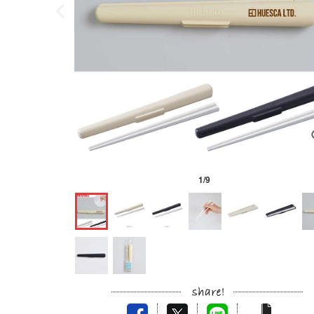
1
/
9