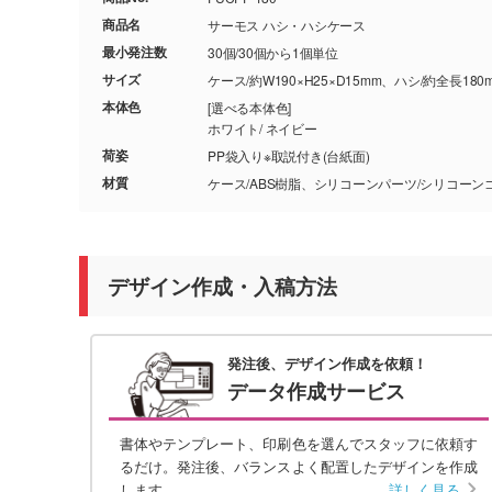
商品名
サーモス ハシ・ハシケース
最小発注数
30個/30個から1個単位
サイズ
ケース/約W190×H25×D15mm、ハシ/約全長180
本体色
[選べる本体色]
ホワイト/ ネイビー
荷姿
PP袋入り※取説付き(台紙面)
材質
ケース/ABS樹脂、シリコーンパーツ/シリコー
デザイン作成・入稿方法
発注後、デザイン作成を依頼！
データ作成サービス
書体やテンプレート、印刷色を選んでスタッフに依頼す
るだけ。発注後、バランスよく配置したデザインを作成
します。
詳しく見る