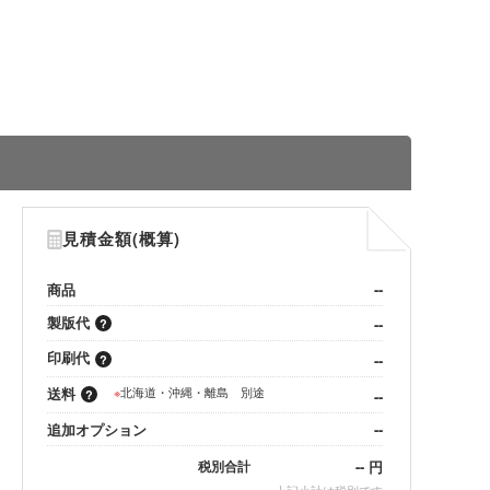
見積金額(概算)
商品
--
製版代
--
印刷代
--
送料
※
北海道・沖縄・離島 別途
--
追加オプション
--
--
円
税別合計
※
上記小計は税別です