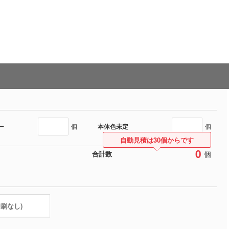
ー
本体色未定
個
個
自動見積は30個からです
0
個
合計数
印刷なし)