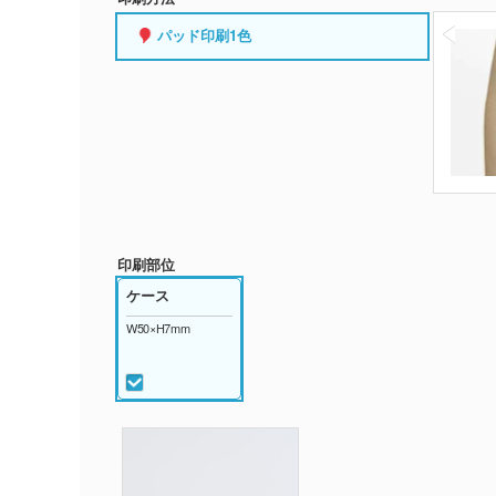
パッド印刷1色
印刷部位
ケース
W50×H7mm