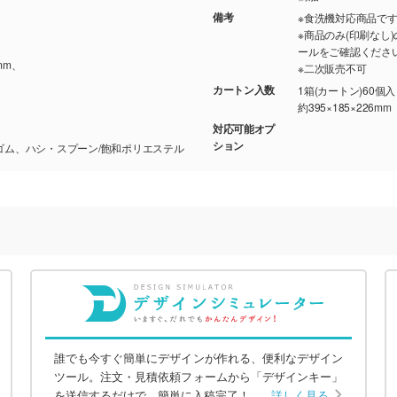
備考
※食洗機対応商品で
※商品のみ(印刷な
ールをご確認くださ
mm、
※二次販売不可
カートン入数
1箱(カートン)60個
約395×185×226mm
対応可能オプ
ション
ンゴム、ハシ・スプーン/飽和ポリエステル
誰でも今すぐ簡単にデザインが作れる、便利なデザイン
ツール。注文・見積依頼フォームから「デザインキー」
を送信するだけで、簡単に入稿完了！
詳しく見る