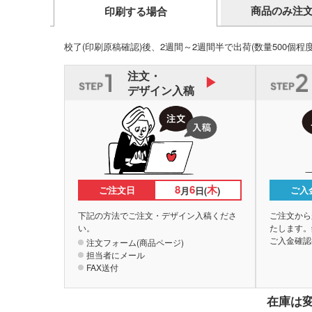
商品のみ注
印刷する場合
校了(印刷原稿確認)後、2週間～2週間半で出荷
(数量500個程
注文・
デザイン入稿
8
6
木
ご注文日
ご入
月
日(
)
下記の方法でご注文・デザイン入稿くださ
ご注文から
い。
たします。
ご入金確認
注文フォーム(商品ページ)
担当者にメール
FAX送付
在庫は