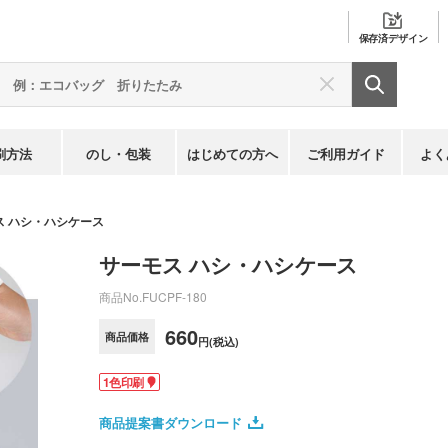
保存済
デザイン
刷方法
のし・包装
はじめての方へ
ご利用ガイド
よく
ス ハシ・ハシケース
サーモス ハシ・ハシケース
商品No.
FUCPF-180
660
商品価格
円(税込)
1色印刷
商品提案書ダウンロード