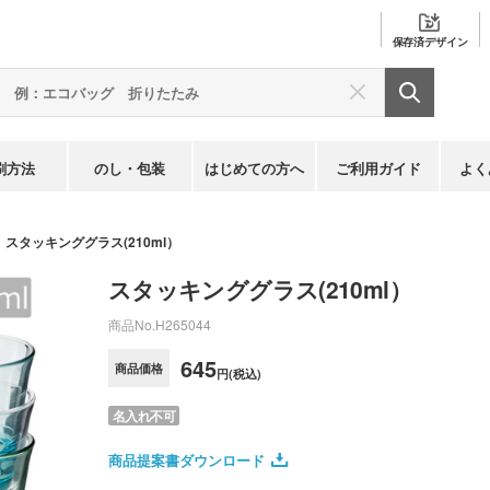
保存済
デザイン
刷方法
のし・包装
はじめての方へ
ご利用ガイド
よく
スタッキンググラス(210ml）
スタッキンググラス(210ml）
商品No.
H265044
645
商品価格
円(税込)
名入れ不可
商品提案書ダウンロード