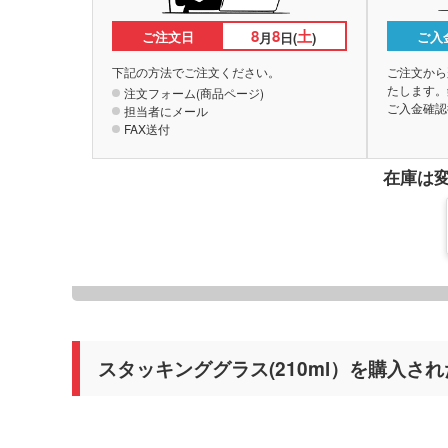
8
8
土
ご注文日
ご入
月
日(
)
下記の方法でご注文ください。
ご注文から
たします。
注文フォーム(商品ページ)
ご入金確認
担当者にメール
FAX送付
在庫は
スタッキンググラス(210ml）を購入さ