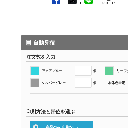
自動見積
注文数を入力
アクアブルー
リーフ
個
シルバーグレー
本体色未定
個
印刷方法と部位を選ぶ
商品のみ
(印刷なし)