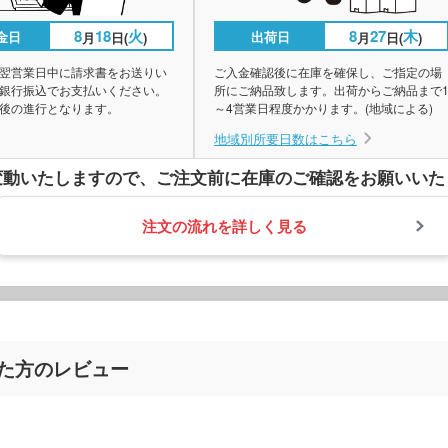
8
18
火
8
27
木
金日
出荷日
月
日(
)
月
日(
)
翌営業日中に請求書をお送りい
ご入金確認後に在庫を確保し、ご指定の場
銀行振込でお支払いください。
所にご納品致します。出荷からご納品まで
後の進行となります。
～4営業日程度かかります。(地域による)
地域別所要日数はこちら
変動いたしますので、
ご注文前に在庫のご確認をお願いいた
注文の流れを詳しく見る
れた方のレビュー