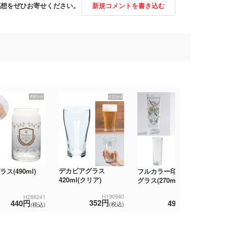
感想をぜひお寄せください。
新規コメントを書き込む
デカビアグラス
ス(490ml)
フルカラー印刷対応
パ
420ml(クリア)
グラス(270ml)
24
ガ
H190940
H288241
H313745
352円
440円
499円
(税込)
(税込)
(税込)