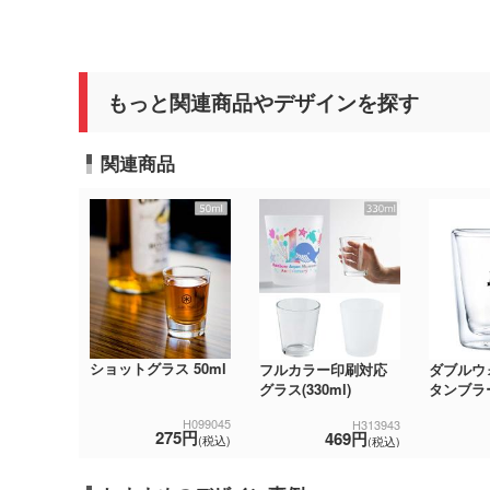
もっと関連商品やデザインを探す
関連商品
ショットグラス 50ml
フルカラー印刷対応
ダブルウ
グラス(330ml)
タンブラ
H099045
H313943
275円
469円
(税込)
(税込)