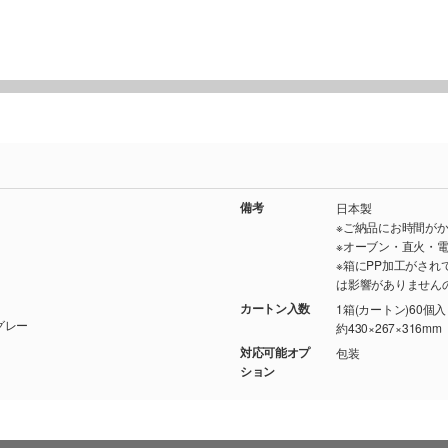
備考
日本製
※ご納品にお時間が
※オーブン・直火・
※箱にPP加工がさ
は影響がありません
カートン入数
1箱(カートン)60個
ア/ シルバーグレー
約430×267×316mm
対応可能オプ
包装
ション