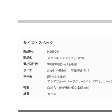
サイズ・スペック
商品No.
H265044
商品名
スタッキンググラス(210ml）
最小発注数
30個/30個から1個単位
サイズ
約φ81×H82mm、容量/約210ml
本体色
[選べる本体色]
アクアブルー/ リーフグリーン/ クリ
荷姿
白箱入り(約W85×H90×D85mm)
材質
ガラス