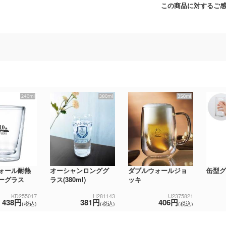
この商品に対するご
ォール耐熱
オーシャンロンググ
ダブルウォールジョ
缶型グラ
ーグラス
ラス(380ml)
ッキ
KD255017
H281143
U2375821
438円
381円
406円
(税込)
(税込)
(税込)