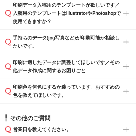
※土日祝日を除く営業日換算です。
印刷データ入稿用のテンプレートが欲しいです／
ザインソフトがなくても安心です。
IllustratorやPhotoshop、CLIP STUDIOなどのデ
※沖縄・離島は追加日数がかかります。
入稿用のテンプレートはIllustratorやPhotoshopで
ザインソフトでこだわりのデザインを作成した
また、「
データ作成サービス
」もご利用いただ
使用できますか？
い方は、
完全データ入稿
がおすすめです。
けます。ご希望の文言・書体・印刷色をお知ら
「.ai」形式または「.psd」形式で保存し、お見
せいただければ、弊社にて無料でデザインデー
積・ご注文フォームにアップロードしてご入稿
手持ちのデータ(jpg写真など)が印刷可能か相談し
一部商品は入稿用テンプレートのご用意があり
タを1点作成いたします。
ください。
たいです。
ます。各商品ページの『印刷方法・テンプレー
ト』からダウンロードをお願いいたします。
ご入稿後は経験豊富なスタッフがデータに不備
印刷に適したデータに調整してほしいです／その
入稿用のテンプレートはPDF形式ですが、
印刷に適したデータ・解像度かどうか、担当ス
がないかチェックし、お客様と確認してから印
IllustratorやPhotoshopで開いてご利用いただけ
他データ作成に関するお困りごと
タッフが事前に確認いたします。
刷に進みますので、ご安心ください。
ます。詳しい手順は「
入稿テンプレートの使い
データはお見積・ご注文・
お問い合わせフォー
方
」をご確認ください。
印刷色を何色にするか迷っています。おすすめの
ム
へ添付いただくか、担当スタッフ宛にメール
データ作成でお困りの際には、担当スタッフが
でお送りください。
色を教えてほしいです。
サポートいたしますのでお気軽にご相談くださ
仕上がりに影響しそうな点もチェックいたしま
い。
すので、データのご相談だけでもお気軽にお問
お問い合わせフォーム
や、見積/注文フォーム
お見積・ご注文・
お問い合わせフォーム
からご
その他のご質問
い合わせください。
から添付してお送りください。
相談いただきますと、担当スタッフがお客様の
ご希望や商品の本体色を確認し、印刷色をご提
営業日を教えてください。
なお、印刷用データの作り方に関する詳細は、
・解像度の低いデータをトレース/調整してほ