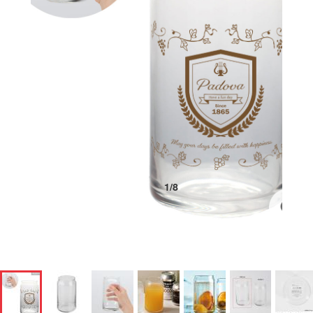
1
/
8