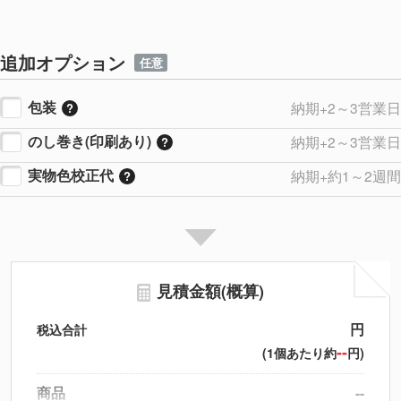
追加オプション
任意
包装
納期+2～3営業日
のし巻き(印刷あり)
納期+2～3営業日
実物色校正代
納期+約1～2週間
見積金額(概算)
円
税込合計
--
(1個あたり約
円)
商品
--