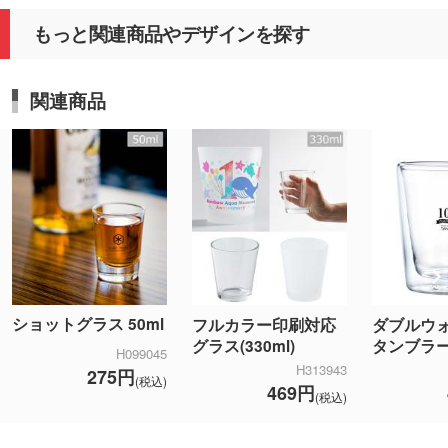
もっと関連商品やデザインを探す
関連商品
ショットグラス 50ml
フルカラー印刷対応
ダブルウ
グラス(330ml)
タンブラ
H099045
H313943
275円
(税込)
469円
(税込)