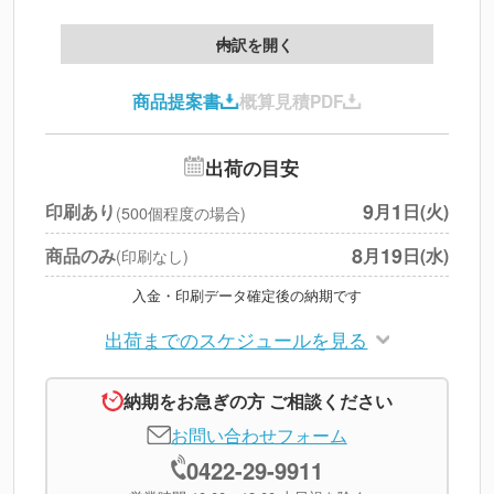
製版代
--
内訳を開く
印刷代
--
商品提案書
概算見積PDF
送料
--
※
北海道・沖縄・離島 別途
追加オプション
--
出荷の目安
円
税別合計
9
1
印刷あり
月
日(火)
(500個程度の場合)
※
上記小計は税別です
8
19
商品のみ
月
日(水)
(印刷なし)
入金・印刷データ確定後の納期です
出荷までのスケジュールを見る
納期をお急ぎの方 ご相談ください
お問い合わせフォーム
0422-29-9911