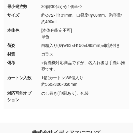
最小発注数
30個/30個から1個単位
・お客様の元で商品を加工された場合、または
DIC・PANTONEなどのカラーチップの指定や、
商品が破損した場合
現物支給による色指定も承っております。→
詳
サイズ
約φ72×H131mm、口径/約φ63mm、満容量/
・商品到着後7日以上経過している場合
しく見る
約490ml
・お客様のご都合による返品・交換依頼(商
本体色
[本体色指定不可]
品・色・数量などの注文間違い等)
・背景がある画像からキャラクター部分だけを
単色
使いたいです
荷姿
白箱入り(約Ｗ83×H150×D85mm)※取説付き
シンプルな背景のデータや、使いたいキャラク
材質
ガラス
ター部分の輪郭がはっきりしているデータは切
備考
※食洗機対応商品ですが、名入れ後は手洗い推
り抜き処理が可能です。→
詳しく見る
奨です。
カートン入数
1箱(カートン)36個入り
・持っているデータの背景が足りない／塗り足
約550×320×320mm
しの作り方が分からない
対応可能オプ
のし巻き(印刷あり)、包装
印刷したいデータが印刷範囲よりも小さい場
ション
合、シンプルな色・柄の背景であれば拡張が可
能です。→
詳しく見る
・デザインにQRコードを入れたい／QRコード
株式会社イディアスについて
を生成してほしい