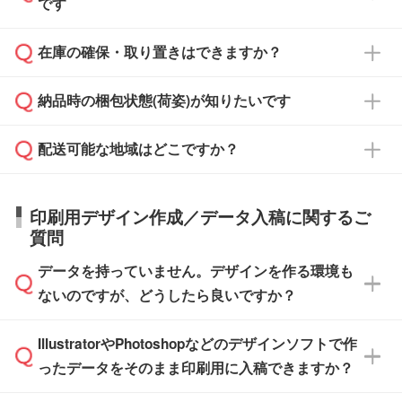
また、卒業・卒園記念品で対策委員会や個人様
です
ます。
ご入金、イメージ画像の校了から約2週間～2
からご注文いただく場合でも、お支払い元が学
原本の郵送をご希望の場合は、担当スタッフま
週間半でご納品いたします。
校や幼稚園・保育園であれば、同様の条件でご
たは注文フォームの『ご注文に関する備考欄』
在庫の確保・取り置きはできますか？
ご希望の納期がある場合は、お問い合わせ・お
対応できる場合がございます。
よりお知らせください。
・商品のみ注文する場合(サンプル購入を含む)
見積もり・ご注文時にその旨をお知らせくださ
ご希望の際は担当スタッフまでお気軽にご相談
ご入金確認後、1～2営業日で出荷いたしま
納品時の梱包状態(荷姿)が知りたいです
い。
ご入金確認後に在庫を確保し、注文確定のご連
ください。
す。
在庫状況や印刷スケジュールを確認のうえ、対
絡を致します。ご入金いただくまで在庫の確保
応が可能かご案内いたします。
配送可能な地域はどこですか？
はできかねますので予めご了承ください。
商品によって異なります。各ページにある商品
納期は商品や数量、印刷方法、ご納品場所、在
また、お急ぎで印刷をご希望の場合は、最短5
詳細の荷姿欄をご確認ください。
庫の有無によって異なります。正確な日程はス
営業日で出荷可能な商品もご用意しておりま
【箱入り】 商品がひとつずつ箱に入っていま
日本全国へお届けが可能です。なお、海外への
タッフまでお問い合わせください。
印刷用デザイン作成／データ入稿に関するご
す。>>
対象商品はこちら
す。(白箱、化粧箱、ブリスターパックなど)
直接納品は行っておりませんので予めご了承く
質問
※最短出荷日は商品によって異なります。各商
【袋入り】 商品がひとつずつ袋に入っていま
ださい。
また、商品ページ内の「出荷までのスケジュー
品ページにてご確認ください
す。(透明袋、デザイン袋など)
データを持っていません。デザインを作る環境も
ル」に注文予定日をご入力いただくと、おおよ
【個包装なし】 個包装がされていない状態で
ないのですが、どうしたら良いですか？
その締切日や出荷目安をご確認いただけます。
納品します。
商品在庫や印刷ラインを確保するためにも、商
※化粧箱から白箱への入れ替えや、オリジナル
IllustratorやPhotoshopなどのデザインソフトで作
品が決まりましたらお早めのご発注をお願いい
無料の「
デザインシミュレーター
」を使えば、
箱の作成は原則承っておりません。
たします。
ったデータをそのまま印刷用に入稿できますか？
PCやスマホから簡単にデザインを作成できま
す。スタンプやテンプレートも豊富なので、デ