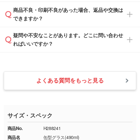
案させていただきます。
「
完全データ入稿
」をご参照ください。
しい
本体色がブラック、ネイビーなど濃色の場合は
商品不良・印刷不良があった場合、返品や交換は
営業日は平日の10:00～18:00で、土日祝日はお
解像度の低い画像や、手書きのイラスト、写真
白色か淡い色の印刷色をおすすめしておりま
できますか？
休みとなります。注文・見積・お問い合わせ
などを、印刷に適したベクターデータに変換し
す。
は、土日祝日でもお送りいただければ、出社後
ます。→
詳しく見る
本体色がナチュラルなど淡色の場合、印刷をく
疑問や不安なことがあります。どこに問い合わせ
速やかに対応いたします。
お手数をお掛けいたしますが、至急担当スタッ
っきりと目立たせたいときは濃い印刷色が、柔
ればいいですか？
フまでご連絡ください。商品の状況を確認し、
・フルカラーデータを1色に変換してほしい
らかい雰囲気にしたいときは淡い印刷色が映え
改めてご案内いたします。
シルク印刷、レーザー彫刻など印刷方法にあわ
ます。
せて、フルカラーのデータを1色になおしま
お問い合わせフォームをご利用ください。1営
【返品・交換の対象】
す。→
詳しく見る
業日以内に担当スタッフよりメールにてご連絡
また、お選びいただいた印刷色が本体色に合わ
・お届け時に商品が損傷・故障している場合
いたします。
ない場合や仕上がりに影響しそうな場合は、ス
よくある質問をもっと見る
・ご注文と異なる商品が届いた場合
・1色印刷でグラデーションや濃淡を表現した
お急ぎの場合はお電話でのご質問も受け付けて
タッフから別の色をご案内することもございま
・印刷不良があった場合
い
おります。下記電話番号までお問い合わせくだ
す。
※印刷不良は原則として“再印刷”でご対応させ
網点という技法で濃淡を表現することができま
さい。
ていただいております。
す。濃淡の差が分かるデータに調整いたしま
サイズ・スペック
※詳しくは「
商品の良品基準について
」をご覧
す。→
詳しく見る
TEL：0422-29-9911 営業時間10:00～
ください。
18:00(土日祝日除く)
商品No.
H288241
・コーポレートカラーを使って印刷したい／印
お問い合わせフォームはこちら
商品名
缶型グラス(490ml)
【返品・交換ができない場合】
刷色にこだわりがある