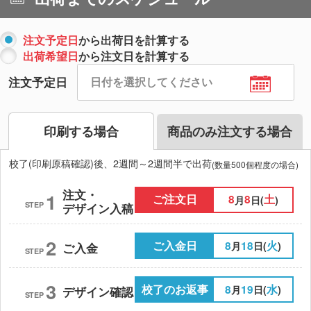
注文予定日
から出荷日を計算する
出荷希望日
から注文日を計算する
注文予定日
印刷する場合
商品のみ注文する場合
校了(印刷原稿確認)後、2週間～2週間半で出荷
(数量500個程度の場合)
注文・
1
ご注文日
8
8
土
月
日(
)
STEP
デザイン入稿
2
ご入金日
8
18
火
月
日(
)
ご入金
STEP
3
校了のお返事
8
19
水
月
日(
)
デザイン確認
STEP