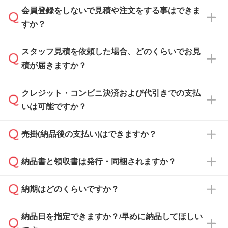
会員登録をしないで見積や注文をする事はできま
すか？
スタッフ見積を依頼した場合、どのくらいでお見
可能です。見積・注文フォームにて『ゲストの
積が届きますか？
まま進む』ボタンからお進みのうえ、ご依頼く
ださい。
クレジット・コンビニ決済および代引きでの支払
通常、翌営業日までにお送りしております。混
いは可能ですか？
雑状況によっては、お時間をいただくこともご
ざいます。予めご了承ください。土日祝日にご
売掛(納品後の支払い)はできますか？
依頼いただいた場合は、翌営業日以降のご連絡
銀行振込のみのご対応となります。
となります。
納品書と領収書は発行・同梱されますか？
基本的には先入金をお願いしておりますが、自
治体・行政機関・学校・病院・上場企業様 な
納期はどのくらいですか？
どの場合は、月末締め翌月末払いに対応可能で
納品書・領収書は ご依頼をいただいた場合の
す。
み発行しております。商品への同梱はしておら
納品日を指定できますか？/早めに納品してほしい
ず、通常はPDFデータをメール添付でお送りし
・印刷する場合(500個程度)