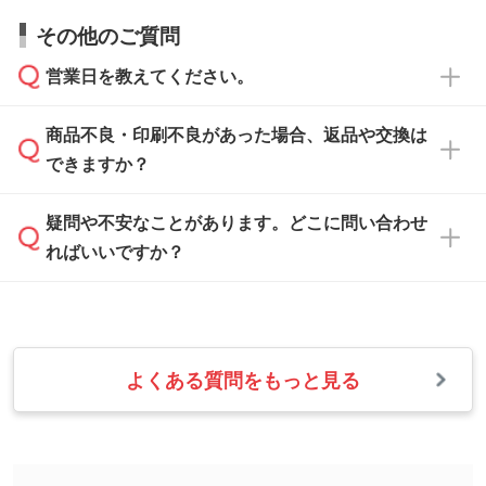
すので、データのご相談だけでもお気軽にお問
お問い合わせフォーム
や、見積/注文フォーム
お見積・ご注文・
お問い合わせフォーム
からご
その他のご質問
い合わせください。
から添付してお送りください。
相談いただきますと、担当スタッフがお客様の
ご希望や商品の本体色を確認し、印刷色をご提
営業日を教えてください。
なお、印刷用データの作り方に関する詳細は、
・解像度の低いデータをトレース/調整してほ
案させていただきます。
「
完全データ入稿
」をご参照ください。
しい
本体色がブラック、ネイビーなど濃色の場合は
商品不良・印刷不良があった場合、返品や交換は
営業日は平日の10:00～18:00で、土日祝日はお
解像度の低い画像や、手書きのイラスト、写真
白色か淡い色の印刷色をおすすめしておりま
できますか？
休みとなります。注文・見積・お問い合わせ
などを、印刷に適したベクターデータに変換し
す。
は、土日祝日でもお送りいただければ、出社後
ます。→
詳しく見る
本体色がナチュラルなど淡色の場合、印刷をく
疑問や不安なことがあります。どこに問い合わせ
速やかに対応いたします。
お手数をお掛けいたしますが、至急担当スタッ
っきりと目立たせたいときは濃い印刷色が、柔
ればいいですか？
フまでご連絡ください。商品の状況を確認し、
・フルカラーデータを1色に変換してほしい
らかい雰囲気にしたいときは淡い印刷色が映え
改めてご案内いたします。
シルク印刷、レーザー彫刻など印刷方法にあわ
ます。
せて、フルカラーのデータを1色になおしま
お問い合わせフォームをご利用ください。1営
【返品・交換の対象】
す。→
詳しく見る
業日以内に担当スタッフよりメールにてご連絡
また、お選びいただいた印刷色が本体色に合わ
・お届け時に商品が損傷・故障している場合
いたします。
ない場合や仕上がりに影響しそうな場合は、ス
よくある質問をもっと見る
・ご注文と異なる商品が届いた場合
・1色印刷でグラデーションや濃淡を表現した
お急ぎの場合はお電話でのご質問も受け付けて
タッフから別の色をご案内することもございま
・印刷不良があった場合
い
おります。下記電話番号までお問い合わせくだ
す。
※印刷不良は原則として“再印刷”でご対応させ
網点という技法で濃淡を表現することができま
さい。
ていただいております。
す。濃淡の差が分かるデータに調整いたしま