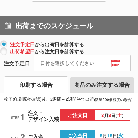
出荷までのスケジュール
注文予定日
から出荷日を計算する
出荷希望日
から注文日を計算する
注文予定日
印刷する場合
商品のみ注文する場合
校了(印刷原稿確認)後、2週間～2週間半で出荷
(数量500個程度の場合)
注文・
1
ご注文日
8
8
土
月
日(
)
STEP
デザイン入稿
2
ご入金日
8
18
火
月
日(
)
ご入金
STEP