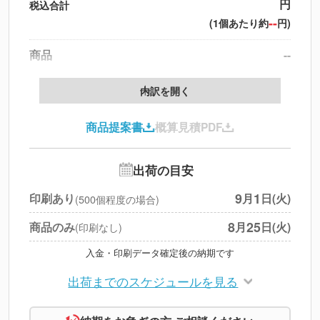
円
税込合計
--
(1個あたり約
円)
商品
--
製版代
--
内訳を開く
印刷代
--
商品提案書
概算見積PDF
送料
--
※
北海道・沖縄・離島 別途
追加オプション
--
出荷の目安
円
税別合計
9
1
印刷あり
月
日(火)
(500個程度の場合)
※
上記小計は税別です
8
25
商品のみ
月
日(火)
(印刷なし)
入金・印刷データ確定後の納期です
出荷までのスケジュールを見る