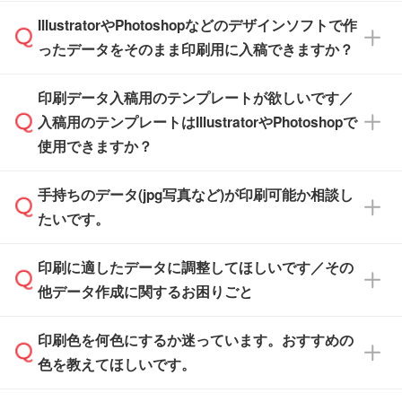
商品在庫や印刷ラインを確保するためにも、商
※化粧箱から白箱への入れ替えや、オリジナル
IllustratorやPhotoshopなどのデザインソフトで作
品が決まりましたらお早めのご発注をお願いい
無料の「
デザインシミュレーター
」を使えば、
箱の作成は原則承っておりません。
たします。
ったデータをそのまま印刷用に入稿できますか？
PCやスマホから簡単にデザインを作成できま
す。スタンプやテンプレートも豊富なので、デ
※土日祝日を除く営業日換算です。
印刷データ入稿用のテンプレートが欲しいです／
ザインソフトがなくても安心です。
IllustratorやPhotoshop、CLIP STUDIOなどのデ
※沖縄・離島は追加日数がかかります。
入稿用のテンプレートはIllustratorやPhotoshopで
ザインソフトでこだわりのデザインを作成した
また、「
データ作成サービス
」もご利用いただ
使用できますか？
い方は、
完全データ入稿
がおすすめです。
けます。ご希望の文言・書体・印刷色をお知ら
「.ai」形式または「.psd」形式で保存し、お見
せいただければ、弊社にて無料でデザインデー
積・ご注文フォームにアップロードしてご入稿
手持ちのデータ(jpg写真など)が印刷可能か相談し
一部商品は入稿用テンプレートのご用意があり
タを1点作成いたします。
ください。
たいです。
ます。各商品ページの『印刷方法・テンプレー
ト』からダウンロードをお願いいたします。
ご入稿後は経験豊富なスタッフがデータに不備
印刷に適したデータに調整してほしいです／その
入稿用のテンプレートはPDF形式ですが、
印刷に適したデータ・解像度かどうか、担当ス
がないかチェックし、お客様と確認してから印
IllustratorやPhotoshopで開いてご利用いただけ
他データ作成に関するお困りごと
タッフが事前に確認いたします。
刷に進みますので、ご安心ください。
ます。詳しい手順は「
入稿テンプレートの使い
データはお見積・ご注文・
お問い合わせフォー
方
」をご確認ください。
印刷色を何色にするか迷っています。おすすめの
ム
へ添付いただくか、担当スタッフ宛にメール
データ作成でお困りの際には、担当スタッフが
でお送りください。
色を教えてほしいです。
サポートいたしますのでお気軽にご相談くださ
仕上がりに影響しそうな点もチェックいたしま
い。