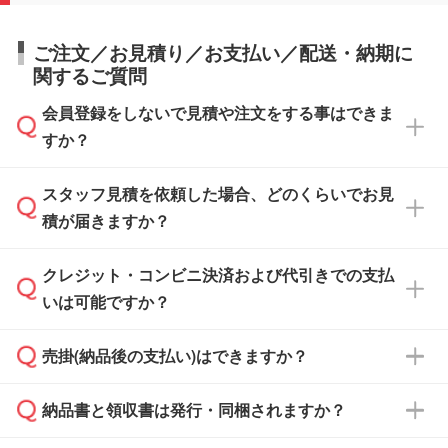
ご注文／お見積り／お支払い／配送・納期に
関するご質問
会員登録をしないで見積や注文をする事はできま
すか？
スタッフ見積を依頼した場合、どのくらいでお見
可能です。見積・注文フォームにて『ゲストの
積が届きますか？
まま進む』ボタンからお進みのうえ、ご依頼く
ださい。
クレジット・コンビニ決済および代引きでの支払
通常、翌営業日までにお送りしております。混
いは可能ですか？
雑状況によっては、お時間をいただくこともご
ざいます。予めご了承ください。土日祝日にご
売掛(納品後の支払い)はできますか？
依頼いただいた場合は、翌営業日以降のご連絡
銀行振込のみのご対応となります。
となります。
納品書と領収書は発行・同梱されますか？
基本的には先入金をお願いしておりますが、自
治体・行政機関・学校・病院・上場企業様 な