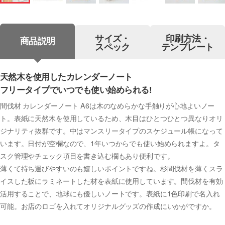
サイズ・
印刷方法・
商品説明
スペック
テンプレート
天然木を使用したカレンダーノート
フリータイプでいつでも使い始められる!
間伐材 カレンダーノート A6は木のなめらかな手触りが心地よいノー
ト。表紙に天然木を使用しているため、木目はひとつひとつ異なりオリ
ジナリティ抜群です。中はマンスリータイプのスケジュール帳になって
います。日付が空欄なので、1年いつからでも使い始められますよ。タ
スク管理やチェック項目を書き込む欄もあり便利です。
薄くて持ち運びやすいのも嬉しいポイントですね。杉間伐材を薄くスラ
イスした板にラミネートした材を表紙に使用しています。間伐材を有効
活用することで、地球にも優しいノートです。表紙に1色印刷で名入れ
可能。お店のロゴを入れてオリジナルグッズの作成にいかがですか。