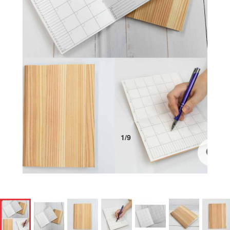
1
/
9