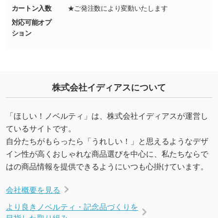
能です。→
詳しく見る
カートン入数
★ご発注数により変動いたします
対応可能オプ
・デザインにQRコードを入れたい／QRコード
ション
を生成してほしい
URLをご指定いただければ、QRコードを生成
いたします。配置のご相談にも応じています。
→
詳しく見る
株式会社イディアスについて
「ほしい！ノベルティ」は、株式会社イディアスが運営し
ているサイトです。
自分たちがもらったら「うれしい！」と思えるようなデザ
イン性が高くおしゃれな商品選びを中心に、私たちならで
はの商品情報を提供できるようにいつも心掛けています。
会社概要を見る
より良きノベルティ・記念品づくりを
目指した取り組み