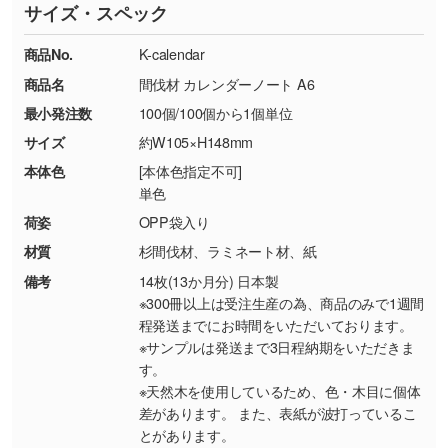
サイズ・スペック
※詳しくは「
商品の良品基準について
」をご覧
す。→
詳しく見る
TEL：0422-29-9911 営業時間10:00～
ください。
18:00(土日祝日除く)
商品No.
K-calendar
・コーポレートカラーを使って印刷したい／印
お問い合わせフォームはこちら
商品名
間伐材 カレンダーノート A6
【返品・交換ができない場合】
刷色にこだわりがある
最小発注数
100個/100個から1個単位
・お客様の元で商品を加工された場合、または
DIC・PANTONEなどのカラーチップの指定や、
商品が破損した場合
現物支給による色指定も承っております。→
詳
サイズ
約W105×H148mm
・商品到着後7日以上経過している場合
しく見る
本体色
[本体色指定不可]
・お客様のご都合による返品・交換依頼(商
単色
品・色・数量などの注文間違い等)
・背景がある画像からキャラクター部分だけを
荷姿
OPP袋入り
使いたいです
材質
杉間伐材、ラミネート材、紙
シンプルな背景のデータや、使いたいキャラク
備考
14枚(13か月分) 日本製
ター部分の輪郭がはっきりしているデータは切
※300冊以上は受注生産の為、商品のみで1週間
り抜き処理が可能です。→
詳しく見る
程発送までにお時間をいただいております。
※サンプルは発送まで3日程納期をいただきま
・持っているデータの背景が足りない／塗り足
す。
しの作り方が分からない
※天然木を使用しているため、色・木目に個体
差があります。 また、表紙が波打っているこ
印刷したいデータが印刷範囲よりも小さい場
とがあります。
合、シンプルな色・柄の背景であれば拡張が可