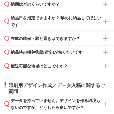
納期はどのくらいですか？
どの場合は、月末締め翌月末払いに対応可能で
納品書・領収書は ご依頼をいただいた場合の
す。
み発行しております。商品への同梱はしておら
納品日を指定できますか？/早めに納品してほしい
ず、通常はPDFデータをメール添付でお送りし
・印刷する場合(500個程度)
また、卒業・卒園記念品で対策委員会や個人様
です
ます。
ご入金、イメージ画像の校了から約2週間～2
からご注文いただく場合でも、お支払い元が学
原本の郵送をご希望の場合は、担当スタッフま
週間半でご納品いたします。
校や幼稚園・保育園であれば、同様の条件でご
たは注文フォームの『ご注文に関する備考欄』
在庫の確保・取り置きはできますか？
ご希望の納期がある場合は、お問い合わせ・お
対応できる場合がございます。
よりお知らせください。
・商品のみ注文する場合(サンプル購入を含む)
見積もり・ご注文時にその旨をお知らせくださ
ご希望の際は担当スタッフまでお気軽にご相談
ご入金確認後、1～2営業日で出荷いたしま
納品時の梱包状態(荷姿)が知りたいです
い。
ご入金確認後に在庫を確保し、注文確定のご連
ください。
す。
在庫状況や印刷スケジュールを確認のうえ、対
絡を致します。ご入金いただくまで在庫の確保
応が可能かご案内いたします。
配送可能な地域はどこですか？
はできかねますので予めご了承ください。
商品によって異なります。各ページにある商品
納期は商品や数量、印刷方法、ご納品場所、在
また、お急ぎで印刷をご希望の場合は、最短5
詳細の荷姿欄をご確認ください。
庫の有無によって異なります。正確な日程はス
営業日で出荷可能な商品もご用意しておりま
【箱入り】 商品がひとつずつ箱に入っていま
日本全国へお届けが可能です。なお、海外への
タッフまでお問い合わせください。
印刷用デザイン作成／データ入稿に関するご
す。>>
対象商品はこちら
す。(白箱、化粧箱、ブリスターパックなど)
直接納品は行っておりませんので予めご了承く
質問
※最短出荷日は商品によって異なります。各商
【袋入り】 商品がひとつずつ袋に入っていま
ださい。
また、商品ページ内の「出荷までのスケジュー
品ページにてご確認ください
す。(透明袋、デザイン袋など)
データを持っていません。デザインを作る環境も
ル」に注文予定日をご入力いただくと、おおよ
【個包装なし】 個包装がされていない状態で
ないのですが、どうしたら良いですか？
その締切日や出荷目安をご確認いただけます。
納品します。