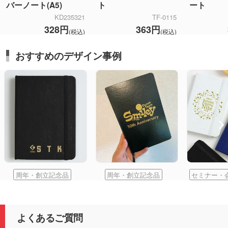
バーノート(A5)
ト
ート
KD235321
TF-0115
328円
363円
(税込)
(税込)
おすすめのデザイン事例
周年・創立記念品
周年・創立記念品
セミナー・
よくあるご質問