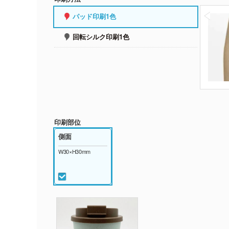
パッド印刷1色
回転シルク印刷1色
印刷部位
側面
W30×H30mm