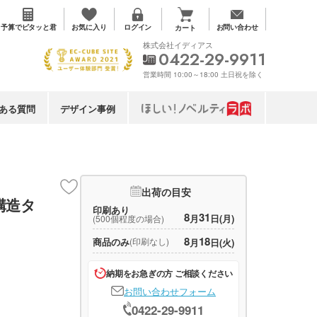
お気に入り
予算で
ピタッと君
ログイン
お問い合わせ
カート
株式会社イディアス
0422-29-9911
営業時間 10:00～18:00 土日祝を除く
ある質問
デザイン事例
出荷の目安
構造タ
印刷あり
8
31
月
日(月)
(500個程度の場合)
8
18
商品のみ
(印刷なし)
月
日(火)
納期をお急ぎの方 ご相談ください
お問い合わせフォーム
0422-29-9911