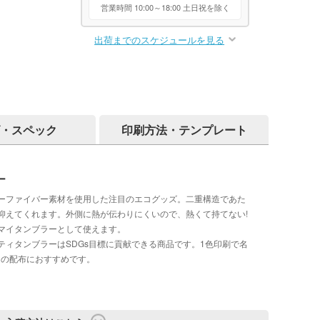
営業時間 10:00～18:00 土日祝を除く
出荷までのスケジュールを見る
・スペック
印刷方法・テンプレート
ー
ーファイバー素材を使用した注目のエコグッズ。二重構造であた
抑えてくれます。外側に熱が伝わりにくいので、熱くて持てない!
マイタンブラーとして使えます。
ィタンブラーはSDGs目標に貢献できる商品です。1色印刷で名
ての配布におすすめです。