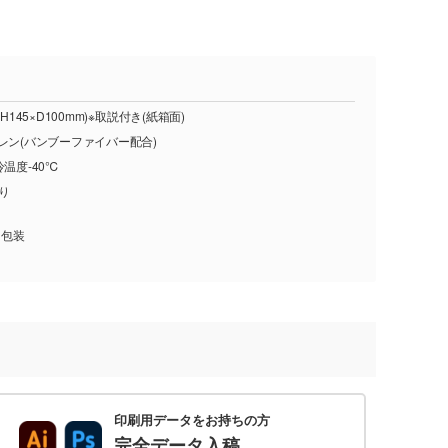
H145×D100mm)※取説付き(紙箱面)
レン(バンブーファイバー配合)
温度-40℃
入り
、包装
印刷用データをお持ちの方
完全データ入稿