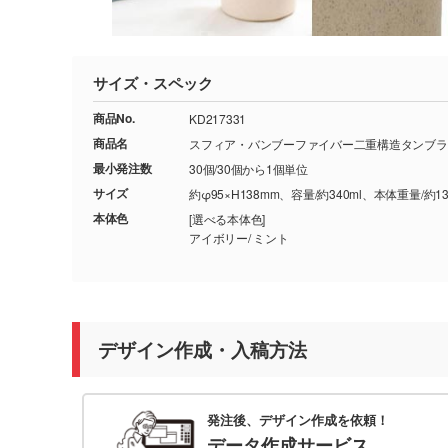
サイズ・スペック
商品No.
KD217331
商品名
スフィア・バンブーファイバー二重構造タンブラ
最小発注数
30個/30個から1個単位
サイズ
約φ95×H138mm、容量/約340ml、本体重量/約13
本体色
[選べる本体色]
アイボリー/ ミント
デザイン作成・入稿方法
発注後、デザイン作成を依頼！
データ作成サービス