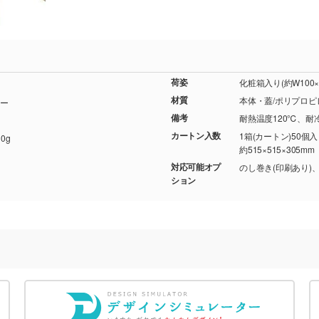
荷姿
化粧箱入り(約W100×
材質
本体・蓋/ポリプロピ
ー
備考
耐熱温度120℃、耐冷
カートン入数
1箱(カートン)50個
0g
約515×515×305mm
対応可能オプ
のし巻き(印刷あり)
ション