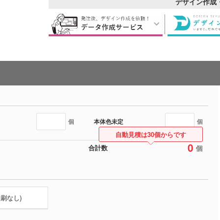
デザイン作成
本体色未定
個
個
自動見積は30個からです
0
個
合計数
印刷なし)