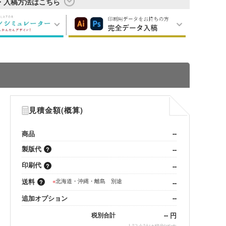
・入稿方法はこちら
見積金額(概算)
商品
--
製版代
--
印刷代
--
送料
※
北海道・沖縄・離島 別途
--
追加オプション
--
--
円
税別合計
※
上記小計は税別です