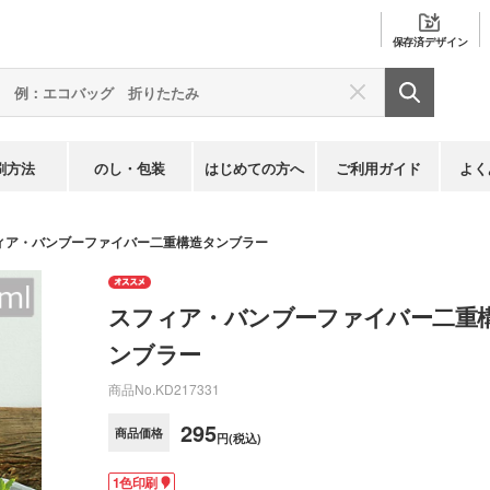
保存済
デザイン
刷方法
のし・包装
はじめての方へ
ご利用ガイド
よく
ィア・バンブーファイバー二重構造タンブラー
スフィア・バンブーファイバー二重
ンブラー
商品No.
KD217331
295
商品価格
円(税込)
1色印刷