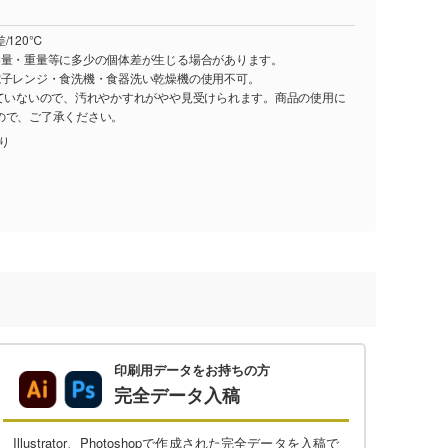
/120℃
容量・重量等に多少の個体差が生じる場合があります。
電子レンジ・食洗機・食器洗い乾燥機の使用不可。
れていないので、汚れやかすれがやや見受けられます。商品の使用に
ので、ご了承ください。
入り
印刷用データをお持ちの方
完全データ入稿
Illustrator、Photoshopで作成された完全データを入稿で