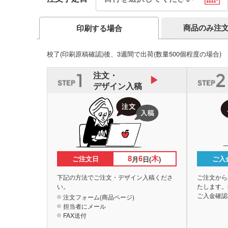
商品のみ注
印刷する場合
校了(印刷原稿確認)後、3週間で出荷
(数量500個程度の場合)
注文・
デザイン入稿
8
6
木
ご注文日
ご入
月
日(
)
下記の方法でご注文・デザイン入稿くださ
ご注文から
い。
たします。
ご入金確認
注文フォーム(商品ページ)
担当者にメール
FAX送付