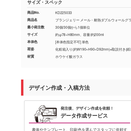
サイズ・スペック
商品No.
KD225033
商品名
ブランジェリー メール・耐熱ダブルウォールグラ
最小発注数
30個/30個から1個単位
サイズ
約φ78×H80mm、容量/約200ml
本体色
[本体色指定不可] 単色
荷姿
化粧箱入り(約W190×H90×D92mm)※取説付き(紙
材質
ホウケイ酸ガラス
デザイン作成・入稿方法
発注後、デザイン作成を依頼！
データ作成サービス
書体やテンプレート、印刷色を選んでスタッフに依頼す