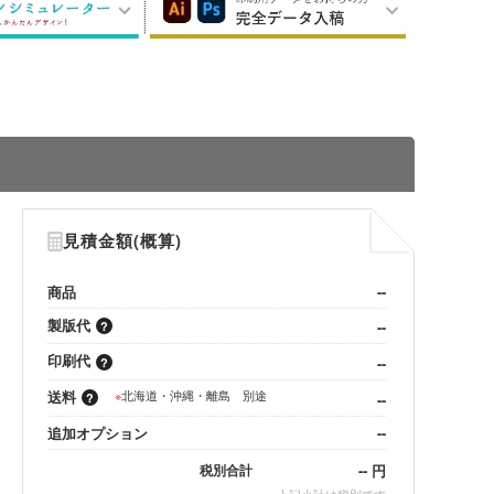
見積金額(概算)
商品
--
製版代
--
印刷代
--
送料
※
北海道・沖縄・離島 別途
--
追加オプション
--
--
円
税別合計
※
上記小計は税別です