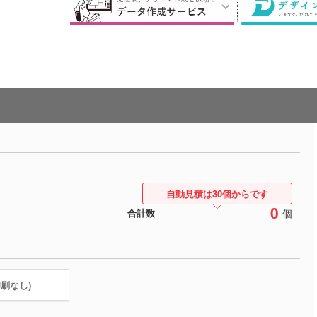
自動見積は30個からです
0
個
合計数
印刷なし)