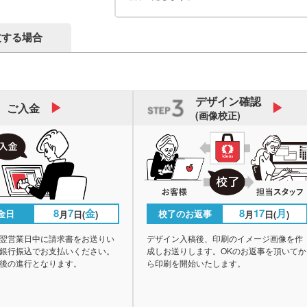
文する場合
デザイン
確認
ご入金
(画像校正)
8
7
金
8
17
月
金日
校了のお返事
月
日(
)
月
日(
)
翌営業日中に請求書をお送りい
デザイン入稿後、印刷のイメージ画像を作
銀行振込でお支払いください。
成しお送りします。OKのお返事を頂いてか
後の進行となります。
ら印刷を開始いたします。