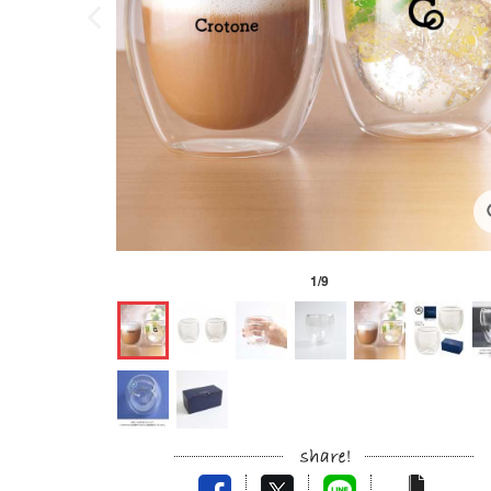
1
/
9