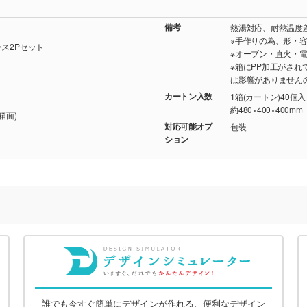
備考
熱湯対応、耐熱温度差
※手作りの為、形・
ス2Pセット
※オーブン・直火・
※箱にPP加工がさ
は影響がありません
カートン入数
1箱(カートン)40個
約480×400×400mm
箱面)
対応可能オプ
包装
ション
誰でも今すぐ簡単にデザインが作れる、便利なデザイン