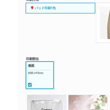
パッド印刷1色
印刷部位
側面
W25×H15mm