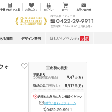
お気に入り
予算で
ピタッと君
ログイン
お問い合わせ
カート
株式会社イディアス
0422-29-9911
営業時間 10:00～18:00 土日祝を除く
ある質問
デザイン事例
ウォ
出荷の目安
印刷あり
9
7
月
日(月)
(500個程度の場合)
8
17
商品のみ
(印刷なし)
月
日(月)
納期をお急ぎの方 ご相談ください
お問い合わせフォーム
0422-29-9911