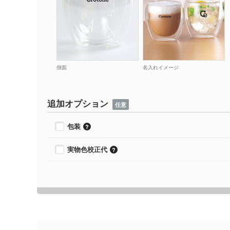
側面
名入れイメージ
追加オプション
任意
包装
実物色校正代