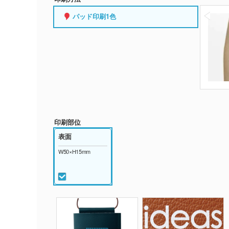
パッド印刷1色
印刷部位
表面
W50×H15mm