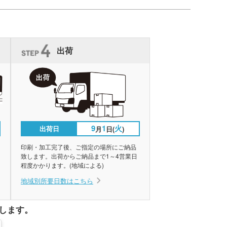
出荷
9
1
火
出荷日
月
日(
)
印刷・加工完了後、ご指定の場所にご納品
致します。出荷からご納品まで1～4営業日
程度かかります。(地域による)
地域別所要日数はこちら
します。