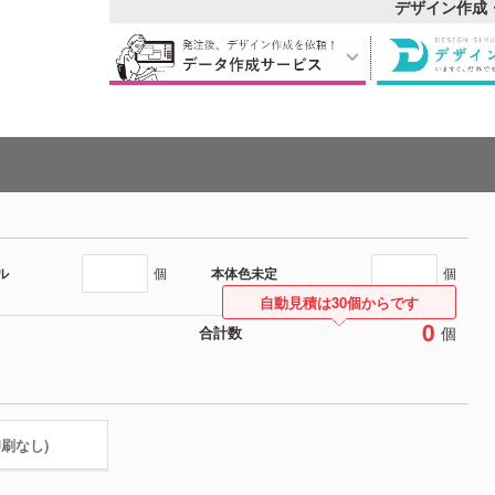
デザイン作成
ル
本体色未定
個
個
自動見積は30個からです
0
個
合計数
印刷なし)