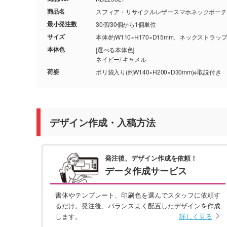
商品名
スフィア・リサイクルレザースマホネックポーチ
最小発注数
30個/30個から1個単位
サイズ
本体/約W110×H170×D15mm、ネックストラップ
本体色
[選べる本体色]
ネイビー/ キャメル
荷姿
ポリ袋入り(約W140×H200×D30mm)※取説付き
デザイン作成・入稿方法
発注後、デザイン作成を依頼！
データ作成サービス
書体やテンプレート、印刷色を選んでスタッフに依頼す
るだけ。発注後、バランスよく配置したデザインを作成
します。
詳しく見る