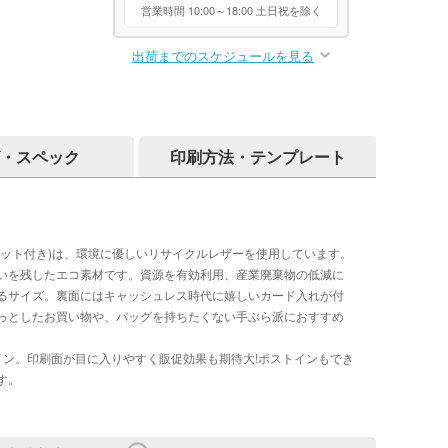
営業時間 10:00～18:00 土日祝を除く
出荷までのスケジュールを見る
・スペック
印刷方法・テンプレート
ケット付き)は、環境に優しいリサイクルレザーを使用しています。
いを残したエコ素材です。資源を有効利用、産業廃棄物の低減に
るサイズ。裏面にはキャッシュレス時代に嬉しいカード入れが付
っとしたお買い物や、バッグを持ちたくない手ぶら派におすすめ
イン。印刷面が目に入りやすく販促効果も期待大!ポストインもでき
す。