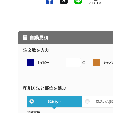
自動見積
注文数を入力
ネイビー
キャメ
個
印刷方法と部位を選ぶ
印刷あり
商品のみ
(
印刷方法