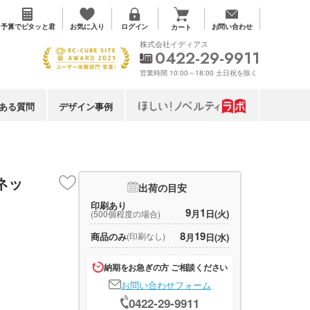
お気に入り
予算で
ピタッと君
ログイン
お問い合わせ
カート
株式会社イディアス
0422-29-9911
営業時間 10:00～18:00 土日祝を除く
ある質問
デザイン事例
ネッ
出荷の目安
印刷あり
9
1
月
日(火)
(500個程度の場合)
8
19
商品のみ
(印刷なし)
月
日(水)
納期をお急ぎの方 ご相談ください
お問い合わせフォーム
0422-29-9911