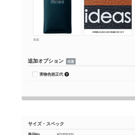
表面
追加オプション
任意
実物色校正代
サイズ・スペック
商品No.
KD225321