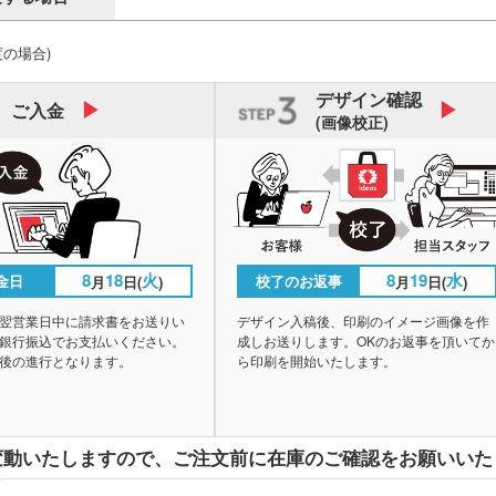
度の場合)
デザイン
確認
ご入金
(画像校正)
8
18
火
8
19
水
金日
校了のお返事
月
日(
)
月
日(
)
翌営業日中に請求書をお送りい
デザイン入稿後、印刷のイメージ画像を作
銀行振込でお支払いください。
成しお送りします。OKのお返事を頂いてか
後の進行となります。
ら印刷を開始いたします。
変動いたしますので、
ご注文前に在庫のご確認をお願いいた