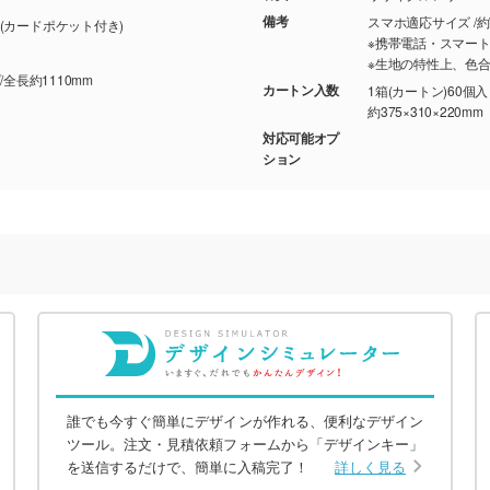
備考
スマホ適応サイズ /約W
(カードポケット付き)
※携帯電話・スマー
※生地の特性上、色
/全長約1110mm
カートン入数
1箱(カートン)60個
約375×310×220mm
対応可能オプ
ション
誰でも今すぐ簡単にデザインが作れる、便利なデザイン
ツール。注文・見積依頼フォームから「デザインキー」
を送信するだけで、簡単に入稿完了！
詳しく見る