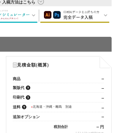
・入稿方法はこちら
見積金額(概算)
商品
--
製版代
--
印刷代
--
送料
※
北海道・沖縄・離島 別途
--
追加オプション
--
--
円
税別合計
※
上記小計は税別です