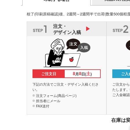
校了(印刷原稿確認)後、2週間～2週間半で出荷
(数量500個程
注文・
デザイン入稿
8
8
土
ご注文日
ご入
月
日(
)
下記の方法でご注文・デザイン入稿くださ
ご注文から
い。
たします。
ご入金確認
注文フォーム(商品ページ)
担当者にメール
FAX送付
在庫は