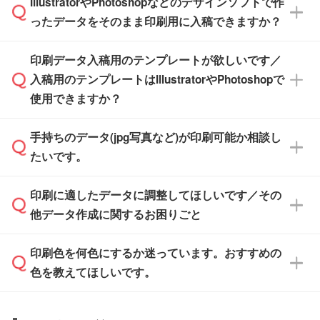
IllustratorやPhotoshopなどのデザインソフトで作
品が決まりましたらお早めのご発注をお願いい
無料の「
デザインシミュレーター
」を使えば、
箱の作成は原則承っておりません。
たします。
ったデータをそのまま印刷用に入稿できますか？
PCやスマホから簡単にデザインを作成できま
す。スタンプやテンプレートも豊富なので、デ
※土日祝日を除く営業日換算です。
印刷データ入稿用のテンプレートが欲しいです／
ザインソフトがなくても安心です。
IllustratorやPhotoshop、CLIP STUDIOなどのデ
※沖縄・離島は追加日数がかかります。
入稿用のテンプレートはIllustratorやPhotoshopで
ザインソフトでこだわりのデザインを作成した
また、「
データ作成サービス
」もご利用いただ
使用できますか？
い方は、
完全データ入稿
がおすすめです。
けます。ご希望の文言・書体・印刷色をお知ら
「.ai」形式または「.psd」形式で保存し、お見
せいただければ、弊社にて無料でデザインデー
積・ご注文フォームにアップロードしてご入稿
手持ちのデータ(jpg写真など)が印刷可能か相談し
一部商品は入稿用テンプレートのご用意があり
タを1点作成いたします。
ください。
たいです。
ます。各商品ページの『印刷方法・テンプレー
ト』からダウンロードをお願いいたします。
ご入稿後は経験豊富なスタッフがデータに不備
印刷に適したデータに調整してほしいです／その
入稿用のテンプレートはPDF形式ですが、
印刷に適したデータ・解像度かどうか、担当ス
がないかチェックし、お客様と確認してから印
IllustratorやPhotoshopで開いてご利用いただけ
他データ作成に関するお困りごと
タッフが事前に確認いたします。
刷に進みますので、ご安心ください。
ます。詳しい手順は「
入稿テンプレートの使い
データはお見積・ご注文・
お問い合わせフォー
方
」をご確認ください。
印刷色を何色にするか迷っています。おすすめの
ム
へ添付いただくか、担当スタッフ宛にメール
データ作成でお困りの際には、担当スタッフが
でお送りください。
色を教えてほしいです。
サポートいたしますのでお気軽にご相談くださ
仕上がりに影響しそうな点もチェックいたしま
い。
すので、データのご相談だけでもお気軽にお問
お問い合わせフォーム
や、見積/注文フォーム
お見積・ご注文・
お問い合わせフォーム
からご