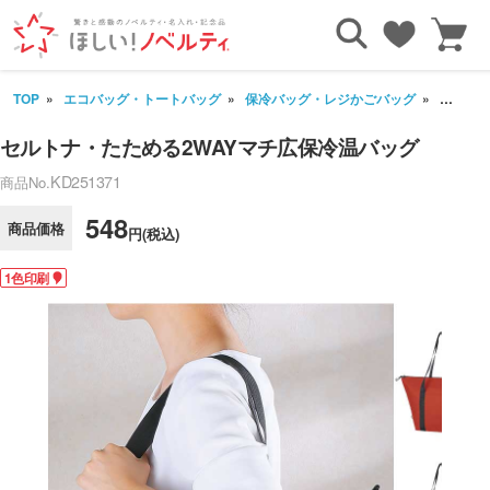
TOP
エコバッグ・トートバッグ
保冷バッグ・レジかごバッグ
セルトナ
セルトナ・たためる2WAYマチ広保冷温バッグ
KD251371
商品No.
548
商品価格
円(税込)
1色印刷