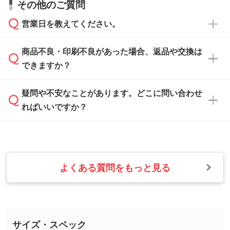
その他のご質問
い合わせください。
から添付してお送りください。
相談いただきますと、担当スタッフがお客様の
ご希望や商品の本体色を確認し、印刷色をご提
営業日を教えてください。
なお、印刷用データの作り方に関する詳細は、
・解像度の低いデータをトレース/調整してほ
案させていただきます。
「
完全データ入稿
」をご参照ください。
しい
本体色がブラック、ネイビーなど濃色の場合は
商品不良・印刷不良があった場合、返品や交換は
営業日は平日の10:00～18:00で、土日祝日はお
解像度の低い画像や、手書きのイラスト、写真
白色か淡い色の印刷色をおすすめしておりま
できますか？
休みとなります。注文・見積・お問い合わせ
などを、印刷に適したベクターデータに変換し
す。
は、土日祝日でもお送りいただければ、出社後
ます。→
詳しく見る
本体色がナチュラルなど淡色の場合、印刷をく
疑問や不安なことがあります。どこに問い合わせ
速やかに対応いたします。
お手数をお掛けいたしますが、至急担当スタッ
っきりと目立たせたいときは濃い印刷色が、柔
ればいいですか？
フまでご連絡ください。商品の状況を確認し、
・フルカラーデータを1色に変換してほしい
らかい雰囲気にしたいときは淡い印刷色が映え
改めてご案内いたします。
シルク印刷、レーザー彫刻など印刷方法にあわ
ます。
せて、フルカラーのデータを1色になおしま
お問い合わせフォームをご利用ください。1営
【返品・交換の対象】
す。→
詳しく見る
業日以内に担当スタッフよりメールにてご連絡
また、お選びいただいた印刷色が本体色に合わ
・お届け時に商品が損傷・故障している場合
いたします。
ない場合や仕上がりに影響しそうな場合は、ス
よくある質問をもっと見る
・ご注文と異なる商品が届いた場合
・1色印刷でグラデーションや濃淡を表現した
お急ぎの場合はお電話でのご質問も受け付けて
タッフから別の色をご案内することもございま
・印刷不良があった場合
い
おります。下記電話番号までお問い合わせくだ
す。
※印刷不良は原則として“再印刷”でご対応させ
網点という技法で濃淡を表現することができま
さい。
ていただいております。
す。濃淡の差が分かるデータに調整いたしま
サイズ・スペック
※詳しくは「
商品の良品基準について
」をご覧
す。→
詳しく見る
TEL：0422-29-9911 営業時間10:00～