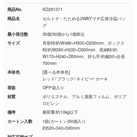
ください。
18:00(土日祝日除く)
商品No.
KD251371
・コーポレートカラーを使って印刷したい／印
お問い合わせフォームはこちら
商品名
セルトナ・たためる2WAYマチ広保冷温バッ
【返品・交換ができない場合】
刷色にこだわりがある
グ
・お客様の元で商品を加工された場合、または
DIC・PANTONEなどのカラーチップの指定や、
最小発注数
30個/30個から1個単位
商品が破損した場合
現物支給による色指定も承っております。→
詳
・商品到着後7日以上経過している場合
しく見る
サイズ
舟形時/約W480×H300×D200mm、ボックス
時/約W280×H220×D200mm、収納時/約
・お客様のご都合による返品・交換依頼(商
W170×H240×D50mm、持ち手/約幅30×全長
品・色・数量などの注文間違い等)
・背景がある画像からキャラクター部分だけを
700mm
使いたいです
本体色
[選べる本体色]
シンプルな背景のデータや、使いたいキャラク
レッド/ ブラック/ ネイビー/ カーキ
ター部分の輪郭がはっきりしているデータは切
荷姿
OPP袋入り
り抜き処理が可能です。→
詳しく見る
材質
ポリエステル、アルミ蒸着フィルム、ポリプ
ロピレン
・持っているデータの背景が足りない／塗り足
しの作り方が分からない
備考
耐荷重/約10kg以下
印刷したいデータが印刷範囲よりも小さい場
カートン入数
1箱(カートン)50個入り
合、シンプルな色・柄の背景であれば拡張が可
約520×340×500mm
能です。→
詳しく見る
対応可能オプ