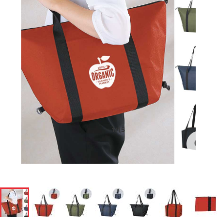
1
/
15