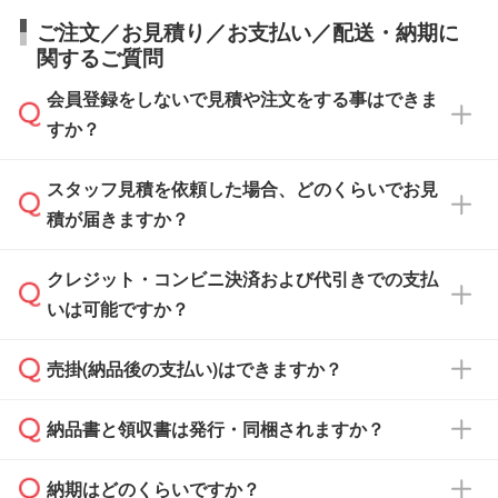
ご注文／お見積り／お支払い／配送・納期に
関するご質問
会員登録をしないで見積や注文をする事はできま
すか？
スタッフ見積を依頼した場合、どのくらいでお見
可能です。見積・注文フォームにて『ゲストの
積が届きますか？
まま進む』ボタンからお進みのうえ、ご依頼く
ださい。
クレジット・コンビニ決済および代引きでの支払
通常、翌営業日までにお送りしております。混
いは可能ですか？
雑状況によっては、お時間をいただくこともご
ざいます。予めご了承ください。土日祝日にご
売掛(納品後の支払い)はできますか？
依頼いただいた場合は、翌営業日以降のご連絡
銀行振込のみのご対応となります。
となります。
納品書と領収書は発行・同梱されますか？
基本的には先入金をお願いしておりますが、自
治体・行政機関・学校・病院・上場企業様 な
納期はどのくらいですか？
どの場合は、月末締め翌月末払いに対応可能で
納品書・領収書は ご依頼をいただいた場合の