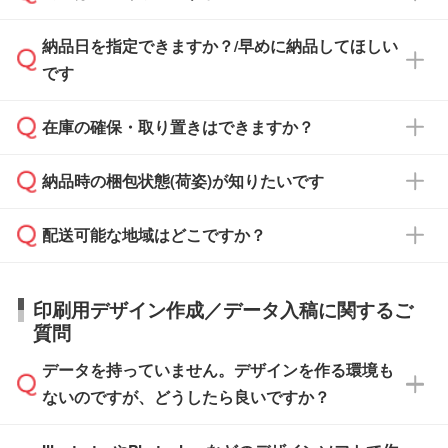
す。
み発行しております。商品への同梱はしておら
納品日を指定できますか？/早めに納品してほしい
ず、通常はPDFデータをメール添付でお送りし
・印刷する場合(500個程度)
また、卒業・卒園記念品で対策委員会や個人様
です
ます。
ご入金、イメージ画像の校了から約2週間～2
からご注文いただく場合でも、お支払い元が学
原本の郵送をご希望の場合は、担当スタッフま
週間半でご納品いたします。
校や幼稚園・保育園であれば、同様の条件でご
たは注文フォームの『ご注文に関する備考欄』
在庫の確保・取り置きはできますか？
ご希望の納期がある場合は、お問い合わせ・お
対応できる場合がございます。
よりお知らせください。
・商品のみ注文する場合(サンプル購入を含む)
見積もり・ご注文時にその旨をお知らせくださ
ご希望の際は担当スタッフまでお気軽にご相談
ご入金確認後、1～2営業日で出荷いたしま
納品時の梱包状態(荷姿)が知りたいです
い。
ご入金確認後に在庫を確保し、注文確定のご連
ください。
す。
在庫状況や印刷スケジュールを確認のうえ、対
絡を致します。ご入金いただくまで在庫の確保
応が可能かご案内いたします。
配送可能な地域はどこですか？
はできかねますので予めご了承ください。
商品によって異なります。各ページにある商品
納期は商品や数量、印刷方法、ご納品場所、在
また、お急ぎで印刷をご希望の場合は、最短5
詳細の荷姿欄をご確認ください。
庫の有無によって異なります。正確な日程はス
営業日で出荷可能な商品もご用意しておりま
【箱入り】 商品がひとつずつ箱に入っていま
日本全国へお届けが可能です。なお、海外への
タッフまでお問い合わせください。
印刷用デザイン作成／データ入稿に関するご
す。>>
対象商品はこちら
す。(白箱、化粧箱、ブリスターパックなど)
直接納品は行っておりませんので予めご了承く
質問
※最短出荷日は商品によって異なります。各商
【袋入り】 商品がひとつずつ袋に入っていま
ださい。
また、商品ページ内の「出荷までのスケジュー
品ページにてご確認ください
す。(透明袋、デザイン袋など)
データを持っていません。デザインを作る環境も
ル」に注文予定日をご入力いただくと、おおよ
【個包装なし】 個包装がされていない状態で
ないのですが、どうしたら良いですか？
その締切日や出荷目安をご確認いただけます。
納品します。
商品在庫や印刷ラインを確保するためにも、商
※化粧箱から白箱への入れ替えや、オリジナル