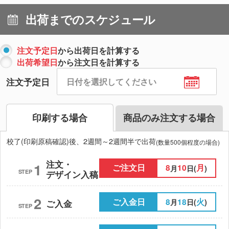
出荷までのスケジュール
注文予定日
から出荷日を計算する
出荷希望日
から注文日を計算する
注文予定日
印刷する場合
商品のみ注文する場合
校了(印刷原稿確認)後、2週間～2週間半で出荷
(数量500個程度の場合)
注文・
1
ご注文日
8
10
月
月
日(
)
STEP
デザイン入稿
2
ご入金日
8
18
火
月
日(
)
ご入金
STEP