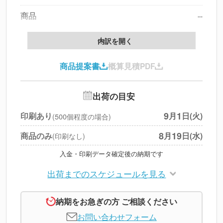
商品
--
製版代
--
内訳を開く
印刷代
--
商品提案書
概算見積PDF
送料
--
※
北海道・沖縄・離島 別途
追加オプション
--
出荷の目安
円
税別合計
9
1
印刷あり
月
日(火)
(500個程度の場合)
※
上記小計は税別です
8
19
商品のみ
月
日(水)
(印刷なし)
入金・印刷データ確定後の納期です
出荷までのスケジュールを見る
納期をお急ぎの方 ご相談ください
お問い合わせフォーム