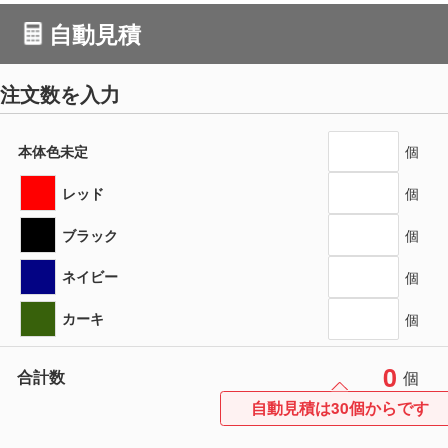
自動見積
注文数を入力
本体色未定
個
レッド
個
ブラック
個
ネイビー
個
カーキ
個
0
合計数
個
自動見積は30個からです