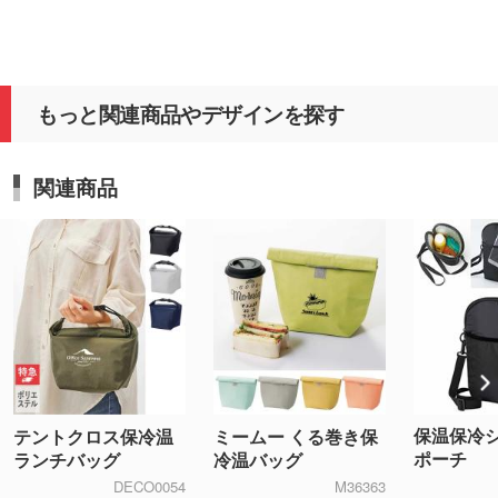
もっと関連商品やデザインを探す
関連商品
保温保冷
テントクロス保冷温
ミームー くる巻き保
ポーチ
ランチバッグ
冷温バッグ
DECO0054
M36363