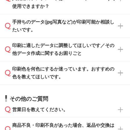
また、「
データ作成サービス
」もご利用いただ
使用できますか？
い方は、
完全データ入稿
がおすすめです。
けます。ご希望の文言・書体・印刷色をお知ら
「.ai」形式または「.psd」形式で保存し、お見
せいただければ、弊社にて無料でデザインデー
積・ご注文フォームにアップロードしてご入稿
手持ちのデータ(jpg写真など)が印刷可能か相談し
一部商品は入稿用テンプレートのご用意があり
タを1点作成いたします。
ください。
たいです。
ます。各商品ページの『印刷方法・テンプレー
ト』からダウンロードをお願いいたします。
ご入稿後は経験豊富なスタッフがデータに不備
印刷に適したデータに調整してほしいです／その
入稿用のテンプレートはPDF形式ですが、
印刷に適したデータ・解像度かどうか、担当ス
がないかチェックし、お客様と確認してから印
IllustratorやPhotoshopで開いてご利用いただけ
他データ作成に関するお困りごと
タッフが事前に確認いたします。
刷に進みますので、ご安心ください。
ます。詳しい手順は「
入稿テンプレートの使い
データはお見積・ご注文・
お問い合わせフォー
方
」をご確認ください。
印刷色を何色にするか迷っています。おすすめの
ム
へ添付いただくか、担当スタッフ宛にメール
データ作成でお困りの際には、担当スタッフが
でお送りください。
色を教えてほしいです。
サポートいたしますのでお気軽にご相談くださ
仕上がりに影響しそうな点もチェックいたしま
い。
すので、データのご相談だけでもお気軽にお問
お問い合わせフォーム
や、見積/注文フォーム
お見積・ご注文・
お問い合わせフォーム
からご
その他のご質問
い合わせください。
から添付してお送りください。
相談いただきますと、担当スタッフがお客様の
ご希望や商品の本体色を確認し、印刷色をご提
営業日を教えてください。
なお、印刷用データの作り方に関する詳細は、
・解像度の低いデータをトレース/調整してほ
案させていただきます。
「
完全データ入稿
」をご参照ください。
しい
本体色がブラック、ネイビーなど濃色の場合は
商品不良・印刷不良があった場合、返品や交換は
営業日は平日の10:00～18:00で、土日祝日はお
解像度の低い画像や、手書きのイラスト、写真