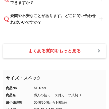
白色か淡い色の印刷色をおすすめしておりま
できますか？
休みとなります。注文・見積・お問い合わせ
などを、印刷に適したベクターデータに変換し
す。
は、土日祝日でもお送りいただければ、出社後
ます。→
詳しく見る
本体色がナチュラルなど淡色の場合、印刷をく
疑問や不安なことがあります。どこに問い合わせ
速やかに対応いたします。
お手数をお掛けいたしますが、至急担当スタッ
っきりと目立たせたいときは濃い印刷色が、柔
ればいいですか？
フまでご連絡ください。商品の状況を確認し、
・フルカラーデータを1色に変換してほしい
らかい雰囲気にしたいときは淡い印刷色が映え
改めてご案内いたします。
シルク印刷、レーザー彫刻など印刷方法にあわ
ます。
せて、フルカラーのデータを1色になおしま
お問い合わせフォームをご利用ください。1営
【返品・交換の対象】
す。→
詳しく見る
業日以内に担当スタッフよりメールにてご連絡
また、お選びいただいた印刷色が本体色に合わ
・お届け時に商品が損傷・故障している場合
いたします。
ない場合や仕上がりに影響しそうな場合は、ス
よくある質問をもっと見る
・ご注文と異なる商品が届いた場合
・1色印刷でグラデーションや濃淡を表現した
お急ぎの場合はお電話でのご質問も受け付けて
タッフから別の色をご案内することもございま
・印刷不良があった場合
い
おります。下記電話番号までお問い合わせくだ
す。
※印刷不良は原則として“再印刷”でご対応させ
網点という技法で濃淡を表現することができま
さい。
ていただいております。
す。濃淡の差が分かるデータに調整いたしま
サイズ・スペック
※詳しくは「
商品の良品基準について
」をご覧
す。→
詳しく見る
TEL：0422-29-9911 営業時間10:00～
ください。
18:00(土日祝日除く)
商品No.
M31859
・コーポレートカラーを使って印刷したい／印
お問い合わせフォームはこちら
商品名
職人の技 ケース付カーブ爪切り
【返品・交換ができない場合】
刷色にこだわりがある
最小発注数
30個/30個から1個単位
・お客様の元で商品を加工された場合、または
DIC・PANTONEなどのカラーチップの指定や、
商品が破損した場合
現物支給による色指定も承っております。→
詳