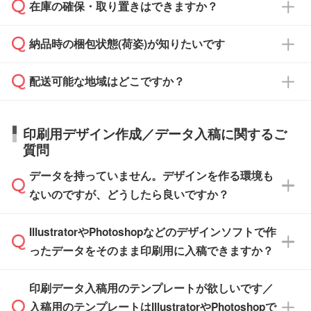
校や幼稚園・保育園であれば、同様の条件でご
たは注文フォームの『ご注文に関する備考欄』
在庫の確保・取り置きはできますか？
ご希望の納期がある場合は、お問い合わせ・お
対応できる場合がございます。
よりお知らせください。
・商品のみ注文する場合(サンプル購入を含む)
見積もり・ご注文時にその旨をお知らせくださ
ご希望の際は担当スタッフまでお気軽にご相談
ご入金確認後、1～2営業日で出荷いたしま
納品時の梱包状態(荷姿)が知りたいです
い。
ご入金確認後に在庫を確保し、注文確定のご連
ください。
す。
在庫状況や印刷スケジュールを確認のうえ、対
絡を致します。ご入金いただくまで在庫の確保
応が可能かご案内いたします。
配送可能な地域はどこですか？
はできかねますので予めご了承ください。
商品によって異なります。各ページにある商品
納期は商品や数量、印刷方法、ご納品場所、在
また、お急ぎで印刷をご希望の場合は、最短5
詳細の荷姿欄をご確認ください。
庫の有無によって異なります。正確な日程はス
営業日で出荷可能な商品もご用意しておりま
【箱入り】 商品がひとつずつ箱に入っていま
日本全国へお届けが可能です。なお、海外への
タッフまでお問い合わせください。
印刷用デザイン作成／データ入稿に関するご
す。>>
対象商品はこちら
す。(白箱、化粧箱、ブリスターパックなど)
直接納品は行っておりませんので予めご了承く
質問
※最短出荷日は商品によって異なります。各商
【袋入り】 商品がひとつずつ袋に入っていま
ださい。
また、商品ページ内の「出荷までのスケジュー
品ページにてご確認ください
す。(透明袋、デザイン袋など)
データを持っていません。デザインを作る環境も
ル」に注文予定日をご入力いただくと、おおよ
【個包装なし】 個包装がされていない状態で
ないのですが、どうしたら良いですか？
その締切日や出荷目安をご確認いただけます。
納品します。
商品在庫や印刷ラインを確保するためにも、商
※化粧箱から白箱への入れ替えや、オリジナル
IllustratorやPhotoshopなどのデザインソフトで作
品が決まりましたらお早めのご発注をお願いい
無料の「
デザインシミュレーター
」を使えば、
箱の作成は原則承っておりません。
たします。
ったデータをそのまま印刷用に入稿できますか？
PCやスマホから簡単にデザインを作成できま
す。スタンプやテンプレートも豊富なので、デ
※土日祝日を除く営業日換算です。
印刷データ入稿用のテンプレートが欲しいです／
ザインソフトがなくても安心です。
IllustratorやPhotoshop、CLIP STUDIOなどのデ
※沖縄・離島は追加日数がかかります。
入稿用のテンプレートはIllustratorやPhotoshopで
ザインソフトでこだわりのデザインを作成した