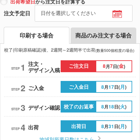
出荷希望日
から注文日を計算する
注文予定日
印刷する場合
商品のみ注文する場合
校了(印刷原稿確認)後、2週間～2週間半で出荷
(数量500個程度の場合)
注文・
1
ご注文日
8
7
金
月
日(
)
STEP
デザイン入稿
2
ご入金日
8
17
月
月
日(
)
ご入金
STEP
3
校了のお返事
8
18
火
月
日(
)
デザイン確認
STEP
4
出荷日
8
31
月
月
日(
)
出荷
STEP
地域別所要日数はこちら