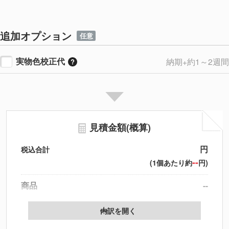
追加オプション
任意
実物色校正代
納期+約1～2週間
見積金額(概算)
円
税込合計
--
(1個あたり約
円)
商品
--
製版代
--
内訳を開く
印刷代
--