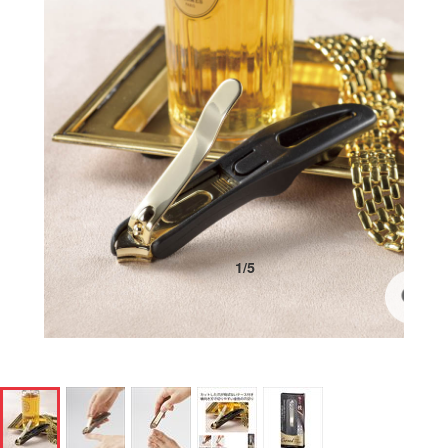
1
/
5