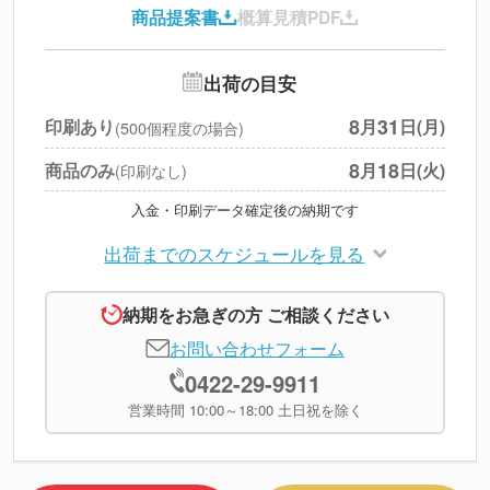
商品提案書
概算見積PDF
送料
--
※
北海道・沖縄・離島 別途
追加オプション
--
出荷の目安
円
税別合計
8
31
印刷あり
月
日(月)
(500個程度の場合)
※
上記小計は税別です
8
18
商品のみ
月
日(火)
(印刷なし)
入金・印刷データ確定後の納期です
出荷までのスケジュールを見る
納期をお急ぎの方 ご相談ください
お問い合わせフォーム
0422-29-9911
営業時間 10:00～18:00 土日祝を除く