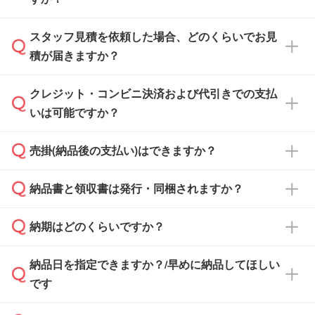
スタッフ見積を依頼した場合、どのくらいでお見
可能です。見積・注文フォームにて『ゲストの
積が届きますか？
まま進む』ボタンからお進みのうえ、ご依頼く
ださい。
クレジット・コンビニ決済および代引きでの支払
通常、翌営業日までにお送りしております。混
いは可能ですか？
雑状況によっては、お時間をいただくこともご
ざいます。予めご了承ください。土日祝日にご
売掛(納品後の支払い)はできますか？
依頼いただいた場合は、翌営業日以降のご連絡
銀行振込のみのご対応となります。
となります。
納品書と領収書は発行・同梱されますか？
基本的には先入金をお願いしておりますが、自
治体・行政機関・学校・病院・上場企業様 な
納期はどのくらいですか？
どの場合は、月末締め翌月末払いに対応可能で
納品書・領収書は ご依頼をいただいた場合の
す。
み発行しております。商品への同梱はしておら
納品日を指定できますか？/早めに納品してほしい
ず、通常はPDFデータをメール添付でお送りし
・印刷する場合(500個程度)
また、卒業・卒園記念品で対策委員会や個人様
です
ます。
ご入金、イメージ画像の校了から約2週間～2
からご注文いただく場合でも、お支払い元が学
原本の郵送をご希望の場合は、担当スタッフま
週間半でご納品いたします。