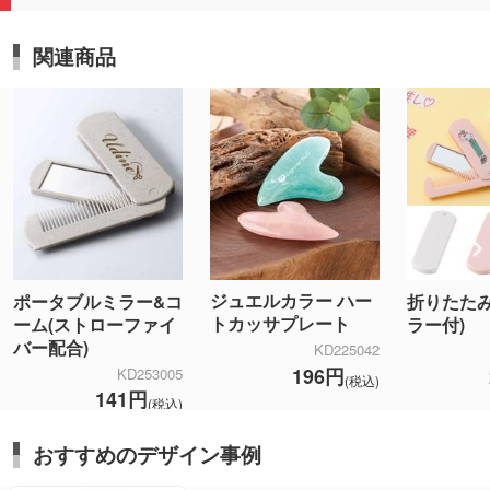
関連商品
ジュエルカラー ハー
ポータブルミラー&コ
折りたたみ
トカッサプレート
ーム(ストローファイ
ラー付)
バー配合)
KD225042
196円
KD253005
(税込)
141円
(税込)
おすすめのデザイン事例