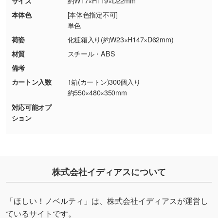
サイズ
約W17×H119×D22mm
・商品到着後7日以上経過している場合
しく見る
本体色
[本体色指定不可]
・お客様のご都合による返品・交換依頼(商
単色
品・色・数量などの注文間違い等)
・背景がある画像からキャラクター部分だけを
荷姿
化粧箱入り(約W23×H147×D62mm)
使いたいです
材質
スチール・ABS
シンプルな背景のデータや、使いたいキャラク
備考
ター部分の輪郭がはっきりしているデータは切
カートン入数
1箱(カートン)300個入り
り抜き処理が可能です。→
詳しく見る
約550×480×350mm
対応可能オプ
・持っているデータの背景が足りない／塗り足
ション
しの作り方が分からない
印刷したいデータが印刷範囲よりも小さい場
合、シンプルな色・柄の背景であれば拡張が可
能です。→
詳しく見る
株式会社イディアスについて
・デザインにQRコードを入れたい／QRコード
を生成してほしい
「ほしい！ノベルティ」は、株式会社イディアスが運営し
URLをご指定いただければ、QRコードを生成
ているサイトです。
いたします。配置のご相談にも応じています。