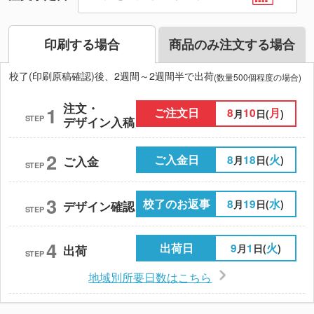
印刷する場合
商品のみ注文する場合
校了(印刷原稿確認)後、2週間～2週間半で出荷
(数量500個程度の場合)
注文・
1
ご注文日
8
10
月
月
日(
)
STEP
デザイン入稿
2
ご入金日
8
18
火
月
日(
)
ご入金
STEP
3
校了のお返事
8
19
水
月
日(
)
デザイン確認
STEP
4
出荷日
9
1
火
月
日(
)
出荷
STEP
地域別所要日数はこちら