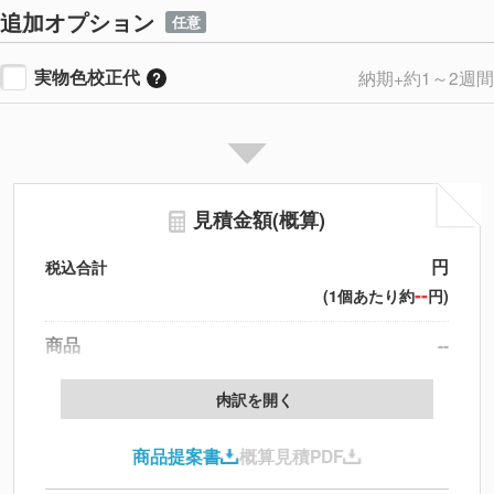
追加オプション
任意
実物色校正代
納期+約1～2週間
見積金額(概算)
円
税込合計
--
(1個あたり約
円)
商品
--
製版代
--
内訳を開く
印刷代
--
商品提案書
概算見積PDF
送料
--
※
北海道・沖縄・離島 別途