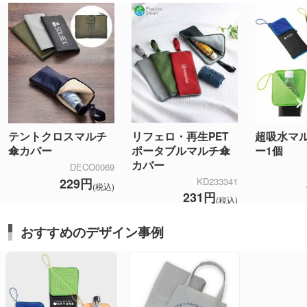
リフェロ・再生PET
超吸水マ
テントクロスマルチ
ポータブルマルチ傘
ー1個
傘カバー
カバー
DECO0069
KD233341
229円
(税込)
231円
(税込)
おすすめのデザイン事例