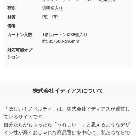
使いたいです
荷姿
透明袋入り
シンプルな背景のデータや、使いたいキャラク
材質
PE・PP
ター部分の輪郭がはっきりしているデータは切
備考
り抜き処理が可能です。→
詳しく見る
カートン入数
1箱(カートン)288個入り
約385×500×395mm
・持っているデータの背景が足りない／塗り足
対応可能オプ
しの作り方が分からない
ション
印刷したいデータが印刷範囲よりも小さい場
合、シンプルな色・柄の背景であれば拡張が可
能です。→
詳しく見る
・デザインにQRコードを入れたい／QRコード
株式会社イディアスについて
を生成してほしい
URLをご指定いただければ、QRコードを生成
「ほしい！ノベルティ」は、株式会社イディアスが運営し
いたします。配置のご相談にも応じています。
ているサイトです。
→
詳しく見る
自分たちがもらったら「うれしい！」と思えるようなデザ
イン性が高くおしゃれな商品選びを中心に、私たちならで