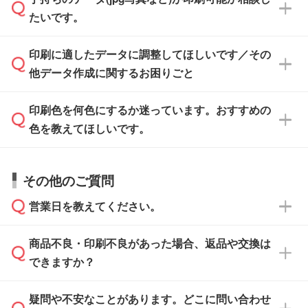
一部商品は入稿用テンプレートのご用意があり
タを1点作成いたします。
ください。
たいです。
ます。各商品ページの『印刷方法・テンプレー
ト』からダウンロードをお願いいたします。
ご入稿後は経験豊富なスタッフがデータに不備
印刷に適したデータに調整してほしいです／その
入稿用のテンプレートはPDF形式ですが、
印刷に適したデータ・解像度かどうか、担当ス
がないかチェックし、お客様と確認してから印
IllustratorやPhotoshopで開いてご利用いただけ
他データ作成に関するお困りごと
タッフが事前に確認いたします。
刷に進みますので、ご安心ください。
ます。詳しい手順は「
入稿テンプレートの使い
データはお見積・ご注文・
お問い合わせフォー
方
」をご確認ください。
印刷色を何色にするか迷っています。おすすめの
ム
へ添付いただくか、担当スタッフ宛にメール
データ作成でお困りの際には、担当スタッフが
でお送りください。
色を教えてほしいです。
サポートいたしますのでお気軽にご相談くださ
仕上がりに影響しそうな点もチェックいたしま
い。
すので、データのご相談だけでもお気軽にお問
お問い合わせフォーム
や、見積/注文フォーム
お見積・ご注文・
お問い合わせフォーム
からご
その他のご質問
い合わせください。
から添付してお送りください。
相談いただきますと、担当スタッフがお客様の
ご希望や商品の本体色を確認し、印刷色をご提
営業日を教えてください。
なお、印刷用データの作り方に関する詳細は、
・解像度の低いデータをトレース/調整してほ
案させていただきます。
「
完全データ入稿
」をご参照ください。
しい
本体色がブラック、ネイビーなど濃色の場合は
商品不良・印刷不良があった場合、返品や交換は
営業日は平日の10:00～18:00で、土日祝日はお
解像度の低い画像や、手書きのイラスト、写真
白色か淡い色の印刷色をおすすめしておりま
できますか？
休みとなります。注文・見積・お問い合わせ
などを、印刷に適したベクターデータに変換し
す。
は、土日祝日でもお送りいただければ、出社後
ます。→
詳しく見る
本体色がナチュラルなど淡色の場合、印刷をく
疑問や不安なことがあります。どこに問い合わせ
速やかに対応いたします。
お手数をお掛けいたしますが、至急担当スタッ
っきりと目立たせたいときは濃い印刷色が、柔