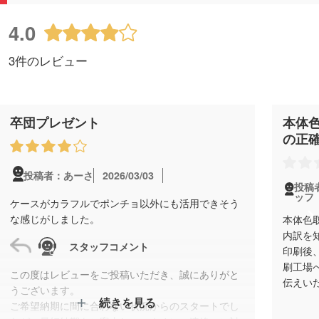
4.0
3件のレビュー
卒団プレゼント
本体
の正
2026/03/03
投稿者：あーさ
投稿
ッフ
ケースがカラフルでポンチョ以外にも活用できそう
な感じがしました。
本体色
内訳を
スタッフコメント
印刷後
刷工場
この度はレビューをご投稿いただき、誠にありがと
伝えい
うございます。
続きを見る
ご希望納期に間に合わない状況からのスタートでし