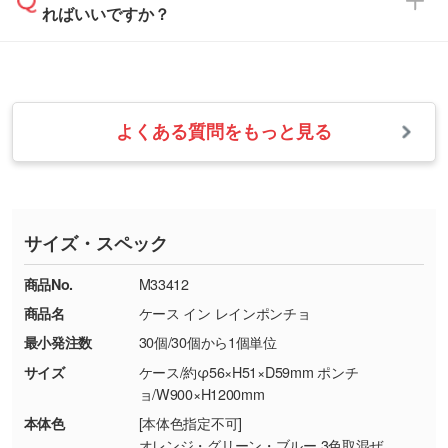
ればいいですか？
フまでご連絡ください。商品の状況を確認し、
・フルカラーデータを1色に変換してほしい
らかい雰囲気にしたいときは淡い印刷色が映え
改めてご案内いたします。
シルク印刷、レーザー彫刻など印刷方法にあわ
ます。
せて、フルカラーのデータを1色になおしま
お問い合わせフォームをご利用ください。1営
【返品・交換の対象】
す。→
詳しく見る
業日以内に担当スタッフよりメールにてご連絡
また、お選びいただいた印刷色が本体色に合わ
・お届け時に商品が損傷・故障している場合
いたします。
ない場合や仕上がりに影響しそうな場合は、ス
よくある質問をもっと見る
・ご注文と異なる商品が届いた場合
・1色印刷でグラデーションや濃淡を表現した
お急ぎの場合はお電話でのご質問も受け付けて
タッフから別の色をご案内することもございま
・印刷不良があった場合
い
おります。下記電話番号までお問い合わせくだ
す。
※印刷不良は原則として“再印刷”でご対応させ
網点という技法で濃淡を表現することができま
さい。
ていただいております。
す。濃淡の差が分かるデータに調整いたしま
サイズ・スペック
※詳しくは「
商品の良品基準について
」をご覧
す。→
詳しく見る
TEL：0422-29-9911 営業時間10:00～
ください。
18:00(土日祝日除く)
商品No.
M33412
・コーポレートカラーを使って印刷したい／印
お問い合わせフォームはこちら
商品名
ケース イン レインポンチョ
【返品・交換ができない場合】
刷色にこだわりがある
最小発注数
30個/30個から1個単位
・お客様の元で商品を加工された場合、または
DIC・PANTONEなどのカラーチップの指定や、
商品が破損した場合
現物支給による色指定も承っております。→
詳
サイズ
ケース/約φ56×H51×D59mm ポンチ
・商品到着後7日以上経過している場合
しく見る
ョ/W900×H1200mm
・お客様のご都合による返品・交換依頼(商
本体色
[本体色指定不可]
品・色・数量などの注文間違い等)
・背景がある画像からキャラクター部分だけを
オレンジ・グリーン・ブルー 3色取混ぜ