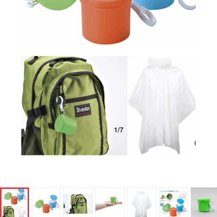
1
/
7