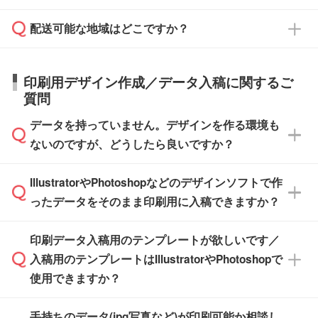
す。
在庫状況や印刷スケジュールを確認のうえ、対
絡を致します。ご入金いただくまで在庫の確保
応が可能かご案内いたします。
配送可能な地域はどこですか？
はできかねますので予めご了承ください。
商品によって異なります。各ページにある商品
納期は商品や数量、印刷方法、ご納品場所、在
また、お急ぎで印刷をご希望の場合は、最短5
詳細の荷姿欄をご確認ください。
庫の有無によって異なります。正確な日程はス
営業日で出荷可能な商品もご用意しておりま
【箱入り】 商品がひとつずつ箱に入っていま
日本全国へお届けが可能です。なお、海外への
タッフまでお問い合わせください。
印刷用デザイン作成／データ入稿に関するご
す。>>
対象商品はこちら
す。(白箱、化粧箱、ブリスターパックなど)
直接納品は行っておりませんので予めご了承く
質問
※最短出荷日は商品によって異なります。各商
【袋入り】 商品がひとつずつ袋に入っていま
ださい。
また、商品ページ内の「出荷までのスケジュー
品ページにてご確認ください
す。(透明袋、デザイン袋など)
データを持っていません。デザインを作る環境も
ル」に注文予定日をご入力いただくと、おおよ
【個包装なし】 個包装がされていない状態で
ないのですが、どうしたら良いですか？
その締切日や出荷目安をご確認いただけます。
納品します。
商品在庫や印刷ラインを確保するためにも、商
※化粧箱から白箱への入れ替えや、オリジナル
IllustratorやPhotoshopなどのデザインソフトで作
品が決まりましたらお早めのご発注をお願いい
無料の「
デザインシミュレーター
」を使えば、
箱の作成は原則承っておりません。
たします。
ったデータをそのまま印刷用に入稿できますか？
PCやスマホから簡単にデザインを作成できま
す。スタンプやテンプレートも豊富なので、デ
※土日祝日を除く営業日換算です。
印刷データ入稿用のテンプレートが欲しいです／
ザインソフトがなくても安心です。
IllustratorやPhotoshop、CLIP STUDIOなどのデ
※沖縄・離島は追加日数がかかります。
入稿用のテンプレートはIllustratorやPhotoshopで
ザインソフトでこだわりのデザインを作成した
また、「
データ作成サービス
」もご利用いただ
使用できますか？
い方は、
完全データ入稿
がおすすめです。
けます。ご希望の文言・書体・印刷色をお知ら
「.ai」形式または「.psd」形式で保存し、お見
せいただければ、弊社にて無料でデザインデー
積・ご注文フォームにアップロードしてご入稿
手持ちのデータ(jpg写真など)が印刷可能か相談し