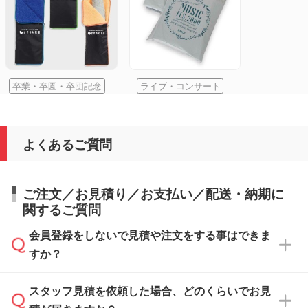
卒業・卒園・卒団記念
ライブ・コンサート
よくあるご質問
ご注文／お見積り／お支払い／配送・納期に
関するご質問
会員登録をしないで見積や注文をする事はできま
すか？
スタッフ見積を依頼した場合、どのくらいでお見
可能です。見積・注文フォームにて『ゲストの