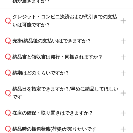
積が届きますか？
まま進む』ボタンからお進みのうえ、ご依頼く
ださい。
クレジット・コンビニ決済および代引きでの支払
通常、翌営業日までにお送りしております。混
いは可能ですか？
雑状況によっては、お時間をいただくこともご
ざいます。予めご了承ください。土日祝日にご
売掛(納品後の支払い)はできますか？
依頼いただいた場合は、翌営業日以降のご連絡
銀行振込のみのご対応となります。
となります。
納品書と領収書は発行・同梱されますか？
基本的には先入金をお願いしておりますが、自
治体・行政機関・学校・病院・上場企業様 な
納期はどのくらいですか？
どの場合は、月末締め翌月末払いに対応可能で
納品書・領収書は ご依頼をいただいた場合の
す。
み発行しております。商品への同梱はしておら
納品日を指定できますか？/早めに納品してほしい
ず、通常はPDFデータをメール添付でお送りし
・印刷する場合(500個程度)
また、卒業・卒園記念品で対策委員会や個人様
です
ます。
ご入金、イメージ画像の校了から約2週間～2
からご注文いただく場合でも、お支払い元が学
原本の郵送をご希望の場合は、担当スタッフま
週間半でご納品いたします。
校や幼稚園・保育園であれば、同様の条件でご
たは注文フォームの『ご注文に関する備考欄』
在庫の確保・取り置きはできますか？
ご希望の納期がある場合は、お問い合わせ・お
対応できる場合がございます。
よりお知らせください。
・商品のみ注文する場合(サンプル購入を含む)
見積もり・ご注文時にその旨をお知らせくださ
ご希望の際は担当スタッフまでお気軽にご相談
ご入金確認後、1～2営業日で出荷いたしま
納品時の梱包状態(荷姿)が知りたいです
い。
ご入金確認後に在庫を確保し、注文確定のご連
ください。