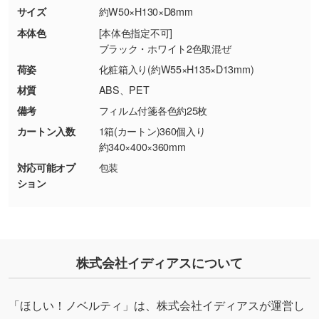
商品が破損した場合
現物支給による色指定も承っております。→
詳
サイズ
約W50×H130×D8mm
・商品到着後7日以上経過している場合
しく見る
本体色
[本体色指定不可]
・お客様のご都合による返品・交換依頼(商
ブラック・ホワイト2色取混ぜ
品・色・数量などの注文間違い等)
・背景がある画像からキャラクター部分だけを
荷姿
化粧箱入り(約W55×H135×D13mm)
使いたいです
材質
ABS、PET
シンプルな背景のデータや、使いたいキャラク
備考
フィルム付箋各色約25枚
ター部分の輪郭がはっきりしているデータは切
カートン入数
1箱(カートン)360個入り
り抜き処理が可能です。→
詳しく見る
約340×400×360mm
対応可能オプ
包装
・持っているデータの背景が足りない／塗り足
ション
しの作り方が分からない
印刷したいデータが印刷範囲よりも小さい場
合、シンプルな色・柄の背景であれば拡張が可
能です。→
詳しく見る
株式会社イディアスについて
・デザインにQRコードを入れたい／QRコード
を生成してほしい
「ほしい！ノベルティ」は、株式会社イディアスが運営し
URLをご指定いただければ、QRコードを生成