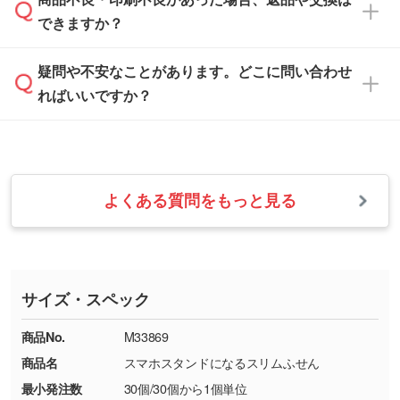
営業日は平日の10:00～18:00で、土日祝日はお
解像度の低い画像や、手書きのイラスト、写真
白色か淡い色の印刷色をおすすめしておりま
できますか？
休みとなります。注文・見積・お問い合わせ
などを、印刷に適したベクターデータに変換し
す。
は、土日祝日でもお送りいただければ、出社後
ます。→
詳しく見る
本体色がナチュラルなど淡色の場合、印刷をく
疑問や不安なことがあります。どこに問い合わせ
速やかに対応いたします。
お手数をお掛けいたしますが、至急担当スタッ
っきりと目立たせたいときは濃い印刷色が、柔
ればいいですか？
フまでご連絡ください。商品の状況を確認し、
・フルカラーデータを1色に変換してほしい
らかい雰囲気にしたいときは淡い印刷色が映え
改めてご案内いたします。
シルク印刷、レーザー彫刻など印刷方法にあわ
ます。
せて、フルカラーのデータを1色になおしま
お問い合わせフォームをご利用ください。1営
【返品・交換の対象】
す。→
詳しく見る
業日以内に担当スタッフよりメールにてご連絡
また、お選びいただいた印刷色が本体色に合わ
・お届け時に商品が損傷・故障している場合
いたします。
ない場合や仕上がりに影響しそうな場合は、ス
よくある質問をもっと見る
・ご注文と異なる商品が届いた場合
・1色印刷でグラデーションや濃淡を表現した
お急ぎの場合はお電話でのご質問も受け付けて
タッフから別の色をご案内することもございま
・印刷不良があった場合
い
おります。下記電話番号までお問い合わせくだ
す。
※印刷不良は原則として“再印刷”でご対応させ
網点という技法で濃淡を表現することができま
さい。
ていただいております。
す。濃淡の差が分かるデータに調整いたしま
サイズ・スペック
※詳しくは「
商品の良品基準について
」をご覧
す。→
詳しく見る
TEL：0422-29-9911 営業時間10:00～
ください。
18:00(土日祝日除く)
商品No.
M33869
・コーポレートカラーを使って印刷したい／印
お問い合わせフォームはこちら
商品名
スマホスタンドになるスリムふせん
【返品・交換ができない場合】
刷色にこだわりがある
最小発注数
30個/30個から1個単位
・お客様の元で商品を加工された場合、または
DIC・PANTONEなどのカラーチップの指定や、