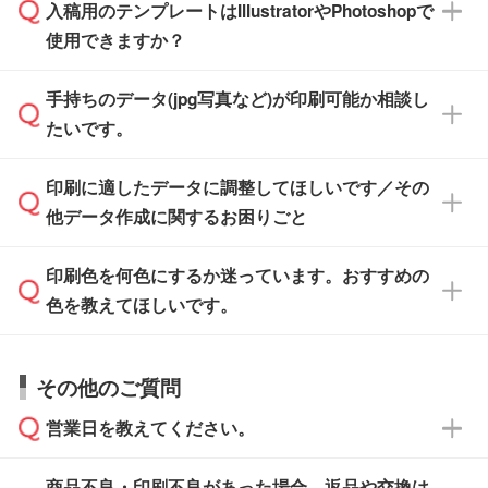
※沖縄・離島は追加日数がかかります。
入稿用のテンプレートはIllustratorやPhotoshopで
ザインソフトでこだわりのデザインを作成した
また、「
データ作成サービス
」もご利用いただ
使用できますか？
い方は、
完全データ入稿
がおすすめです。
けます。ご希望の文言・書体・印刷色をお知ら
「.ai」形式または「.psd」形式で保存し、お見
せいただければ、弊社にて無料でデザインデー
積・ご注文フォームにアップロードしてご入稿
手持ちのデータ(jpg写真など)が印刷可能か相談し
一部商品は入稿用テンプレートのご用意があり
タを1点作成いたします。
ください。
たいです。
ます。各商品ページの『印刷方法・テンプレー
ト』からダウンロードをお願いいたします。
ご入稿後は経験豊富なスタッフがデータに不備
印刷に適したデータに調整してほしいです／その
入稿用のテンプレートはPDF形式ですが、
印刷に適したデータ・解像度かどうか、担当ス
がないかチェックし、お客様と確認してから印
IllustratorやPhotoshopで開いてご利用いただけ
他データ作成に関するお困りごと
タッフが事前に確認いたします。
刷に進みますので、ご安心ください。
ます。詳しい手順は「
入稿テンプレートの使い
データはお見積・ご注文・
お問い合わせフォー
方
」をご確認ください。
印刷色を何色にするか迷っています。おすすめの
ム
へ添付いただくか、担当スタッフ宛にメール
データ作成でお困りの際には、担当スタッフが
でお送りください。
色を教えてほしいです。
サポートいたしますのでお気軽にご相談くださ
仕上がりに影響しそうな点もチェックいたしま
い。
すので、データのご相談だけでもお気軽にお問
お問い合わせフォーム
や、見積/注文フォーム
お見積・ご注文・
お問い合わせフォーム
からご
その他のご質問
い合わせください。
から添付してお送りください。
相談いただきますと、担当スタッフがお客様の
ご希望や商品の本体色を確認し、印刷色をご提
営業日を教えてください。
なお、印刷用データの作り方に関する詳細は、
・解像度の低いデータをトレース/調整してほ
案させていただきます。
「
完全データ入稿
」をご参照ください。
しい
本体色がブラック、ネイビーなど濃色の場合は
商品不良・印刷不良があった場合、返品や交換は