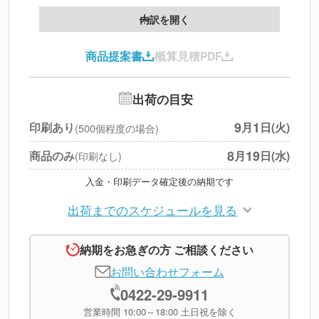
製版代
--
内訳を開く
印刷代
--
商品提案書
概算見積PDF
送料
--
※
北海道・沖縄・離島 別途
追加オプション
--
出荷の目安
円
税別合計
9
1
印刷あり
月
日(火)
(500個程度の場合)
※
上記小計は税別です
8
19
商品のみ
月
日(水)
(印刷なし)
入金・印刷データ確定後の納期です
出荷までのスケジュールを見る
納期をお急ぎの方 ご相談ください
お問い合わせフォーム
0422-29-9911
営業時間 10:00～18:00 土日祝を除く