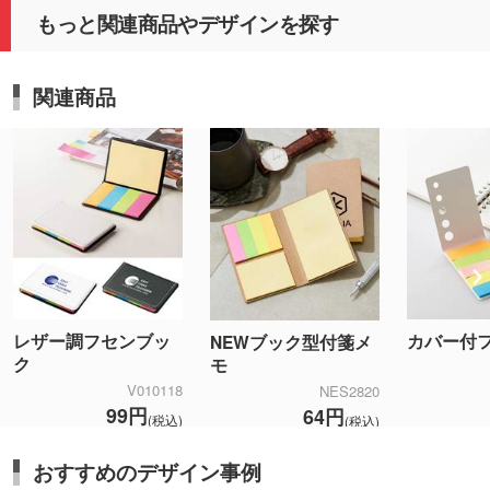
もっと関連商品やデザインを探す
関連商品
レザー調フセンブッ
カバー付
NEWブック型付箋メ
ク
モ
V010118
NES2820
99円
64円
(税込)
(税込)
おすすめのデザイン事例