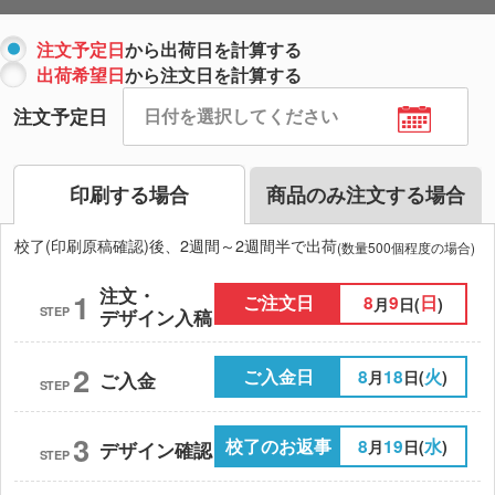
注文予定日
から出荷日を計算する
出荷希望日
から注文日を計算する
注文予定日
印刷する場合
商品のみ注文する場合
校了(印刷原稿確認)後、2週間～2週間半で出荷
(数量500個程度の場合)
注文・
1
ご注文日
8
9
日
月
日(
)
STEP
デザイン入稿
2
ご入金日
8
18
火
月
日(
)
ご入金
STEP
3
校了のお返事
8
19
水
月
日(
)
デザイン確認
STEP