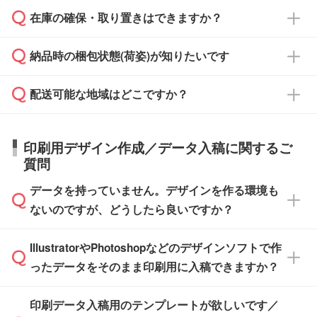
週間半でご納品いたします。
校や幼稚園・保育園であれば、同様の条件でご
たは注文フォームの『ご注文に関する備考欄』
在庫の確保・取り置きはできますか？
ご希望の納期がある場合は、お問い合わせ・お
対応できる場合がございます。
よりお知らせください。
・商品のみ注文する場合(サンプル購入を含む)
見積もり・ご注文時にその旨をお知らせくださ
ご希望の際は担当スタッフまでお気軽にご相談
ご入金確認後、1～2営業日で出荷いたしま
納品時の梱包状態(荷姿)が知りたいです
い。
ご入金確認後に在庫を確保し、注文確定のご連
ください。
す。
在庫状況や印刷スケジュールを確認のうえ、対
絡を致します。ご入金いただくまで在庫の確保
応が可能かご案内いたします。
配送可能な地域はどこですか？
はできかねますので予めご了承ください。
商品によって異なります。各ページにある商品
納期は商品や数量、印刷方法、ご納品場所、在
また、お急ぎで印刷をご希望の場合は、最短5
詳細の荷姿欄をご確認ください。
庫の有無によって異なります。正確な日程はス
営業日で出荷可能な商品もご用意しておりま
【箱入り】 商品がひとつずつ箱に入っていま
日本全国へお届けが可能です。なお、海外への
タッフまでお問い合わせください。
印刷用デザイン作成／データ入稿に関するご
す。>>
対象商品はこちら
す。(白箱、化粧箱、ブリスターパックなど)
直接納品は行っておりませんので予めご了承く
質問
※最短出荷日は商品によって異なります。各商
【袋入り】 商品がひとつずつ袋に入っていま
ださい。
また、商品ページ内の「出荷までのスケジュー
品ページにてご確認ください
す。(透明袋、デザイン袋など)
データを持っていません。デザインを作る環境も
ル」に注文予定日をご入力いただくと、おおよ
【個包装なし】 個包装がされていない状態で
ないのですが、どうしたら良いですか？
その締切日や出荷目安をご確認いただけます。
納品します。
商品在庫や印刷ラインを確保するためにも、商
※化粧箱から白箱への入れ替えや、オリジナル
IllustratorやPhotoshopなどのデザインソフトで作
品が決まりましたらお早めのご発注をお願いい
無料の「
デザインシミュレーター
」を使えば、
箱の作成は原則承っておりません。
たします。
ったデータをそのまま印刷用に入稿できますか？
PCやスマホから簡単にデザインを作成できま
す。スタンプやテンプレートも豊富なので、デ
※土日祝日を除く営業日換算です。
印刷データ入稿用のテンプレートが欲しいです／
ザインソフトがなくても安心です。
IllustratorやPhotoshop、CLIP STUDIOなどのデ