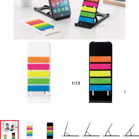
1
/
13