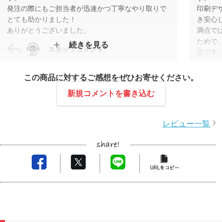
発注の際にもご担当者が迅速かつ丁寧なやり取りで
印刷デ
とても助かりました！
き安心
ありがとうございました。
満点で
ためで
続きを見る
スタッフコメント
品です
この度はレビューをご投稿いただきありがとうござ
この商品に対するご感想をぜひお寄せください。
います。
ご予算に合わせたご提案をさせていただき、仕上が
この度
新規コメントを書き込む
りにもご満足いただけたとのことで安心いたしまし
ます。
た。
機能性
レビュー一覧
今後もご期待に添えるよう努めてまいりますので、
と、大
またのご利用を心よりお待ちしております。
製作の
なデー
理想の
ってお
スムー
ただけ
また何
お気軽