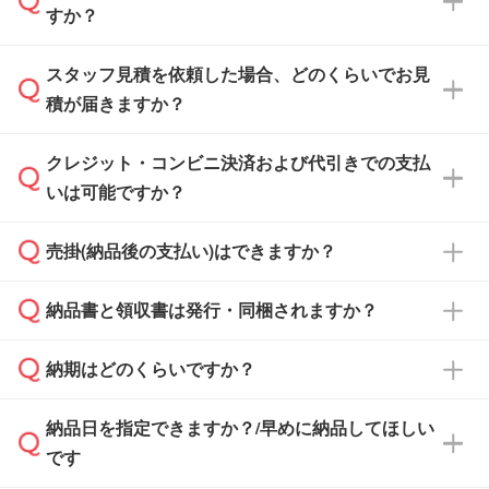
すか？
スタッフ見積を依頼した場合、どのくらいでお見
可能です。見積・注文フォームにて『ゲストの
積が届きますか？
まま進む』ボタンからお進みのうえ、ご依頼く
ださい。
クレジット・コンビニ決済および代引きでの支払
通常、翌営業日までにお送りしております。混
いは可能ですか？
雑状況によっては、お時間をいただくこともご
ざいます。予めご了承ください。土日祝日にご
売掛(納品後の支払い)はできますか？
依頼いただいた場合は、翌営業日以降のご連絡
銀行振込のみのご対応となります。
となります。
納品書と領収書は発行・同梱されますか？
基本的には先入金をお願いしておりますが、自
治体・行政機関・学校・病院・上場企業様 な
納期はどのくらいですか？
どの場合は、月末締め翌月末払いに対応可能で
納品書・領収書は ご依頼をいただいた場合の
す。
み発行しております。商品への同梱はしておら
納品日を指定できますか？/早めに納品してほしい
ず、通常はPDFデータをメール添付でお送りし
・印刷する場合(500個程度)
また、卒業・卒園記念品で対策委員会や個人様
です
ます。
ご入金、イメージ画像の校了から約2週間～2
からご注文いただく場合でも、お支払い元が学
原本の郵送をご希望の場合は、担当スタッフま