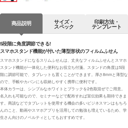
サイズ・
印刷方法・
商品説明
スペック
テンプレート
5段階に角度調節できる!
スマホスタンド機能が付いた薄型形状のフィルムふせん
スマホスタンドになるスリムふせんは、丈夫なフィルムふせんとスマホ
スタンド機能が一体化した便利なお役立ち付箋。スタンドの角度は5段
階に調節可能で、タブレットも置くことができます。厚さ8mmと薄型な
ので、手帳やカバンにも収納しやすく携帯に便利です。
本体カラーは、シンプルなホワイトとブラックを2色取混ぜでご用意。
名入れも可能なので、セミナーなどで配布すれば宣伝効果も期待できま
す。商談などでタブレットを使用する機会の多いビジネスマンはもちろ
んのこと、動画やスマホアプリを活用しての勉強も増えているため、学
生さん向けのノベルティとしてもおすすめです。