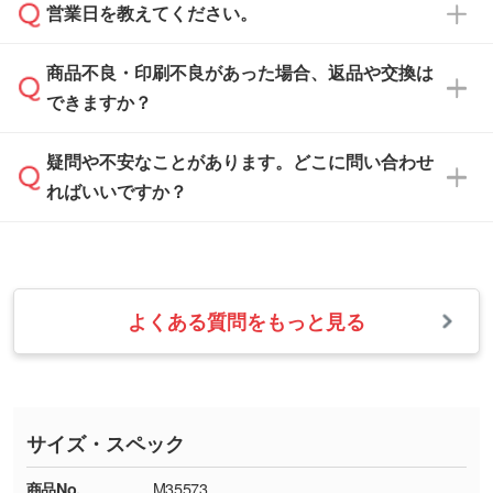
ご希望や商品の本体色を確認し、印刷色をご提
営業日を教えてください。
なお、印刷用データの作り方に関する詳細は、
・解像度の低いデータをトレース/調整してほ
案させていただきます。
「
完全データ入稿
」をご参照ください。
しい
本体色がブラック、ネイビーなど濃色の場合は
商品不良・印刷不良があった場合、返品や交換は
営業日は平日の10:00～18:00で、土日祝日はお
解像度の低い画像や、手書きのイラスト、写真
白色か淡い色の印刷色をおすすめしておりま
できますか？
休みとなります。注文・見積・お問い合わせ
などを、印刷に適したベクターデータに変換し
す。
は、土日祝日でもお送りいただければ、出社後
ます。→
詳しく見る
本体色がナチュラルなど淡色の場合、印刷をく
疑問や不安なことがあります。どこに問い合わせ
速やかに対応いたします。
お手数をお掛けいたしますが、至急担当スタッ
っきりと目立たせたいときは濃い印刷色が、柔
ればいいですか？
フまでご連絡ください。商品の状況を確認し、
・フルカラーデータを1色に変換してほしい
らかい雰囲気にしたいときは淡い印刷色が映え
改めてご案内いたします。
シルク印刷、レーザー彫刻など印刷方法にあわ
ます。
せて、フルカラーのデータを1色になおしま
お問い合わせフォームをご利用ください。1営
【返品・交換の対象】
す。→
詳しく見る
業日以内に担当スタッフよりメールにてご連絡
また、お選びいただいた印刷色が本体色に合わ
・お届け時に商品が損傷・故障している場合
いたします。
ない場合や仕上がりに影響しそうな場合は、ス
よくある質問をもっと見る
・ご注文と異なる商品が届いた場合
・1色印刷でグラデーションや濃淡を表現した
お急ぎの場合はお電話でのご質問も受け付けて
タッフから別の色をご案内することもございま
・印刷不良があった場合
い
おります。下記電話番号までお問い合わせくだ
す。
※印刷不良は原則として“再印刷”でご対応させ
網点という技法で濃淡を表現することができま
さい。
ていただいております。
す。濃淡の差が分かるデータに調整いたしま
サイズ・スペック
※詳しくは「
商品の良品基準について
」をご覧
す。→
詳しく見る
TEL：0422-29-9911 営業時間10:00～
ください。
18:00(土日祝日除く)
商品No.
M35573