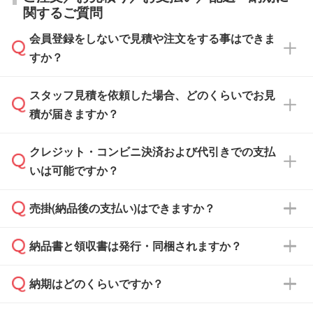
関するご質問
会員登録をしないで見積や注文をする事はできま
すか？
スタッフ見積を依頼した場合、どのくらいでお見
可能です。見積・注文フォームにて『ゲストの
積が届きますか？
まま進む』ボタンからお進みのうえ、ご依頼く
ださい。
クレジット・コンビニ決済および代引きでの支払
通常、翌営業日までにお送りしております。混
いは可能ですか？
雑状況によっては、お時間をいただくこともご
ざいます。予めご了承ください。土日祝日にご
売掛(納品後の支払い)はできますか？
依頼いただいた場合は、翌営業日以降のご連絡
銀行振込のみのご対応となります。
となります。
納品書と領収書は発行・同梱されますか？
基本的には先入金をお願いしておりますが、自
治体・行政機関・学校・病院・上場企業様 な
納期はどのくらいですか？
どの場合は、月末締め翌月末払いに対応可能で
納品書・領収書は ご依頼をいただいた場合の
す。
み発行しております。商品への同梱はしておら