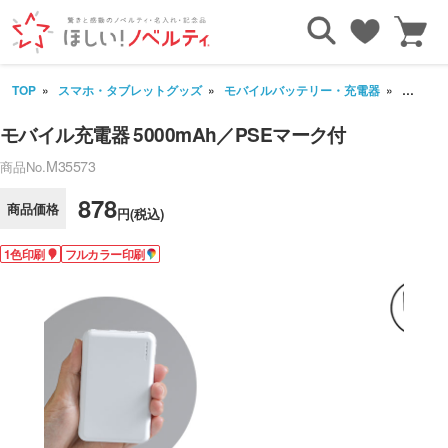
TOP
スマホ・タブレットグッズ
モバイルバッテリー・充電器
モバイル
モバイル充電器 5000mAh／PSEマーク付
M35573
商品No.
878
商品価格
円(税込)
1色印刷
フルカラー印刷