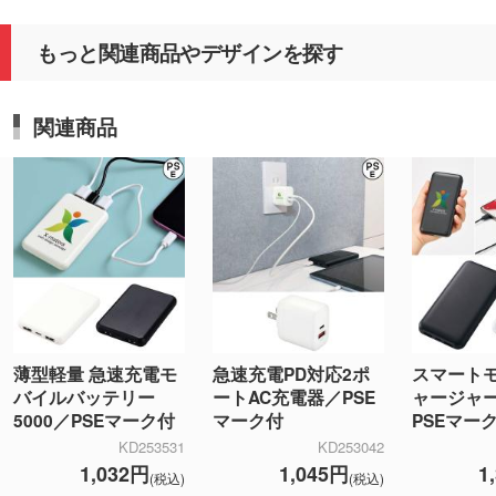
もっと関連商品やデザインを探す
関連商品
薄型軽量 急速充電モ
急速充電PD対応2ポ
スマート
バイルバッテリー
ートAC充電器／PSE
ャージャー
5000／PSEマーク付
マーク付
PSEマー
KD253531
KD253042
1,032円
1,045円
1
(税込)
(税込)