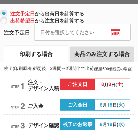
注文予定日
から出荷日を計算する
出荷希望日
から注文日を計算する
注文予定日
印刷する場合
商品のみ注文する場合
校了(印刷原稿確認)後、2週間～2週間半で出荷
(数量500個程度の場合)
注文・
1
ご注文日
8
8
土
月
日(
)
STEP
デザイン入稿
2
ご入金日
8
18
火
月
日(
)
ご入金
STEP
3
校了のお返事
8
19
水
月
日(
)
デザイン確認
STEP