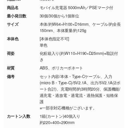
・コーポレートカラーを使って印刷したい／印
お問い合わせフォームはこちら
商品名
モバイル充電器 5000mAh／PSEマーク付
【返品・交換ができない場合】
刷色にこだわりがある
最小発注数
30個/30個から1個単位
・お客様の元で商品を加工された場合、または
DIC・PANTONEなどのカラーチップの指定や、
商品が破損した場合
現物支給による色指定も承っております。→
詳
サイズ
本体/約W64×H100×D16mm、ケーブル/約全長
・商品到着後7日以上経過している場合
しく見る
150mm、本体重量/約125g
・お客様のご都合による返品・交換依頼(商
本体色
[本体色指定不可]
品・色・数量などの注文間違い等)
・背景がある画像からキャラクター部分だけを
単色
使いたいです
荷姿
化粧箱入り(約W110×H190×D25mm)※取説付
シンプルな背景のデータや、使いたいキャラク
き
ター部分の輪郭がはっきりしているデータは切
材質
ABS、ポリカーボネート
り抜き処理が可能です。→
詳しく見る
備考
セット内容/本体・Type-Cケーブル、入力
(micro B・Type-C)/5V2.1A、出力/5V2.1A(2ポ
・持っているデータの背景が足りない／塗り足
ート合計)、充電時間/約3時間20分、保護機能/
しの作り方が分からない
過充電・過放電・過電流・過熱保護・短格保
護
印刷したいデータが印刷範囲よりも小さい場
※一部非対応機種がございます。
合、シンプルな色・柄の背景であれば拡張が可
能です。→
詳しく見る
カートン入数
1箱(カートン)40個入り
約220×400×290mm