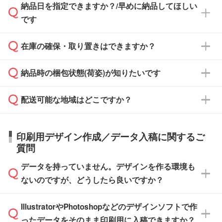
納品日を指定できますか？/早めに納品してほしい
ず、通常はPDFデータをメール添付でお送りし
・印刷する場合(500個程度)
また、卒業・卒園記念品で対策委員会や個人様
です
ます。
ご入金、イメージ画像の校了から約2週間～2
からご注文いただく場合でも、お支払い元が学
原本の郵送をご希望の場合は、担当スタッフま
週間半でご納品いたします。
校や幼稚園・保育園であれば、同様の条件でご
たは注文フォームの『ご注文に関する備考欄』
在庫の確保・取り置きはできますか？
ご希望の納期がある場合は、お問い合わせ・お
対応できる場合がございます。
よりお知らせください。
・商品のみ注文する場合(サンプル購入を含む)
見積もり・ご注文時にその旨をお知らせくださ
ご希望の際は担当スタッフまでお気軽にご相談
ご入金確認後、1～2営業日で出荷いたしま
納品時の梱包状態(荷姿)が知りたいです
い。
ご入金確認後に在庫を確保し、注文確定のご連
ください。
す。
在庫状況や印刷スケジュールを確認のうえ、対
絡を致します。ご入金いただくまで在庫の確保
応が可能かご案内いたします。
配送可能な地域はどこですか？
はできかねますので予めご了承ください。
商品によって異なります。各ページにある商品
納期は商品や数量、印刷方法、ご納品場所、在
また、お急ぎで印刷をご希望の場合は、最短5
詳細の荷姿欄をご確認ください。
庫の有無によって異なります。正確な日程はス
営業日で出荷可能な商品もご用意しておりま
【箱入り】 商品がひとつずつ箱に入っていま
日本全国へお届けが可能です。なお、海外への
タッフまでお問い合わせください。
印刷用デザイン作成／データ入稿に関するご
す。>>
対象商品はこちら
す。(白箱、化粧箱、ブリスターパックなど)
直接納品は行っておりませんので予めご了承く
質問
※最短出荷日は商品によって異なります。各商
【袋入り】 商品がひとつずつ袋に入っていま
ださい。
また、商品ページ内の「出荷までのスケジュー
品ページにてご確認ください
す。(透明袋、デザイン袋など)
データを持っていません。デザインを作る環境も
ル」に注文予定日をご入力いただくと、おおよ
【個包装なし】 個包装がされていない状態で
ないのですが、どうしたら良いですか？
その締切日や出荷目安をご確認いただけます。
納品します。
商品在庫や印刷ラインを確保するためにも、商
※化粧箱から白箱への入れ替えや、オリジナル
IllustratorやPhotoshopなどのデザインソフトで作
品が決まりましたらお早めのご発注をお願いい
無料の「
デザインシミュレーター
」を使えば、
箱の作成は原則承っておりません。
たします。
ったデータをそのまま印刷用に入稿できますか？