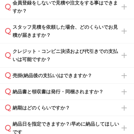
会員登録をしないで見積や注文をする事はできま
すか？
スタッフ見積を依頼した場合、どのくらいでお見
可能です。見積・注文フォームにて『ゲストの
積が届きますか？
まま進む』ボタンからお進みのうえ、ご依頼く
ださい。
クレジット・コンビニ決済および代引きでの支払
通常、翌営業日までにお送りしております。混
いは可能ですか？
雑状況によっては、お時間をいただくこともご
ざいます。予めご了承ください。土日祝日にご
売掛(納品後の支払い)はできますか？
依頼いただいた場合は、翌営業日以降のご連絡
銀行振込のみのご対応となります。
となります。
納品書と領収書は発行・同梱されますか？
基本的には先入金をお願いしておりますが、自
治体・行政機関・学校・病院・上場企業様 な
納期はどのくらいですか？
どの場合は、月末締め翌月末払いに対応可能で
納品書・領収書は ご依頼をいただいた場合の
す。
み発行しております。商品への同梱はしておら
納品日を指定できますか？/早めに納品してほしい
ず、通常はPDFデータをメール添付でお送りし
・印刷する場合(500個程度)
また、卒業・卒園記念品で対策委員会や個人様
です
ます。
ご入金、イメージ画像の校了から約2週間～2