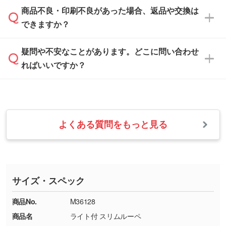
「
完全データ入稿
」をご参照ください。
しい
本体色がブラック、ネイビーなど濃色の場合は
商品不良・印刷不良があった場合、返品や交換は
営業日は平日の10:00～18:00で、土日祝日はお
解像度の低い画像や、手書きのイラスト、写真
白色か淡い色の印刷色をおすすめしておりま
できますか？
休みとなります。注文・見積・お問い合わせ
などを、印刷に適したベクターデータに変換し
す。
は、土日祝日でもお送りいただければ、出社後
ます。→
詳しく見る
本体色がナチュラルなど淡色の場合、印刷をく
疑問や不安なことがあります。どこに問い合わせ
速やかに対応いたします。
お手数をお掛けいたしますが、至急担当スタッ
っきりと目立たせたいときは濃い印刷色が、柔
ればいいですか？
フまでご連絡ください。商品の状況を確認し、
・フルカラーデータを1色に変換してほしい
らかい雰囲気にしたいときは淡い印刷色が映え
改めてご案内いたします。
シルク印刷、レーザー彫刻など印刷方法にあわ
ます。
せて、フルカラーのデータを1色になおしま
お問い合わせフォームをご利用ください。1営
【返品・交換の対象】
す。→
詳しく見る
業日以内に担当スタッフよりメールにてご連絡
また、お選びいただいた印刷色が本体色に合わ
・お届け時に商品が損傷・故障している場合
いたします。
ない場合や仕上がりに影響しそうな場合は、ス
よくある質問をもっと見る
・ご注文と異なる商品が届いた場合
・1色印刷でグラデーションや濃淡を表現した
お急ぎの場合はお電話でのご質問も受け付けて
タッフから別の色をご案内することもございま
・印刷不良があった場合
い
おります。下記電話番号までお問い合わせくだ
す。
※印刷不良は原則として“再印刷”でご対応させ
網点という技法で濃淡を表現することができま
さい。
ていただいております。
す。濃淡の差が分かるデータに調整いたしま
サイズ・スペック
※詳しくは「
商品の良品基準について
」をご覧
す。→
詳しく見る
TEL：0422-29-9911 営業時間10:00～
ください。
18:00(土日祝日除く)
商品No.
M36128
・コーポレートカラーを使って印刷したい／印
お問い合わせフォームはこちら
商品名
ライト付 スリムルーペ
【返品・交換ができない場合】
刷色にこだわりがある