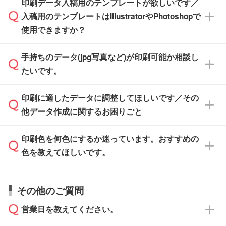
印刷データ入稿用のテンプレートが欲しいです／
ザインソフトがなくても安心です。
IllustratorやPhotoshop、CLIP STUDIOなどのデ
※沖縄・離島は追加日数がかかります。
入稿用のテンプレートはIllustratorやPhotoshopで
ザインソフトでこだわりのデザインを作成した
また、「
データ作成サービス
」もご利用いただ
使用できますか？
い方は、
完全データ入稿
がおすすめです。
けます。ご希望の文言・書体・印刷色をお知ら
「.ai」形式または「.psd」形式で保存し、お見
せいただければ、弊社にて無料でデザインデー
積・ご注文フォームにアップロードしてご入稿
手持ちのデータ(jpg写真など)が印刷可能か相談し
一部商品は入稿用テンプレートのご用意があり
タを1点作成いたします。
ください。
たいです。
ます。各商品ページの『印刷方法・テンプレー
ト』からダウンロードをお願いいたします。
ご入稿後は経験豊富なスタッフがデータに不備
印刷に適したデータに調整してほしいです／その
入稿用のテンプレートはPDF形式ですが、
印刷に適したデータ・解像度かどうか、担当ス
がないかチェックし、お客様と確認してから印
IllustratorやPhotoshopで開いてご利用いただけ
他データ作成に関するお困りごと
タッフが事前に確認いたします。
刷に進みますので、ご安心ください。
ます。詳しい手順は「
入稿テンプレートの使い
データはお見積・ご注文・
お問い合わせフォー
方
」をご確認ください。
印刷色を何色にするか迷っています。おすすめの
ム
へ添付いただくか、担当スタッフ宛にメール
データ作成でお困りの際には、担当スタッフが
でお送りください。
色を教えてほしいです。
サポートいたしますのでお気軽にご相談くださ
仕上がりに影響しそうな点もチェックいたしま
い。
すので、データのご相談だけでもお気軽にお問
お問い合わせフォーム
や、見積/注文フォーム
お見積・ご注文・
お問い合わせフォーム
からご
その他のご質問
い合わせください。
から添付してお送りください。
相談いただきますと、担当スタッフがお客様の
ご希望や商品の本体色を確認し、印刷色をご提
営業日を教えてください。
なお、印刷用データの作り方に関する詳細は、
・解像度の低いデータをトレース/調整してほ
案させていただきます。