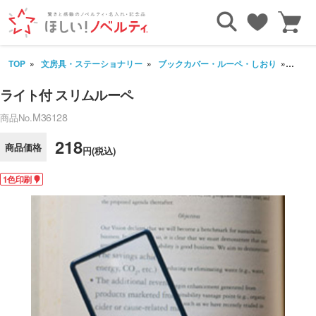
TOP
文房具・ステーショナリー
ブックカバー・ルーペ・しおり
ライト
ライト付 スリムルーペ
M36128
商品No.
218
商品価格
円(税込)
1色印刷