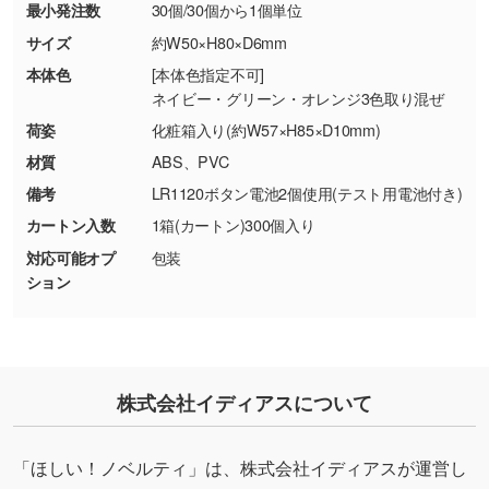
最小発注数
30個/30個から1個単位
・お客様の元で商品を加工された場合、または
DIC・PANTONEなどのカラーチップの指定や、
商品が破損した場合
現物支給による色指定も承っております。→
詳
サイズ
約W50×H80×D6mm
・商品到着後7日以上経過している場合
しく見る
本体色
[本体色指定不可]
・お客様のご都合による返品・交換依頼(商
ネイビー・グリーン・オレンジ3色取り混ぜ
品・色・数量などの注文間違い等)
・背景がある画像からキャラクター部分だけを
荷姿
化粧箱入り(約W57×H85×D10mm)
使いたいです
材質
ABS、PVC
シンプルな背景のデータや、使いたいキャラク
備考
LR1120ボタン電池2個使用(テスト用電池付き)
ター部分の輪郭がはっきりしているデータは切
カートン入数
1箱(カートン)300個入り
り抜き処理が可能です。→
詳しく見る
対応可能オプ
包装
ション
・持っているデータの背景が足りない／塗り足
しの作り方が分からない
印刷したいデータが印刷範囲よりも小さい場
合、シンプルな色・柄の背景であれば拡張が可
能です。→
詳しく見る
株式会社イディアスについて
・デザインにQRコードを入れたい／QRコード
「ほしい！ノベルティ」は、株式会社イディアスが運営し
を生成してほしい