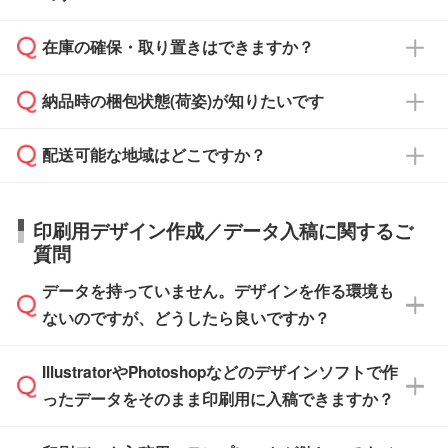
からご注文いただく場合でも、お支払い元が学
原本の郵送をご希望の場合は、担当スタッフま
週間半でご納品いたします。
校や幼稚園・保育園であれば、同様の条件でご
たは注文フォームの『ご注文に関する備考欄』
在庫の確保・取り置きはできますか？
ご希望の納期がある場合は、お問い合わせ・お
対応できる場合がございます。
よりお知らせください。
・商品のみ注文する場合(サンプル購入を含む)
見積もり・ご注文時にその旨をお知らせくださ
ご希望の際は担当スタッフまでお気軽にご相談
ご入金確認後、1～2営業日で出荷いたしま
納品時の梱包状態(荷姿)が知りたいです
い。
ご入金確認後に在庫を確保し、注文確定のご連
ください。
す。
在庫状況や印刷スケジュールを確認のうえ、対
絡を致します。ご入金いただくまで在庫の確保
応が可能かご案内いたします。
配送可能な地域はどこですか？
はできかねますので予めご了承ください。
商品によって異なります。各ページにある商品
納期は商品や数量、印刷方法、ご納品場所、在
また、お急ぎで印刷をご希望の場合は、最短5
詳細の荷姿欄をご確認ください。
庫の有無によって異なります。正確な日程はス
営業日で出荷可能な商品もご用意しておりま
【箱入り】 商品がひとつずつ箱に入っていま
日本全国へお届けが可能です。なお、海外への
タッフまでお問い合わせください。
印刷用デザイン作成／データ入稿に関するご
す。>>
対象商品はこちら
す。(白箱、化粧箱、ブリスターパックなど)
直接納品は行っておりませんので予めご了承く
質問
※最短出荷日は商品によって異なります。各商
【袋入り】 商品がひとつずつ袋に入っていま
ださい。
また、商品ページ内の「出荷までのスケジュー
品ページにてご確認ください
す。(透明袋、デザイン袋など)
データを持っていません。デザインを作る環境も
ル」に注文予定日をご入力いただくと、おおよ
【個包装なし】 個包装がされていない状態で
ないのですが、どうしたら良いですか？
その締切日や出荷目安をご確認いただけます。
納品します。
商品在庫や印刷ラインを確保するためにも、商
※化粧箱から白箱への入れ替えや、オリジナル
IllustratorやPhotoshopなどのデザインソフトで作
品が決まりましたらお早めのご発注をお願いい
無料の「
デザインシミュレーター
」を使えば、
箱の作成は原則承っておりません。
たします。
ったデータをそのまま印刷用に入稿できますか？
PCやスマホから簡単にデザインを作成できま
す。スタンプやテンプレートも豊富なので、デ
※土日祝日を除く営業日換算です。