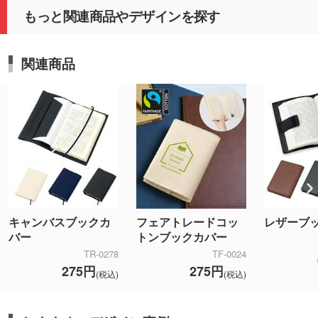
もっと関連商品やデザインを探す
関連商品
キャンバスブックカ
フェアトレードコッ
レザーブ
バー
トンブックカバー
TR-0278
TF-0024
275円
275円
(税込)
(税込)