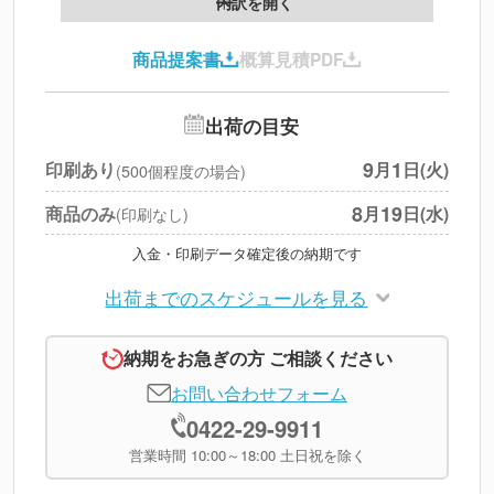
内訳を開く
印刷代
--
商品提案書
概算見積PDF
送料
--
※
北海道・沖縄・離島 別途
追加オプション
--
出荷の目安
円
税別合計
9
1
印刷あり
月
日(火)
(500個程度の場合)
※
上記小計は税別です
8
19
商品のみ
月
日(水)
(印刷なし)
入金・印刷データ確定後の納期です
出荷までのスケジュールを見る
納期をお急ぎの方 ご相談ください
お問い合わせフォーム
0422-29-9911
営業時間 10:00～18:00 土日祝を除く