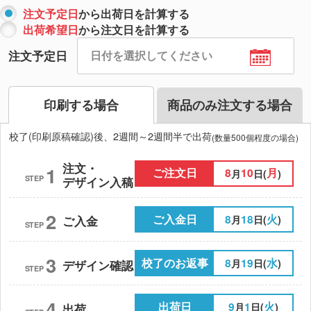
注文予定日
から出荷日を計算する
出荷希望日
から注文日を計算する
注文予定日
印刷する場合
商品のみ注文する場合
校了(印刷原稿確認)後、2週間～2週間半で出荷
(数量500個程度の場合)
注文・
1
ご注文日
8
10
月
月
日(
)
STEP
デザイン入稿
2
ご入金日
8
18
火
月
日(
)
ご入金
STEP
3
校了のお返事
8
19
水
月
日(
)
デザイン確認
STEP
4
出荷日
9
1
火
月
日(
)
出荷