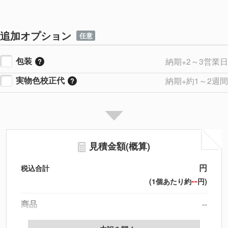
追加オプション
任意
包装
納期+2～3営業日
実物色校正代
納期+約1～2週間
見積金額(概算)
円
税込合計
--
(1個あたり約
円)
商品
--
製版代
--