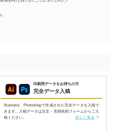
布/再生PET)､内/アルミニウム･ポリエチレン
入り
印刷用データをお持ちの方
完全データ入稿
Illustrator、Photoshopで作成された完全データを入稿で
きます。入稿データは注文・見積依頼フォームからご入
稿ください。
詳しく見る