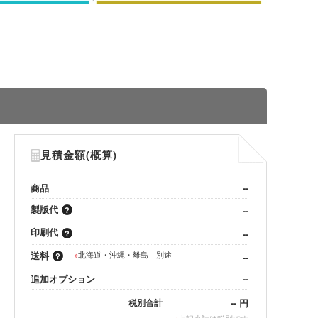
見積金額(概算)
商品
--
製版代
--
印刷代
--
送料
※
北海道・沖縄・離島 別途
--
追加オプション
--
--
円
税別合計
※
上記小計は税別です