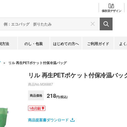
保存済
デザイン
刷方法
のし・包装
はじめての方へ
ご利用ガイド
よく
グ
リル 再生PETポケット付保冷温バッグ
リル 再生PETポケット付保冷温バッ
商品No.
M36887
218
商品価格
円(税込)
1色印刷
商品提案書ダウンロード