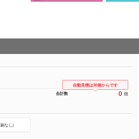
自動見積は30個からです
0
個
合計数
印刷なし)