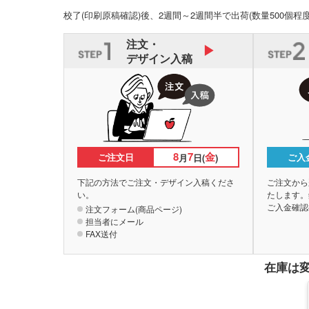
校了(印刷原稿確認)後、2週間～2週間半で出荷
(数量500個程
注文・
デザイン入稿
8
7
金
ご注文日
ご入
月
日(
)
下記の方法でご注文・デザイン入稿くださ
ご注文から
い。
たします。
ご入金確認
注文フォーム(商品ページ)
担当者にメール
FAX送付
在庫は