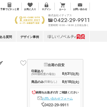
お気に入り
予算で
ピタッと君
ログイン
お問い合わせ
カート
株式会社イディアス
0422-29-9911
営業時間 10:00～18:00 土日祝を除く
ある質問
デザイン事例
グ
出荷の目安
印刷あり
8
31
月
日(月)
(500個程度の場合)
8
18
商品のみ
(印刷なし)
月
日(火)
納期をお急ぎの方 ご相談ください
お問い合わせフォーム
0422-29-9911