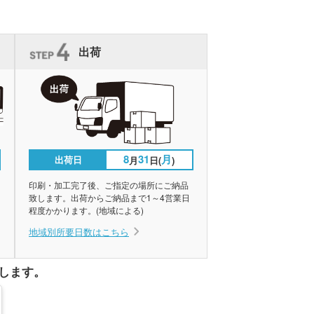
出荷
8
31
月
出荷日
月
日(
)
印刷・加工完了後、ご指定の場所にご納品
致します。出荷からご納品まで1～4営業日
程度かかります。(地域による)
地域別所要日数はこちら
します。