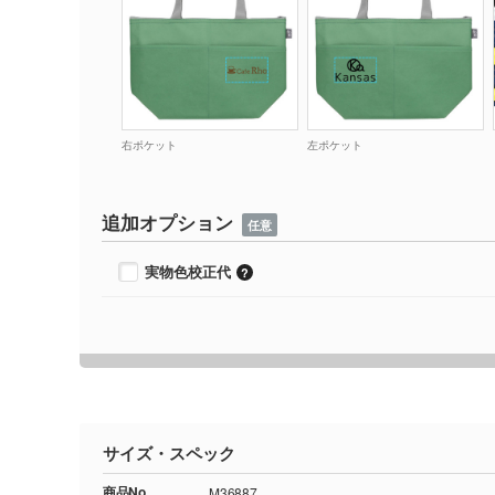
右ポケット
左ポケット
追加オプション
任意
実物色校正代
サイズ・スペック
商品No.
M36887