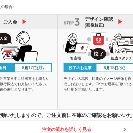
度の場合)
デザイン
確認
ご入金
(画像校正)
8
17
月
8
18
火
金日
校了のお返事
月
日(
)
月
日(
)
翌営業日中に請求書をお送りい
デザイン入稿後、印刷のイメージ画像を作
銀行振込でお支払いください。
成しお送りします。OKのお返事を頂いてか
後の進行となります。
ら印刷を開始いたします。
変動いたしますので、
ご注文前に在庫のご確認をお願いいた
注文の流れを詳しく見る