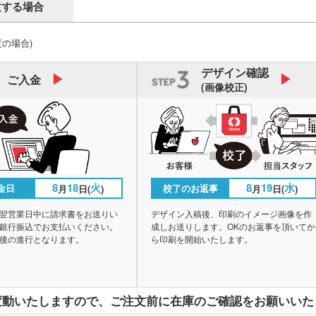
文する場合
度の場合)
デザイン
確認
ご入金
(画像校正)
8
18
火
8
19
水
金日
校了のお返事
月
日(
)
月
日(
)
翌営業日中に請求書をお送りい
デザイン入稿後、印刷のイメージ画像を作
銀行振込でお支払いください。
成しお送りします。OKのお返事を頂いてか
後の進行となります。
ら印刷を開始いたします。
変動いたしますので、
ご注文前に在庫のご確認をお願いいた