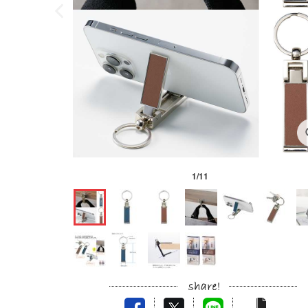
1
/
11