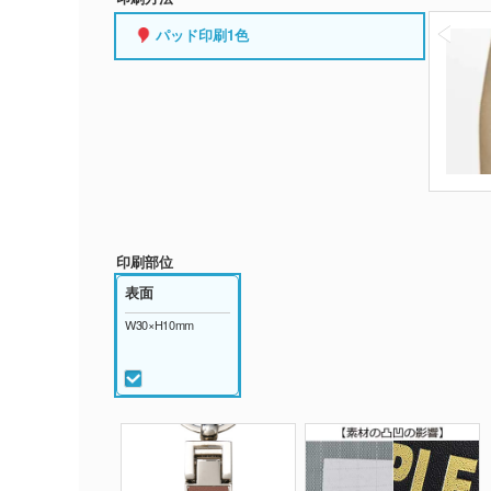
パッド印刷1色
印刷部位
表面
W30×H10mm