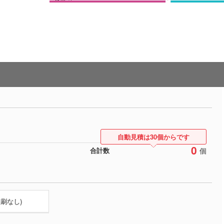
自動見積は30個からです
0
個
合計数
印刷なし)