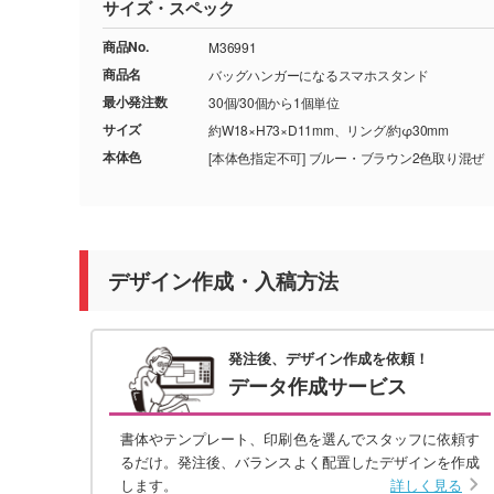
サイズ・スペック
商品No.
M36991
商品名
バッグハンガーになるスマホスタンド
最小発注数
30個/30個から1個単位
サイズ
約W18×H73×D11mm、リング/約φ30mm
本体色
[本体色指定不可] ブルー・ブラウン2色取り混ぜ
デザイン作成・入稿方法
発注後、デザイン作成を依頼！
データ作成サービス
書体やテンプレート、印刷色を選んでスタッフに依頼す
るだけ。発注後、バランスよく配置したデザインを作成
します。
詳しく見る