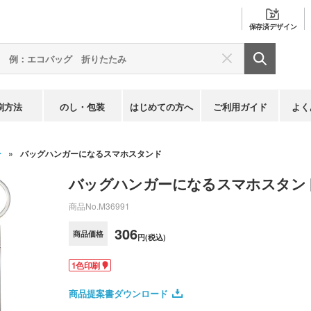
保存済
デザイン
刷方法
のし・包装
はじめての方へ
ご利用ガイド
よく
ー
バッグハンガーになるスマホスタンド
バッグハンガーになるスマホスタン
商品No.
M36991
306
商品価格
円(税込)
1色印刷
商品提案書ダウンロード