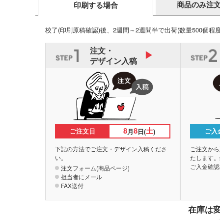
商品のみ注
印刷する場合
校了(印刷原稿確認)後、2週間～2週間半で出荷
(数量500個程
注文・
デザイン入稿
8
8
土
ご注文日
ご入
月
日(
)
下記の方法でご注文・デザイン入稿くださ
ご注文から
い。
たします。
ご入金確認
注文フォーム(商品ページ)
担当者にメール
FAX送付
在庫は