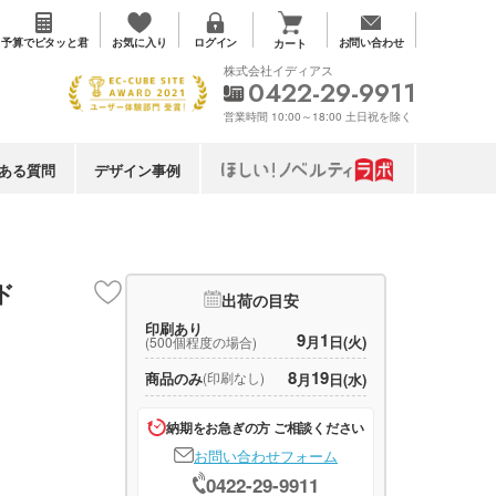
お気に入り
予算で
ピタッと君
ログイン
お問い合わせ
カート
株式会社イディアス
0422-29-9911
営業時間 10:00～18:00 土日祝を除く
ある質問
デザイン事例
ド
出荷の目安
印刷あり
9
1
月
日(火)
(500個程度の場合)
8
19
商品のみ
(印刷なし)
月
日(水)
納期をお急ぎの方 ご相談ください
お問い合わせフォーム
0422-29-9911