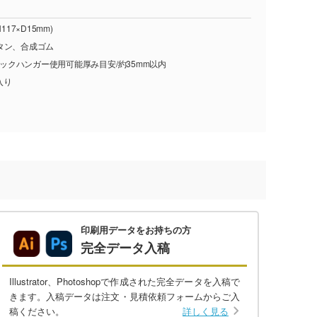
17×D15mm)
タン、合成ゴム
、バックハンガー使用可能厚み目安/約35mm以内
入り
印刷用データをお持ちの方
完全データ入稿
Illustrator、Photoshopで作成された完全データを入稿で
きます。入稿データは注文・見積依頼フォームからご入
稿ください。
詳しく見る