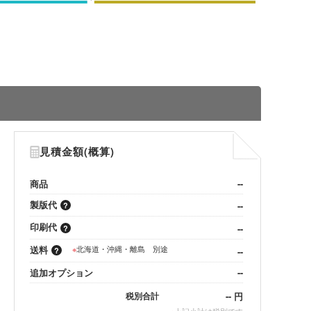
見積金額(概算)
商品
--
製版代
--
印刷代
--
送料
※
北海道・沖縄・離島 別途
--
追加オプション
--
--
円
税別合計
※
上記小計は税別です