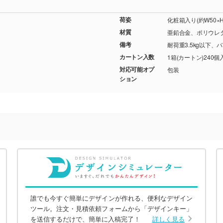
荷姿
化粧箱入り(約W50×H1
材質
亜鉛合金、ポリウレ
備考
耐荷重3.5kg以下
カートン入数
1箱(カートン)240個
対応可能オプ
包装
ション
誰でも今すぐ簡単にデザインが作れる、便利なデザイン
ツール。注文・見積依頼フォームから「デザインキー」
を送信するだけで、簡単に入稿完了！
詳しく見る