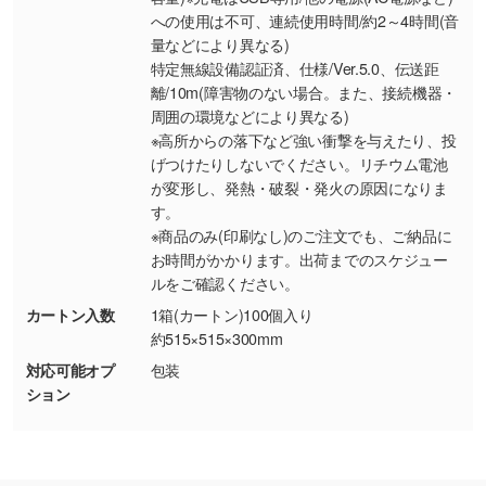
・持っているデータの背景が足りない／塗り足
への使用は不可、連続使用時間/約2～4時間(音
しの作り方が分からない
量などにより異なる)
特定無線設備認証済、仕様/Ver.5.0、伝送距
印刷したいデータが印刷範囲よりも小さい場
離/10m(障害物のない場合。また、接続機器・
合、シンプルな色・柄の背景であれば拡張が可
周囲の環境などにより異なる)
能です。→
詳しく見る
※高所からの落下など強い衝撃を与えたり、投
げつけたりしないでください。リチウム電池
・デザインにQRコードを入れたい／QRコード
が変形し、発熱・破裂・発火の原因になりま
を生成してほしい
す。
URLをご指定いただければ、QRコードを生成
※商品のみ(印刷なし)のご注文でも、ご納品に
いたします。配置のご相談にも応じています。
お時間がかかります。出荷までのスケジュー
ルをご確認ください。
→
詳しく見る
カートン入数
1箱(カートン)100個入り
約515×515×300mm
対応可能オプ
包装
ション