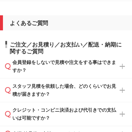
よくあるご質問
ご注文／お見積り／お支払い／配送・納期に
関するご質問
会員登録をしないで見積や注文をする事はできま
すか？
スタッフ見積を依頼した場合、どのくらいでお見
可能です。見積・注文フォームにて『ゲストの
積が届きますか？
まま進む』ボタンからお進みのうえ、ご依頼く
ださい。
クレジット・コンビニ決済および代引きでの支払
通常、翌営業日までにお送りしております。混
いは可能ですか？
雑状況によっては、お時間をいただくこともご
ざいます。予めご了承ください。土日祝日にご