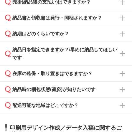
売掛(納品後の支払い)はできますか？
依頼いただいた場合は、翌営業日以降のご連絡
銀行振込のみのご対応となります。
となります。
納品書と領収書は発行・同梱されますか？
基本的には先入金をお願いしておりますが、自
治体・行政機関・学校・病院・上場企業様 な
納期はどのくらいですか？
どの場合は、月末締め翌月末払いに対応可能で
納品書・領収書は ご依頼をいただいた場合の
す。
み発行しております。商品への同梱はしておら
納品日を指定できますか？/早めに納品してほしい
ず、通常はPDFデータをメール添付でお送りし
・印刷する場合(500個程度)
また、卒業・卒園記念品で対策委員会や個人様
です
ます。
ご入金、イメージ画像の校了から約2週間～2
からご注文いただく場合でも、お支払い元が学
原本の郵送をご希望の場合は、担当スタッフま
週間半でご納品いたします。
校や幼稚園・保育園であれば、同様の条件でご
たは注文フォームの『ご注文に関する備考欄』
在庫の確保・取り置きはできますか？
ご希望の納期がある場合は、お問い合わせ・お
対応できる場合がございます。
よりお知らせください。
・商品のみ注文する場合(サンプル購入を含む)
見積もり・ご注文時にその旨をお知らせくださ
ご希望の際は担当スタッフまでお気軽にご相談
ご入金確認後、1～2営業日で出荷いたしま
納品時の梱包状態(荷姿)が知りたいです
い。
ご入金確認後に在庫を確保し、注文確定のご連
ください。
す。
在庫状況や印刷スケジュールを確認のうえ、対
絡を致します。ご入金いただくまで在庫の確保
応が可能かご案内いたします。
配送可能な地域はどこですか？
はできかねますので予めご了承ください。
商品によって異なります。各ページにある商品
納期は商品や数量、印刷方法、ご納品場所、在
また、お急ぎで印刷をご希望の場合は、最短5
詳細の荷姿欄をご確認ください。
庫の有無によって異なります。正確な日程はス
営業日で出荷可能な商品もご用意しておりま
【箱入り】 商品がひとつずつ箱に入っていま
日本全国へお届けが可能です。なお、海外への
タッフまでお問い合わせください。
印刷用デザイン作成／データ入稿に関するご
す。>>
対象商品はこちら
す。(白箱、化粧箱、ブリスターパックなど)
直接納品は行っておりませんので予めご了承く