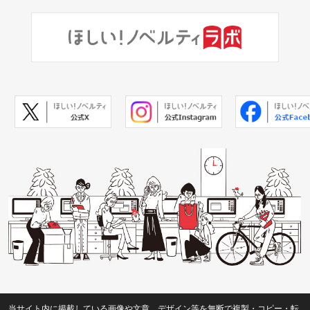
当サイト内に掲載している画像や文章、デザイン等を無断で複製・コピー・転