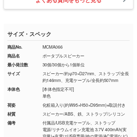
よくある質問をもっと見る
・ご注文と異なる商品が届いた場合
・1色印刷でグラデーションや濃淡を表現した
お急ぎの場合はお電話でのご質問も受け付けて
タッフから別の色をご案内することもございま
・印刷不良があった場合
い
おります。下記電話番号までお問い合わせくだ
す。
※印刷不良は原則として“再印刷”でご対応させ
網点という技法で濃淡を表現することができま
さい。
ていただいております。
す。濃淡の差が分かるデータに調整いたしま
サイズ・スペック
※詳しくは「
商品の良品基準について
」をご覧
す。→
詳しく見る
TEL：0422-29-9911 営業時間10:00～
ください。
18:00(土日祝日除く)
商品No.
MCMA066
・コーポレートカラーを使って印刷したい／印
お問い合わせフォームはこちら
商品名
ポータブルスピーカー
【返品・交換ができない場合】
刷色にこだわりがある
最小発注数
30個/30個から1個単位
・お客様の元で商品を加工された場合、または
DIC・PANTONEなどのカラーチップの指定や、
商品が破損した場合
現物支給による色指定も承っております。→
詳
サイズ
スピーカー/約φ70×D27mm、ストラップ/全長
・商品到着後7日以上経過している場合
しく見る
約146mm、充電ケーブル/全長約507mm
・お客様のご都合による返品・交換依頼(商
本体色
[本体色指定不可]
品・色・数量などの注文間違い等)
・背景がある画像からキャラクター部分だけを
単色
使いたいです
荷姿
化粧箱入り(約W95×H50×D95mm)※取説付き
シンプルな背景のデータや、使いたいキャラク
材質
スピーカー/ABS、鉄、ストラップ/シリコン
ター部分の輪郭がはっきりしているデータは切
備考
付属品/USB充電ケーブル、ストラップ
り抜き処理が可能です。→
詳しく見る
電源/リチウムイオン充電池 3.7V 400mAh(実
容量)※充電はUSB専用/他の電源(AC電源など)