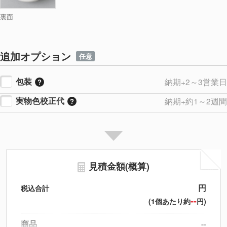
裏面
追加オプション
任意
包装
納期+2～3営業日
実物色校正代
納期+約1～2週間
見積金額(概算)
円
税込合計
--
(1個あたり約
円)
商品
--