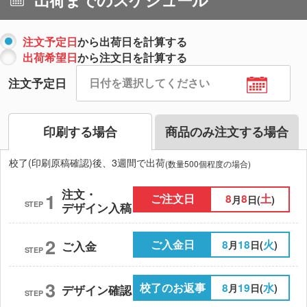
注文予定日
から出荷日を計算する
出荷希望日
から注文日を計算する
注文予定日
印刷する場合
商品のみ注文する場合
校了(印刷原稿確認)後、3週間で出荷
(数量500個程度の場合)
注文・
1
ご注文日
8
8
土
月
日(
)
STEP
デザイン入稿
2
ご入金日
8
18
火
月
日(
)
ご入金
STEP
3
校了のお返事
8
19
水
月
日(
)
デザイン確認
STEP