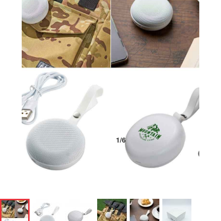
1
/
6