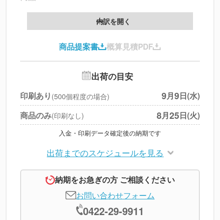
製版代
--
内訳を開く
印刷代
--
商品提案書
概算見積PDF
送料
--
※
北海道・沖縄・離島 別途
追加オプション
--
出荷の目安
円
税別合計
9
9
印刷あり
月
日(水)
(500個程度の場合)
※
上記小計は税別です
8
25
商品のみ
月
日(火)
(印刷なし)
入金・印刷データ確定後の納期です
出荷までのスケジュールを見る
納期をお急ぎの方 ご相談ください
お問い合わせフォーム
0422-29-9911