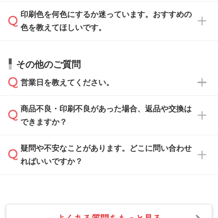
データはお見積・ご注文・
お問い合わせフォー
方
」をご確認ください。
印刷色を何色にするか迷っています。おすすめの
ム
へ添付いただくか、担当スタッフ宛にメール
データ作成でお困りの際には、担当スタッフが
でお送りください。
色を教えてほしいです。
サポートいたしますのでお気軽にご相談くださ
仕上がりに影響しそうな点もチェックいたしま
い。
すので、データのご相談だけでもお気軽にお問
お問い合わせフォーム
や、見積/注文フォーム
お見積・ご注文・
お問い合わせフォーム
からご
その他のご質問
い合わせください。
から添付してお送りください。
相談いただきますと、担当スタッフがお客様の
ご希望や商品の本体色を確認し、印刷色をご提
営業日を教えてください。
なお、印刷用データの作り方に関する詳細は、
・解像度の低いデータをトレース/調整してほ
案させていただきます。
「
完全データ入稿
」をご参照ください。
しい
本体色がブラック、ネイビーなど濃色の場合は
商品不良・印刷不良があった場合、返品や交換は
営業日は平日の10:00～18:00で、土日祝日はお
解像度の低い画像や、手書きのイラスト、写真
白色か淡い色の印刷色をおすすめしておりま
できますか？
休みとなります。注文・見積・お問い合わせ
などを、印刷に適したベクターデータに変換し
す。
は、土日祝日でもお送りいただければ、出社後
ます。→
詳しく見る
本体色がナチュラルなど淡色の場合、印刷をく
疑問や不安なことがあります。どこに問い合わせ
速やかに対応いたします。
お手数をお掛けいたしますが、至急担当スタッ
っきりと目立たせたいときは濃い印刷色が、柔
ればいいですか？
フまでご連絡ください。商品の状況を確認し、
・フルカラーデータを1色に変換してほしい
らかい雰囲気にしたいときは淡い印刷色が映え
改めてご案内いたします。
シルク印刷、レーザー彫刻など印刷方法にあわ
ます。
せて、フルカラーのデータを1色になおしま
お問い合わせフォームをご利用ください。1営
【返品・交換の対象】
す。→
詳しく見る
業日以内に担当スタッフよりメールにてご連絡
また、お選びいただいた印刷色が本体色に合わ
・お届け時に商品が損傷・故障している場合
いたします。
ない場合や仕上がりに影響しそうな場合は、ス