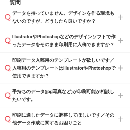
質問
※最短出荷日は商品によって異なります。各商
【袋入り】 商品がひとつずつ袋に入っていま
ださい。
また、商品ページ内の「出荷までのスケジュー
品ページにてご確認ください
す。(透明袋、デザイン袋など)
データを持っていません。デザインを作る環境も
ル」に注文予定日をご入力いただくと、おおよ
【個包装なし】 個包装がされていない状態で
ないのですが、どうしたら良いですか？
その締切日や出荷目安をご確認いただけます。
納品します。
商品在庫や印刷ラインを確保するためにも、商
※化粧箱から白箱への入れ替えや、オリジナル
IllustratorやPhotoshopなどのデザインソフトで作
品が決まりましたらお早めのご発注をお願いい
無料の「
デザインシミュレーター
」を使えば、
箱の作成は原則承っておりません。
たします。
ったデータをそのまま印刷用に入稿できますか？
PCやスマホから簡単にデザインを作成できま
す。スタンプやテンプレートも豊富なので、デ
※土日祝日を除く営業日換算です。
印刷データ入稿用のテンプレートが欲しいです／
ザインソフトがなくても安心です。
IllustratorやPhotoshop、CLIP STUDIOなどのデ
※沖縄・離島は追加日数がかかります。
入稿用のテンプレートはIllustratorやPhotoshopで
ザインソフトでこだわりのデザインを作成した
また、「
データ作成サービス
」もご利用いただ
使用できますか？
い方は、
完全データ入稿
がおすすめです。
けます。ご希望の文言・書体・印刷色をお知ら
「.ai」形式または「.psd」形式で保存し、お見
せいただければ、弊社にて無料でデザインデー
積・ご注文フォームにアップロードしてご入稿
手持ちのデータ(jpg写真など)が印刷可能か相談し
一部商品は入稿用テンプレートのご用意があり
タを1点作成いたします。
ください。
たいです。
ます。各商品ページの『印刷方法・テンプレー
ト』からダウンロードをお願いいたします。
ご入稿後は経験豊富なスタッフがデータに不備
印刷に適したデータに調整してほしいです／その
入稿用のテンプレートはPDF形式ですが、
印刷に適したデータ・解像度かどうか、担当ス
がないかチェックし、お客様と確認してから印
IllustratorやPhotoshopで開いてご利用いただけ
他データ作成に関するお困りごと
タッフが事前に確認いたします。
刷に進みますので、ご安心ください。
ます。詳しい手順は「
入稿テンプレートの使い