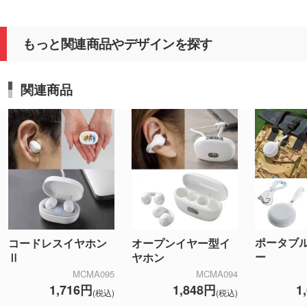
もっと関連商品やデザインを探す
関連商品
ポータブ
コードレスイヤホン
オープンイヤー型イ
ー
Ⅱ
ヤホン
MCMA095
MCMA094
1
1,716円
1,848円
(税込)
(税込)