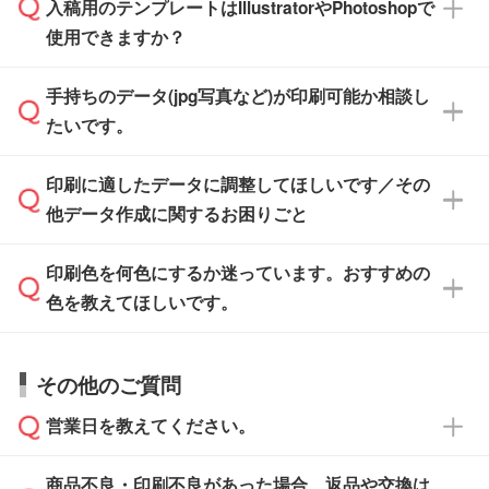
入稿用のテンプレートはIllustratorやPhotoshopで
ザインソフトでこだわりのデザインを作成した
また、「
データ作成サービス
」もご利用いただ
使用できますか？
い方は、
完全データ入稿
がおすすめです。
けます。ご希望の文言・書体・印刷色をお知ら
「.ai」形式または「.psd」形式で保存し、お見
せいただければ、弊社にて無料でデザインデー
積・ご注文フォームにアップロードしてご入稿
手持ちのデータ(jpg写真など)が印刷可能か相談し
一部商品は入稿用テンプレートのご用意があり
タを1点作成いたします。
ください。
たいです。
ます。各商品ページの『印刷方法・テンプレー
ト』からダウンロードをお願いいたします。
ご入稿後は経験豊富なスタッフがデータに不備
印刷に適したデータに調整してほしいです／その
入稿用のテンプレートはPDF形式ですが、
印刷に適したデータ・解像度かどうか、担当ス
がないかチェックし、お客様と確認してから印
IllustratorやPhotoshopで開いてご利用いただけ
他データ作成に関するお困りごと
タッフが事前に確認いたします。
刷に進みますので、ご安心ください。
ます。詳しい手順は「
入稿テンプレートの使い
データはお見積・ご注文・
お問い合わせフォー
方
」をご確認ください。
印刷色を何色にするか迷っています。おすすめの
ム
へ添付いただくか、担当スタッフ宛にメール
データ作成でお困りの際には、担当スタッフが
でお送りください。
色を教えてほしいです。
サポートいたしますのでお気軽にご相談くださ
仕上がりに影響しそうな点もチェックいたしま
い。
すので、データのご相談だけでもお気軽にお問
お問い合わせフォーム
や、見積/注文フォーム
お見積・ご注文・
お問い合わせフォーム
からご
その他のご質問
い合わせください。
から添付してお送りください。
相談いただきますと、担当スタッフがお客様の
ご希望や商品の本体色を確認し、印刷色をご提
営業日を教えてください。
なお、印刷用データの作り方に関する詳細は、
・解像度の低いデータをトレース/調整してほ
案させていただきます。
「
完全データ入稿
」をご参照ください。
しい
本体色がブラック、ネイビーなど濃色の場合は
商品不良・印刷不良があった場合、返品や交換は