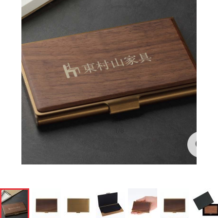
1
/
8