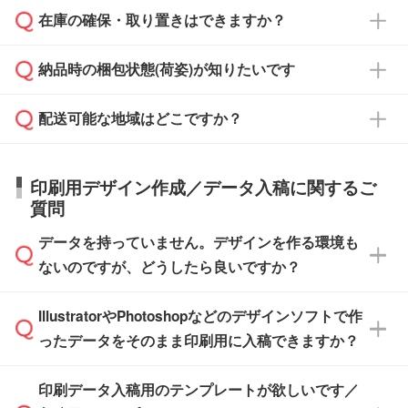
校や幼稚園・保育園であれば、同様の条件でご
たは注文フォームの『ご注文に関する備考欄』
在庫の確保・取り置きはできますか？
ご希望の納期がある場合は、お問い合わせ・お
対応できる場合がございます。
よりお知らせください。
・商品のみ注文する場合(サンプル購入を含む)
見積もり・ご注文時にその旨をお知らせくださ
ご希望の際は担当スタッフまでお気軽にご相談
ご入金確認後、1～2営業日で出荷いたしま
納品時の梱包状態(荷姿)が知りたいです
い。
ご入金確認後に在庫を確保し、注文確定のご連
ください。
す。
在庫状況や印刷スケジュールを確認のうえ、対
絡を致します。ご入金いただくまで在庫の確保
応が可能かご案内いたします。
配送可能な地域はどこですか？
はできかねますので予めご了承ください。
商品によって異なります。各ページにある商品
納期は商品や数量、印刷方法、ご納品場所、在
また、お急ぎで印刷をご希望の場合は、最短5
詳細の荷姿欄をご確認ください。
庫の有無によって異なります。正確な日程はス
営業日で出荷可能な商品もご用意しておりま
【箱入り】 商品がひとつずつ箱に入っていま
日本全国へお届けが可能です。なお、海外への
タッフまでお問い合わせください。
印刷用デザイン作成／データ入稿に関するご
す。>>
対象商品はこちら
す。(白箱、化粧箱、ブリスターパックなど)
直接納品は行っておりませんので予めご了承く
質問
※最短出荷日は商品によって異なります。各商
【袋入り】 商品がひとつずつ袋に入っていま
ださい。
また、商品ページ内の「出荷までのスケジュー
品ページにてご確認ください
す。(透明袋、デザイン袋など)
データを持っていません。デザインを作る環境も
ル」に注文予定日をご入力いただくと、おおよ
【個包装なし】 個包装がされていない状態で
ないのですが、どうしたら良いですか？
その締切日や出荷目安をご確認いただけます。
納品します。
商品在庫や印刷ラインを確保するためにも、商
※化粧箱から白箱への入れ替えや、オリジナル
IllustratorやPhotoshopなどのデザインソフトで作
品が決まりましたらお早めのご発注をお願いい
無料の「
デザインシミュレーター
」を使えば、
箱の作成は原則承っておりません。
たします。
ったデータをそのまま印刷用に入稿できますか？
PCやスマホから簡単にデザインを作成できま
す。スタンプやテンプレートも豊富なので、デ
※土日祝日を除く営業日換算です。
印刷データ入稿用のテンプレートが欲しいです／
ザインソフトがなくても安心です。
IllustratorやPhotoshop、CLIP STUDIOなどのデ
※沖縄・離島は追加日数がかかります。