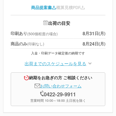
印刷代
--
商品提案書
概算見積PDF
送料
--
※
北海道・沖縄・離島 別途
追加オプション
--
出荷の目安
円
税別合計
8
31
印刷あり
月
日(月)
(500個程度の場合)
※
上記小計は税別です
8
24
商品のみ
月
日(月)
(印刷なし)
入金・印刷データ確定後の納期です
出荷までのスケジュールを見る
納期をお急ぎの方 ご相談ください
お問い合わせフォーム
0422-29-9911
営業時間 10:00～18:00 土日祝を除く