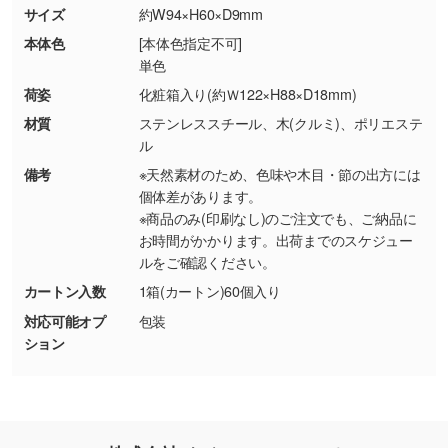
商品が破損した場合
現物支給による色指定も承っております。→
詳
サイズ
約W94×H60×D9mm
・商品到着後7日以上経過している場合
しく見る
本体色
[本体色指定不可]
・お客様のご都合による返品・交換依頼(商
単色
品・色・数量などの注文間違い等)
・背景がある画像からキャラクター部分だけを
荷姿
化粧箱入り(約Ｗ122×H88×D18mm)
使いたいです
材質
ステンレススチール、木(クルミ)、ポリエステ
シンプルな背景のデータや、使いたいキャラク
ル
ター部分の輪郭がはっきりしているデータは切
備考
※天然素材のため、色味や木目・節の出方には
り抜き処理が可能です。→
詳しく見る
個体差があります。
※商品のみ(印刷なし)のご注文でも、ご納品に
・持っているデータの背景が足りない／塗り足
お時間がかかります。出荷までのスケジュー
しの作り方が分からない
ルをご確認ください。
印刷したいデータが印刷範囲よりも小さい場
カートン入数
1箱(カートン)60個入り
合、シンプルな色・柄の背景であれば拡張が可
対応可能オプ
包装
能です。→
詳しく見る
ション
・デザインにQRコードを入れたい／QRコード
を生成してほしい
URLをご指定いただければ、QRコードを生成