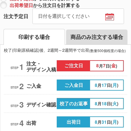
出荷希望日
から注文日を計算する
注文予定日
印刷する場合
商品のみ注文する場合
校了(印刷原稿確認)後、2週間～2週間半で出荷
(数量500個程度の場合)
注文・
1
ご注文日
8
7
金
月
日(
)
STEP
デザイン入稿
2
ご入金日
8
17
月
月
日(
)
ご入金
STEP
3
校了のお返事
8
18
火
月
日(
)
デザイン確認
STEP
4
出荷日
8
31
月
月
日(
)
出荷
STEP