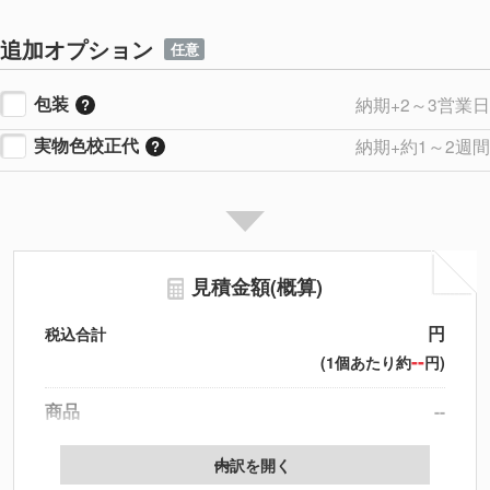
追加オプション
任意
包装
納期+2～3営業日
実物色校正代
納期+約1～2週間
見積金額(概算)
円
税込合計
--
(1個あたり約
円)
商品
--
製版代
--
内訳を開く