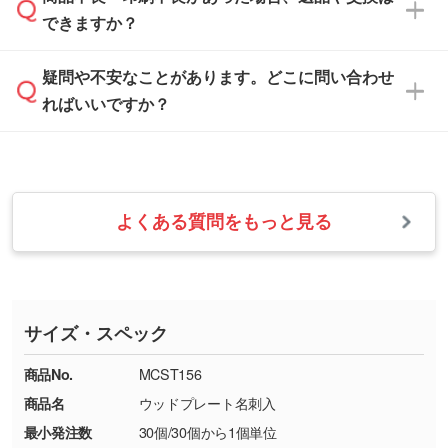
営業日は平日の10:00～18:00で、土日祝日はお
解像度の低い画像や、手書きのイラスト、写真
白色か淡い色の印刷色をおすすめしておりま
できますか？
休みとなります。注文・見積・お問い合わせ
などを、印刷に適したベクターデータに変換し
す。
は、土日祝日でもお送りいただければ、出社後
ます。→
詳しく見る
本体色がナチュラルなど淡色の場合、印刷をく
疑問や不安なことがあります。どこに問い合わせ
速やかに対応いたします。
お手数をお掛けいたしますが、至急担当スタッ
っきりと目立たせたいときは濃い印刷色が、柔
ればいいですか？
フまでご連絡ください。商品の状況を確認し、
・フルカラーデータを1色に変換してほしい
らかい雰囲気にしたいときは淡い印刷色が映え
改めてご案内いたします。
シルク印刷、レーザー彫刻など印刷方法にあわ
ます。
せて、フルカラーのデータを1色になおしま
お問い合わせフォームをご利用ください。1営
【返品・交換の対象】
す。→
詳しく見る
業日以内に担当スタッフよりメールにてご連絡
また、お選びいただいた印刷色が本体色に合わ
・お届け時に商品が損傷・故障している場合
いたします。
ない場合や仕上がりに影響しそうな場合は、ス
よくある質問をもっと見る
・ご注文と異なる商品が届いた場合
・1色印刷でグラデーションや濃淡を表現した
お急ぎの場合はお電話でのご質問も受け付けて
タッフから別の色をご案内することもございま
・印刷不良があった場合
い
おります。下記電話番号までお問い合わせくだ
す。
※印刷不良は原則として“再印刷”でご対応させ
網点という技法で濃淡を表現することができま
さい。
ていただいております。
す。濃淡の差が分かるデータに調整いたしま
サイズ・スペック
※詳しくは「
商品の良品基準について
」をご覧
す。→
詳しく見る
TEL：0422-29-9911 営業時間10:00～
ください。
18:00(土日祝日除く)
商品No.
MCST156
・コーポレートカラーを使って印刷したい／印
お問い合わせフォームはこちら
商品名
ウッドプレート名刺入
【返品・交換ができない場合】
刷色にこだわりがある
最小発注数
30個/30個から1個単位
・お客様の元で商品を加工された場合、または
DIC・PANTONEなどのカラーチップの指定や、