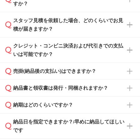
すか？
スタッフ見積を依頼した場合、どのくらいでお見
可能です。見積・注文フォームにて『ゲストの
積が届きますか？
まま進む』ボタンからお進みのうえ、ご依頼く
ださい。
クレジット・コンビニ決済および代引きでの支払
通常、翌営業日までにお送りしております。混
いは可能ですか？
雑状況によっては、お時間をいただくこともご
ざいます。予めご了承ください。土日祝日にご
売掛(納品後の支払い)はできますか？
依頼いただいた場合は、翌営業日以降のご連絡
銀行振込のみのご対応となります。
となります。
納品書と領収書は発行・同梱されますか？
基本的には先入金をお願いしておりますが、自
治体・行政機関・学校・病院・上場企業様 な
納期はどのくらいですか？
どの場合は、月末締め翌月末払いに対応可能で
納品書・領収書は ご依頼をいただいた場合の
す。
み発行しております。商品への同梱はしておら
納品日を指定できますか？/早めに納品してほしい
ず、通常はPDFデータをメール添付でお送りし
・印刷する場合(500個程度)
また、卒業・卒園記念品で対策委員会や個人様
です
ます。
ご入金、イメージ画像の校了から約2週間～2
からご注文いただく場合でも、お支払い元が学
原本の郵送をご希望の場合は、担当スタッフま
週間半でご納品いたします。