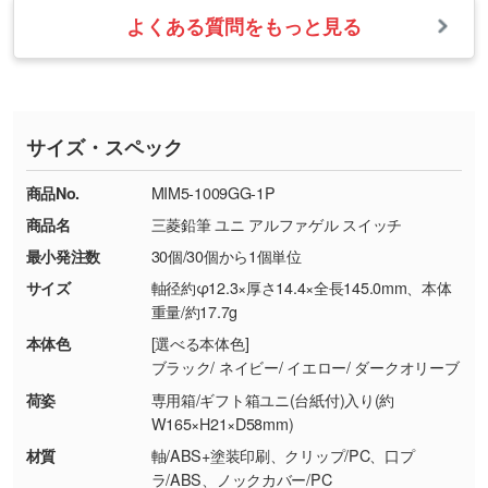
・お届け時に商品が損傷・故障している場合
いたします。
ない場合や仕上がりに影響しそうな場合は、ス
よくある質問をもっと見る
・ご注文と異なる商品が届いた場合
・1色印刷でグラデーションや濃淡を表現した
お急ぎの場合はお電話でのご質問も受け付けて
タッフから別の色をご案内することもございま
・印刷不良があった場合
い
おります。下記電話番号までお問い合わせくだ
す。
※印刷不良は原則として“再印刷”でご対応させ
網点という技法で濃淡を表現することができま
さい。
ていただいております。
す。濃淡の差が分かるデータに調整いたしま
サイズ・スペック
※詳しくは「
商品の良品基準について
」をご覧
す。→
詳しく見る
TEL：0422-29-9911 営業時間10:00～
ください。
18:00(土日祝日除く)
商品No.
MIM5-1009GG-1P
・コーポレートカラーを使って印刷したい／印
お問い合わせフォームはこちら
商品名
三菱鉛筆 ユニ アルファゲル スイッチ
【返品・交換ができない場合】
刷色にこだわりがある
最小発注数
30個/30個から1個単位
・お客様の元で商品を加工された場合、または
DIC・PANTONEなどのカラーチップの指定や、
商品が破損した場合
現物支給による色指定も承っております。→
詳
サイズ
軸径約φ12.3×厚さ14.4×全長145.0mm、本体
・商品到着後7日以上経過している場合
しく見る
重量/約17.7g
・お客様のご都合による返品・交換依頼(商
本体色
[選べる本体色]
品・色・数量などの注文間違い等)
・背景がある画像からキャラクター部分だけを
ブラック/ ネイビー/ イエロー/ ダークオリーブ
使いたいです
荷姿
専用箱/ギフト箱ユニ(台紙付)入り(約
シンプルな背景のデータや、使いたいキャラク
W165×H21×D58mm)
ター部分の輪郭がはっきりしているデータは切
材質
軸/ABS+塗装印刷、クリップ/PC、口プ
り抜き処理が可能です。→
詳しく見る
ラ/ABS、ノックカバー/PC