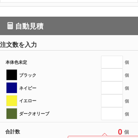
自動見積
注文数を入力
本体色未定
個
ブラック
個
ネイビー
個
イエロー
個
ダークオリーブ
個
0
合計数
個