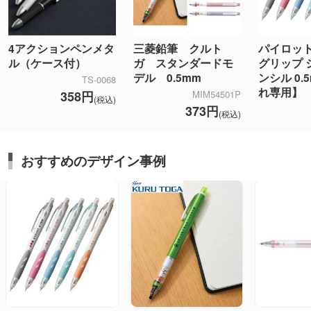
4アクションペンメタ
三菱鉛筆 クルト
パイロット
ル（ケース付）
ガ スタンダードモ
グリップ 
デル 0.5mm
ンシル 0.
TS-0068
れ専用】
358円
MIM54501P
(税込)
373円
(税込)
おすすめのデザイン事例