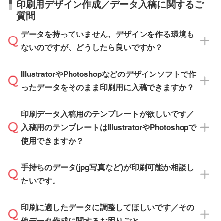
タッフまでお問い合わせください。
印刷用デザイン作成／データ入稿に関するご
す。>>
対象商品はこちら
す。(白箱、化粧箱、ブリスターパックなど)
直接納品は行っておりませんので予めご了承く
質問
※最短出荷日は商品によって異なります。各商
【袋入り】 商品がひとつずつ袋に入っていま
ださい。
また、商品ページ内の「出荷までのスケジュー
品ページにてご確認ください
す。(透明袋、デザイン袋など)
データを持っていません。デザインを作る環境も
ル」に注文予定日をご入力いただくと、おおよ
【個包装なし】 個包装がされていない状態で
ないのですが、どうしたら良いですか？
その締切日や出荷目安をご確認いただけます。
納品します。
商品在庫や印刷ラインを確保するためにも、商
※化粧箱から白箱への入れ替えや、オリジナル
IllustratorやPhotoshopなどのデザインソフトで作
品が決まりましたらお早めのご発注をお願いい
無料の「
デザインシミュレーター
」を使えば、
箱の作成は原則承っておりません。
たします。
ったデータをそのまま印刷用に入稿できますか？
PCやスマホから簡単にデザインを作成できま
す。スタンプやテンプレートも豊富なので、デ
※土日祝日を除く営業日換算です。
印刷データ入稿用のテンプレートが欲しいです／
ザインソフトがなくても安心です。
IllustratorやPhotoshop、CLIP STUDIOなどのデ
※沖縄・離島は追加日数がかかります。
入稿用のテンプレートはIllustratorやPhotoshopで
ザインソフトでこだわりのデザインを作成した
また、「
データ作成サービス
」もご利用いただ
使用できますか？
い方は、
完全データ入稿
がおすすめです。
けます。ご希望の文言・書体・印刷色をお知ら
「.ai」形式または「.psd」形式で保存し、お見
せいただければ、弊社にて無料でデザインデー
積・ご注文フォームにアップロードしてご入稿
手持ちのデータ(jpg写真など)が印刷可能か相談し
一部商品は入稿用テンプレートのご用意があり
タを1点作成いたします。
ください。
たいです。
ます。各商品ページの『印刷方法・テンプレー
ト』からダウンロードをお願いいたします。
ご入稿後は経験豊富なスタッフがデータに不備
印刷に適したデータに調整してほしいです／その
入稿用のテンプレートはPDF形式ですが、
印刷に適したデータ・解像度かどうか、担当ス
がないかチェックし、お客様と確認してから印
IllustratorやPhotoshopで開いてご利用いただけ
他データ作成に関するお困りごと