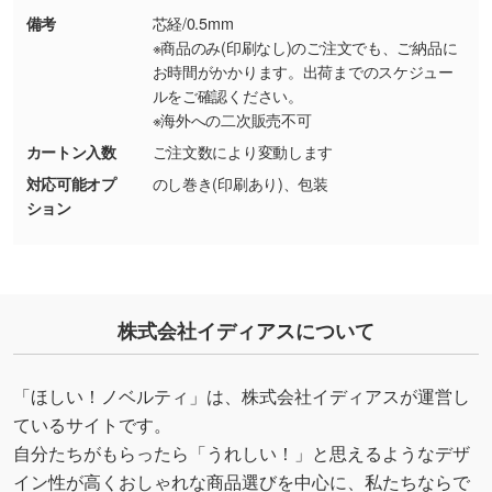
備考
芯経/0.5mm
・持っているデータの背景が足りない／塗り足
※商品のみ(印刷なし)のご注文でも、ご納品に
しの作り方が分からない
お時間がかかります。出荷までのスケジュー
ルをご確認ください。
印刷したいデータが印刷範囲よりも小さい場
※海外への二次販売不可
合、シンプルな色・柄の背景であれば拡張が可
能です。→
詳しく見る
カートン入数
ご注文数により変動します
対応可能オプ
のし巻き(印刷あり)、包装
・デザインにQRコードを入れたい／QRコード
ション
を生成してほしい
URLをご指定いただければ、QRコードを生成
いたします。配置のご相談にも応じています。
→
詳しく見る
株式会社イディアスについて
「ほしい！ノベルティ」は、株式会社イディアスが運営し
ているサイトです。
自分たちがもらったら「うれしい！」と思えるようなデザ
イン性が高くおしゃれな商品選びを中心に、私たちならで