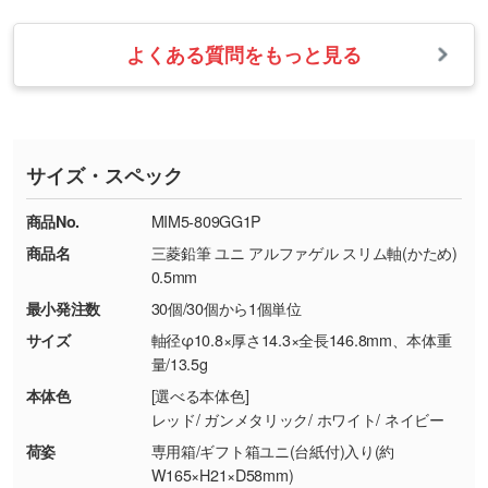
【返品・交換の対象】
す。→
詳しく見る
業日以内に担当スタッフよりメールにてご連絡
また、お選びいただいた印刷色が本体色に合わ
・お届け時に商品が損傷・故障している場合
いたします。
ない場合や仕上がりに影響しそうな場合は、ス
よくある質問をもっと見る
・ご注文と異なる商品が届いた場合
・1色印刷でグラデーションや濃淡を表現した
お急ぎの場合はお電話でのご質問も受け付けて
タッフから別の色をご案内することもございま
・印刷不良があった場合
い
おります。下記電話番号までお問い合わせくだ
す。
※印刷不良は原則として“再印刷”でご対応させ
網点という技法で濃淡を表現することができま
さい。
ていただいております。
す。濃淡の差が分かるデータに調整いたしま
サイズ・スペック
※詳しくは「
商品の良品基準について
」をご覧
す。→
詳しく見る
TEL：0422-29-9911 営業時間10:00～
ください。
18:00(土日祝日除く)
商品No.
MIM5-809GG1P
・コーポレートカラーを使って印刷したい／印
お問い合わせフォームはこちら
商品名
三菱鉛筆 ユニ アルファゲル スリム軸(かため)
【返品・交換ができない場合】
刷色にこだわりがある
0.5mm
・お客様の元で商品を加工された場合、または
DIC・PANTONEなどのカラーチップの指定や、
最小発注数
30個/30個から1個単位
商品が破損した場合
現物支給による色指定も承っております。→
詳
・商品到着後7日以上経過している場合
しく見る
サイズ
軸径φ10.8×厚さ14.3×全長146.8mm、本体重
量/13.5g
・お客様のご都合による返品・交換依頼(商
品・色・数量などの注文間違い等)
・背景がある画像からキャラクター部分だけを
本体色
[選べる本体色]
レッド/ ガンメタリック/ ホワイト/ ネイビー
使いたいです
シンプルな背景のデータや、使いたいキャラク
荷姿
専用箱/ギフト箱ユニ(台紙付)入り(約
ター部分の輪郭がはっきりしているデータは切
W165×H21×D58mm)