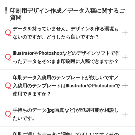
庫の有無によって異なります。正確な日程はス
営業日で出荷可能な商品もご用意しておりま
【箱入り】 商品がひとつずつ箱に入っていま
日本全国へお届けが可能です。なお、海外への
タッフまでお問い合わせください。
印刷用デザイン作成／データ入稿に関するご
す。>>
対象商品はこちら
す。(白箱、化粧箱、ブリスターパックなど)
直接納品は行っておりませんので予めご了承く
質問
※最短出荷日は商品によって異なります。各商
【袋入り】 商品がひとつずつ袋に入っていま
ださい。
また、商品ページ内の「出荷までのスケジュー
品ページにてご確認ください
す。(透明袋、デザイン袋など)
データを持っていません。デザインを作る環境も
ル」に注文予定日をご入力いただくと、おおよ
【個包装なし】 個包装がされていない状態で
ないのですが、どうしたら良いですか？
その締切日や出荷目安をご確認いただけます。
納品します。
商品在庫や印刷ラインを確保するためにも、商
※化粧箱から白箱への入れ替えや、オリジナル
IllustratorやPhotoshopなどのデザインソフトで作
品が決まりましたらお早めのご発注をお願いい
無料の「
デザインシミュレーター
」を使えば、
箱の作成は原則承っておりません。
たします。
ったデータをそのまま印刷用に入稿できますか？
PCやスマホから簡単にデザインを作成できま
す。スタンプやテンプレートも豊富なので、デ
※土日祝日を除く営業日換算です。
印刷データ入稿用のテンプレートが欲しいです／
ザインソフトがなくても安心です。
IllustratorやPhotoshop、CLIP STUDIOなどのデ
※沖縄・離島は追加日数がかかります。
入稿用のテンプレートはIllustratorやPhotoshopで
ザインソフトでこだわりのデザインを作成した
また、「
データ作成サービス
」もご利用いただ
使用できますか？
い方は、
完全データ入稿
がおすすめです。
けます。ご希望の文言・書体・印刷色をお知ら
「.ai」形式または「.psd」形式で保存し、お見
せいただければ、弊社にて無料でデザインデー
積・ご注文フォームにアップロードしてご入稿
手持ちのデータ(jpg写真など)が印刷可能か相談し
一部商品は入稿用テンプレートのご用意があり
タを1点作成いたします。
ください。
たいです。
ます。各商品ページの『印刷方法・テンプレー
ト』からダウンロードをお願いいたします。
ご入稿後は経験豊富なスタッフがデータに不備
印刷に適したデータに調整してほしいです／その
入稿用のテンプレートはPDF形式ですが、