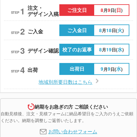
注文・
1
ご注文日
8
9
日
月
日(
)
STEP
デザイン入稿
2
ご入金日
8
18
火
月
日(
)
ご入金
STEP
3
校了のお返事
8
19
水
月
日(
)
デザイン確認
STEP
4
出荷日
9
9
水
月
日(
)
出荷
STEP
地域別所要日数はこちら
納期をお急ぎの方 ご相談ください
自動見積後、注文・見積フォームに納品希望日をご入力のうえご依頼
ください。納期を調整しご返答いたします。
お問い合わせフォーム