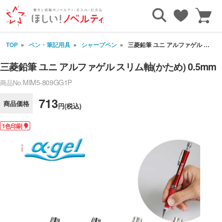
TOP
ペン・筆記用具
シャープペン
三菱鉛筆 ユニ アルファゲル スリム軸(かため) 0.5mm
三菱鉛筆 ユニ アルファゲル スリム軸(かため) 0.5mm
MIM5-809GG1P
商品No.
713
商品価格
円(税込)
1色印刷