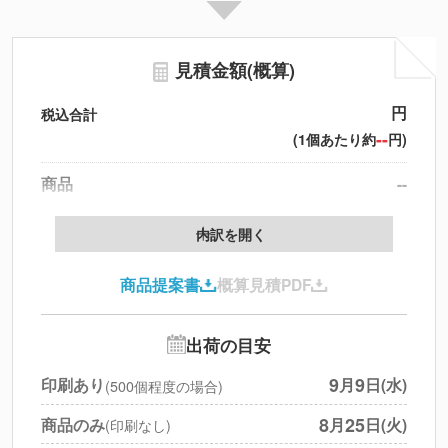
見積金額(概算)
円
税込合計
--
(1個あたり約
円)
商品
--
製版代
--
内訳を開く
印刷代
--
商品提案書
概算見積PDF
送料
--
※
北海道・沖縄・離島 別途
追加オプション
--
出荷の目安
円
税別合計
9
9
印刷あり
月
日(水)
(500個程度の場合)
※
上記小計は税別です
8
25
商品のみ
月
日(火)
(印刷なし)