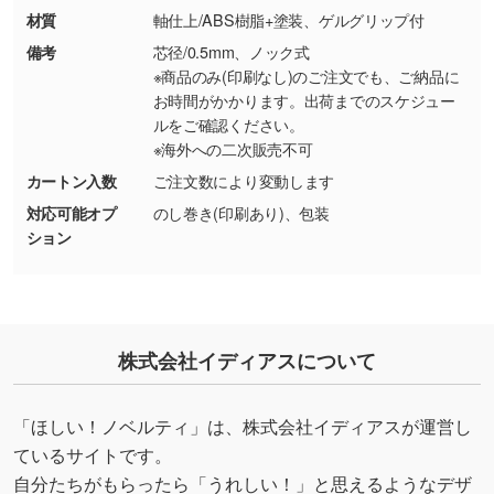
り抜き処理が可能です。→
詳しく見る
材質
軸仕上/ABS樹脂+塗装、ゲルグリップ付
備考
芯径/0.5mm、ノック式
・持っているデータの背景が足りない／塗り足
※商品のみ(印刷なし)のご注文でも、ご納品に
しの作り方が分からない
お時間がかかります。出荷までのスケジュー
ルをご確認ください。
印刷したいデータが印刷範囲よりも小さい場
※海外への二次販売不可
合、シンプルな色・柄の背景であれば拡張が可
能です。→
詳しく見る
カートン入数
ご注文数により変動します
対応可能オプ
のし巻き(印刷あり)、包装
・デザインにQRコードを入れたい／QRコード
ション
を生成してほしい
URLをご指定いただければ、QRコードを生成
いたします。配置のご相談にも応じています。
→
詳しく見る
株式会社イディアスについて
「ほしい！ノベルティ」は、株式会社イディアスが運営し
ているサイトです。
自分たちがもらったら「うれしい！」と思えるようなデザ