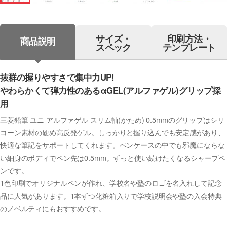
サイズ・
印刷方法・
商品説明
スペック
テンプレート
抜群の握りやすさで集中力UP!
やわらかくて弾力性のあるαGEL(アルファゲル)グリップ採
用
三菱鉛筆 ユニ アルファゲル スリム軸(かため) 0.5mmのグリップはシリ
コーン素材の硬め高反発ゲル。しっかりと握り込んでも安定感があり、
快適な筆記をサポートしてくれます。ペンケースの中でも邪魔にならな
い細身のボディでペン先は0.5mm。ずっと使い続けたくなるシャープペ
ンです。
1色印刷でオリジナルペンが作れ、学校名や塾のロゴを名入れして記念
品に人気があります。1本ずつ化粧箱入りで学校説明会や塾の入会特典
のノベルティにもおすすめです。