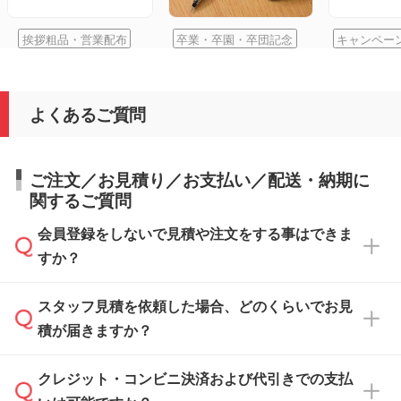
挨拶粗品・営業配布
卒業・卒園・卒団記念
キャンペー
よくあるご質問
ご注文／お見積り／お支払い／配送・納期に
関するご質問
会員登録をしないで見積や注文をする事はできま
すか？
スタッフ見積を依頼した場合、どのくらいでお見
可能です。見積・注文フォームにて『ゲストの
積が届きますか？
まま進む』ボタンからお進みのうえ、ご依頼く
ださい。
クレジット・コンビニ決済および代引きでの支払
通常、翌営業日までにお送りしております。混