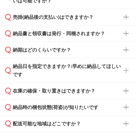
いは可能ですか？
雑状況によっては、お時間をいただくこともご
ざいます。予めご了承ください。土日祝日にご
売掛(納品後の支払い)はできますか？
依頼いただいた場合は、翌営業日以降のご連絡
銀行振込のみのご対応となります。
となります。
納品書と領収書は発行・同梱されますか？
基本的には先入金をお願いしておりますが、自
治体・行政機関・学校・病院・上場企業様 な
納期はどのくらいですか？
どの場合は、月末締め翌月末払いに対応可能で
納品書・領収書は ご依頼をいただいた場合の
す。
み発行しております。商品への同梱はしておら
納品日を指定できますか？/早めに納品してほしい
ず、通常はPDFデータをメール添付でお送りし
・印刷する場合(500個程度)
また、卒業・卒園記念品で対策委員会や個人様
です
ます。
ご入金、イメージ画像の校了から約2週間～2
からご注文いただく場合でも、お支払い元が学
原本の郵送をご希望の場合は、担当スタッフま
週間半でご納品いたします。
校や幼稚園・保育園であれば、同様の条件でご
たは注文フォームの『ご注文に関する備考欄』
在庫の確保・取り置きはできますか？
ご希望の納期がある場合は、お問い合わせ・お
対応できる場合がございます。
よりお知らせください。
・商品のみ注文する場合(サンプル購入を含む)
見積もり・ご注文時にその旨をお知らせくださ
ご希望の際は担当スタッフまでお気軽にご相談
ご入金確認後、1～2営業日で出荷いたしま
納品時の梱包状態(荷姿)が知りたいです
い。
ご入金確認後に在庫を確保し、注文確定のご連
ください。
す。
在庫状況や印刷スケジュールを確認のうえ、対
絡を致します。ご入金いただくまで在庫の確保
応が可能かご案内いたします。
配送可能な地域はどこですか？
はできかねますので予めご了承ください。
商品によって異なります。各ページにある商品
納期は商品や数量、印刷方法、ご納品場所、在
また、お急ぎで印刷をご希望の場合は、最短5
詳細の荷姿欄をご確認ください。