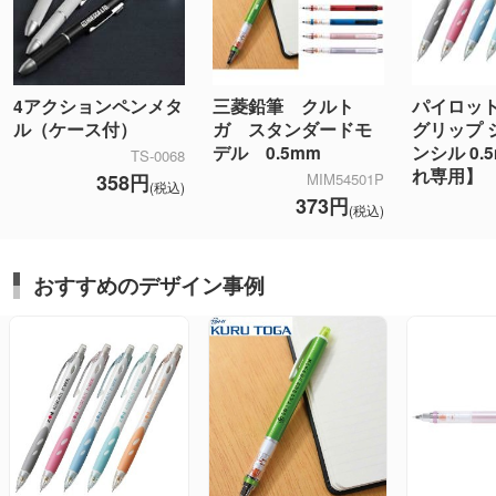
4アクションペンメタ
三菱鉛筆 クルト
パイロット
ル（ケース付）
ガ スタンダードモ
グリップ 
デル 0.5mm
ンシル 0.
TS-0068
れ専用】
358円
MIM54501P
(税込)
373円
(税込)
おすすめのデザイン事例