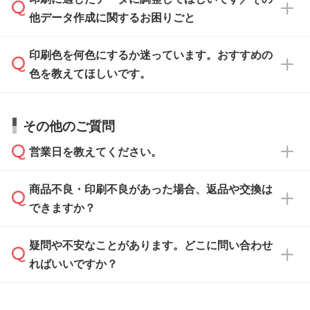
印刷に適したデータ・解像度かどうか、担当ス
がないかチェックし、お客様と確認してから印
IllustratorやPhotoshopで開いてご利用いただけ
他データ作成に関するお困りごと
タッフが事前に確認いたします。
刷に進みますので、ご安心ください。
ます。詳しい手順は「
入稿テンプレートの使い
データはお見積・ご注文・
お問い合わせフォー
方
」をご確認ください。
印刷色を何色にするか迷っています。おすすめの
ム
へ添付いただくか、担当スタッフ宛にメール
データ作成でお困りの際には、担当スタッフが
でお送りください。
色を教えてほしいです。
サポートいたしますのでお気軽にご相談くださ
仕上がりに影響しそうな点もチェックいたしま
い。
すので、データのご相談だけでもお気軽にお問
お問い合わせフォーム
や、見積/注文フォーム
お見積・ご注文・
お問い合わせフォーム
からご
その他のご質問
い合わせください。
から添付してお送りください。
相談いただきますと、担当スタッフがお客様の
ご希望や商品の本体色を確認し、印刷色をご提
営業日を教えてください。
なお、印刷用データの作り方に関する詳細は、
・解像度の低いデータをトレース/調整してほ
案させていただきます。
「
完全データ入稿
」をご参照ください。
しい
本体色がブラック、ネイビーなど濃色の場合は
商品不良・印刷不良があった場合、返品や交換は
営業日は平日の10:00～18:00で、土日祝日はお
解像度の低い画像や、手書きのイラスト、写真
白色か淡い色の印刷色をおすすめしておりま
できますか？
休みとなります。注文・見積・お問い合わせ
などを、印刷に適したベクターデータに変換し
す。
は、土日祝日でもお送りいただければ、出社後
ます。→
詳しく見る
本体色がナチュラルなど淡色の場合、印刷をく
疑問や不安なことがあります。どこに問い合わせ
速やかに対応いたします。
お手数をお掛けいたしますが、至急担当スタッ
っきりと目立たせたいときは濃い印刷色が、柔
ればいいですか？
フまでご連絡ください。商品の状況を確認し、
・フルカラーデータを1色に変換してほしい
らかい雰囲気にしたいときは淡い印刷色が映え
改めてご案内いたします。
シルク印刷、レーザー彫刻など印刷方法にあわ
ます。
せて、フルカラーのデータを1色になおしま
お問い合わせフォームをご利用ください。1営