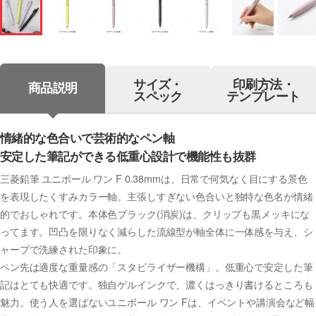
サイズ・
印刷方法・
商品説明
スペック
テンプレート
情緒的な色合いで芸術的なペン軸
安定した筆記ができる低重心設計で機能性も抜群
三菱鉛筆 ユニボール ワン F 0.38mmは、日常で何気なく目にする景色
を表現したくすみカラー軸。主張しすぎない色合いと独特な色名が情緒
的でおしゃれです。本体色ブラック(消炭)は、クリップも黒メッキにな
ってます。凹凸を限りなく減らした流線型が軸全体に一体感を与え、シ
ャープで洗練された印象に。
ペン先は適度な重量感の「スタビライザー機構」。低重心で安定した筆
記はとても快適です。独自ゲルインクで、濃くはっきり書けるところも
魅力。使う人を選ばないユニボール ワン Fは、イベントや講演会など幅