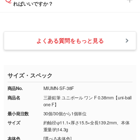
ればいいですか？
フまでご連絡ください。商品の状況を確認し、
・フルカラーデータを1色に変換してほしい
らかい雰囲気にしたいときは淡い印刷色が映え
改めてご案内いたします。
シルク印刷、レーザー彫刻など印刷方法にあわ
ます。
せて、フルカラーのデータを1色になおしま
お問い合わせフォームをご利用ください。1営
【返品・交換の対象】
す。→
詳しく見る
業日以内に担当スタッフよりメールにてご連絡
また、お選びいただいた印刷色が本体色に合わ
・お届け時に商品が損傷・故障している場合
いたします。
ない場合や仕上がりに影響しそうな場合は、ス
よくある質問をもっと見る
・ご注文と異なる商品が届いた場合
・1色印刷でグラデーションや濃淡を表現した
お急ぎの場合はお電話でのご質問も受け付けて
タッフから別の色をご案内することもございま
・印刷不良があった場合
い
おります。下記電話番号までお問い合わせくだ
す。
※印刷不良は原則として“再印刷”でご対応させ
網点という技法で濃淡を表現することができま
さい。
ていただいております。
す。濃淡の差が分かるデータに調整いたしま
サイズ・スペック
※詳しくは「
商品の良品基準について
」をご覧
す。→
詳しく見る
TEL：0422-29-9911 営業時間10:00～
ください。
18:00(土日祝日除く)
商品No.
MIUMN-SF-38F
・コーポレートカラーを使って印刷したい／印
お問い合わせフォームはこちら
商品名
三菱鉛筆 ユニボール ワン F 0.38mm【uni-ball
【返品・交換ができない場合】
刷色にこだわりがある
one F】
・お客様の元で商品を加工された場合、または
DIC・PANTONEなどのカラーチップの指定や、
最小発注数
30個/30個から1個単位
商品が破損した場合
現物支給による色指定も承っております。→
詳
・商品到着後7日以上経過している場合
しく見る
サイズ
約軸径φ11.1×厚さ15.5×全長139.2mm、本体
重量/約14.3g
・お客様のご都合による返品・交換依頼(商
品・色・数量などの注文間違い等)
・背景がある画像からキャラクター部分だけを
本体色
[選べる本体色]