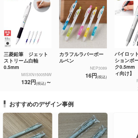
パイロッ
三菱鉛筆 ジェット
カラフルラバーボー
ションボ
ストリーム白軸
ルペン
ク0.5m
0.5mm
NEP3089
ィ向け】
16円
MISXN15005NW
(税込)
132円
～
(税込)
おすすめのデザイン事例