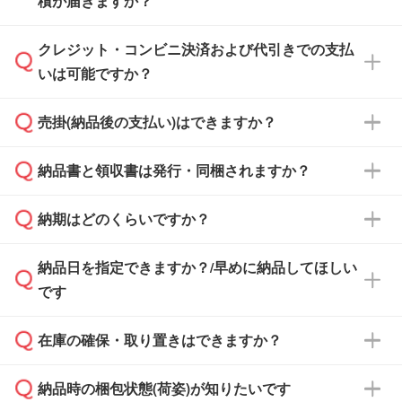
積が届きますか？
まま進む』ボタンからお進みのうえ、ご依頼く
ださい。
クレジット・コンビニ決済および代引きでの支払
通常、翌営業日までにお送りしております。混
いは可能ですか？
雑状況によっては、お時間をいただくこともご
ざいます。予めご了承ください。土日祝日にご
売掛(納品後の支払い)はできますか？
依頼いただいた場合は、翌営業日以降のご連絡
銀行振込のみのご対応となります。
となります。
納品書と領収書は発行・同梱されますか？
基本的には先入金をお願いしておりますが、自
治体・行政機関・学校・病院・上場企業様 な
納期はどのくらいですか？
どの場合は、月末締め翌月末払いに対応可能で
納品書・領収書は ご依頼をいただいた場合の
す。
み発行しております。商品への同梱はしておら
納品日を指定できますか？/早めに納品してほしい
ず、通常はPDFデータをメール添付でお送りし
・印刷する場合(500個程度)
また、卒業・卒園記念品で対策委員会や個人様
です
ます。
ご入金、イメージ画像の校了から約2週間～2
からご注文いただく場合でも、お支払い元が学
原本の郵送をご希望の場合は、担当スタッフま
週間半でご納品いたします。
校や幼稚園・保育園であれば、同様の条件でご
たは注文フォームの『ご注文に関する備考欄』
在庫の確保・取り置きはできますか？
ご希望の納期がある場合は、お問い合わせ・お
対応できる場合がございます。
よりお知らせください。
・商品のみ注文する場合(サンプル購入を含む)
見積もり・ご注文時にその旨をお知らせくださ
ご希望の際は担当スタッフまでお気軽にご相談
ご入金確認後、1～2営業日で出荷いたしま
納品時の梱包状態(荷姿)が知りたいです
い。
ご入金確認後に在庫を確保し、注文確定のご連
ください。