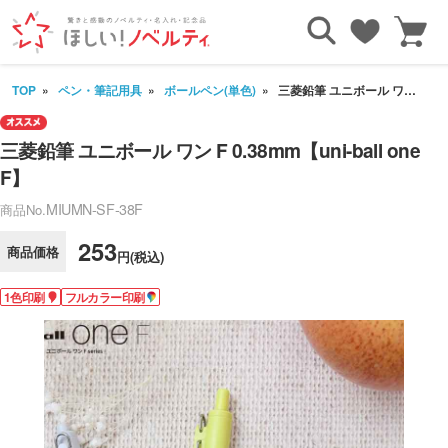
TOP
ペン・筆記用具
ボールペン(単色)
三菱鉛筆 ユニボール ワン F 0.38mm【uni-ball one F】
三菱鉛筆 ユニボール ワン F 0.38mm【uni-ball one
F】
MIUMN-SF-38F
商品No.
253
商品価格
円(税込)
1色印刷
フルカラー印刷