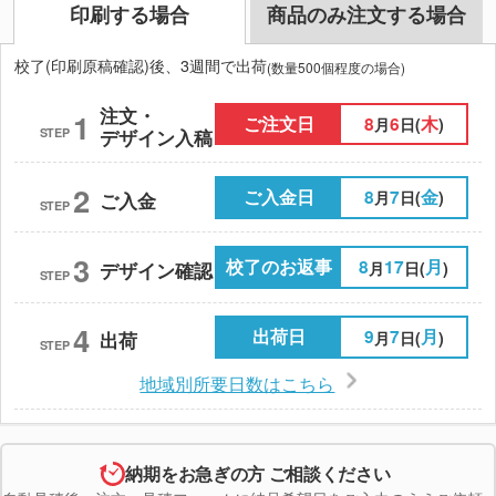
印刷する場合
商品のみ注文する場合
校了(印刷原稿確認)後、3週間で出荷
(数量500個程度の場合)
注文・
1
ご注文日
8
6
木
月
日(
)
STEP
デザイン入稿
2
ご入金日
8
7
金
月
日(
)
ご入金
STEP
3
校了のお返事
8
17
月
月
日(
)
デザイン確認
STEP
4
出荷日
9
7
月
月
日(
)
出荷
STEP
地域別所要日数はこちら
納期をお急ぎの方 ご相談ください