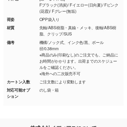
Fブラック(消炭)/ Fイエロー(日向夏)/ Fピンク
使いたいです
(花霞)/ Fグレー(無垢)
シンプルな背景のデータや、使いたいキャラク
ター部分の輪郭がはっきりしているデータは切
荷姿
OPP袋入り
り抜き処理が可能です。→
詳しく見る
材質
先軸/ABS樹脂・真鍮・メッキ、後軸/ABS樹
脂、クリップ/SUS
・持っているデータの背景が足りない／塗り足
備考
機構/ノック式、インク色/黒、ボール
しの作り方が分からない
径/0.38mm
※商品のみ(印刷なし)のご注文でも、ご納品に
印刷したいデータが印刷範囲よりも小さい場
お時間がかかります。出荷までのスケジュー
合、シンプルな色・柄の背景であれば拡張が可
ルをご確認ください。
能です。→
詳しく見る
※海外への二次販売不可
カートン入数
ご注文数により変動します
・デザインにQRコードを入れたい／QRコード
対応可能オプ
のし袋・箱
を生成してほしい
ション
URLをご指定いただければ、QRコードを生成
いたします。配置のご相談にも応じています。
→
詳しく見る