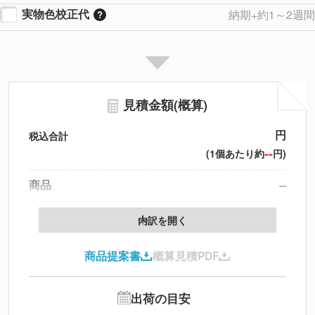
実物色校正代
納期+約1～2週間
見積金額(概算)
円
税込合計
--
(1個あたり約
円)
商品
--
製版代
--
内訳を開く
印刷代
--
商品提案書
概算見積PDF
送料
--
※
北海道・沖縄・離島 別途
追加オプション
--
出荷の目安