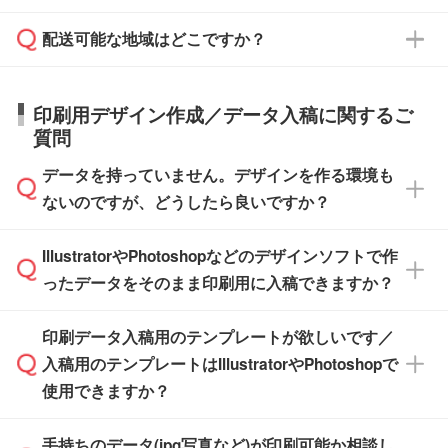
す。
在庫状況や印刷スケジュールを確認のうえ、対
絡を致します。ご入金いただくまで在庫の確保
応が可能かご案内いたします。
配送可能な地域はどこですか？
はできかねますので予めご了承ください。
商品によって異なります。各ページにある商品
納期は商品や数量、印刷方法、ご納品場所、在
また、お急ぎで印刷をご希望の場合は、最短5
詳細の荷姿欄をご確認ください。
庫の有無によって異なります。正確な日程はス
営業日で出荷可能な商品もご用意しておりま
【箱入り】 商品がひとつずつ箱に入っていま
日本全国へお届けが可能です。なお、海外への
タッフまでお問い合わせください。
印刷用デザイン作成／データ入稿に関するご
す。>>
対象商品はこちら
す。(白箱、化粧箱、ブリスターパックなど)
直接納品は行っておりませんので予めご了承く
質問
※最短出荷日は商品によって異なります。各商
【袋入り】 商品がひとつずつ袋に入っていま
ださい。
また、商品ページ内の「出荷までのスケジュー
品ページにてご確認ください
す。(透明袋、デザイン袋など)
データを持っていません。デザインを作る環境も
ル」に注文予定日をご入力いただくと、おおよ
【個包装なし】 個包装がされていない状態で
ないのですが、どうしたら良いですか？
その締切日や出荷目安をご確認いただけます。
納品します。
商品在庫や印刷ラインを確保するためにも、商
※化粧箱から白箱への入れ替えや、オリジナル
IllustratorやPhotoshopなどのデザインソフトで作
品が決まりましたらお早めのご発注をお願いい
無料の「
デザインシミュレーター
」を使えば、
箱の作成は原則承っておりません。
たします。
ったデータをそのまま印刷用に入稿できますか？
PCやスマホから簡単にデザインを作成できま
す。スタンプやテンプレートも豊富なので、デ
※土日祝日を除く営業日換算です。
印刷データ入稿用のテンプレートが欲しいです／
ザインソフトがなくても安心です。
IllustratorやPhotoshop、CLIP STUDIOなどのデ
※沖縄・離島は追加日数がかかります。
入稿用のテンプレートはIllustratorやPhotoshopで
ザインソフトでこだわりのデザインを作成した
また、「
データ作成サービス
」もご利用いただ
使用できますか？
い方は、
完全データ入稿
がおすすめです。
けます。ご希望の文言・書体・印刷色をお知ら
「.ai」形式または「.psd」形式で保存し、お見
せいただければ、弊社にて無料でデザインデー
積・ご注文フォームにアップロードしてご入稿
手持ちのデータ(jpg写真など)が印刷可能か相談し