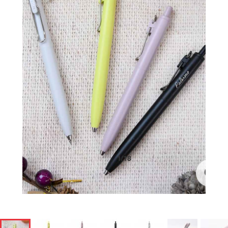
1
/
18