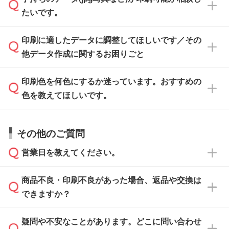
一部商品は入稿用テンプレートのご用意があり
タを1点作成いたします。
ください。
たいです。
ます。各商品ページの『印刷方法・テンプレー
ト』からダウンロードをお願いいたします。
ご入稿後は経験豊富なスタッフがデータに不備
印刷に適したデータに調整してほしいです／その
入稿用のテンプレートはPDF形式ですが、
印刷に適したデータ・解像度かどうか、担当ス
がないかチェックし、お客様と確認してから印
IllustratorやPhotoshopで開いてご利用いただけ
他データ作成に関するお困りごと
タッフが事前に確認いたします。
刷に進みますので、ご安心ください。
ます。詳しい手順は「
入稿テンプレートの使い
データはお見積・ご注文・
お問い合わせフォー
方
」をご確認ください。
印刷色を何色にするか迷っています。おすすめの
ム
へ添付いただくか、担当スタッフ宛にメール
データ作成でお困りの際には、担当スタッフが
でお送りください。
色を教えてほしいです。
サポートいたしますのでお気軽にご相談くださ
仕上がりに影響しそうな点もチェックいたしま
い。
すので、データのご相談だけでもお気軽にお問
お問い合わせフォーム
や、見積/注文フォーム
お見積・ご注文・
お問い合わせフォーム
からご
その他のご質問
い合わせください。
から添付してお送りください。
相談いただきますと、担当スタッフがお客様の
ご希望や商品の本体色を確認し、印刷色をご提
営業日を教えてください。
なお、印刷用データの作り方に関する詳細は、
・解像度の低いデータをトレース/調整してほ
案させていただきます。
「
完全データ入稿
」をご参照ください。
しい
本体色がブラック、ネイビーなど濃色の場合は
商品不良・印刷不良があった場合、返品や交換は
営業日は平日の10:00～18:00で、土日祝日はお
解像度の低い画像や、手書きのイラスト、写真
白色か淡い色の印刷色をおすすめしておりま
できますか？
休みとなります。注文・見積・お問い合わせ
などを、印刷に適したベクターデータに変換し
す。
は、土日祝日でもお送りいただければ、出社後
ます。→
詳しく見る
本体色がナチュラルなど淡色の場合、印刷をく
疑問や不安なことがあります。どこに問い合わせ
速やかに対応いたします。
お手数をお掛けいたしますが、至急担当スタッ
っきりと目立たせたいときは濃い印刷色が、柔