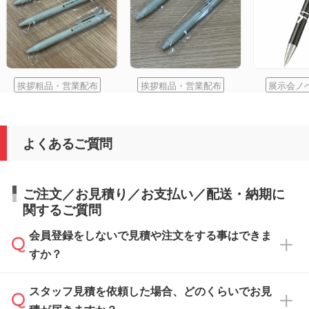
挨拶粗品・営業配布
挨拶粗品・営業配布
展示会ノ
よくあるご質問
ご注文／お見積り／お支払い／配送・納期に
関するご質問
会員登録をしないで見積や注文をする事はできま
すか？
スタッフ見積を依頼した場合、どのくらいでお見
可能です。見積・注文フォームにて『ゲストの