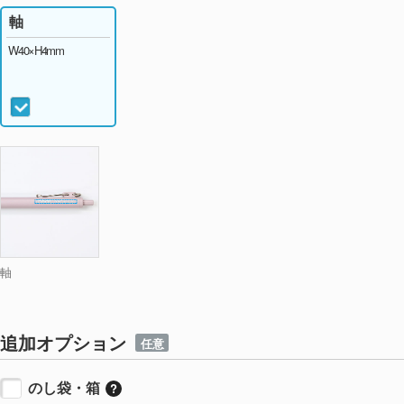
軸
W40×H4mm
軸
追加オプション
任意
のし袋・箱