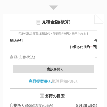
見積金額(概算)
印刷代込み商品は製版代・印刷代が0円と表示されます
円
税込合計
--
(1個あたり約
円)
商品(印刷代込)
--
データ配置料
--
内訳を開く
印刷代
--
商品提案書
概算見積PDF
送料
--
※
北海道・沖縄・離島 別途
円
税別合計
出荷の目安
※
上記小計は税別です
8
28
印刷あり
月
日(金)
(500個程度の場合)