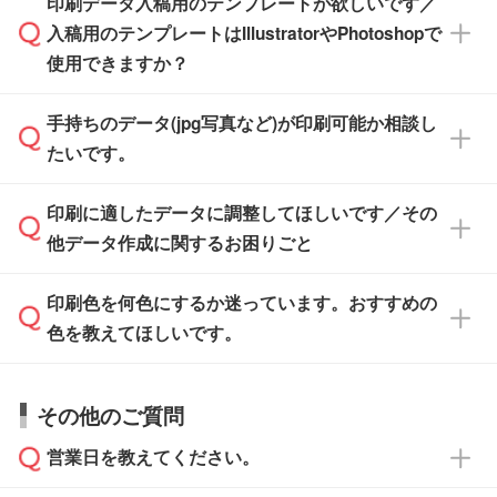
印刷データ入稿用のテンプレートが欲しいです／
ザインソフトがなくても安心です。
IllustratorやPhotoshop、CLIP STUDIOなどのデ
※沖縄・離島は追加日数がかかります。
入稿用のテンプレートはIllustratorやPhotoshopで
ザインソフトでこだわりのデザインを作成した
また、「
データ作成サービス
」もご利用いただ
使用できますか？
い方は、
完全データ入稿
がおすすめです。
けます。ご希望の文言・書体・印刷色をお知ら
「.ai」形式または「.psd」形式で保存し、お見
せいただければ、弊社にて無料でデザインデー
積・ご注文フォームにアップロードしてご入稿
手持ちのデータ(jpg写真など)が印刷可能か相談し
一部商品は入稿用テンプレートのご用意があり
タを1点作成いたします。
ください。
たいです。
ます。各商品ページの『印刷方法・テンプレー
ト』からダウンロードをお願いいたします。
ご入稿後は経験豊富なスタッフがデータに不備
印刷に適したデータに調整してほしいです／その
入稿用のテンプレートはPDF形式ですが、
印刷に適したデータ・解像度かどうか、担当ス
がないかチェックし、お客様と確認してから印
IllustratorやPhotoshopで開いてご利用いただけ
他データ作成に関するお困りごと
タッフが事前に確認いたします。
刷に進みますので、ご安心ください。
ます。詳しい手順は「
入稿テンプレートの使い
データはお見積・ご注文・
お問い合わせフォー
方
」をご確認ください。
印刷色を何色にするか迷っています。おすすめの
ム
へ添付いただくか、担当スタッフ宛にメール
データ作成でお困りの際には、担当スタッフが
でお送りください。
色を教えてほしいです。
サポートいたしますのでお気軽にご相談くださ
仕上がりに影響しそうな点もチェックいたしま
い。
すので、データのご相談だけでもお気軽にお問
お問い合わせフォーム
や、見積/注文フォーム
お見積・ご注文・
お問い合わせフォーム
からご
その他のご質問
い合わせください。
から添付してお送りください。
相談いただきますと、担当スタッフがお客様の
ご希望や商品の本体色を確認し、印刷色をご提
営業日を教えてください。
なお、印刷用データの作り方に関する詳細は、
・解像度の低いデータをトレース/調整してほ
案させていただきます。