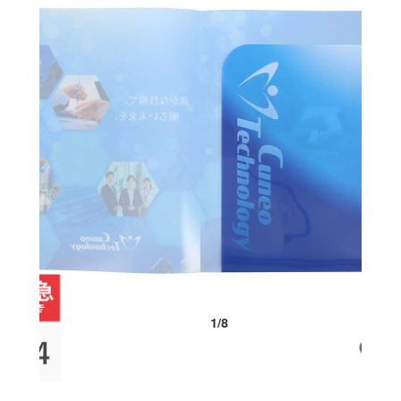
1
/
8