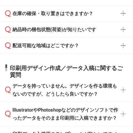
からご注文いただく場合でも、お支払い元が学
原本の郵送をご希望の場合は、担当スタッフま
週間半でご納品いたします。
校や幼稚園・保育園であれば、同様の条件でご
たは注文フォームの『ご注文に関する備考欄』
在庫の確保・取り置きはできますか？
ご希望の納期がある場合は、お問い合わせ・お
対応できる場合がございます。
よりお知らせください。
・商品のみ注文する場合(サンプル購入を含む)
見積もり・ご注文時にその旨をお知らせくださ
ご希望の際は担当スタッフまでお気軽にご相談
ご入金確認後、1～2営業日で出荷いたしま
納品時の梱包状態(荷姿)が知りたいです
い。
ご入金確認後に在庫を確保し、注文確定のご連
ください。
す。
在庫状況や印刷スケジュールを確認のうえ、対
絡を致します。ご入金いただくまで在庫の確保
応が可能かご案内いたします。
配送可能な地域はどこですか？
はできかねますので予めご了承ください。
商品によって異なります。各ページにある商品
納期は商品や数量、印刷方法、ご納品場所、在
また、お急ぎで印刷をご希望の場合は、最短5
詳細の荷姿欄をご確認ください。
庫の有無によって異なります。正確な日程はス
営業日で出荷可能な商品もご用意しておりま
【箱入り】 商品がひとつずつ箱に入っていま
日本全国へお届けが可能です。なお、海外への
タッフまでお問い合わせください。
印刷用デザイン作成／データ入稿に関するご
す。>>
対象商品はこちら
す。(白箱、化粧箱、ブリスターパックなど)
直接納品は行っておりませんので予めご了承く
質問
※最短出荷日は商品によって異なります。各商
【袋入り】 商品がひとつずつ袋に入っていま
ださい。
また、商品ページ内の「出荷までのスケジュー
品ページにてご確認ください
す。(透明袋、デザイン袋など)
データを持っていません。デザインを作る環境も
ル」に注文予定日をご入力いただくと、おおよ
【個包装なし】 個包装がされていない状態で
ないのですが、どうしたら良いですか？
その締切日や出荷目安をご確認いただけます。
納品します。
商品在庫や印刷ラインを確保するためにも、商
※化粧箱から白箱への入れ替えや、オリジナル
IllustratorやPhotoshopなどのデザインソフトで作
品が決まりましたらお早めのご発注をお願いい
無料の「
デザインシミュレーター
」を使えば、
箱の作成は原則承っておりません。
たします。
ったデータをそのまま印刷用に入稿できますか？
PCやスマホから簡単にデザインを作成できま
す。スタンプやテンプレートも豊富なので、デ
※土日祝日を除く営業日換算です。