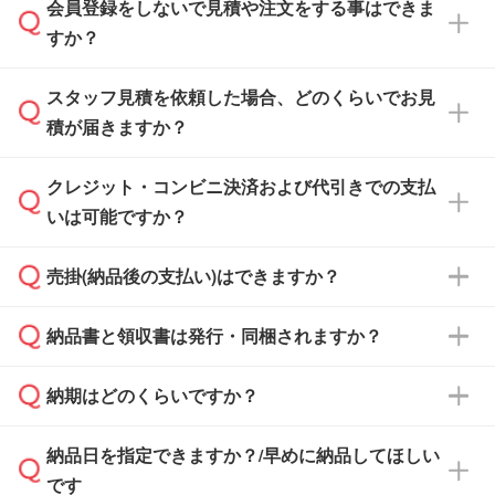
会員登録をしないで見積や注文をする事はできま
すか？
スタッフ見積を依頼した場合、どのくらいでお見
可能です。見積・注文フォームにて『ゲストの
積が届きますか？
まま進む』ボタンからお進みのうえ、ご依頼く
ださい。
クレジット・コンビニ決済および代引きでの支払
通常、翌営業日までにお送りしております。混
いは可能ですか？
雑状況によっては、お時間をいただくこともご
ざいます。予めご了承ください。土日祝日にご
売掛(納品後の支払い)はできますか？
依頼いただいた場合は、翌営業日以降のご連絡
銀行振込のみのご対応となります。
となります。
納品書と領収書は発行・同梱されますか？
基本的には先入金をお願いしておりますが、自
治体・行政機関・学校・病院・上場企業様 な
納期はどのくらいですか？
どの場合は、月末締め翌月末払いに対応可能で
納品書・領収書は ご依頼をいただいた場合の
す。
み発行しております。商品への同梱はしておら
納品日を指定できますか？/早めに納品してほしい
ず、通常はPDFデータをメール添付でお送りし
・印刷する場合(500個程度)
また、卒業・卒園記念品で対策委員会や個人様
です
ます。
ご入金、イメージ画像の校了から約2週間～2