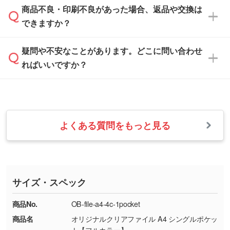
「
完全データ入稿
」をご参照ください。
しい
本体色がブラック、ネイビーなど濃色の場合は
商品不良・印刷不良があった場合、返品や交換は
営業日は平日の10:00～18:00で、土日祝日はお
解像度の低い画像や、手書きのイラスト、写真
白色か淡い色の印刷色をおすすめしておりま
できますか？
休みとなります。注文・見積・お問い合わせ
などを、印刷に適したベクターデータに変換し
す。
は、土日祝日でもお送りいただければ、出社後
ます。→
詳しく見る
本体色がナチュラルなど淡色の場合、印刷をく
疑問や不安なことがあります。どこに問い合わせ
速やかに対応いたします。
お手数をお掛けいたしますが、至急担当スタッ
っきりと目立たせたいときは濃い印刷色が、柔
ればいいですか？
フまでご連絡ください。商品の状況を確認し、
・フルカラーデータを1色に変換してほしい
らかい雰囲気にしたいときは淡い印刷色が映え
改めてご案内いたします。
シルク印刷、レーザー彫刻など印刷方法にあわ
ます。
せて、フルカラーのデータを1色になおしま
お問い合わせフォームをご利用ください。1営
【返品・交換の対象】
す。→
詳しく見る
業日以内に担当スタッフよりメールにてご連絡
また、お選びいただいた印刷色が本体色に合わ
・お届け時に商品が損傷・故障している場合
いたします。
ない場合や仕上がりに影響しそうな場合は、ス
よくある質問をもっと見る
・ご注文と異なる商品が届いた場合
・1色印刷でグラデーションや濃淡を表現した
お急ぎの場合はお電話でのご質問も受け付けて
タッフから別の色をご案内することもございま
・印刷不良があった場合
い
おります。下記電話番号までお問い合わせくだ
す。
※印刷不良は原則として“再印刷”でご対応させ
網点という技法で濃淡を表現することができま
さい。
ていただいております。
す。濃淡の差が分かるデータに調整いたしま
サイズ・スペック
※詳しくは「
商品の良品基準について
」をご覧
す。→
詳しく見る
TEL：0422-29-9911 営業時間10:00～
ください。
18:00(土日祝日除く)
商品No.
OB-file-a4-4c-1pocket
・コーポレートカラーを使って印刷したい／印
お問い合わせフォームはこちら
商品名
オリジナルクリアファイル A4 シングルポケッ
【返品・交換ができない場合】
刷色にこだわりがある
ト【フルカラー】