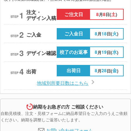
注文・
1
ご注文日
8
8
土
月
日(
)
STEP
デザイン入稿
2
ご入金日
8
18
火
月
日(
)
ご入金
STEP
3
校了のお返事
8
19
水
月
日(
)
デザイン確認
STEP
4
出荷日
8
28
金
月
日(
)
出荷
STEP
地域別所要日数はこちら
納期をお急ぎの方 ご相談ください
自動見積後、注文・見積フォームに納品希望日をご入力のうえご依頼
ください。納期を調整しご返答いたします。
お問い合わせフォーム