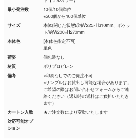
・お客様の元で商品を加工された場合、または
DIC・PANTONEなどのカラーチップの指定や、
最小発注数
10個/10個単位
商品が破損した場合
現物支給による色指定も承っております。→
詳
※500個から100個単位
・商品到着後7日以上経過している場合
しく見る
サイズ
本体(閉じた状態)/約W225×H310mm、ポケッ
・お客様のご都合による返品・交換依頼(商
ト/約W200×H270mm
品・色・数量などの注文間違い等)
・背景がある画像からキャラクター部分だけを
本体色
[本体色指定不可]
使いたいです
単色
シンプルな背景のデータや、使いたいキャラク
ター部分の輪郭がはっきりしているデータは切
荷姿
個包装なし
り抜き処理が可能です。→
詳しく見る
材質
ポリプロピレン
備考
※印刷なしでのご発注不可
・持っているデータの背景が足りない／塗り足
※サンプルはお貸出し可能な場合があります。
しの作り方が分からない
ご希望の際はお問い合わせフォームからご連
絡ください（返却時の送料はご負担いただき
印刷したいデータが印刷範囲よりも小さい場
ます）
合、シンプルな色・柄の背景であれば拡張が可
能です。→
詳しく見る
カートン入数
★ご注文数により変動いたします
対応可能オプ
・デザインにQRコードを入れたい／QRコード
ション
を生成してほしい