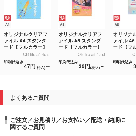
オリジナルクリアフ
オリジナルクリアフ
オリジナ
ァイル A4 スタンダ
ァイル A5 スタンダ
ァイル A
ード【フルカラー】
ード【フルカラー】
ード【フ
OB-file-a4-4c-st
OB-file-a5-4c-st
OB
印刷代込み
印刷代込み
印刷代込み
47円
～
39円
～
(税込)
(税込)
よくあるご質問
ご注文／お見積り／お支払い／配送・納期に
関するご質問