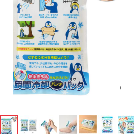
1
/
7