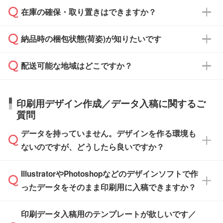
校や幼稚園・保育園であれば、同様の条件でご
たは注文フォームの『ご注文に関する備考欄』
在庫の確保・取り置きはできますか？
ご希望の納期がある場合は、お問い合わせ・お
対応できる場合がございます。
よりお知らせください。
・商品のみ注文する場合(サンプル購入を含む)
見積もり・ご注文時にその旨をお知らせくださ
ご希望の際は担当スタッフまでお気軽にご相談
ご入金確認後、1～2営業日で出荷いたしま
納品時の梱包状態(荷姿)が知りたいです
い。
ご入金確認後に在庫を確保し、注文確定のご連
ください。
す。
在庫状況や印刷スケジュールを確認のうえ、対
絡を致します。ご入金いただくまで在庫の確保
応が可能かご案内いたします。
配送可能な地域はどこですか？
はできかねますので予めご了承ください。
商品によって異なります。各ページにある商品
納期は商品や数量、印刷方法、ご納品場所、在
また、お急ぎで印刷をご希望の場合は、最短5
詳細の荷姿欄をご確認ください。
庫の有無によって異なります。正確な日程はス
営業日で出荷可能な商品もご用意しておりま
【箱入り】 商品がひとつずつ箱に入っていま
日本全国へお届けが可能です。なお、海外への
タッフまでお問い合わせください。
印刷用デザイン作成／データ入稿に関するご
す。>>
対象商品はこちら
す。(白箱、化粧箱、ブリスターパックなど)
直接納品は行っておりませんので予めご了承く
質問
※最短出荷日は商品によって異なります。各商
【袋入り】 商品がひとつずつ袋に入っていま
ださい。
また、商品ページ内の「出荷までのスケジュー
品ページにてご確認ください
す。(透明袋、デザイン袋など)
データを持っていません。デザインを作る環境も
ル」に注文予定日をご入力いただくと、おおよ
【個包装なし】 個包装がされていない状態で
ないのですが、どうしたら良いですか？
その締切日や出荷目安をご確認いただけます。
納品します。
商品在庫や印刷ラインを確保するためにも、商
※化粧箱から白箱への入れ替えや、オリジナル
IllustratorやPhotoshopなどのデザインソフトで作
品が決まりましたらお早めのご発注をお願いい
無料の「
デザインシミュレーター
」を使えば、
箱の作成は原則承っておりません。
たします。
ったデータをそのまま印刷用に入稿できますか？
PCやスマホから簡単にデザインを作成できま
す。スタンプやテンプレートも豊富なので、デ
※土日祝日を除く営業日換算です。
印刷データ入稿用のテンプレートが欲しいです／
ザインソフトがなくても安心です。
IllustratorやPhotoshop、CLIP STUDIOなどのデ