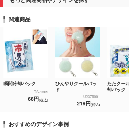
関連商品
瞬間冷却パック
ひんやりクールパッ
たたクー
ド
却パック
TS-1305
U2375991
66円
(税込)
219円
(税込)
おすすめのデザイン事例