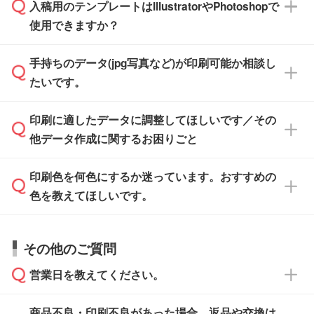
※沖縄・離島は追加日数がかかります。
入稿用のテンプレートはIllustratorやPhotoshopで
ザインソフトでこだわりのデザインを作成した
また、「
データ作成サービス
」もご利用いただ
使用できますか？
い方は、
完全データ入稿
がおすすめです。
けます。ご希望の文言・書体・印刷色をお知ら
「.ai」形式または「.psd」形式で保存し、お見
せいただければ、弊社にて無料でデザインデー
積・ご注文フォームにアップロードしてご入稿
手持ちのデータ(jpg写真など)が印刷可能か相談し
一部商品は入稿用テンプレートのご用意があり
タを1点作成いたします。
ください。
たいです。
ます。各商品ページの『印刷方法・テンプレー
ト』からダウンロードをお願いいたします。
ご入稿後は経験豊富なスタッフがデータに不備
印刷に適したデータに調整してほしいです／その
入稿用のテンプレートはPDF形式ですが、
印刷に適したデータ・解像度かどうか、担当ス
がないかチェックし、お客様と確認してから印
IllustratorやPhotoshopで開いてご利用いただけ
他データ作成に関するお困りごと
タッフが事前に確認いたします。
刷に進みますので、ご安心ください。
ます。詳しい手順は「
入稿テンプレートの使い
データはお見積・ご注文・
お問い合わせフォー
方
」をご確認ください。
印刷色を何色にするか迷っています。おすすめの
ム
へ添付いただくか、担当スタッフ宛にメール
データ作成でお困りの際には、担当スタッフが
でお送りください。
色を教えてほしいです。
サポートいたしますのでお気軽にご相談くださ
仕上がりに影響しそうな点もチェックいたしま
い。
すので、データのご相談だけでもお気軽にお問
お問い合わせフォーム
や、見積/注文フォーム
お見積・ご注文・
お問い合わせフォーム
からご
その他のご質問
い合わせください。
から添付してお送りください。
相談いただきますと、担当スタッフがお客様の
ご希望や商品の本体色を確認し、印刷色をご提
営業日を教えてください。
なお、印刷用データの作り方に関する詳細は、
・解像度の低いデータをトレース/調整してほ
案させていただきます。
「
完全データ入稿
」をご参照ください。
しい
本体色がブラック、ネイビーなど濃色の場合は
商品不良・印刷不良があった場合、返品や交換は