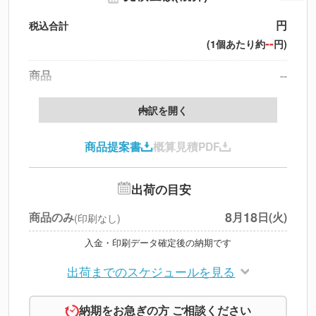
円
税込合計
--
(1個あたり約
円)
商品
--
送料
--
※
北海道・沖縄・離島 別途
内訳を開く
円
税別合計
商品提案書
概算見積PDF
※
上記小計は税別です
出荷の目安
8
18
商品のみ
月
日(火)
(印刷なし)
入金・印刷データ確定後の納期です
出荷までのスケジュールを見る
納期をお急ぎの方 ご相談ください