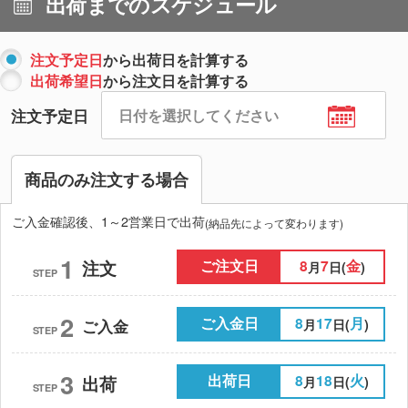
出荷までのスケジュール
注文予定日
から出荷日を計算する
出荷希望日
から注文日を計算する
注文予定日
商品のみ注文する場合
ご入金確認後、1～2営業日で出荷
(納品先によって変わります)
1
ご注文日
8
7
金
注文
月
日(
)
STEP
2
ご入金日
8
17
月
月
日(
)
ご入金
STEP
3
出荷日
8
18
火
出荷
月
日(
)
STEP