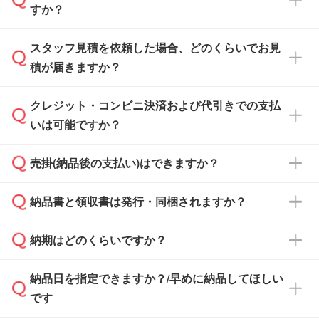
すか？
スタッフ見積を依頼した場合、どのくらいでお見
可能です。見積・注文フォームにて『ゲストの
積が届きますか？
まま進む』ボタンからお進みのうえ、ご依頼く
ださい。
クレジット・コンビニ決済および代引きでの支払
通常、翌営業日までにお送りしております。混
いは可能ですか？
雑状況によっては、お時間をいただくこともご
ざいます。予めご了承ください。土日祝日にご
売掛(納品後の支払い)はできますか？
依頼いただいた場合は、翌営業日以降のご連絡
銀行振込のみのご対応となります。
となります。
納品書と領収書は発行・同梱されますか？
基本的には先入金をお願いしておりますが、自
治体・行政機関・学校・病院・上場企業様 な
納期はどのくらいですか？
どの場合は、月末締め翌月末払いに対応可能で
納品書・領収書は ご依頼をいただいた場合の
す。
み発行しております。商品への同梱はしておら
納品日を指定できますか？/早めに納品してほしい
ず、通常はPDFデータをメール添付でお送りし
・印刷する場合(500個程度)
また、卒業・卒園記念品で対策委員会や個人様
です
ます。
ご入金、イメージ画像の校了から約2週間～2
からご注文いただく場合でも、お支払い元が学
原本の郵送をご希望の場合は、担当スタッフま
週間半でご納品いたします。