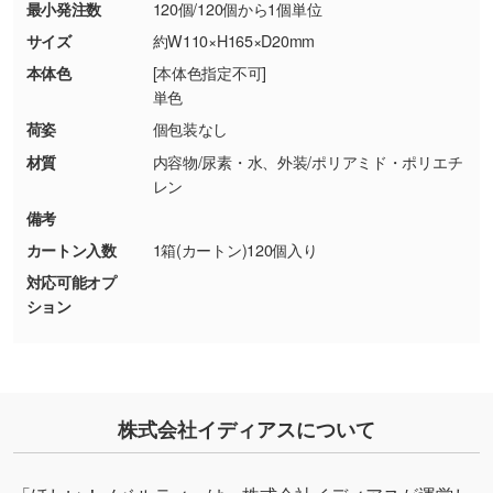
最小発注数
120個/120個から1個単位
商品が破損した場合
現物支給による色指定も承っております。→
詳
・商品到着後7日以上経過している場合
しく見る
サイズ
約W110×H165×D20mm
・お客様のご都合による返品・交換依頼(商
本体色
[本体色指定不可]
品・色・数量などの注文間違い等)
・背景がある画像からキャラクター部分だけを
単色
使いたいです
荷姿
個包装なし
シンプルな背景のデータや、使いたいキャラク
材質
内容物/尿素・水、外装/ポリアミド・ポリエチ
ター部分の輪郭がはっきりしているデータは切
レン
り抜き処理が可能です。→
詳しく見る
備考
カートン入数
1箱(カートン)120個入り
・持っているデータの背景が足りない／塗り足
対応可能オプ
しの作り方が分からない
ション
印刷したいデータが印刷範囲よりも小さい場
合、シンプルな色・柄の背景であれば拡張が可
能です。→
詳しく見る
・デザインにQRコードを入れたい／QRコード
株式会社イディアスについて
を生成してほしい
URLをご指定いただければ、QRコードを生成