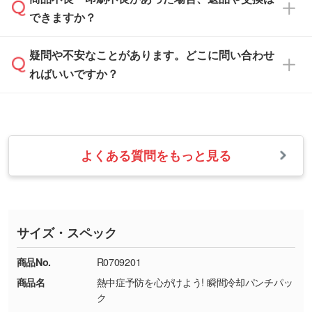
営業日は平日の10:00～18:00で、土日祝日はお
解像度の低い画像や、手書きのイラスト、写真
白色か淡い色の印刷色をおすすめしておりま
できますか？
休みとなります。注文・見積・お問い合わせ
などを、印刷に適したベクターデータに変換し
す。
は、土日祝日でもお送りいただければ、出社後
ます。→
詳しく見る
本体色がナチュラルなど淡色の場合、印刷をく
疑問や不安なことがあります。どこに問い合わせ
速やかに対応いたします。
お手数をお掛けいたしますが、至急担当スタッ
っきりと目立たせたいときは濃い印刷色が、柔
ればいいですか？
フまでご連絡ください。商品の状況を確認し、
・フルカラーデータを1色に変換してほしい
らかい雰囲気にしたいときは淡い印刷色が映え
改めてご案内いたします。
シルク印刷、レーザー彫刻など印刷方法にあわ
ます。
せて、フルカラーのデータを1色になおしま
お問い合わせフォームをご利用ください。1営
【返品・交換の対象】
す。→
詳しく見る
業日以内に担当スタッフよりメールにてご連絡
また、お選びいただいた印刷色が本体色に合わ
・お届け時に商品が損傷・故障している場合
いたします。
ない場合や仕上がりに影響しそうな場合は、ス
よくある質問をもっと見る
・ご注文と異なる商品が届いた場合
・1色印刷でグラデーションや濃淡を表現した
お急ぎの場合はお電話でのご質問も受け付けて
タッフから別の色をご案内することもございま
・印刷不良があった場合
い
おります。下記電話番号までお問い合わせくだ
す。
※印刷不良は原則として“再印刷”でご対応させ
網点という技法で濃淡を表現することができま
さい。
ていただいております。
す。濃淡の差が分かるデータに調整いたしま
サイズ・スペック
※詳しくは「
商品の良品基準について
」をご覧
す。→
詳しく見る
TEL：0422-29-9911 営業時間10:00～
ください。
18:00(土日祝日除く)
商品No.
R0709201
・コーポレートカラーを使って印刷したい／印
お問い合わせフォームはこちら
商品名
熱中症予防を心がけよう! 瞬間冷却パンチパッ
【返品・交換ができない場合】
刷色にこだわりがある
ク
・お客様の元で商品を加工された場合、または
DIC・PANTONEなどのカラーチップの指定や、