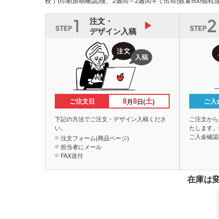
校了(印刷原稿確認)後、2週間～2週間半で出荷
(数量500個程
注文・
デザイン入稿
8
8
土
ご注文日
ご入
月
日(
)
下記の方法でご注文・デザイン入稿くださ
ご注文から
い。
たします。
ご入金確認
注文フォーム(商品ページ)
担当者にメール
FAX送付
在庫は