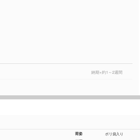
納期+約1～2週間
荷姿
ポリ袋入り