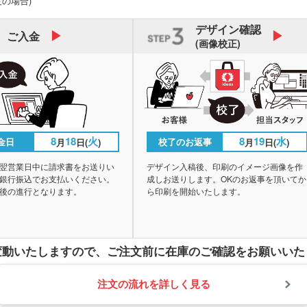
度の場合)
デザイン
確認
ご入金
(画像校正)
8
18
火
8
19
水
金日
校了のお返事
月
日(
)
月
日(
)
翌営業日中に請求書をお送りい
デザイン入稿後、印刷のイメージ画像を作
銀行振込でお支払いください。
成しお送りします。OKのお返事を頂いてか
後の進行となります。
ら印刷を開始いたします。
変動いたしますので、
ご注文前に在庫のご確認をお願いいた
注文の流れを詳しく見る