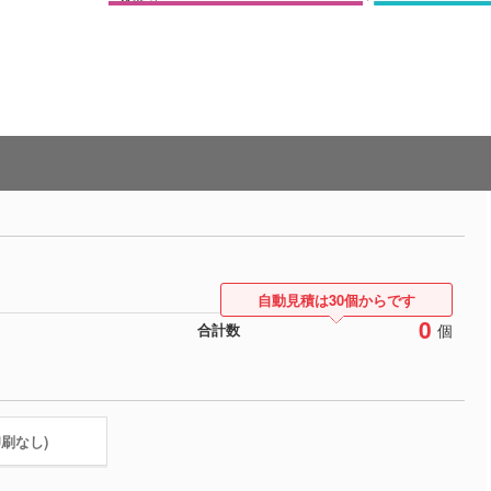
自動見積は30個からです
0
個
合計数
印刷なし)