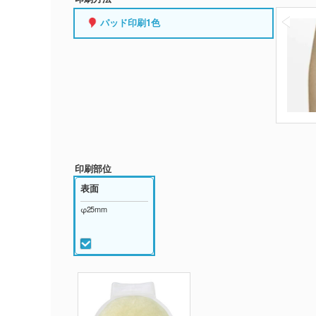
パッド印刷1色
印刷部位
表面
φ25mm