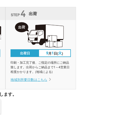
出荷
9
1
火
出荷日
月
日(
)
印刷・加工完了後、ご指定の場所にご納品
致します。出荷からご納品まで1～4営業日
程度かかります。(地域による)
地域別所要日数はこちら
します。