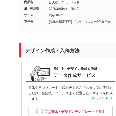
商品名
ひんやりクールパッド
最小発注数
30個/30個から1個単位
サイズ
約φ80mm
本体色
[本体色指定不可] ブルー・イエロー2色取混ぜ
デザイン作成・入稿方法
発注後、デザイン作成を依頼！
データ作成サービス
書体やテンプレート、印刷色を選んでスタッフに依頼す
るだけ。発注後、バランスよく配置したデザインを作成
します。
詳しく見る
書体・デザインデンプレートを探す