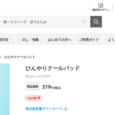
保存済
デザイン
刷方法
のし・包装
はじめての方へ
ご利用ガイド
よく
ひんやりクールパッド
ひんやりクールパッド
商品No.
U2375991
219
商品価格
円(税込)
1色印刷
商品提案書ダウンロード