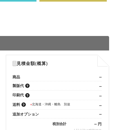
見積金額(概算)
商品
--
製版代
--
印刷代
--
送料
※
北海道・沖縄・離島 別途
--
追加オプション
--
--
円
税別合計
※
上記小計は税別です