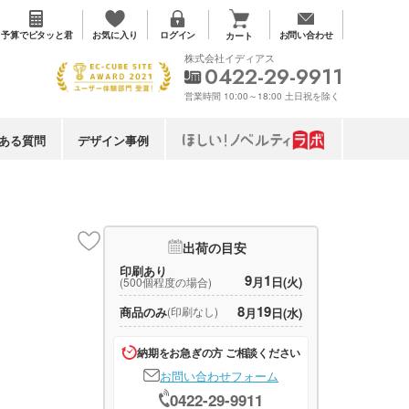
お気に入り
予算で
ピタッと君
ログイン
お問い合わせ
カート
株式会社イディアス
0422-29-9911
営業時間 10:00～18:00 土日祝を除く
ある質問
デザイン事例
出荷の目安
印刷あり
9
1
月
日(火)
(500個程度の場合)
8
19
商品のみ
(印刷なし)
月
日(水)
納期をお急ぎの方 ご相談ください
お問い合わせフォーム
0422-29-9911