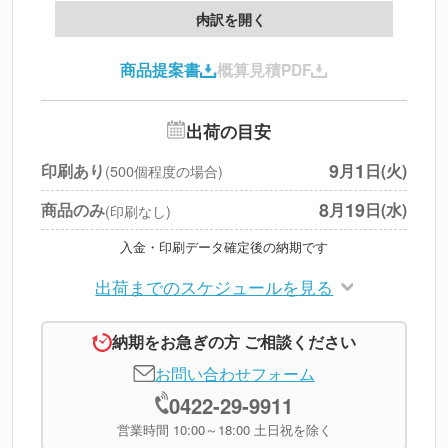
製版代
--
内訳を開く
印刷代
--
商品提案書
概算見積PDF
送料
--
※
北海道・沖縄・離島 別途
追加オプション
--
出荷の目安
円
税別合計
9
1
印刷あり
月
日(火)
(500個程度の場合)
※
上記小計は税別です
8
19
商品のみ
月
日(水)
(印刷なし)
入金・印刷データ確定後の納期です
出荷までのスケジュールを見る
納期をお急ぎの方 ご相談ください
お問い合わせフォーム
0422-29-9911
営業時間 10:00～18:00 土日祝を除く