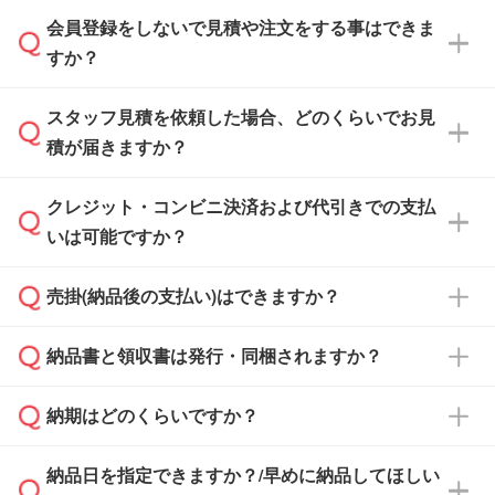
会員登録をしないで見積や注文をする事はできま
すか？
スタッフ見積を依頼した場合、どのくらいでお見
可能です。見積・注文フォームにて『ゲストの
積が届きますか？
まま進む』ボタンからお進みのうえ、ご依頼く
ださい。
クレジット・コンビニ決済および代引きでの支払
通常、翌営業日までにお送りしております。混
いは可能ですか？
雑状況によっては、お時間をいただくこともご
ざいます。予めご了承ください。土日祝日にご
売掛(納品後の支払い)はできますか？
依頼いただいた場合は、翌営業日以降のご連絡
銀行振込のみのご対応となります。
となります。
納品書と領収書は発行・同梱されますか？
基本的には先入金をお願いしておりますが、自
治体・行政機関・学校・病院・上場企業様 な
納期はどのくらいですか？
どの場合は、月末締め翌月末払いに対応可能で
納品書・領収書は ご依頼をいただいた場合の
す。
み発行しております。商品への同梱はしておら
納品日を指定できますか？/早めに納品してほしい
ず、通常はPDFデータをメール添付でお送りし
・印刷する場合(500個程度)