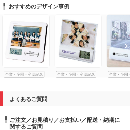
おすすめのデザイン事例
卒業・卒園・卒団記念
卒業・卒園・卒団記念
卒業・卒園
よくあるご質問
ご注文／お見積り／お支払い／配送・納期に
関するご質問