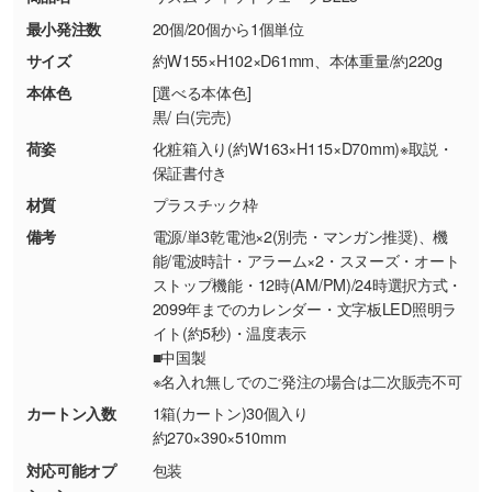
【返品・交換ができない場合】
刷色にこだわりがある
最小発注数
20個/20個から1個単位
・お客様の元で商品を加工された場合、または
DIC・PANTONEなどのカラーチップの指定や、
商品が破損した場合
現物支給による色指定も承っております。→
詳
サイズ
約W155×H102×D61mm、本体重量/約220g
・商品到着後7日以上経過している場合
しく見る
本体色
[選べる本体色]
・お客様のご都合による返品・交換依頼(商
黒/ 白(完売)
品・色・数量などの注文間違い等)
・背景がある画像からキャラクター部分だけを
荷姿
化粧箱入り(約W163×H115×D70mm)※取説・
使いたいです
保証書付き
シンプルな背景のデータや、使いたいキャラク
材質
プラスチック枠
ター部分の輪郭がはっきりしているデータは切
備考
電源/単3乾電池×2(別売・マンガン推奨)、機
り抜き処理が可能です。→
詳しく見る
能/電波時計・アラーム×2・スヌーズ・オート
ストップ機能・12時(AM/PM)/24時選択方式・
・持っているデータの背景が足りない／塗り足
2099年までのカレンダー・文字板LED照明ラ
しの作り方が分からない
イト(約5秒)・温度表示
■中国製
印刷したいデータが印刷範囲よりも小さい場
※名入れ無しでのご発注の場合は二次販売不可
合、シンプルな色・柄の背景であれば拡張が可
能です。→
詳しく見る
カートン入数
1箱(カートン)30個入り
約270×390×510mm
・デザインにQRコードを入れたい／QRコード
対応可能オプ
包装