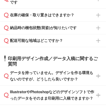
また、卒業・卒園記念品で対策委員会や個人様
です
ます。
ご入金、イメージ画像の校了から約2週間～2
からご注文いただく場合でも、お支払い元が学
原本の郵送をご希望の場合は、担当スタッフま
週間半でご納品いたします。
校や幼稚園・保育園であれば、同様の条件でご
たは注文フォームの『ご注文に関する備考欄』
在庫の確保・取り置きはできますか？
ご希望の納期がある場合は、お問い合わせ・お
対応できる場合がございます。
よりお知らせください。
・商品のみ注文する場合(サンプル購入を含む)
見積もり・ご注文時にその旨をお知らせくださ
ご希望の際は担当スタッフまでお気軽にご相談
ご入金確認後、1～2営業日で出荷いたしま
納品時の梱包状態(荷姿)が知りたいです
い。
ご入金確認後に在庫を確保し、注文確定のご連
ください。
す。
在庫状況や印刷スケジュールを確認のうえ、対
絡を致します。ご入金いただくまで在庫の確保
応が可能かご案内いたします。
配送可能な地域はどこですか？
はできかねますので予めご了承ください。
商品によって異なります。各ページにある商品
納期は商品や数量、印刷方法、ご納品場所、在
また、お急ぎで印刷をご希望の場合は、最短5
詳細の荷姿欄をご確認ください。
庫の有無によって異なります。正確な日程はス
営業日で出荷可能な商品もご用意しておりま
【箱入り】 商品がひとつずつ箱に入っていま
日本全国へお届けが可能です。なお、海外への
タッフまでお問い合わせください。
印刷用デザイン作成／データ入稿に関するご
す。>>
対象商品はこちら
す。(白箱、化粧箱、ブリスターパックなど)
直接納品は行っておりませんので予めご了承く
質問
※最短出荷日は商品によって異なります。各商
【袋入り】 商品がひとつずつ袋に入っていま
ださい。
また、商品ページ内の「出荷までのスケジュー
品ページにてご確認ください
す。(透明袋、デザイン袋など)
データを持っていません。デザインを作る環境も
ル」に注文予定日をご入力いただくと、おおよ
【個包装なし】 個包装がされていない状態で
ないのですが、どうしたら良いですか？
その締切日や出荷目安をご確認いただけます。
納品します。
商品在庫や印刷ラインを確保するためにも、商
※化粧箱から白箱への入れ替えや、オリジナル
IllustratorやPhotoshopなどのデザインソフトで作
品が決まりましたらお早めのご発注をお願いい
無料の「
デザインシミュレーター
」を使えば、
箱の作成は原則承っておりません。
たします。
ったデータをそのまま印刷用に入稿できますか？
PCやスマホから簡単にデザインを作成できま
す。スタンプやテンプレートも豊富なので、デ