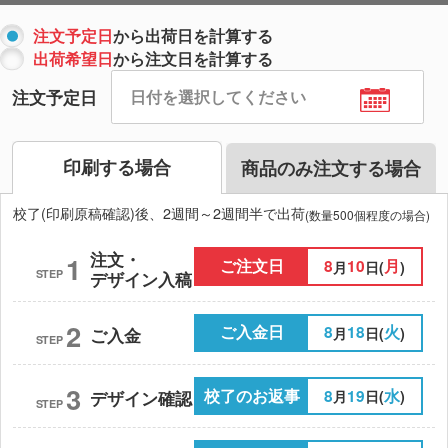
注文予定日
から出荷日を計算する
出荷希望日
から注文日を計算する
注文予定日
印刷する場合
商品のみ注文する場合
校了(印刷原稿確認)後、2週間～2週間半で出荷
(数量500個程度の場合)
注文・
1
ご注文日
8
10
月
月
日(
)
STEP
デザイン入稿
2
ご入金日
8
18
火
月
日(
)
ご入金
STEP
3
校了のお返事
8
19
水
月
日(
)
デザイン確認
STEP