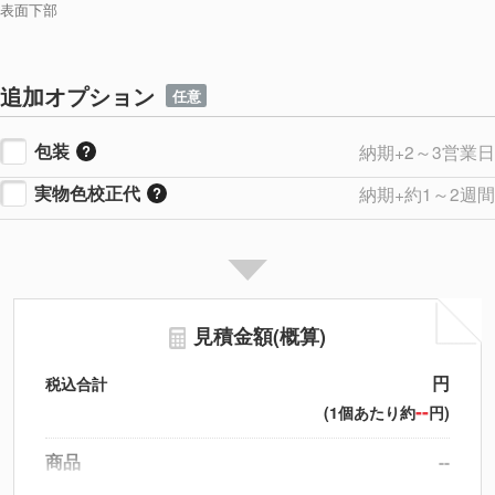
表面下部
追加オプション
任意
包装
納期+2～3営業日
実物色校正代
納期+約1～2週間
見積金額(概算)
円
税込合計
--
(1個あたり約
円)
商品
--