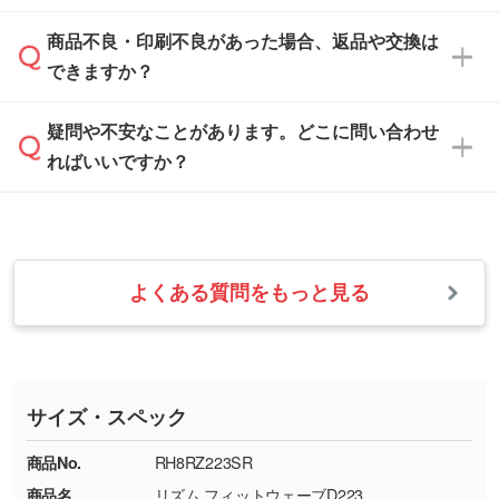
案させていただきます。
「
完全データ入稿
」をご参照ください。
しい
本体色がブラック、ネイビーなど濃色の場合は
商品不良・印刷不良があった場合、返品や交換は
営業日は平日の10:00～18:00で、土日祝日はお
解像度の低い画像や、手書きのイラスト、写真
白色か淡い色の印刷色をおすすめしておりま
できますか？
休みとなります。注文・見積・お問い合わせ
などを、印刷に適したベクターデータに変換し
す。
は、土日祝日でもお送りいただければ、出社後
ます。→
詳しく見る
本体色がナチュラルなど淡色の場合、印刷をく
疑問や不安なことがあります。どこに問い合わせ
速やかに対応いたします。
お手数をお掛けいたしますが、至急担当スタッ
っきりと目立たせたいときは濃い印刷色が、柔
ればいいですか？
フまでご連絡ください。商品の状況を確認し、
・フルカラーデータを1色に変換してほしい
らかい雰囲気にしたいときは淡い印刷色が映え
改めてご案内いたします。
シルク印刷、レーザー彫刻など印刷方法にあわ
ます。
せて、フルカラーのデータを1色になおしま
お問い合わせフォームをご利用ください。1営
【返品・交換の対象】
す。→
詳しく見る
業日以内に担当スタッフよりメールにてご連絡
また、お選びいただいた印刷色が本体色に合わ
・お届け時に商品が損傷・故障している場合
いたします。
ない場合や仕上がりに影響しそうな場合は、ス
よくある質問をもっと見る
・ご注文と異なる商品が届いた場合
・1色印刷でグラデーションや濃淡を表現した
お急ぎの場合はお電話でのご質問も受け付けて
タッフから別の色をご案内することもございま
・印刷不良があった場合
い
おります。下記電話番号までお問い合わせくだ
す。
※印刷不良は原則として“再印刷”でご対応させ
網点という技法で濃淡を表現することができま
さい。
ていただいております。
す。濃淡の差が分かるデータに調整いたしま
サイズ・スペック
※詳しくは「
商品の良品基準について
」をご覧
す。→
詳しく見る
TEL：0422-29-9911 営業時間10:00～
ください。
18:00(土日祝日除く)
商品No.
RH8RZ223SR
・コーポレートカラーを使って印刷したい／印
お問い合わせフォームはこちら
商品名
リズム フィットウェーブD223