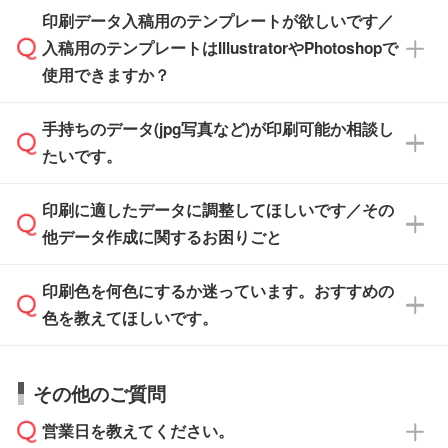
※土日祝日を除く営業日換算です。
印刷データ入稿用のテンプレートが欲しいです／
ザインソフトがなくても安心です。
IllustratorやPhotoshop、CLIP STUDIOなどのデ
※沖縄・離島は追加日数がかかります。
入稿用のテンプレートはIllustratorやPhotoshopで
ザインソフトでこだわりのデザインを作成した
また、「
データ作成サービス
」もご利用いただ
使用できますか？
い方は、
完全データ入稿
がおすすめです。
けます。ご希望の文言・書体・印刷色をお知ら
「.ai」形式または「.psd」形式で保存し、お見
せいただければ、弊社にて無料でデザインデー
積・ご注文フォームにアップロードしてご入稿
手持ちのデータ(jpg写真など)が印刷可能か相談し
一部商品は入稿用テンプレートのご用意があり
タを1点作成いたします。
ください。
たいです。
ます。各商品ページの『印刷方法・テンプレー
ト』からダウンロードをお願いいたします。
ご入稿後は経験豊富なスタッフがデータに不備
印刷に適したデータに調整してほしいです／その
入稿用のテンプレートはPDF形式ですが、
印刷に適したデータ・解像度かどうか、担当ス
がないかチェックし、お客様と確認してから印
IllustratorやPhotoshopで開いてご利用いただけ
他データ作成に関するお困りごと
タッフが事前に確認いたします。
刷に進みますので、ご安心ください。
ます。詳しい手順は「
入稿テンプレートの使い
データはお見積・ご注文・
お問い合わせフォー
方
」をご確認ください。
印刷色を何色にするか迷っています。おすすめの
ム
へ添付いただくか、担当スタッフ宛にメール
データ作成でお困りの際には、担当スタッフが
でお送りください。
色を教えてほしいです。
サポートいたしますのでお気軽にご相談くださ
仕上がりに影響しそうな点もチェックいたしま
い。
すので、データのご相談だけでもお気軽にお問
お問い合わせフォーム
や、見積/注文フォーム
お見積・ご注文・
お問い合わせフォーム
からご
その他のご質問
い合わせください。
から添付してお送りください。
相談いただきますと、担当スタッフがお客様の
ご希望や商品の本体色を確認し、印刷色をご提
営業日を教えてください。
なお、印刷用データの作り方に関する詳細は、
・解像度の低いデータをトレース/調整してほ