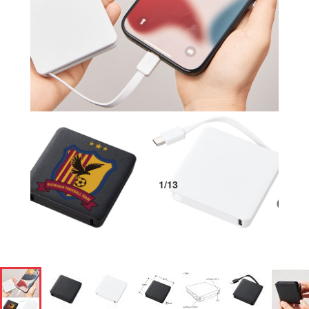
1
/
13