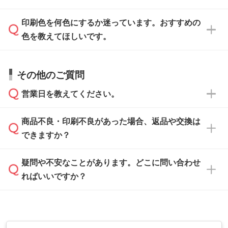
刷に進みますので、ご安心ください。
ます。詳しい手順は「
入稿テンプレートの使い
データはお見積・ご注文・
お問い合わせフォー
方
」をご確認ください。
印刷色を何色にするか迷っています。おすすめの
ム
へ添付いただくか、担当スタッフ宛にメール
データ作成でお困りの際には、担当スタッフが
でお送りください。
色を教えてほしいです。
サポートいたしますのでお気軽にご相談くださ
仕上がりに影響しそうな点もチェックいたしま
い。
すので、データのご相談だけでもお気軽にお問
お問い合わせフォーム
や、見積/注文フォーム
お見積・ご注文・
お問い合わせフォーム
からご
その他のご質問
い合わせください。
から添付してお送りください。
相談いただきますと、担当スタッフがお客様の
ご希望や商品の本体色を確認し、印刷色をご提
営業日を教えてください。
なお、印刷用データの作り方に関する詳細は、
・解像度の低いデータをトレース/調整してほ
案させていただきます。
「
完全データ入稿
」をご参照ください。
しい
本体色がブラック、ネイビーなど濃色の場合は
商品不良・印刷不良があった場合、返品や交換は
営業日は平日の10:00～18:00で、土日祝日はお
解像度の低い画像や、手書きのイラスト、写真
白色か淡い色の印刷色をおすすめしておりま
できますか？
休みとなります。注文・見積・お問い合わせ
などを、印刷に適したベクターデータに変換し
す。
は、土日祝日でもお送りいただければ、出社後
ます。→
詳しく見る
本体色がナチュラルなど淡色の場合、印刷をく
疑問や不安なことがあります。どこに問い合わせ
速やかに対応いたします。
お手数をお掛けいたしますが、至急担当スタッ
っきりと目立たせたいときは濃い印刷色が、柔
ればいいですか？
フまでご連絡ください。商品の状況を確認し、
・フルカラーデータを1色に変換してほしい
らかい雰囲気にしたいときは淡い印刷色が映え
改めてご案内いたします。
シルク印刷、レーザー彫刻など印刷方法にあわ
ます。
せて、フルカラーのデータを1色になおしま
お問い合わせフォームをご利用ください。1営
【返品・交換の対象】
す。→
詳しく見る
業日以内に担当スタッフよりメールにてご連絡
また、お選びいただいた印刷色が本体色に合わ