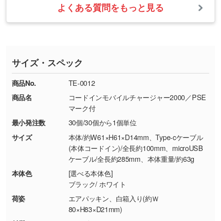
・お届け時に商品が損傷・故障している場合
いたします。
ない場合や仕上がりに影響しそうな場合は、ス
よくある質問をもっと見る
・ご注文と異なる商品が届いた場合
・1色印刷でグラデーションや濃淡を表現した
お急ぎの場合はお電話でのご質問も受け付けて
タッフから別の色をご案内することもございま
・印刷不良があった場合
い
おります。下記電話番号までお問い合わせくだ
す。
※印刷不良は原則として“再印刷”でご対応させ
網点という技法で濃淡を表現することができま
さい。
ていただいております。
す。濃淡の差が分かるデータに調整いたしま
サイズ・スペック
※詳しくは「
商品の良品基準について
」をご覧
す。→
詳しく見る
TEL：0422-29-9911 営業時間10:00～
ください。
18:00(土日祝日除く)
商品No.
TE-0012
・コーポレートカラーを使って印刷したい／印
お問い合わせフォームはこちら
商品名
コードインモバイルチャージャー2000／PSE
【返品・交換ができない場合】
刷色にこだわりがある
マーク付
・お客様の元で商品を加工された場合、または
DIC・PANTONEなどのカラーチップの指定や、
最小発注数
30個/30個から1個単位
商品が破損した場合
現物支給による色指定も承っております。→
詳
・商品到着後7日以上経過している場合
しく見る
サイズ
本体/約W61×H61×D14mm、Type-cケーブル
(本体コードイン)/全長約100mm、microUSB
・お客様のご都合による返品・交換依頼(商
ケーブル/全長約285mm、本体重量/約63g
品・色・数量などの注文間違い等)
・背景がある画像からキャラクター部分だけを
本体色
[選べる本体色]
使いたいです
ブラック/ ホワイト
シンプルな背景のデータや、使いたいキャラク
ター部分の輪郭がはっきりしているデータは切
荷姿
エアパッキン、白箱入り(約Ｗ
80×H83×D21mm)
り抜き処理が可能です。→
詳しく見る