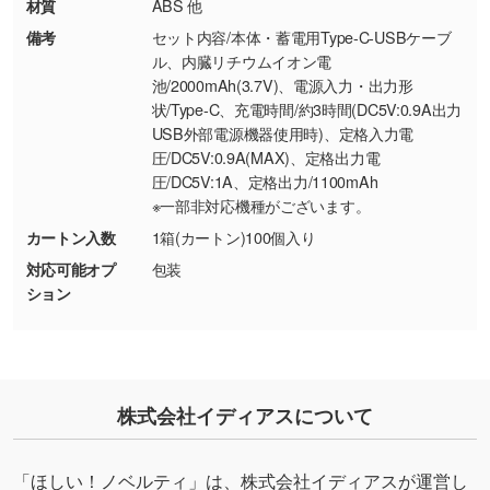
材質
ABS 他
・持っているデータの背景が足りない／塗り足
備考
セット内容/本体・蓄電用Type-C-USBケーブ
しの作り方が分からない
ル、内臓リチウムイオン電
池/2000mAh(3.7V)、電源入力・出力形
印刷したいデータが印刷範囲よりも小さい場
状/Type-C、充電時間/約3時間(DC5V:0.9A出力
合、シンプルな色・柄の背景であれば拡張が可
USB外部電源機器使用時)、定格入力電
能です。→
詳しく見る
圧/DC5V:0.9A(MAX)、定格出力電
圧/DC5V:1A、定格出力/1100mAh
・デザインにQRコードを入れたい／QRコード
※一部非対応機種がございます。
を生成してほしい
カートン入数
1箱(カートン)100個入り
URLをご指定いただければ、QRコードを生成
対応可能オプ
包装
いたします。配置のご相談にも応じています。
ション
→
詳しく見る
株式会社イディアスについて
「ほしい！ノベルティ」は、株式会社イディアスが運営し