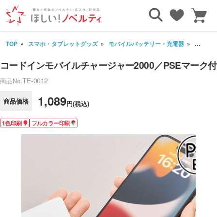
TOP
スマホ・タブレットグッズ
モバイルバッテリー・充電器
コードイ
コードインモバイルチャージャー2000／PSEマーク付
TE-0012
商品No.
1,089
商品価格
円(税込)
1色印刷
フルカラー印刷