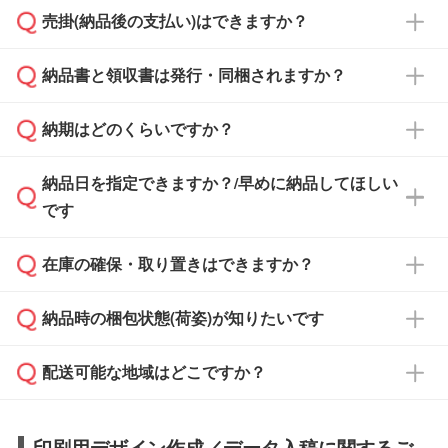
売掛(納品後の支払い)はできますか？
依頼いただいた場合は、翌営業日以降のご連絡
銀行振込のみのご対応となります。
となります。
納品書と領収書は発行・同梱されますか？
基本的には先入金をお願いしておりますが、自
治体・行政機関・学校・病院・上場企業様 な
納期はどのくらいですか？
どの場合は、月末締め翌月末払いに対応可能で
納品書・領収書は ご依頼をいただいた場合の
す。
み発行しております。商品への同梱はしておら
納品日を指定できますか？/早めに納品してほしい
ず、通常はPDFデータをメール添付でお送りし
・印刷する場合(500個程度)
また、卒業・卒園記念品で対策委員会や個人様
です
ます。
ご入金、イメージ画像の校了から約2週間～2
からご注文いただく場合でも、お支払い元が学
原本の郵送をご希望の場合は、担当スタッフま
週間半でご納品いたします。
校や幼稚園・保育園であれば、同様の条件でご
たは注文フォームの『ご注文に関する備考欄』
在庫の確保・取り置きはできますか？
ご希望の納期がある場合は、お問い合わせ・お
対応できる場合がございます。
よりお知らせください。
・商品のみ注文する場合(サンプル購入を含む)
見積もり・ご注文時にその旨をお知らせくださ
ご希望の際は担当スタッフまでお気軽にご相談
ご入金確認後、1～2営業日で出荷いたしま
納品時の梱包状態(荷姿)が知りたいです
い。
ご入金確認後に在庫を確保し、注文確定のご連
ください。
す。
在庫状況や印刷スケジュールを確認のうえ、対
絡を致します。ご入金いただくまで在庫の確保
応が可能かご案内いたします。
配送可能な地域はどこですか？
はできかねますので予めご了承ください。
商品によって異なります。各ページにある商品
納期は商品や数量、印刷方法、ご納品場所、在
また、お急ぎで印刷をご希望の場合は、最短5
詳細の荷姿欄をご確認ください。
庫の有無によって異なります。正確な日程はス
営業日で出荷可能な商品もご用意しておりま
【箱入り】 商品がひとつずつ箱に入っていま
日本全国へお届けが可能です。なお、海外への
タッフまでお問い合わせください。
印刷用デザイン作成／データ入稿に関するご
す。>>
対象商品はこちら