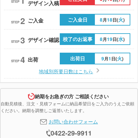
1
STEP
デザイン入稿
2
ご入金日
8
18
火
月
日(
)
ご入金
STEP
3
校了のお返事
8
19
水
月
日(
)
デザイン確認
STEP
4
出荷日
9
1
火
月
日(
)
出荷
STEP
地域別所要日数はこちら
納期をお急ぎの方 ご相談ください
自動見積後、注文・見積フォームに納品希望日をご入力のうえご依頼
ください。納期を調整しご返答いたします。
お問い合わせフォーム
0422-29-9911