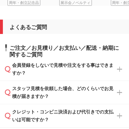
周年・創立記念品
展示会ノベルティ
周年・創
よくあるご質問
ご注文／お見積り／お支払い／配送・納期に
関するご質問
会員登録をしないで見積や注文をする事はできま
すか？
スタッフ見積を依頼した場合、どのくらいでお見
可能です。見積・注文フォームにて『ゲストの
積が届きますか？
まま進む』ボタンからお進みのうえ、ご依頼く
ださい。
クレジット・コンビニ決済および代引きでの支払
通常、翌営業日までにお送りしております。混
いは可能ですか？
雑状況によっては、お時間をいただくこともご
ざいます。予めご了承ください。土日祝日にご