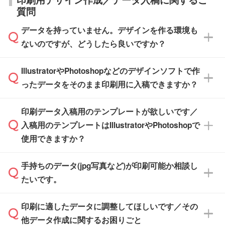
す。(白箱、化粧箱、ブリスターパックなど)
直接納品は行っておりませんので予めご了承く
質問
※最短出荷日は商品によって異なります。各商
【袋入り】 商品がひとつずつ袋に入っていま
ださい。
また、商品ページ内の「出荷までのスケジュー
品ページにてご確認ください
す。(透明袋、デザイン袋など)
データを持っていません。デザインを作る環境も
ル」に注文予定日をご入力いただくと、おおよ
【個包装なし】 個包装がされていない状態で
ないのですが、どうしたら良いですか？
その締切日や出荷目安をご確認いただけます。
納品します。
商品在庫や印刷ラインを確保するためにも、商
※化粧箱から白箱への入れ替えや、オリジナル
IllustratorやPhotoshopなどのデザインソフトで作
品が決まりましたらお早めのご発注をお願いい
無料の「
デザインシミュレーター
」を使えば、
箱の作成は原則承っておりません。
たします。
ったデータをそのまま印刷用に入稿できますか？
PCやスマホから簡単にデザインを作成できま
す。スタンプやテンプレートも豊富なので、デ
※土日祝日を除く営業日換算です。
印刷データ入稿用のテンプレートが欲しいです／
ザインソフトがなくても安心です。
IllustratorやPhotoshop、CLIP STUDIOなどのデ
※沖縄・離島は追加日数がかかります。
入稿用のテンプレートはIllustratorやPhotoshopで
ザインソフトでこだわりのデザインを作成した
また、「
データ作成サービス
」もご利用いただ
使用できますか？
い方は、
完全データ入稿
がおすすめです。
けます。ご希望の文言・書体・印刷色をお知ら
「.ai」形式または「.psd」形式で保存し、お見
せいただければ、弊社にて無料でデザインデー
積・ご注文フォームにアップロードしてご入稿
手持ちのデータ(jpg写真など)が印刷可能か相談し
一部商品は入稿用テンプレートのご用意があり
タを1点作成いたします。
ください。
たいです。
ます。各商品ページの『印刷方法・テンプレー
ト』からダウンロードをお願いいたします。
ご入稿後は経験豊富なスタッフがデータに不備
印刷に適したデータに調整してほしいです／その
入稿用のテンプレートはPDF形式ですが、
印刷に適したデータ・解像度かどうか、担当ス
がないかチェックし、お客様と確認してから印
IllustratorやPhotoshopで開いてご利用いただけ
他データ作成に関するお困りごと
タッフが事前に確認いたします。