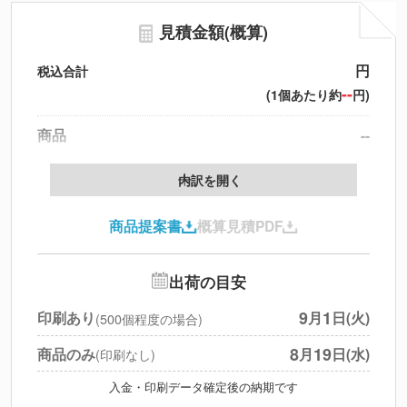
見積金額(概算)
円
税込合計
--
(1個あたり約
円)
商品
--
製版代
--
内訳を開く
印刷代
--
商品提案書
概算見積PDF
送料
--
※
北海道・沖縄・離島 別途
追加オプション
--
出荷の目安
円
税別合計
9
1
印刷あり
月
日(火)
(500個程度の場合)
※
上記小計は税別です
8
19
商品のみ
月
日(水)
(印刷なし)
入金・印刷データ確定後の納期です