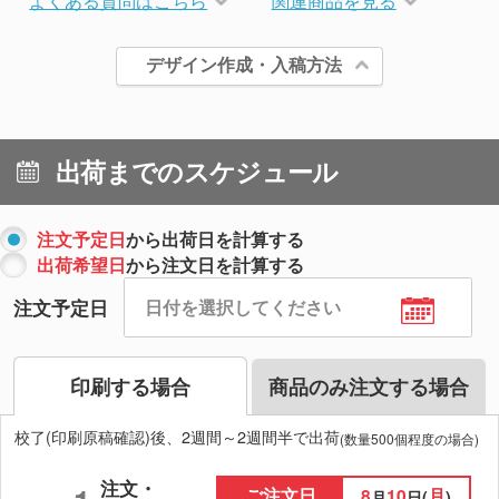
よくある質問はこちら
関連商品を見る
デザイン作成・入稿方法
出荷までのスケジュール
注文予定日
から出荷日を計算する
出荷希望日
から注文日を計算する
注文予定日
印刷する場合
商品のみ注文する場合
校了(印刷原稿確認)後、2週間～2週間半で出荷
(数量500個程度の場合)
注文・
ご注文日
8
10
月
月
日(
)