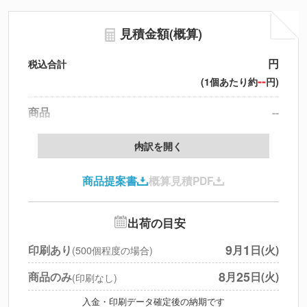
見積金額(概算)
円
税込合計
--
(1個あたり約
円)
商品
--
製版代
--
内訳を開く
印刷代
--
商品提案書
概算見積PDF
送料
--
※
北海道・沖縄・離島 別途
追加オプション
--
出荷の目安
円
税別合計
9
1
印刷あり
月
日(火)
(500個程度の場合)
※
上記小計は税別です
8
25
商品のみ
月
日(火)
(印刷なし)
入金・印刷データ確定後の納期です