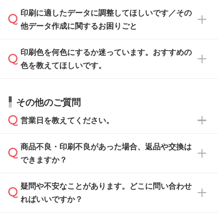
ト』からダウンロードをお願いいたします。
ご入稿後は経験豊富なスタッフがデータに不備
印刷に適したデータに調整してほしいです／その
入稿用のテンプレートはPDF形式ですが、
印刷に適したデータ・解像度かどうか、担当ス
がないかチェックし、お客様と確認してから印
IllustratorやPhotoshopで開いてご利用いただけ
他データ作成に関するお困りごと
タッフが事前に確認いたします。
刷に進みますので、ご安心ください。
ます。詳しい手順は「
入稿テンプレートの使い
データはお見積・ご注文・
お問い合わせフォー
方
」をご確認ください。
印刷色を何色にするか迷っています。おすすめの
ム
へ添付いただくか、担当スタッフ宛にメール
データ作成でお困りの際には、担当スタッフが
でお送りください。
色を教えてほしいです。
サポートいたしますのでお気軽にご相談くださ
仕上がりに影響しそうな点もチェックいたしま
い。
すので、データのご相談だけでもお気軽にお問
お問い合わせフォーム
や、見積/注文フォーム
お見積・ご注文・
お問い合わせフォーム
からご
その他のご質問
い合わせください。
から添付してお送りください。
相談いただきますと、担当スタッフがお客様の
ご希望や商品の本体色を確認し、印刷色をご提
営業日を教えてください。
なお、印刷用データの作り方に関する詳細は、
・解像度の低いデータをトレース/調整してほ
案させていただきます。
「
完全データ入稿
」をご参照ください。
しい
本体色がブラック、ネイビーなど濃色の場合は
商品不良・印刷不良があった場合、返品や交換は
営業日は平日の10:00～18:00で、土日祝日はお
解像度の低い画像や、手書きのイラスト、写真
白色か淡い色の印刷色をおすすめしておりま
できますか？
休みとなります。注文・見積・お問い合わせ
などを、印刷に適したベクターデータに変換し
す。
は、土日祝日でもお送りいただければ、出社後
ます。→
詳しく見る
本体色がナチュラルなど淡色の場合、印刷をく
疑問や不安なことがあります。どこに問い合わせ
速やかに対応いたします。
お手数をお掛けいたしますが、至急担当スタッ
っきりと目立たせたいときは濃い印刷色が、柔
ればいいですか？
フまでご連絡ください。商品の状況を確認し、
・フルカラーデータを1色に変換してほしい
らかい雰囲気にしたいときは淡い印刷色が映え
改めてご案内いたします。
シルク印刷、レーザー彫刻など印刷方法にあわ
ます。