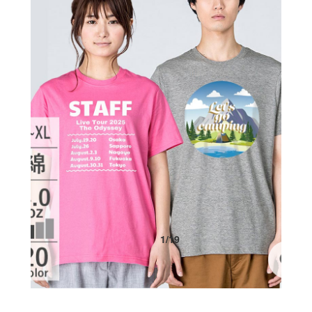
1
/
19