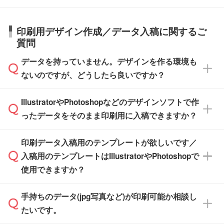
納期は商品や数量、印刷方法、ご納品場所、在
また、お急ぎで印刷をご希望の場合は、最短5
詳細の荷姿欄をご確認ください。
庫の有無によって異なります。正確な日程はス
営業日で出荷可能な商品もご用意しておりま
【箱入り】 商品がひとつずつ箱に入っていま
日本全国へお届けが可能です。なお、海外への
タッフまでお問い合わせください。
印刷用デザイン作成／データ入稿に関するご
す。>>
対象商品はこちら
す。(白箱、化粧箱、ブリスターパックなど)
直接納品は行っておりませんので予めご了承く
質問
※最短出荷日は商品によって異なります。各商
【袋入り】 商品がひとつずつ袋に入っていま
ださい。
また、商品ページ内の「出荷までのスケジュー
品ページにてご確認ください
す。(透明袋、デザイン袋など)
データを持っていません。デザインを作る環境も
ル」に注文予定日をご入力いただくと、おおよ
【個包装なし】 個包装がされていない状態で
ないのですが、どうしたら良いですか？
その締切日や出荷目安をご確認いただけます。
納品します。
商品在庫や印刷ラインを確保するためにも、商
※化粧箱から白箱への入れ替えや、オリジナル
IllustratorやPhotoshopなどのデザインソフトで作
品が決まりましたらお早めのご発注をお願いい
無料の「
デザインシミュレーター
」を使えば、
箱の作成は原則承っておりません。
たします。
ったデータをそのまま印刷用に入稿できますか？
PCやスマホから簡単にデザインを作成できま
す。スタンプやテンプレートも豊富なので、デ
※土日祝日を除く営業日換算です。
印刷データ入稿用のテンプレートが欲しいです／
ザインソフトがなくても安心です。
IllustratorやPhotoshop、CLIP STUDIOなどのデ
※沖縄・離島は追加日数がかかります。
入稿用のテンプレートはIllustratorやPhotoshopで
ザインソフトでこだわりのデザインを作成した
また、「
データ作成サービス
」もご利用いただ
使用できますか？
い方は、
完全データ入稿
がおすすめです。
けます。ご希望の文言・書体・印刷色をお知ら
「.ai」形式または「.psd」形式で保存し、お見
せいただければ、弊社にて無料でデザインデー
積・ご注文フォームにアップロードしてご入稿
手持ちのデータ(jpg写真など)が印刷可能か相談し
一部商品は入稿用テンプレートのご用意があり
タを1点作成いたします。
ください。
たいです。
ます。各商品ページの『印刷方法・テンプレー