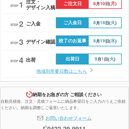
注文・
1
ご注文日
8
10
月
月
日(
)
STEP
デザイン入稿
2
ご入金日
8
18
火
月
日(
)
ご入金
STEP
3
校了のお返事
8
19
水
月
日(
)
デザイン確認
STEP
4
出荷日
9
1
火
月
日(
)
出荷
STEP
地域別所要日数はこちら
納期をお急ぎの方 ご相談ください
自動見積後、注文・見積フォームに納品希望日をご入力のうえご依頼
ください。納期を調整しご返答いたします。
お問い合わせフォーム
0422-29-9911