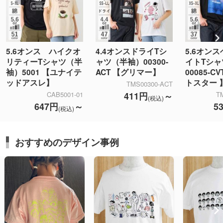
5.6オンス ハイクオ
4.4オンスドライTシ
5.6オン
リティーTシャツ（半
ャツ（半袖）00300-
イトTシ
袖）5001 【ユナイテ
ACT 【グリマー】
00085-C
ッドアスレ】
トスター 
TMS00300-ACT
411円
～
CAB5001-01
T
(税込)
647円
～
5
(税込)
おすすめのデザイン事例