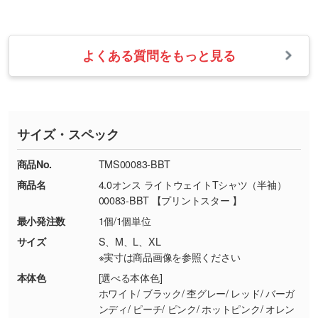
せて、フルカラーのデータを1色になおしま
お問い合わせフォームをご利用ください。1営
【返品・交換の対象】
す。→
詳しく見る
業日以内に担当スタッフよりメールにてご連絡
また、お選びいただいた印刷色が本体色に合わ
・お届け時に商品が損傷・故障している場合
いたします。
ない場合や仕上がりに影響しそうな場合は、ス
よくある質問をもっと見る
・ご注文と異なる商品が届いた場合
・1色印刷でグラデーションや濃淡を表現した
お急ぎの場合はお電話でのご質問も受け付けて
タッフから別の色をご案内することもございま
・印刷不良があった場合
い
おります。下記電話番号までお問い合わせくだ
す。
※印刷不良は原則として“再印刷”でご対応させ
網点という技法で濃淡を表現することができま
さい。
ていただいております。
す。濃淡の差が分かるデータに調整いたしま
サイズ・スペック
※詳しくは「
商品の良品基準について
」をご覧
す。→
詳しく見る
TEL：0422-29-9911 営業時間10:00～
ください。
18:00(土日祝日除く)
商品No.
TMS00083-BBT
・コーポレートカラーを使って印刷したい／印
お問い合わせフォームはこちら
商品名
4.0オンス ライトウェイトTシャツ（半袖）
【返品・交換ができない場合】
刷色にこだわりがある
00083-BBT 【プリントスター 】
・お客様の元で商品を加工された場合、または
DIC・PANTONEなどのカラーチップの指定や、
最小発注数
1個/1個単位
商品が破損した場合
現物支給による色指定も承っております。→
詳
・商品到着後7日以上経過している場合
しく見る
サイズ
S、M、L、XL
※実寸は商品画像を参照ください
・お客様のご都合による返品・交換依頼(商
品・色・数量などの注文間違い等)
・背景がある画像からキャラクター部分だけを
本体色
[選べる本体色]
ホワイト/ ブラック/ 杢グレー/ レッド/ バーガ
使いたいです
ンディ/ ピーチ/ ピンク/ ホットピンク/ オレン
シンプルな背景のデータや、使いたいキャラク