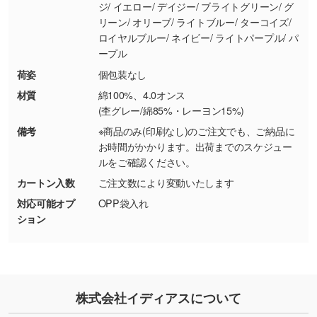
ジ/ イエロー/ デイジー/ ブライトグリーン/ グ
ター部分の輪郭がはっきりしているデータは切
リーン/ オリーブ/ ライトブルー/ ターコイズ/
り抜き処理が可能です。→
詳しく見る
ロイヤルブルー/ ネイビー/ ライトパープル/ パ
ープル
・持っているデータの背景が足りない／塗り足
荷姿
個包装なし
しの作り方が分からない
材質
綿100%、4.0オンス
印刷したいデータが印刷範囲よりも小さい場
(杢グレー/綿85%・レーヨン15%)
合、シンプルな色・柄の背景であれば拡張が可
備考
※商品のみ(印刷なし)のご注文でも、ご納品に
能です。→
詳しく見る
お時間がかかります。出荷までのスケジュー
ルをご確認ください。
・デザインにQRコードを入れたい／QRコード
カートン入数
ご注文数により変動いたします
を生成してほしい
対応可能オプ
OPP袋入れ
URLをご指定いただければ、QRコードを生成
ション
いたします。配置のご相談にも応じています。
→
詳しく見る
株式会社イディアスについて