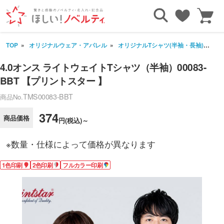
TOP
オリジナルウェア・アパレル
オリジナルTシャツ(半袖・長袖)
4
4.0オンス ライトウェイトTシャツ（半袖）00083-
BBT 【プリントスター 】
TMS00083-BBT
商品No.
374
商品価格
円(税込)～
※数量・仕様によって価格が異なります
1色印刷
2色印刷
フルカラー印刷