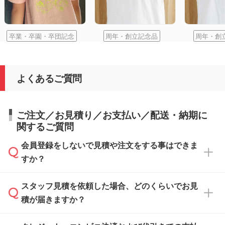
卒業・卒園・卒団記念
周年・創立記念品
周年・創
よくあるご質問
ご注文／お見積り／お支払い／配送・納期に
関するご質問
会員登録をしないで見積や注文をする事はできま
すか？
スタッフ見積を依頼した場合、どのくらいでお見
可能です。見積・注文フォームにて『ゲストの
積が届きますか？
まま進む』ボタンからお進みのうえ、ご依頼く
ださい。