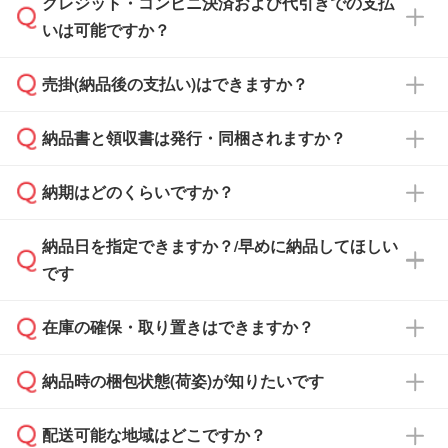
クレジット・コンビニ決済および代引きでの支払
通常、翌営業日までにお送りしております。混
いは可能ですか？
雑状況によっては、お時間をいただくこともご
ざいます。予めご了承ください。土日祝日にご
売掛(納品後の支払い)はできますか？
依頼いただいた場合は、翌営業日以降のご連絡
銀行振込のみのご対応となります。
となります。
納品書と領収書は発行・同梱されますか？
基本的には先入金をお願いしておりますが、自
治体・行政機関・学校・病院・上場企業様 な
納期はどのくらいですか？
どの場合は、月末締め翌月末払いに対応可能で
納品書・領収書は ご依頼をいただいた場合の
す。
み発行しております。商品への同梱はしておら
納品日を指定できますか？/早めに納品してほしい
ず、通常はPDFデータをメール添付でお送りし
・印刷する場合(500個程度)
また、卒業・卒園記念品で対策委員会や個人様
です
ます。
ご入金、イメージ画像の校了から約2週間～2
からご注文いただく場合でも、お支払い元が学
原本の郵送をご希望の場合は、担当スタッフま
週間半でご納品いたします。
校や幼稚園・保育園であれば、同様の条件でご
たは注文フォームの『ご注文に関する備考欄』
在庫の確保・取り置きはできますか？
ご希望の納期がある場合は、お問い合わせ・お
対応できる場合がございます。
よりお知らせください。
・商品のみ注文する場合(サンプル購入を含む)
見積もり・ご注文時にその旨をお知らせくださ
ご希望の際は担当スタッフまでお気軽にご相談
ご入金確認後、1～2営業日で出荷いたしま
納品時の梱包状態(荷姿)が知りたいです
い。
ご入金確認後に在庫を確保し、注文確定のご連
ください。
す。
在庫状況や印刷スケジュールを確認のうえ、対
絡を致します。ご入金いただくまで在庫の確保
応が可能かご案内いたします。
配送可能な地域はどこですか？
はできかねますので予めご了承ください。
商品によって異なります。各ページにある商品