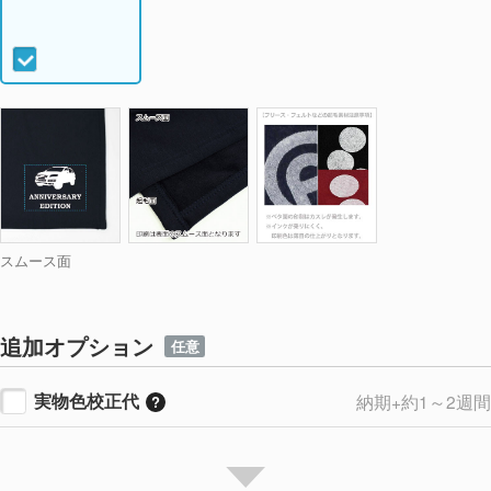
スムース面
追加オプション
任意
実物色校正代
納期+約1～2週間