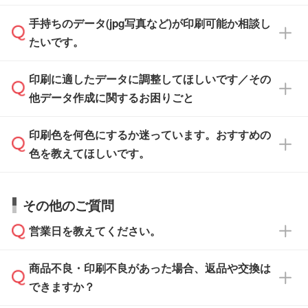
けます。ご希望の文言・書体・印刷色をお知ら
「.ai」形式または「.psd」形式で保存し、お見
せいただければ、弊社にて無料でデザインデー
積・ご注文フォームにアップロードしてご入稿
手持ちのデータ(jpg写真など)が印刷可能か相談し
一部商品は入稿用テンプレートのご用意があり
タを1点作成いたします。
ください。
たいです。
ます。各商品ページの『印刷方法・テンプレー
ト』からダウンロードをお願いいたします。
ご入稿後は経験豊富なスタッフがデータに不備
印刷に適したデータに調整してほしいです／その
入稿用のテンプレートはPDF形式ですが、
印刷に適したデータ・解像度かどうか、担当ス
がないかチェックし、お客様と確認してから印
IllustratorやPhotoshopで開いてご利用いただけ
他データ作成に関するお困りごと
タッフが事前に確認いたします。
刷に進みますので、ご安心ください。
ます。詳しい手順は「
入稿テンプレートの使い
データはお見積・ご注文・
お問い合わせフォー
方
」をご確認ください。
印刷色を何色にするか迷っています。おすすめの
ム
へ添付いただくか、担当スタッフ宛にメール
データ作成でお困りの際には、担当スタッフが
でお送りください。
色を教えてほしいです。
サポートいたしますのでお気軽にご相談くださ
仕上がりに影響しそうな点もチェックいたしま
い。
すので、データのご相談だけでもお気軽にお問
お問い合わせフォーム
や、見積/注文フォーム
お見積・ご注文・
お問い合わせフォーム
からご
その他のご質問
い合わせください。
から添付してお送りください。
相談いただきますと、担当スタッフがお客様の
ご希望や商品の本体色を確認し、印刷色をご提
営業日を教えてください。
なお、印刷用データの作り方に関する詳細は、
・解像度の低いデータをトレース/調整してほ
案させていただきます。
「
完全データ入稿
」をご参照ください。
しい
本体色がブラック、ネイビーなど濃色の場合は
商品不良・印刷不良があった場合、返品や交換は
営業日は平日の10:00～18:00で、土日祝日はお
解像度の低い画像や、手書きのイラスト、写真
白色か淡い色の印刷色をおすすめしておりま
できますか？
休みとなります。注文・見積・お問い合わせ
などを、印刷に適したベクターデータに変換し
す。
は、土日祝日でもお送りいただければ、出社後