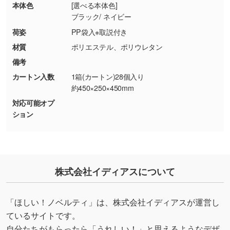
・お客様のご都合による返品・交換依頼(商
本体色
[選べる本体色]
品・色・数量などの注文間違い等)
・背景がある画像からキャラクター部分だけを
ブラック/ ネイビー
使いたいです
荷姿
PP袋入※取説付き
シンプルな背景のデータや、使いたいキャラク
材質
ポリエステル、ポリウレタン
ター部分の輪郭がはっきりしているデータは切
備考
り抜き処理が可能です。→
詳しく見る
カートン入数
1箱(カートン)28個入り
約450×250×450mm
・持っているデータの背景が足りない／塗り足
対応可能オプ
しの作り方が分からない
ション
印刷したいデータが印刷範囲よりも小さい場
合、シンプルな色・柄の背景であれば拡張が可
能です。→
詳しく見る
・デザインにQRコードを入れたい／QRコード
株式会社イディアスについて
を生成してほしい
URLをご指定いただければ、QRコードを生成
「ほしい！ノベルティ」は、株式会社イディアスが運営し
いたします。配置のご相談にも応じています。
ているサイトです。
→
詳しく見る
自分たちがもらったら「うれしい！」と思えるようなデザ