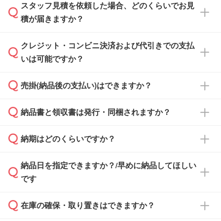
スタッフ見積を依頼した場合、どのくらいでお見
可能です。見積・注文フォームにて『ゲストの
積が届きますか？
まま進む』ボタンからお進みのうえ、ご依頼く
ださい。
クレジット・コンビニ決済および代引きでの支払
通常、翌営業日までにお送りしております。混
いは可能ですか？
雑状況によっては、お時間をいただくこともご
ざいます。予めご了承ください。土日祝日にご
売掛(納品後の支払い)はできますか？
依頼いただいた場合は、翌営業日以降のご連絡
銀行振込のみのご対応となります。
となります。
納品書と領収書は発行・同梱されますか？
基本的には先入金をお願いしておりますが、自
治体・行政機関・学校・病院・上場企業様 な
納期はどのくらいですか？
どの場合は、月末締め翌月末払いに対応可能で
納品書・領収書は ご依頼をいただいた場合の
す。
み発行しております。商品への同梱はしておら
納品日を指定できますか？/早めに納品してほしい
ず、通常はPDFデータをメール添付でお送りし
・印刷する場合(500個程度)
また、卒業・卒園記念品で対策委員会や個人様
です
ます。
ご入金、イメージ画像の校了から約2週間～2
からご注文いただく場合でも、お支払い元が学
原本の郵送をご希望の場合は、担当スタッフま
週間半でご納品いたします。
校や幼稚園・保育園であれば、同様の条件でご
たは注文フォームの『ご注文に関する備考欄』
在庫の確保・取り置きはできますか？
ご希望の納期がある場合は、お問い合わせ・お
対応できる場合がございます。
よりお知らせください。
・商品のみ注文する場合(サンプル購入を含む)
見積もり・ご注文時にその旨をお知らせくださ