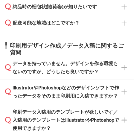
ご希望の際は担当スタッフまでお気軽にご相談
ご入金確認後、1～2営業日で出荷いたしま
納品時の梱包状態(荷姿)が知りたいです
い。
ご入金確認後に在庫を確保し、注文確定のご連
ください。
す。
在庫状況や印刷スケジュールを確認のうえ、対
絡を致します。ご入金いただくまで在庫の確保
応が可能かご案内いたします。
配送可能な地域はどこですか？
はできかねますので予めご了承ください。
商品によって異なります。各ページにある商品
納期は商品や数量、印刷方法、ご納品場所、在
また、お急ぎで印刷をご希望の場合は、最短5
詳細の荷姿欄をご確認ください。
庫の有無によって異なります。正確な日程はス
営業日で出荷可能な商品もご用意しておりま
【箱入り】 商品がひとつずつ箱に入っていま
日本全国へお届けが可能です。なお、海外への
タッフまでお問い合わせください。
印刷用デザイン作成／データ入稿に関するご
す。>>
対象商品はこちら
す。(白箱、化粧箱、ブリスターパックなど)
直接納品は行っておりませんので予めご了承く
質問
※最短出荷日は商品によって異なります。各商
【袋入り】 商品がひとつずつ袋に入っていま
ださい。
また、商品ページ内の「出荷までのスケジュー
品ページにてご確認ください
す。(透明袋、デザイン袋など)
データを持っていません。デザインを作る環境も
ル」に注文予定日をご入力いただくと、おおよ
【個包装なし】 個包装がされていない状態で
ないのですが、どうしたら良いですか？
その締切日や出荷目安をご確認いただけます。
納品します。
商品在庫や印刷ラインを確保するためにも、商
※化粧箱から白箱への入れ替えや、オリジナル
IllustratorやPhotoshopなどのデザインソフトで作
品が決まりましたらお早めのご発注をお願いい
無料の「
デザインシミュレーター
」を使えば、
箱の作成は原則承っておりません。
たします。
ったデータをそのまま印刷用に入稿できますか？
PCやスマホから簡単にデザインを作成できま
す。スタンプやテンプレートも豊富なので、デ
※土日祝日を除く営業日換算です。
印刷データ入稿用のテンプレートが欲しいです／
ザインソフトがなくても安心です。
IllustratorやPhotoshop、CLIP STUDIOなどのデ
※沖縄・離島は追加日数がかかります。
入稿用のテンプレートはIllustratorやPhotoshopで
ザインソフトでこだわりのデザインを作成した
また、「
データ作成サービス
」もご利用いただ
使用できますか？
い方は、
完全データ入稿
がおすすめです。