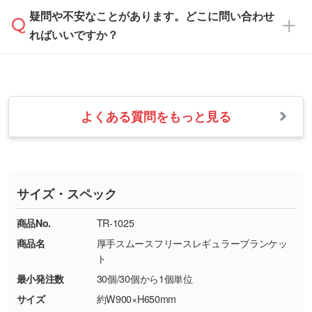
ます。→
詳しく見る
本体色がナチュラルなど淡色の場合、印刷をく
疑問や不安なことがあります。どこに問い合わせ
速やかに対応いたします。
お手数をお掛けいたしますが、至急担当スタッ
っきりと目立たせたいときは濃い印刷色が、柔
ればいいですか？
フまでご連絡ください。商品の状況を確認し、
・フルカラーデータを1色に変換してほしい
らかい雰囲気にしたいときは淡い印刷色が映え
改めてご案内いたします。
シルク印刷、レーザー彫刻など印刷方法にあわ
ます。
せて、フルカラーのデータを1色になおしま
お問い合わせフォームをご利用ください。1営
【返品・交換の対象】
す。→
詳しく見る
業日以内に担当スタッフよりメールにてご連絡
また、お選びいただいた印刷色が本体色に合わ
・お届け時に商品が損傷・故障している場合
いたします。
ない場合や仕上がりに影響しそうな場合は、ス
よくある質問をもっと見る
・ご注文と異なる商品が届いた場合
・1色印刷でグラデーションや濃淡を表現した
お急ぎの場合はお電話でのご質問も受け付けて
タッフから別の色をご案内することもございま
・印刷不良があった場合
い
おります。下記電話番号までお問い合わせくだ
す。
※印刷不良は原則として“再印刷”でご対応させ
網点という技法で濃淡を表現することができま
さい。
ていただいております。
す。濃淡の差が分かるデータに調整いたしま
サイズ・スペック
※詳しくは「
商品の良品基準について
」をご覧
す。→
詳しく見る
TEL：0422-29-9911 営業時間10:00～
ください。
18:00(土日祝日除く)
商品No.
TR-1025
・コーポレートカラーを使って印刷したい／印
お問い合わせフォームはこちら
商品名
厚手スムースフリースレギュラーブランケッ
【返品・交換ができない場合】
刷色にこだわりがある
ト
・お客様の元で商品を加工された場合、または
DIC・PANTONEなどのカラーチップの指定や、
最小発注数
30個/30個から1個単位
商品が破損した場合
現物支給による色指定も承っております。→
詳
・商品到着後7日以上経過している場合
しく見る
サイズ
約W900×H650mm