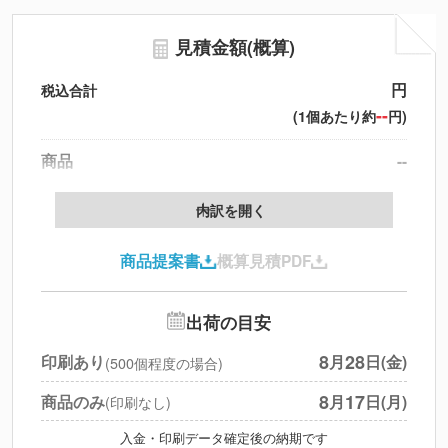
見積金額(概算)
円
税込合計
--
(1個あたり約
円)
商品
--
製版代
--
内訳を開く
印刷代
--
商品提案書
概算見積PDF
送料
--
※
北海道・沖縄・離島 別途
追加オプション
--
出荷の目安
円
税別合計
8
28
印刷あり
月
日(金)
(500個程度の場合)
※
上記小計は税別です
8
17
商品のみ
月
日(月)
(印刷なし)
入金・印刷データ確定後の納期です