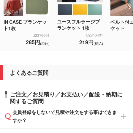
ユースフルラージブ
IN CASE ブランケッ
ベルト付
ランケット 1枚
ト1枚
ケット
U2846401
U2376691
219円
285円
(税込)
(税込)
よくあるご質問
ご注文／お見積り／お支払い／配送・納期に
関するご質問
会員登録をしないで見積や注文をする事はできま
すか？