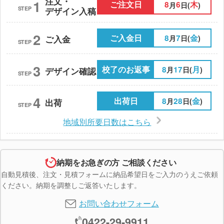
注文・
1
ご注文日
8
6
木
月
日(
)
STEP
デザイン入稿
2
ご入金日
8
7
金
月
日(
)
ご入金
STEP
3
校了のお返事
8
17
月
月
日(
)
デザイン確認
STEP
4
出荷日
8
28
金
月
日(
)
出荷
STEP
地域別所要日数はこちら
納期をお急ぎの方 ご相談ください
自動見積後、注文・見積フォームに納品希望日をご入力のうえご依頼
ください。納期を調整しご返答いたします。
お問い合わせフォーム
0422-29-9911