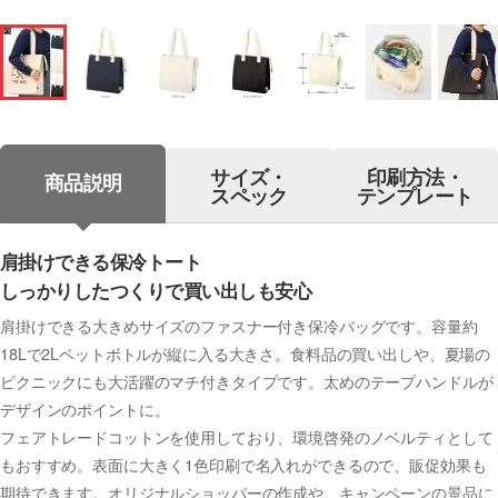
サイズ・
印刷方法・
商品説明
スペック
テンプレート
肩掛けできる保冷トート
しっかりしたつくりで買い出しも安心
肩掛けできる大きめサイズのファスナー付き保冷バッグです。容量約
18Lで2Lペットボトルが縦に入る大きさ。食料品の買い出しや、夏場の
ピクニックにも大活躍のマチ付きタイプです。太めのテープハンドルが
デザインのポイントに。
フェアトレードコットンを使用しており、環境啓発のノベルティとして
もおすすめ。表面に大きく1色印刷で名入れができるので、販促効果も
期待できます。オリジナルショッパーの作成や、キャンペーンの景品に