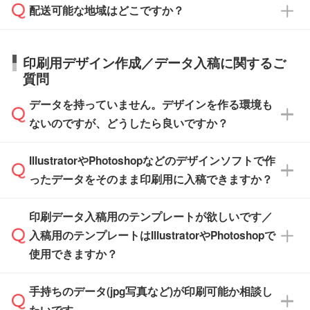
応が可能かご案内いたします。
配送可能な地域はどこですか？
はできかねますので予めご了承ください。
商品によって異なります。各ページにある商品
納期は商品や数量、印刷方法、ご納品場所、在
また、お急ぎで印刷をご希望の場合は、最短5
詳細の荷姿欄をご確認ください。
庫の有無によって異なります。正確な日程はス
営業日で出荷可能な商品もご用意しておりま
【箱入り】 商品がひとつずつ箱に入っていま
日本全国へお届けが可能です。なお、海外への
タッフまでお問い合わせください。
印刷用デザイン作成／データ入稿に関するご
す。>>
対象商品はこちら
す。(白箱、化粧箱、ブリスターパックなど)
直接納品は行っておりませんので予めご了承く
質問
※最短出荷日は商品によって異なります。各商
【袋入り】 商品がひとつずつ袋に入っていま
ださい。
また、商品ページ内の「出荷までのスケジュー
品ページにてご確認ください
す。(透明袋、デザイン袋など)
データを持っていません。デザインを作る環境も
ル」に注文予定日をご入力いただくと、おおよ
【個包装なし】 個包装がされていない状態で
ないのですが、どうしたら良いですか？
その締切日や出荷目安をご確認いただけます。
納品します。
商品在庫や印刷ラインを確保するためにも、商
※化粧箱から白箱への入れ替えや、オリジナル
IllustratorやPhotoshopなどのデザインソフトで作
品が決まりましたらお早めのご発注をお願いい
無料の「
デザインシミュレーター
」を使えば、
箱の作成は原則承っておりません。
たします。
ったデータをそのまま印刷用に入稿できますか？
PCやスマホから簡単にデザインを作成できま
す。スタンプやテンプレートも豊富なので、デ
※土日祝日を除く営業日換算です。
印刷データ入稿用のテンプレートが欲しいです／
ザインソフトがなくても安心です。
IllustratorやPhotoshop、CLIP STUDIOなどのデ
※沖縄・離島は追加日数がかかります。
入稿用のテンプレートはIllustratorやPhotoshopで
ザインソフトでこだわりのデザインを作成した
また、「
データ作成サービス
」もご利用いただ
使用できますか？
い方は、
完全データ入稿
がおすすめです。
けます。ご希望の文言・書体・印刷色をお知ら
「.ai」形式または「.psd」形式で保存し、お見
せいただければ、弊社にて無料でデザインデー
積・ご注文フォームにアップロードしてご入稿
手持ちのデータ(jpg写真など)が印刷可能か相談し
一部商品は入稿用テンプレートのご用意があり
タを1点作成いたします。
ください。