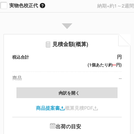
実物色校正代
納期+約1～2週間
見積金額(概算)
円
税込合計
--
(1個あたり約
円)
商品
--
製版代
--
内訳を開く
印刷代
--
商品提案書
概算見積PDF
送料
--
※
北海道・沖縄・離島 別途
追加オプション
--
出荷の目安