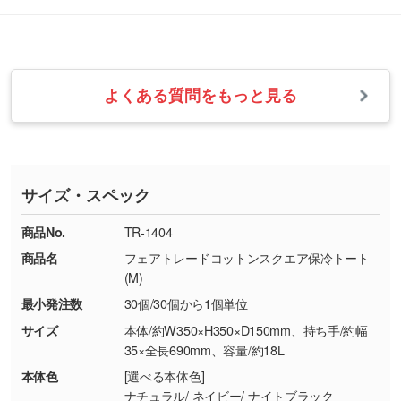
改めてご案内いたします。
シルク印刷、レーザー彫刻など印刷方法にあわ
ます。
せて、フルカラーのデータを1色になおしま
お問い合わせフォームをご利用ください。1営
【返品・交換の対象】
す。→
詳しく見る
業日以内に担当スタッフよりメールにてご連絡
また、お選びいただいた印刷色が本体色に合わ
・お届け時に商品が損傷・故障している場合
いたします。
ない場合や仕上がりに影響しそうな場合は、ス
よくある質問をもっと見る
・ご注文と異なる商品が届いた場合
・1色印刷でグラデーションや濃淡を表現した
お急ぎの場合はお電話でのご質問も受け付けて
タッフから別の色をご案内することもございま
・印刷不良があった場合
い
おります。下記電話番号までお問い合わせくだ
す。
※印刷不良は原則として“再印刷”でご対応させ
網点という技法で濃淡を表現することができま
さい。
ていただいております。
す。濃淡の差が分かるデータに調整いたしま
サイズ・スペック
※詳しくは「
商品の良品基準について
」をご覧
す。→
詳しく見る
TEL：0422-29-9911 営業時間10:00～
ください。
18:00(土日祝日除く)
商品No.
TR-1404
・コーポレートカラーを使って印刷したい／印
お問い合わせフォームはこちら
商品名
フェアトレードコットンスクエア保冷トート
【返品・交換ができない場合】
刷色にこだわりがある
(M)
・お客様の元で商品を加工された場合、または
DIC・PANTONEなどのカラーチップの指定や、
最小発注数
30個/30個から1個単位
商品が破損した場合
現物支給による色指定も承っております。→
詳
・商品到着後7日以上経過している場合
しく見る
サイズ
本体/約W350×H350×D150mm、持ち手/約幅
35×全長690mm、容量/約18L
・お客様のご都合による返品・交換依頼(商
品・色・数量などの注文間違い等)
・背景がある画像からキャラクター部分だけを
本体色
[選べる本体色]
ナチュラル/ ネイビー/ ナイトブラック
使いたいです