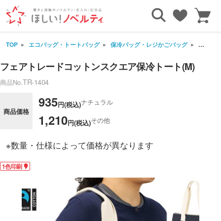
TOP
エコバッグ・トートバッグ
保冷バッグ・レジかごバッグ
フェアト
フェアトレードコットンスクエア保冷トート(M)
TR-1404
商品No.
935
ナチュラル
円(税込)
商品価格
1,210
その他
円(税込)
※数量・仕様によって価格が異なります
1色印刷