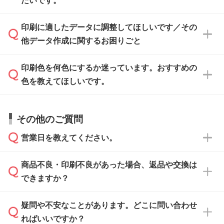
たいです。
ます。各商品ページの『印刷方法・テンプレー
ト』からダウンロードをお願いいたします。
ご入稿後は経験豊富なスタッフがデータに不備
印刷に適したデータに調整してほしいです／その
入稿用のテンプレートはPDF形式ですが、
印刷に適したデータ・解像度かどうか、担当ス
がないかチェックし、お客様と確認してから印
IllustratorやPhotoshopで開いてご利用いただけ
他データ作成に関するお困りごと
タッフが事前に確認いたします。
刷に進みますので、ご安心ください。
ます。詳しい手順は「
入稿テンプレートの使い
データはお見積・ご注文・
お問い合わせフォー
方
」をご確認ください。
印刷色を何色にするか迷っています。おすすめの
ム
へ添付いただくか、担当スタッフ宛にメール
データ作成でお困りの際には、担当スタッフが
でお送りください。
色を教えてほしいです。
サポートいたしますのでお気軽にご相談くださ
仕上がりに影響しそうな点もチェックいたしま
い。
すので、データのご相談だけでもお気軽にお問
お問い合わせフォーム
や、見積/注文フォーム
お見積・ご注文・
お問い合わせフォーム
からご
その他のご質問
い合わせください。
から添付してお送りください。
相談いただきますと、担当スタッフがお客様の
ご希望や商品の本体色を確認し、印刷色をご提
営業日を教えてください。
なお、印刷用データの作り方に関する詳細は、
・解像度の低いデータをトレース/調整してほ
案させていただきます。
「
完全データ入稿
」をご参照ください。
しい
本体色がブラック、ネイビーなど濃色の場合は
商品不良・印刷不良があった場合、返品や交換は
営業日は平日の10:00～18:00で、土日祝日はお
解像度の低い画像や、手書きのイラスト、写真
白色か淡い色の印刷色をおすすめしておりま
できますか？
休みとなります。注文・見積・お問い合わせ
などを、印刷に適したベクターデータに変換し
す。
は、土日祝日でもお送りいただければ、出社後
ます。→
詳しく見る
本体色がナチュラルなど淡色の場合、印刷をく
疑問や不安なことがあります。どこに問い合わせ
速やかに対応いたします。
お手数をお掛けいたしますが、至急担当スタッ
っきりと目立たせたいときは濃い印刷色が、柔
ればいいですか？
フまでご連絡ください。商品の状況を確認し、
・フルカラーデータを1色に変換してほしい
らかい雰囲気にしたいときは淡い印刷色が映え