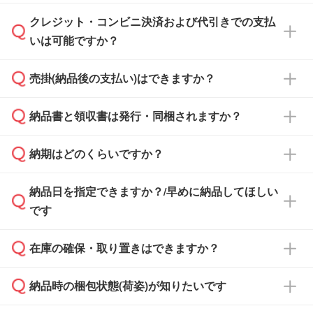
ださい。
クレジット・コンビニ決済および代引きでの支払
通常、翌営業日までにお送りしております。混
いは可能ですか？
雑状況によっては、お時間をいただくこともご
ざいます。予めご了承ください。土日祝日にご
売掛(納品後の支払い)はできますか？
依頼いただいた場合は、翌営業日以降のご連絡
銀行振込のみのご対応となります。
となります。
納品書と領収書は発行・同梱されますか？
基本的には先入金をお願いしておりますが、自
治体・行政機関・学校・病院・上場企業様 な
納期はどのくらいですか？
どの場合は、月末締め翌月末払いに対応可能で
納品書・領収書は ご依頼をいただいた場合の
す。
み発行しております。商品への同梱はしておら
納品日を指定できますか？/早めに納品してほしい
ず、通常はPDFデータをメール添付でお送りし
・印刷する場合(500個程度)
また、卒業・卒園記念品で対策委員会や個人様
です
ます。
ご入金、イメージ画像の校了から約2週間～2
からご注文いただく場合でも、お支払い元が学
原本の郵送をご希望の場合は、担当スタッフま
週間半でご納品いたします。
校や幼稚園・保育園であれば、同様の条件でご
たは注文フォームの『ご注文に関する備考欄』
在庫の確保・取り置きはできますか？
ご希望の納期がある場合は、お問い合わせ・お
対応できる場合がございます。
よりお知らせください。
・商品のみ注文する場合(サンプル購入を含む)
見積もり・ご注文時にその旨をお知らせくださ
ご希望の際は担当スタッフまでお気軽にご相談
ご入金確認後、1～2営業日で出荷いたしま
納品時の梱包状態(荷姿)が知りたいです
い。
ご入金確認後に在庫を確保し、注文確定のご連
ください。
す。
在庫状況や印刷スケジュールを確認のうえ、対
絡を致します。ご入金いただくまで在庫の確保