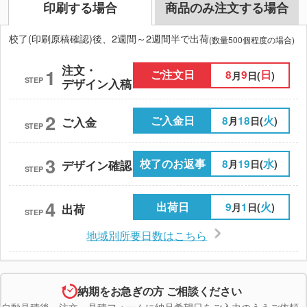
印刷する場合
商品のみ注文する場合
校了(印刷原稿確認)後、2週間～2週間半で出荷
(数量500個程度の場合)
注文・
1
ご注文日
8
9
日
月
日(
)
STEP
デザイン入稿
2
ご入金日
8
18
火
月
日(
)
ご入金
STEP
3
校了のお返事
8
19
水
月
日(
)
デザイン確認
STEP
4
出荷日
9
1
火
月
日(
)
出荷
STEP
地域別所要日数はこちら
納期をお急ぎの方 ご相談ください