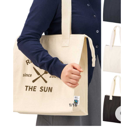
1
/
16