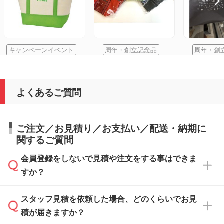
キャンペーンイベント
周年・創立記念品
周年・創
よくあるご質問
ご注文／お見積り／お支払い／配送・納期に
関するご質問
会員登録をしないで見積や注文をする事はできま
すか？
スタッフ見積を依頼した場合、どのくらいでお見
可能です。見積・注文フォームにて『ゲストの
積が届きますか？
まま進む』ボタンからお進みのうえ、ご依頼く