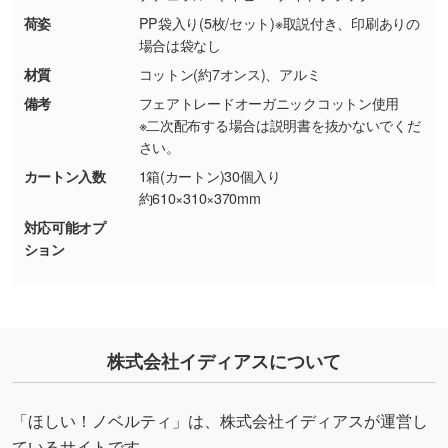
シンプルな背景のデータや、使いたいキャラク
荷姿
PP袋入り(5枚/セット)※取説付き、印刷ありの
ター部分の輪郭がはっきりしているデータは切
場合は袋なし
り抜き処理が可能です。→
詳しく見る
材質
コットン(約7オンス)、アルミ
備考
フェアトレードオーガニックコットン使用
・持っているデータの背景が足りない／塗り足
※二次配布する場合は説明書を抜かないでくだ
しの作り方が分からない
さい。
印刷したいデータが印刷範囲よりも小さい場
カートン入数
1箱(カートン)30個入り
合、シンプルな色・柄の背景であれば拡張が可
約610×310×370mm
能です。→
詳しく見る
対応可能オプ
ション
・デザインにQRコードを入れたい／QRコード
を生成してほしい
URLをご指定いただければ、QRコードを生成
いたします。配置のご相談にも応じています。
株式会社イディアスについて
→
詳しく見る
「ほしい！ノベルティ」は、株式会社イディアスが運営し
ているサイトです。