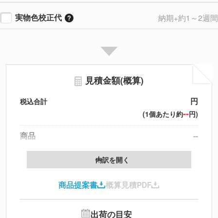
実物色校正代
納期+約1～2週間
見積金額(概算)
円
税込合計
--
(1個あたり約
円)
商品
--
製版代
--
内訳を開く
印刷代
--
商品提案書
概算見積PDF
送料
--
※
北海道・沖縄・離島 別途
追加オプション
--
出荷の目安