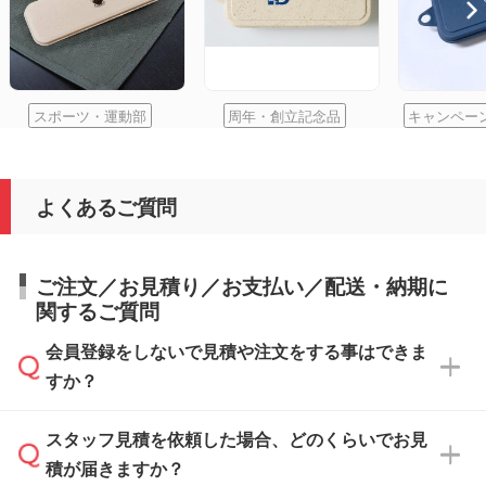
スポーツ・運動部
周年・創立記念品
キャンペー
よくあるご質問
ご注文／お見積り／お支払い／配送・納期に
関するご質問
会員登録をしないで見積や注文をする事はできま
すか？
スタッフ見積を依頼した場合、どのくらいでお見
可能です。見積・注文フォームにて『ゲストの
積が届きますか？
まま進む』ボタンからお進みのうえ、ご依頼く