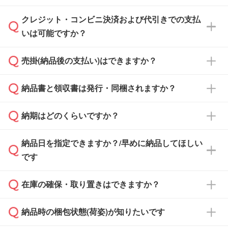
ださい。
クレジット・コンビニ決済および代引きでの支払
通常、翌営業日までにお送りしております。混
いは可能ですか？
雑状況によっては、お時間をいただくこともご
ざいます。予めご了承ください。土日祝日にご
売掛(納品後の支払い)はできますか？
依頼いただいた場合は、翌営業日以降のご連絡
銀行振込のみのご対応となります。
となります。
納品書と領収書は発行・同梱されますか？
基本的には先入金をお願いしておりますが、自
治体・行政機関・学校・病院・上場企業様 な
納期はどのくらいですか？
どの場合は、月末締め翌月末払いに対応可能で
納品書・領収書は ご依頼をいただいた場合の
す。
み発行しております。商品への同梱はしておら
納品日を指定できますか？/早めに納品してほしい
ず、通常はPDFデータをメール添付でお送りし
・印刷する場合(500個程度)
また、卒業・卒園記念品で対策委員会や個人様
です
ます。
ご入金、イメージ画像の校了から約2週間～2
からご注文いただく場合でも、お支払い元が学
原本の郵送をご希望の場合は、担当スタッフま
週間半でご納品いたします。
校や幼稚園・保育園であれば、同様の条件でご
たは注文フォームの『ご注文に関する備考欄』
在庫の確保・取り置きはできますか？
ご希望の納期がある場合は、お問い合わせ・お
対応できる場合がございます。
よりお知らせください。
・商品のみ注文する場合(サンプル購入を含む)
見積もり・ご注文時にその旨をお知らせくださ
ご希望の際は担当スタッフまでお気軽にご相談
ご入金確認後、1～2営業日で出荷いたしま
納品時の梱包状態(荷姿)が知りたいです
い。
ご入金確認後に在庫を確保し、注文確定のご連
ください。
す。
在庫状況や印刷スケジュールを確認のうえ、対
絡を致します。ご入金いただくまで在庫の確保