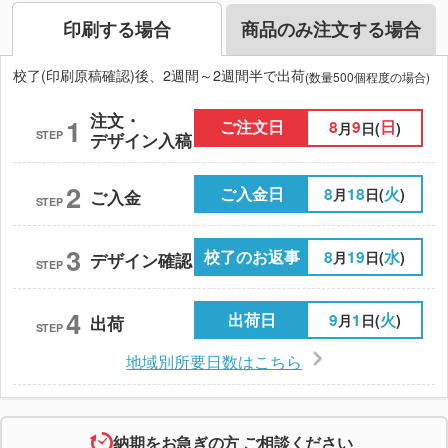
印刷する場合
商品のみ注文する場合
校了(印刷原稿確認)後、2週間～2週間半で出荷
(数量500個程度の場合)
注文・
1
ご注文日
8
9
日
月
日(
)
STEP
デザイン入稿
2
ご入金日
8
18
火
月
日(
)
ご入金
STEP
3
校了のお返事
8
19
水
月
日(
)
デザイン確認
STEP
4
出荷日
9
1
火
月
日(
)
出荷
STEP
地域別所要日数はこちら
納期をお急ぎの方 ご相談ください