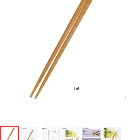
1
/
6