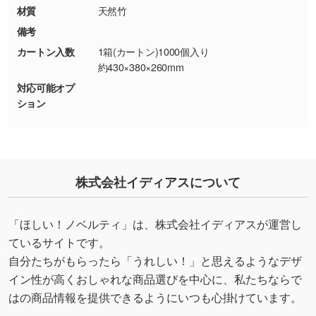
使いたいです
材質
天然竹
シンプルな背景のデータや、使いたいキャラク
備考
ター部分の輪郭がはっきりしているデータは切
カートン入数
1箱(カートン)1000個入り
り抜き処理が可能です。→
詳しく見る
約430×380×260mm
対応可能オプ
・持っているデータの背景が足りない／塗り足
ション
しの作り方が分からない
印刷したいデータが印刷範囲よりも小さい場
合、シンプルな色・柄の背景であれば拡張が可
能です。→
詳しく見る
株式会社イディアスについて
・デザインにQRコードを入れたい／QRコード
を生成してほしい
「ほしい！ノベルティ」は、株式会社イディアスが運営し
URLをご指定いただければ、QRコードを生成
ているサイトです。
いたします。配置のご相談にも応じています。
自分たちがもらったら「うれしい！」と思えるようなデザ
→
詳しく見る
イン性が高くおしゃれな商品選びを中心に、私たちならで
はの商品情報を提供できるようにいつも心掛けています。