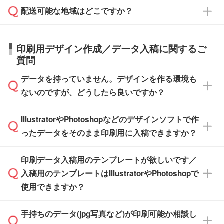
応が可能かご案内いたします。
配送可能な地域はどこですか？
はできかねますので予めご了承ください。
商品によって異なります。各ページにある商品
納期は商品や数量、印刷方法、ご納品場所、在
また、お急ぎで印刷をご希望の場合は、最短5
詳細の荷姿欄をご確認ください。
庫の有無によって異なります。正確な日程はス
営業日で出荷可能な商品もご用意しておりま
【箱入り】 商品がひとつずつ箱に入っていま
日本全国へお届けが可能です。なお、海外への
タッフまでお問い合わせください。
印刷用デザイン作成／データ入稿に関するご
す。>>
対象商品はこちら
す。(白箱、化粧箱、ブリスターパックなど)
直接納品は行っておりませんので予めご了承く
質問
※最短出荷日は商品によって異なります。各商
【袋入り】 商品がひとつずつ袋に入っていま
ださい。
また、商品ページ内の「出荷までのスケジュー
品ページにてご確認ください
す。(透明袋、デザイン袋など)
データを持っていません。デザインを作る環境も
ル」に注文予定日をご入力いただくと、おおよ
【個包装なし】 個包装がされていない状態で
ないのですが、どうしたら良いですか？
その締切日や出荷目安をご確認いただけます。
納品します。
商品在庫や印刷ラインを確保するためにも、商
※化粧箱から白箱への入れ替えや、オリジナル
IllustratorやPhotoshopなどのデザインソフトで作
品が決まりましたらお早めのご発注をお願いい
無料の「
デザインシミュレーター
」を使えば、
箱の作成は原則承っておりません。
たします。
ったデータをそのまま印刷用に入稿できますか？
PCやスマホから簡単にデザインを作成できま
す。スタンプやテンプレートも豊富なので、デ
※土日祝日を除く営業日換算です。
印刷データ入稿用のテンプレートが欲しいです／
ザインソフトがなくても安心です。
IllustratorやPhotoshop、CLIP STUDIOなどのデ
※沖縄・離島は追加日数がかかります。
入稿用のテンプレートはIllustratorやPhotoshopで
ザインソフトでこだわりのデザインを作成した
また、「
データ作成サービス
」もご利用いただ
使用できますか？
い方は、
完全データ入稿
がおすすめです。
けます。ご希望の文言・書体・印刷色をお知ら
「.ai」形式または「.psd」形式で保存し、お見
せいただければ、弊社にて無料でデザインデー
積・ご注文フォームにアップロードしてご入稿
手持ちのデータ(jpg写真など)が印刷可能か相談し
一部商品は入稿用テンプレートのご用意があり
タを1点作成いたします。