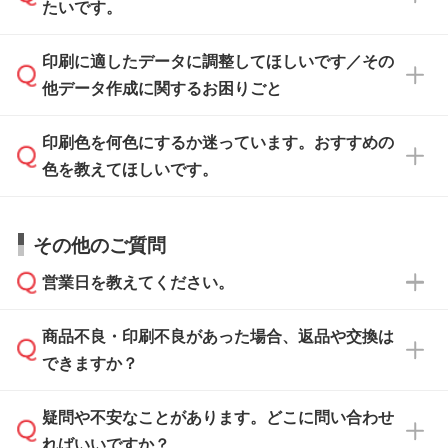
ください。
たいです。
ます。各商品ページの『印刷方法・テンプレー
ト』からダウンロードをお願いいたします。
ご入稿後は経験豊富なスタッフがデータに不備
印刷に適したデータに調整してほしいです／その
入稿用のテンプレートはPDF形式ですが、
印刷に適したデータ・解像度かどうか、担当ス
がないかチェックし、お客様と確認してから印
IllustratorやPhotoshopで開いてご利用いただけ
他データ作成に関するお困りごと
タッフが事前に確認いたします。
刷に進みますので、ご安心ください。
ます。詳しい手順は「
入稿テンプレートの使い
データはお見積・ご注文・
お問い合わせフォー
方
」をご確認ください。
印刷色を何色にするか迷っています。おすすめの
ム
へ添付いただくか、担当スタッフ宛にメール
データ作成でお困りの際には、担当スタッフが
でお送りください。
色を教えてほしいです。
サポートいたしますのでお気軽にご相談くださ
仕上がりに影響しそうな点もチェックいたしま
い。
すので、データのご相談だけでもお気軽にお問
お問い合わせフォーム
や、見積/注文フォーム
お見積・ご注文・
お問い合わせフォーム
からご
その他のご質問
い合わせください。
から添付してお送りください。
相談いただきますと、担当スタッフがお客様の
ご希望や商品の本体色を確認し、印刷色をご提
営業日を教えてください。
なお、印刷用データの作り方に関する詳細は、
・解像度の低いデータをトレース/調整してほ
案させていただきます。
「
完全データ入稿
」をご参照ください。
しい
本体色がブラック、ネイビーなど濃色の場合は
商品不良・印刷不良があった場合、返品や交換は
営業日は平日の10:00～18:00で、土日祝日はお
解像度の低い画像や、手書きのイラスト、写真
白色か淡い色の印刷色をおすすめしておりま
できますか？
休みとなります。注文・見積・お問い合わせ
などを、印刷に適したベクターデータに変換し
す。
は、土日祝日でもお送りいただければ、出社後
ます。→
詳しく見る
本体色がナチュラルなど淡色の場合、印刷をく
疑問や不安なことがあります。どこに問い合わせ
速やかに対応いたします。
お手数をお掛けいたしますが、至急担当スタッ
っきりと目立たせたいときは濃い印刷色が、柔
ればいいですか？