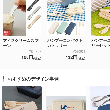
バンブーコンパクト
バンブー
アイスクリームスプ
カトラリー
リーセッ
ーン
V010564
TS-1497
132円
198円
(税込)
(税込)
おすすめのデザイン事例