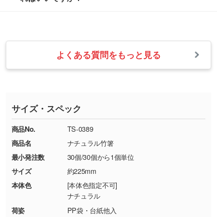
フまでご連絡ください。商品の状況を確認し、
・フルカラーデータを1色に変換してほしい
らかい雰囲気にしたいときは淡い印刷色が映え
改めてご案内いたします。
シルク印刷、レーザー彫刻など印刷方法にあわ
ます。
せて、フルカラーのデータを1色になおしま
お問い合わせフォームをご利用ください。1営
【返品・交換の対象】
す。→
詳しく見る
業日以内に担当スタッフよりメールにてご連絡
また、お選びいただいた印刷色が本体色に合わ
・お届け時に商品が損傷・故障している場合
いたします。
ない場合や仕上がりに影響しそうな場合は、ス
よくある質問をもっと見る
・ご注文と異なる商品が届いた場合
・1色印刷でグラデーションや濃淡を表現した
お急ぎの場合はお電話でのご質問も受け付けて
タッフから別の色をご案内することもございま
・印刷不良があった場合
い
おります。下記電話番号までお問い合わせくだ
す。
※印刷不良は原則として“再印刷”でご対応させ
網点という技法で濃淡を表現することができま
さい。
ていただいております。
す。濃淡の差が分かるデータに調整いたしま
サイズ・スペック
※詳しくは「
商品の良品基準について
」をご覧
す。→
詳しく見る
TEL：0422-29-9911 営業時間10:00～
ください。
18:00(土日祝日除く)
商品No.
TS-0389
・コーポレートカラーを使って印刷したい／印
お問い合わせフォームはこちら
商品名
ナチュラル竹箸
【返品・交換ができない場合】
刷色にこだわりがある
最小発注数
30個/30個から1個単位
・お客様の元で商品を加工された場合、または
DIC・PANTONEなどのカラーチップの指定や、
商品が破損した場合
現物支給による色指定も承っております。→
詳
サイズ
約225mm
・商品到着後7日以上経過している場合
しく見る
本体色
[本体色指定不可]
・お客様のご都合による返品・交換依頼(商
ナチュラル
品・色・数量などの注文間違い等)
・背景がある画像からキャラクター部分だけを
荷姿
PP袋・台紙他入