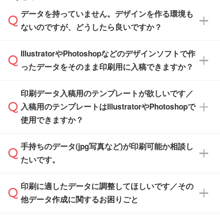
ださい。
また、商品ページ内の「出荷までのスケジュー
品ページにてご確認ください
す。(透明袋、デザイン袋など)
データを持っていません。デザインを作る環境も
ル」に注文予定日をご入力いただくと、おおよ
【個包装なし】 個包装がされていない状態で
ないのですが、どうしたら良いですか？
その締切日や出荷目安をご確認いただけます。
納品します。
商品在庫や印刷ラインを確保するためにも、商
※化粧箱から白箱への入れ替えや、オリジナル
IllustratorやPhotoshopなどのデザインソフトで作
品が決まりましたらお早めのご発注をお願いい
無料の「
デザインシミュレーター
」を使えば、
箱の作成は原則承っておりません。
たします。
ったデータをそのまま印刷用に入稿できますか？
PCやスマホから簡単にデザインを作成できま
す。スタンプやテンプレートも豊富なので、デ
※土日祝日を除く営業日換算です。
印刷データ入稿用のテンプレートが欲しいです／
ザインソフトがなくても安心です。
IllustratorやPhotoshop、CLIP STUDIOなどのデ
※沖縄・離島は追加日数がかかります。
入稿用のテンプレートはIllustratorやPhotoshopで
ザインソフトでこだわりのデザインを作成した
また、「
データ作成サービス
」もご利用いただ
使用できますか？
い方は、
完全データ入稿
がおすすめです。
けます。ご希望の文言・書体・印刷色をお知ら
「.ai」形式または「.psd」形式で保存し、お見
せいただければ、弊社にて無料でデザインデー
積・ご注文フォームにアップロードしてご入稿
手持ちのデータ(jpg写真など)が印刷可能か相談し
一部商品は入稿用テンプレートのご用意があり
タを1点作成いたします。
ください。
たいです。
ます。各商品ページの『印刷方法・テンプレー
ト』からダウンロードをお願いいたします。
ご入稿後は経験豊富なスタッフがデータに不備
印刷に適したデータに調整してほしいです／その
入稿用のテンプレートはPDF形式ですが、
印刷に適したデータ・解像度かどうか、担当ス
がないかチェックし、お客様と確認してから印
IllustratorやPhotoshopで開いてご利用いただけ
他データ作成に関するお困りごと
タッフが事前に確認いたします。
刷に進みますので、ご安心ください。
ます。詳しい手順は「
入稿テンプレートの使い
データはお見積・ご注文・
お問い合わせフォー