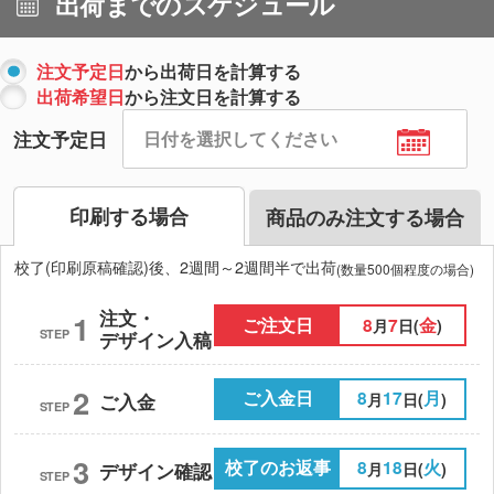
出荷までのスケジュール
注文予定日
から出荷日を計算する
出荷希望日
から注文日を計算する
注文予定日
印刷する場合
商品のみ注文する場合
校了(印刷原稿確認)後、2週間～2週間半で出荷
(数量500個程度の場合)
注文・
1
ご注文日
8
7
金
月
日(
)
STEP
デザイン入稿
2
ご入金日
8
17
月
月
日(
)
ご入金
STEP
3
校了のお返事
8
18
火
月
日(
)
デザイン確認
STEP