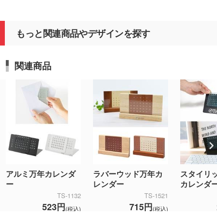
もっと関連商品やデザインを探す
関連商品
アルミ万年カレンダ
ラバーウッド万年カ
スタイリ
ー
レンダー
カレンダ
TS-1132
TS-1521
523円
715円
(税込)
(税込)