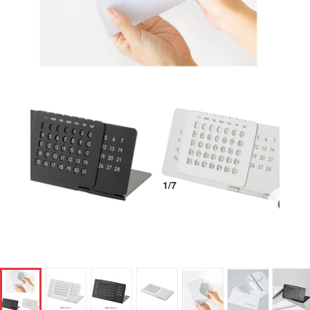
1
/
7