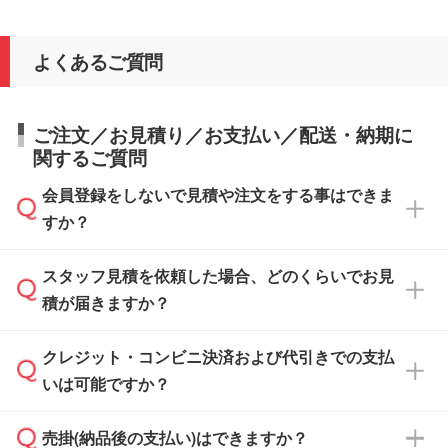
よくあるご質問
ご注文／お見積り／お支払い／配送・納期に
関するご質問
会員登録をしないで見積や注文をする事はできま
すか？
スタッフ見積を依頼した場合、どのくらいでお見
可能です。見積・注文フォームにて『ゲストの
積が届きますか？
まま進む』ボタンからお進みのうえ、ご依頼く
ださい。
クレジット・コンビニ決済および代引きでの支払
通常、翌営業日までにお送りしております。混
いは可能ですか？
雑状況によっては、お時間をいただくこともご
ざいます。予めご了承ください。土日祝日にご
売掛(納品後の支払い)はできますか？
依頼いただいた場合は、翌営業日以降のご連絡
銀行振込のみのご対応となります。