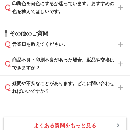
方
」をご確認ください。
印刷色を何色にするか迷っています。おすすめの
ム
へ添付いただくか、担当スタッフ宛にメール
データ作成でお困りの際には、担当スタッフが
でお送りください。
色を教えてほしいです。
サポートいたしますのでお気軽にご相談くださ
仕上がりに影響しそうな点もチェックいたしま
い。
すので、データのご相談だけでもお気軽にお問
お問い合わせフォーム
や、見積/注文フォーム
お見積・ご注文・
お問い合わせフォーム
からご
その他のご質問
い合わせください。
から添付してお送りください。
相談いただきますと、担当スタッフがお客様の
ご希望や商品の本体色を確認し、印刷色をご提
営業日を教えてください。
なお、印刷用データの作り方に関する詳細は、
・解像度の低いデータをトレース/調整してほ
案させていただきます。
「
完全データ入稿
」をご参照ください。
しい
本体色がブラック、ネイビーなど濃色の場合は
商品不良・印刷不良があった場合、返品や交換は
営業日は平日の10:00～18:00で、土日祝日はお
解像度の低い画像や、手書きのイラスト、写真
白色か淡い色の印刷色をおすすめしておりま
できますか？
休みとなります。注文・見積・お問い合わせ
などを、印刷に適したベクターデータに変換し
す。
は、土日祝日でもお送りいただければ、出社後
ます。→
詳しく見る
本体色がナチュラルなど淡色の場合、印刷をく
疑問や不安なことがあります。どこに問い合わせ
速やかに対応いたします。
お手数をお掛けいたしますが、至急担当スタッ
っきりと目立たせたいときは濃い印刷色が、柔
ればいいですか？
フまでご連絡ください。商品の状況を確認し、
・フルカラーデータを1色に変換してほしい
らかい雰囲気にしたいときは淡い印刷色が映え
改めてご案内いたします。
シルク印刷、レーザー彫刻など印刷方法にあわ
ます。
せて、フルカラーのデータを1色になおしま
お問い合わせフォームをご利用ください。1営
【返品・交換の対象】
す。→
詳しく見る
業日以内に担当スタッフよりメールにてご連絡
また、お選びいただいた印刷色が本体色に合わ
・お届け時に商品が損傷・故障している場合
いたします。
ない場合や仕上がりに影響しそうな場合は、ス
よくある質問をもっと見る
・ご注文と異なる商品が届いた場合
・1色印刷でグラデーションや濃淡を表現した