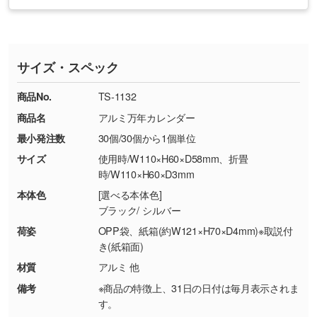
お急ぎの場合はお電話でのご質問も受け付けて
タッフから別の色をご案内することもございま
・印刷不良があった場合
い
おります。下記電話番号までお問い合わせくだ
す。
※印刷不良は原則として“再印刷”でご対応させ
網点という技法で濃淡を表現することができま
さい。
ていただいております。
す。濃淡の差が分かるデータに調整いたしま
サイズ・スペック
※詳しくは「
商品の良品基準について
」をご覧
す。→
詳しく見る
TEL：0422-29-9911 営業時間10:00～
ください。
18:00(土日祝日除く)
商品No.
TS-1132
・コーポレートカラーを使って印刷したい／印
お問い合わせフォームはこちら
商品名
アルミ万年カレンダー
【返品・交換ができない場合】
刷色にこだわりがある
最小発注数
30個/30個から1個単位
・お客様の元で商品を加工された場合、または
DIC・PANTONEなどのカラーチップの指定や、
商品が破損した場合
現物支給による色指定も承っております。→
詳
サイズ
使用時/W110×H60×D58mm、折畳
・商品到着後7日以上経過している場合
しく見る
時/W110×H60×D3mm
・お客様のご都合による返品・交換依頼(商
本体色
[選べる本体色]
品・色・数量などの注文間違い等)
・背景がある画像からキャラクター部分だけを
ブラック/ シルバー
使いたいです
荷姿
OPP袋、紙箱(約W121×H70×D4mm)※取説付
シンプルな背景のデータや、使いたいキャラク
き(紙箱面)
ター部分の輪郭がはっきりしているデータは切
材質
アルミ 他
り抜き処理が可能です。→
詳しく見る
備考
※商品の特徴上、31日の日付は毎月表示されま
す。
・持っているデータの背景が足りない／塗り足