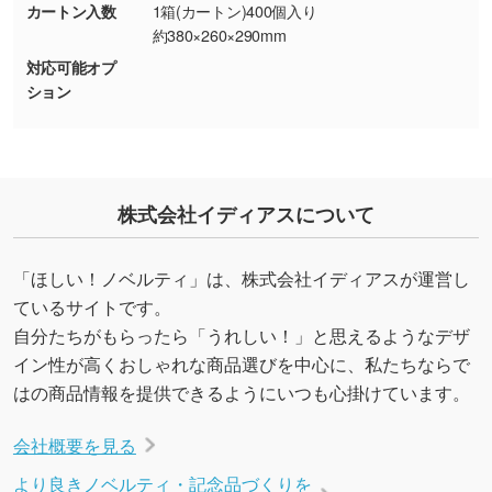
カートン入数
1箱(カートン)400個入り
しの作り方が分からない
約380×260×290mm
印刷したいデータが印刷範囲よりも小さい場
対応可能オプ
合、シンプルな色・柄の背景であれば拡張が可
ション
能です。→
詳しく見る
・デザインにQRコードを入れたい／QRコード
を生成してほしい
株式会社イディアスについて
URLをご指定いただければ、QRコードを生成
いたします。配置のご相談にも応じています。
→
詳しく見る
「ほしい！ノベルティ」は、株式会社イディアスが運営し
ているサイトです。
自分たちがもらったら「うれしい！」と思えるようなデザ
イン性が高くおしゃれな商品選びを中心に、私たちならで
はの商品情報を提供できるようにいつも心掛けています。
会社概要を見る
より良きノベルティ・記念品づくりを