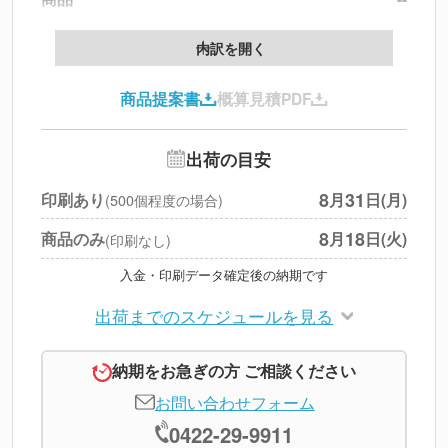
製版代
--
内訳を開く
印刷代
--
商品提案書
概算見積PDF
送料
--
※
北海道・沖縄・離島 別途
追加オプション
--
出荷の目安
円
税別合計
8
31
印刷あり
月
日(月)
(500個程度の場合)
※
上記小計は税別です
8
18
商品のみ
月
日(火)
(印刷なし)
入金・印刷データ確定後の納期です
出荷までのスケジュールを見る
納期をお急ぎの方 ご相談ください
お問い合わせフォーム
0422-29-9911