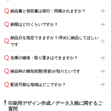
となります。
納品書と領収書は発行・同梱されますか？
基本的には先入金をお願いしておりますが、自
治体・行政機関・学校・病院・上場企業様 な
納期はどのくらいですか？
どの場合は、月末締め翌月末払いに対応可能で
納品書・領収書は ご依頼をいただいた場合の
す。
み発行しております。商品への同梱はしておら
納品日を指定できますか？/早めに納品してほしい
ず、通常はPDFデータをメール添付でお送りし
・印刷する場合(500個程度)
また、卒業・卒園記念品で対策委員会や個人様
です
ます。
ご入金、イメージ画像の校了から約2週間～2
からご注文いただく場合でも、お支払い元が学
原本の郵送をご希望の場合は、担当スタッフま
週間半でご納品いたします。
校や幼稚園・保育園であれば、同様の条件でご
たは注文フォームの『ご注文に関する備考欄』
在庫の確保・取り置きはできますか？
ご希望の納期がある場合は、お問い合わせ・お
対応できる場合がございます。
よりお知らせください。
・商品のみ注文する場合(サンプル購入を含む)
見積もり・ご注文時にその旨をお知らせくださ
ご希望の際は担当スタッフまでお気軽にご相談
ご入金確認後、1～2営業日で出荷いたしま
納品時の梱包状態(荷姿)が知りたいです
い。
ご入金確認後に在庫を確保し、注文確定のご連
ください。
す。
在庫状況や印刷スケジュールを確認のうえ、対
絡を致します。ご入金いただくまで在庫の確保
応が可能かご案内いたします。
配送可能な地域はどこですか？
はできかねますので予めご了承ください。
商品によって異なります。各ページにある商品
納期は商品や数量、印刷方法、ご納品場所、在
また、お急ぎで印刷をご希望の場合は、最短5
詳細の荷姿欄をご確認ください。
庫の有無によって異なります。正確な日程はス
営業日で出荷可能な商品もご用意しておりま
【箱入り】 商品がひとつずつ箱に入っていま
日本全国へお届けが可能です。なお、海外への
タッフまでお問い合わせください。
印刷用デザイン作成／データ入稿に関するご
す。>>
対象商品はこちら
す。(白箱、化粧箱、ブリスターパックなど)
直接納品は行っておりませんので予めご了承く
質問
※最短出荷日は商品によって異なります。各商
【袋入り】 商品がひとつずつ袋に入っていま