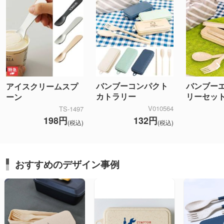
バンブーコンパクト
バンブー
アイスクリームスプ
カトラリー
リーセッ
ーン
V010564
TS-1497
132円
198円
(税込)
(税込)
おすすめのデザイン事例