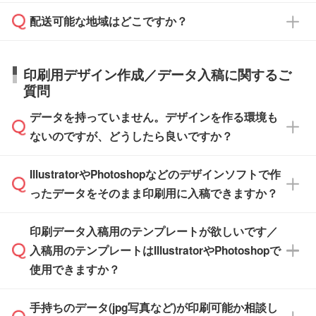
在庫状況や印刷スケジュールを確認のうえ、対
絡を致します。ご入金いただくまで在庫の確保
応が可能かご案内いたします。
配送可能な地域はどこですか？
はできかねますので予めご了承ください。
商品によって異なります。各ページにある商品
納期は商品や数量、印刷方法、ご納品場所、在
また、お急ぎで印刷をご希望の場合は、最短5
詳細の荷姿欄をご確認ください。
庫の有無によって異なります。正確な日程はス
営業日で出荷可能な商品もご用意しておりま
【箱入り】 商品がひとつずつ箱に入っていま
日本全国へお届けが可能です。なお、海外への
タッフまでお問い合わせください。
印刷用デザイン作成／データ入稿に関するご
す。>>
対象商品はこちら
す。(白箱、化粧箱、ブリスターパックなど)
直接納品は行っておりませんので予めご了承く
質問
※最短出荷日は商品によって異なります。各商
【袋入り】 商品がひとつずつ袋に入っていま
ださい。
また、商品ページ内の「出荷までのスケジュー
品ページにてご確認ください
す。(透明袋、デザイン袋など)
データを持っていません。デザインを作る環境も
ル」に注文予定日をご入力いただくと、おおよ
【個包装なし】 個包装がされていない状態で
ないのですが、どうしたら良いですか？
その締切日や出荷目安をご確認いただけます。
納品します。
商品在庫や印刷ラインを確保するためにも、商
※化粧箱から白箱への入れ替えや、オリジナル
IllustratorやPhotoshopなどのデザインソフトで作
品が決まりましたらお早めのご発注をお願いい
無料の「
デザインシミュレーター
」を使えば、
箱の作成は原則承っておりません。
たします。
ったデータをそのまま印刷用に入稿できますか？
PCやスマホから簡単にデザインを作成できま
す。スタンプやテンプレートも豊富なので、デ
※土日祝日を除く営業日換算です。
印刷データ入稿用のテンプレートが欲しいです／
ザインソフトがなくても安心です。
IllustratorやPhotoshop、CLIP STUDIOなどのデ
※沖縄・離島は追加日数がかかります。
入稿用のテンプレートはIllustratorやPhotoshopで
ザインソフトでこだわりのデザインを作成した
また、「
データ作成サービス
」もご利用いただ
使用できますか？
い方は、
完全データ入稿
がおすすめです。
けます。ご希望の文言・書体・印刷色をお知ら
「.ai」形式または「.psd」形式で保存し、お見
せいただければ、弊社にて無料でデザインデー
積・ご注文フォームにアップロードしてご入稿
手持ちのデータ(jpg写真など)が印刷可能か相談し
一部商品は入稿用テンプレートのご用意があり