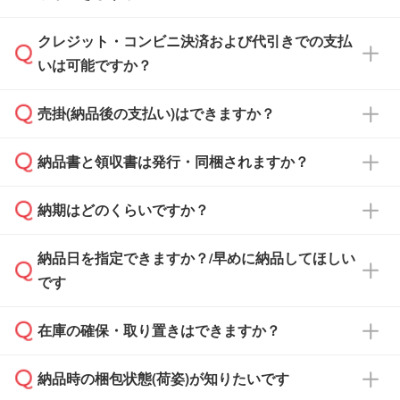
ださい。
クレジット・コンビニ決済および代引きでの支払
通常、翌営業日までにお送りしております。混
いは可能ですか？
雑状況によっては、お時間をいただくこともご
ざいます。予めご了承ください。土日祝日にご
売掛(納品後の支払い)はできますか？
依頼いただいた場合は、翌営業日以降のご連絡
銀行振込のみのご対応となります。
となります。
納品書と領収書は発行・同梱されますか？
基本的には先入金をお願いしておりますが、自
治体・行政機関・学校・病院・上場企業様 な
納期はどのくらいですか？
どの場合は、月末締め翌月末払いに対応可能で
納品書・領収書は ご依頼をいただいた場合の
す。
み発行しております。商品への同梱はしておら
納品日を指定できますか？/早めに納品してほしい
ず、通常はPDFデータをメール添付でお送りし
・印刷する場合(500個程度)
また、卒業・卒園記念品で対策委員会や個人様
です
ます。
ご入金、イメージ画像の校了から約2週間～2
からご注文いただく場合でも、お支払い元が学
原本の郵送をご希望の場合は、担当スタッフま
週間半でご納品いたします。
校や幼稚園・保育園であれば、同様の条件でご
たは注文フォームの『ご注文に関する備考欄』
在庫の確保・取り置きはできますか？
ご希望の納期がある場合は、お問い合わせ・お
対応できる場合がございます。
よりお知らせください。
・商品のみ注文する場合(サンプル購入を含む)
見積もり・ご注文時にその旨をお知らせくださ
ご希望の際は担当スタッフまでお気軽にご相談
ご入金確認後、1～2営業日で出荷いたしま
納品時の梱包状態(荷姿)が知りたいです
い。
ご入金確認後に在庫を確保し、注文確定のご連
ください。
す。