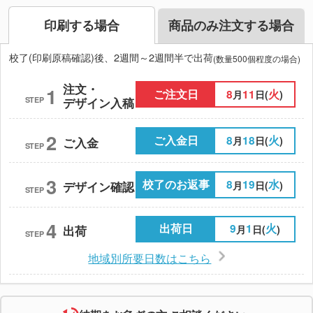
印刷する場合
商品のみ注文する場合
校了(印刷原稿確認)後、2週間～2週間半で出荷
(数量500個程度の場合)
注文・
1
ご注文日
8
11
火
月
日(
)
STEP
デザイン入稿
2
ご入金日
8
18
火
月
日(
)
ご入金
STEP
3
校了のお返事
8
19
水
月
日(
)
デザイン確認
STEP
4
出荷日
9
1
火
月
日(
)
出荷
STEP
地域別所要日数はこちら