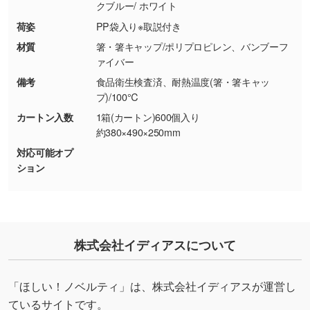
クブルー/ ホワイト
使いたいです
シンプルな背景のデータや、使いたいキャラク
荷姿
PP袋入り※取説付き
ター部分の輪郭がはっきりしているデータは切
材質
箸・箸キャップ/ポリプロピレン、バンブーフ
り抜き処理が可能です。→
詳しく見る
ァイバー
備考
食品衛生検査済、耐熱温度(箸・箸キャッ
・持っているデータの背景が足りない／塗り足
プ)/100℃
しの作り方が分からない
カートン入数
1箱(カートン)600個入り
印刷したいデータが印刷範囲よりも小さい場
約380×490×250mm
合、シンプルな色・柄の背景であれば拡張が可
対応可能オプ
能です。→
詳しく見る
ション
・デザインにQRコードを入れたい／QRコード
を生成してほしい
URLをご指定いただければ、QRコードを生成
株式会社イディアスについて
いたします。配置のご相談にも応じています。
→
詳しく見る
「ほしい！ノベルティ」は、株式会社イディアスが運営し
ているサイトです。