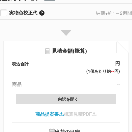
実物色校正代
納期+約1～2週間
見積金額(概算)
円
税込合計
--
(1個あたり約
円)
商品
--
製版代
--
内訳を開く
印刷代
--
商品提案書
概算見積PDF
送料
--
※
北海道・沖縄・離島 別途
追加オプション
--
出荷の目安