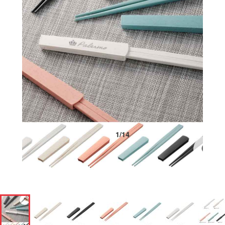
1
/
14