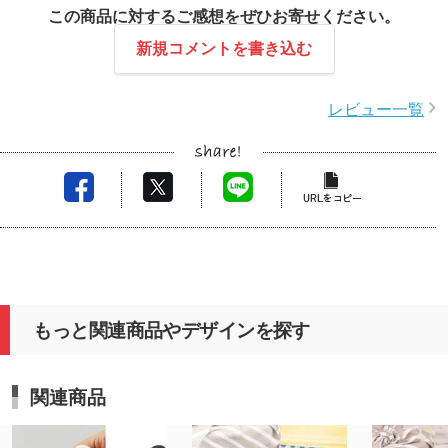
デザイ
この商品に対するご感想をぜひお寄せください。
行することができました。
ど、私
即日納品が実現できたのも、お客様のご協力あって
新規コメントを書き込む
当の方
こそです。
安心し
今後ともどうぞよろしくお願いいたします。
レビュー一覧
この度
ます。
商品の
ってい
また、
ありが
お客様
てご利
もっと関連商品やデザインを探す
す。
またの
関連商品