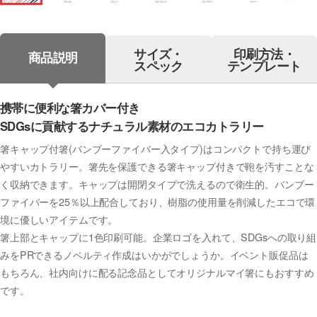
サイズ・
印刷方法・
商品説明
スペック
テンプレート
携帯に便利な箸カバー付き
SDGsに貢献するナチュラル素材のエコカトラリー
箸キャップ付箸(バンブーファイバー入タイプ)はコンパクトで持ち運び
やすいカトラリー。箸先を保護できる箸キャップ付きで鞄を汚すことな
く収納できます。キャップは開閉タイプで洗えるので衛生的。バンブー
ファイバーを25％以上配合しており、樹脂の使用量を削減したエコで環
境に優しいアイテムです。
箸上部とキャップに1色印刷可能。企業ロゴを入れて、SDGsへの取り組
みをPRできるノベルティ作成はいかがでしょうか。イベント販促品は
もちろん、社内向けに配る記念品としてオリジナルマイ箸にもおすすめ
です。