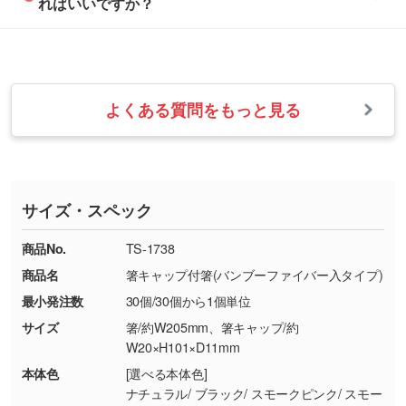
ればいいですか？
フまでご連絡ください。商品の状況を確認し、
・フルカラーデータを1色に変換してほしい
らかい雰囲気にしたいときは淡い印刷色が映え
改めてご案内いたします。
シルク印刷、レーザー彫刻など印刷方法にあわ
ます。
せて、フルカラーのデータを1色になおしま
お問い合わせフォームをご利用ください。1営
【返品・交換の対象】
す。→
詳しく見る
業日以内に担当スタッフよりメールにてご連絡
また、お選びいただいた印刷色が本体色に合わ
・お届け時に商品が損傷・故障している場合
いたします。
ない場合や仕上がりに影響しそうな場合は、ス
よくある質問をもっと見る
・ご注文と異なる商品が届いた場合
・1色印刷でグラデーションや濃淡を表現した
お急ぎの場合はお電話でのご質問も受け付けて
タッフから別の色をご案内することもございま
・印刷不良があった場合
い
おります。下記電話番号までお問い合わせくだ
す。
※印刷不良は原則として“再印刷”でご対応させ
網点という技法で濃淡を表現することができま
さい。
ていただいております。
す。濃淡の差が分かるデータに調整いたしま
サイズ・スペック
※詳しくは「
商品の良品基準について
」をご覧
す。→
詳しく見る
TEL：0422-29-9911 営業時間10:00～
ください。
18:00(土日祝日除く)
商品No.
TS-1738
・コーポレートカラーを使って印刷したい／印
お問い合わせフォームはこちら
商品名
箸キャップ付箸(バンブーファイバー入タイプ)
【返品・交換ができない場合】
刷色にこだわりがある
最小発注数
30個/30個から1個単位
・お客様の元で商品を加工された場合、または
DIC・PANTONEなどのカラーチップの指定や、
商品が破損した場合
現物支給による色指定も承っております。→
詳
サイズ
箸/約W205mm、箸キャップ/約
・商品到着後7日以上経過している場合
しく見る
W20×H101×D11mm
・お客様のご都合による返品・交換依頼(商
本体色
[選べる本体色]
品・色・数量などの注文間違い等)
・背景がある画像からキャラクター部分だけを
ナチュラル/ ブラック/ スモークピンク/ スモー