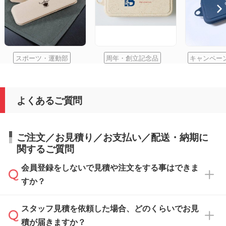
スポーツ・運動部
周年・創立記念品
キャンペー
よくあるご質問
ご注文／お見積り／お支払い／配送・納期に
関するご質問
会員登録をしないで見積や注文をする事はできま
すか？
スタッフ見積を依頼した場合、どのくらいでお見
可能です。見積・注文フォームにて『ゲストの
積が届きますか？
まま進む』ボタンからお進みのうえ、ご依頼く