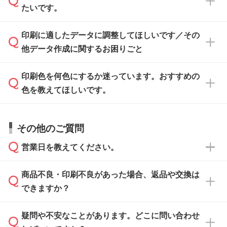
タを1点作成いたします。
ください。
たいです。
ます。各商品ページの『印刷方法・テンプレー
ト』からダウンロードをお願いいたします。
ご入稿後は経験豊富なスタッフがデータに不備
印刷に適したデータに調整してほしいです／その
入稿用のテンプレートはPDF形式ですが、
印刷に適したデータ・解像度かどうか、担当ス
がないかチェックし、お客様と確認してから印
IllustratorやPhotoshopで開いてご利用いただけ
他データ作成に関するお困りごと
タッフが事前に確認いたします。
刷に進みますので、ご安心ください。
ます。詳しい手順は「
入稿テンプレートの使い
データはお見積・ご注文・
お問い合わせフォー
方
」をご確認ください。
印刷色を何色にするか迷っています。おすすめの
ム
へ添付いただくか、担当スタッフ宛にメール
データ作成でお困りの際には、担当スタッフが
でお送りください。
色を教えてほしいです。
サポートいたしますのでお気軽にご相談くださ
仕上がりに影響しそうな点もチェックいたしま
い。
すので、データのご相談だけでもお気軽にお問
お問い合わせフォーム
や、見積/注文フォーム
お見積・ご注文・
お問い合わせフォーム
からご
その他のご質問
い合わせください。
から添付してお送りください。
相談いただきますと、担当スタッフがお客様の
ご希望や商品の本体色を確認し、印刷色をご提
営業日を教えてください。
なお、印刷用データの作り方に関する詳細は、
・解像度の低いデータをトレース/調整してほ
案させていただきます。
「
完全データ入稿
」をご参照ください。
しい
本体色がブラック、ネイビーなど濃色の場合は
商品不良・印刷不良があった場合、返品や交換は
営業日は平日の10:00～18:00で、土日祝日はお
解像度の低い画像や、手書きのイラスト、写真
白色か淡い色の印刷色をおすすめしておりま
できますか？
休みとなります。注文・見積・お問い合わせ
などを、印刷に適したベクターデータに変換し
す。
は、土日祝日でもお送りいただければ、出社後
ます。→
詳しく見る
本体色がナチュラルなど淡色の場合、印刷をく
疑問や不安なことがあります。どこに問い合わせ
速やかに対応いたします。
お手数をお掛けいたしますが、至急担当スタッ
っきりと目立たせたいときは濃い印刷色が、柔