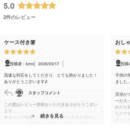
5.0
2件のレビュー
ケース付き箸
おし
2026/03/17
投稿者：kmo
投稿
迅速な対応をしてくださり、とても助かりました！
子供の
ありがとうございます♪
ました
スタッフコメント
質感が
ーが入
この度はレビュー投稿をいただきありがとうござい
れだと
ます。
たので
続きを見る
箸キャップ付箸(バンブーファイバー入タイプ)のご
きてい
注文では、お電話でのやり取りが中心となりました
が、迅速かつ丁寧にご対応いただき、スムーズに進