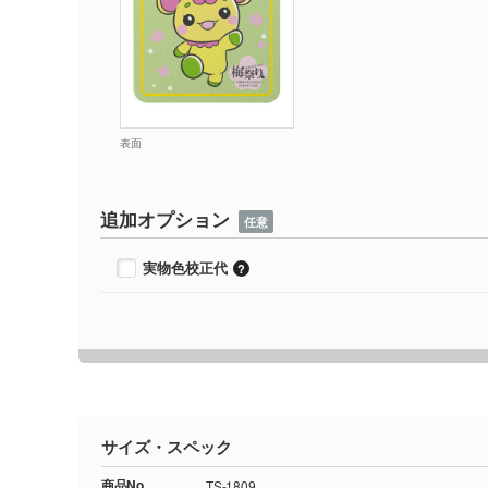
表面
追加オプション
任意
実物色校正代
サイズ・スペック
商品No.
TS-1809