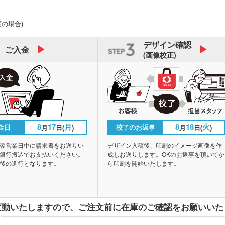
度の場合)
デザイン
確認
ご入金
(画像校正)
8
17
月
8
18
火
金日
校了のお返事
月
日(
)
月
日(
)
翌営業日中に請求書をお送りい
デザイン入稿後、印刷のイメージ画像を作
銀行振込でお支払いください。
成しお送りします。OKのお返事を頂いてか
後の進行となります。
ら印刷を開始いたします。
変動いたしますので、
ご注文前に在庫のご確認をお願いいた