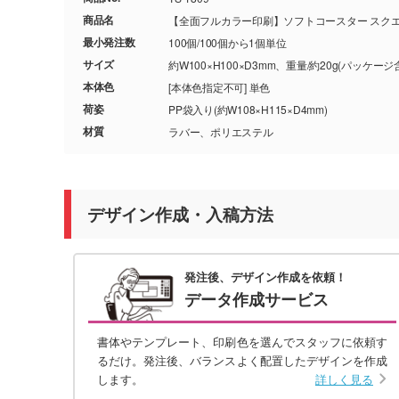
商品名
【全面フルカラー印刷】ソフトコースター スク
最小発注数
100個/100個から1個単位
サイズ
約W100×H100×D3mm、重量/約20g(パッケージ
本体色
[本体色指定不可] 単色
荷姿
PP袋入り(約W108×H115×D4mm)
材質
ラバー、ポリエステル
デザイン作成・入稿方法
発注後、デザイン作成を依頼！
データ作成サービス
書体やテンプレート、印刷色を選んでスタッフに依頼す
るだけ。発注後、バランスよく配置したデザインを作成
します。
詳しく見る