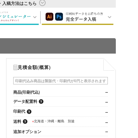
・入稿方法はこちら
見積金額(概算)
印刷代込み商品は製版代・印刷代が0円と表示されます
商品(印刷代込)
--
データ配置料
--
印刷代
--
送料
※
北海道・沖縄・離島 別途
--
追加オプション
--