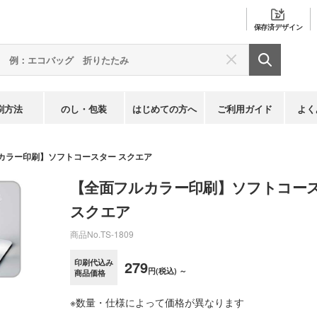
保存済
デザイン
刷方法
のし・包装
はじめての方へ
ご利用ガイド
よく
カラー印刷】ソフトコースター スクエア
【全面フルカラー印刷】ソフトコー
スクエア
商品No.
TS-1809
印刷代込み
279
円(税込) ～
商品価格
※数量・仕様によって価格が異なります