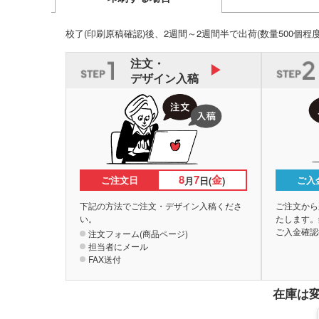
校了(印刷原稿確認)後、2週間～2週間半で出荷
(数量500個程
注文・
デザイン入稿
8
7
金
ご注文日
ご入
月
日(
)
下記の方法でご注文・デザイン入稿くださ
ご注文から
い。
たします。
ご入金確認
注文フォーム(商品ページ)
担当者にメール
FAX送付
在庫は