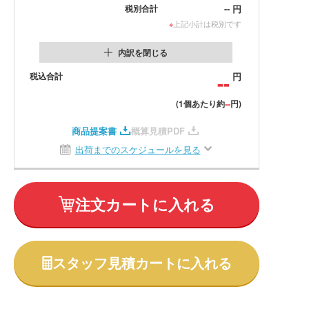
--
円
税別合計
※
上記小計は税別です
内訳を閉じる
税込合計
--
円
--
(1個あたり約
円)
商品提案書
概算見積PDF
出荷までのスケジュールを見る
注文カートに入れる
スタッフ見積カートに入れる