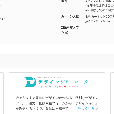
※サンプルのお貸出
(返却時の送料はご負
エア
※印刷なしでのご発
カートン入数
1箱(カートン)400個
含む)
約470×210×240mm
対応可能オプ
ション
誰でも今すぐ簡単にデザインが作れる、便利なデザイン
ツール。注文・見積依頼フォームから「デザインキー」
を送信するだけで、簡単に入稿完了！
詳しく見る