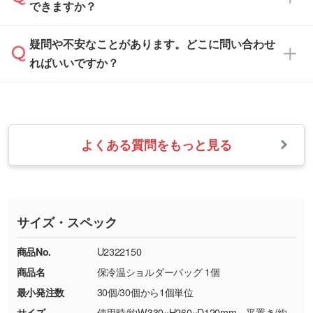
白色か淡い色の印刷色をおすすめしておりま
できますか？
休みとなります。注文・見積・お問い合わせ
などを、印刷に適したベクターデータに変換し
す。
は、土日祝日でもお送りいただければ、出社後
ます。→
詳しく見る
本体色がナチュラルなど淡色の場合、印刷をく
疑問や不安なことがあります。どこに問い合わせ
速やかに対応いたします。
お手数をお掛けいたしますが、至急担当スタッ
っきりと目立たせたいときは濃い印刷色が、柔
ればいいですか？
フまでご連絡ください。商品の状況を確認し、
・フルカラーデータを1色に変換してほしい
らかい雰囲気にしたいときは淡い印刷色が映え
改めてご案内いたします。
シルク印刷、レーザー彫刻など印刷方法にあわ
ます。
せて、フルカラーのデータを1色になおしま
お問い合わせフォームをご利用ください。1営
【返品・交換の対象】
す。→
詳しく見る
業日以内に担当スタッフよりメールにてご連絡
また、お選びいただいた印刷色が本体色に合わ
・お届け時に商品が損傷・故障している場合
いたします。
ない場合や仕上がりに影響しそうな場合は、ス
よくある質問をもっと見る
・ご注文と異なる商品が届いた場合
・1色印刷でグラデーションや濃淡を表現した
お急ぎの場合はお電話でのご質問も受け付けて
タッフから別の色をご案内することもございま
・印刷不良があった場合
い
おります。下記電話番号までお問い合わせくだ
す。
※印刷不良は原則として“再印刷”でご対応させ
網点という技法で濃淡を表現することができま
さい。
ていただいております。
す。濃淡の差が分かるデータに調整いたしま
サイズ・スペック
※詳しくは「
商品の良品基準について
」をご覧
す。→
詳しく見る
TEL：0422-29-9911 営業時間10:00～
ください。
18:00(土日祝日除く)
商品No.
U2322150
・コーポレートカラーを使って印刷したい／印
お問い合わせフォームはこちら
商品名
保冷温ショルダーバッグ 1個
【返品・交換ができない場合】
刷色にこだわりがある
最小発注数
30個/30個から1個単位
・お客様の元で商品を加工された場合、または
DIC・PANTONEなどのカラーチップの指定や、
商品が破損した場合
現物支給による色指定も承っております。→
詳
サイズ
使用時/約W330×H260×D120mm、平置き/約