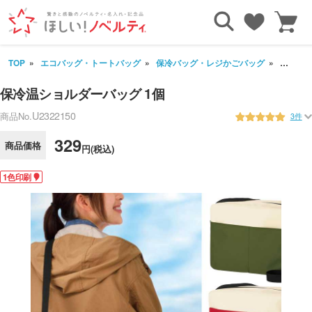
TOP
エコバッグ・トートバッグ
保冷バッグ・レジかごバッグ
保冷温シ
保冷温ショルダーバッグ 1個
U2322150
商品No.
3件
329
商品価格
円(税込)
1色印刷