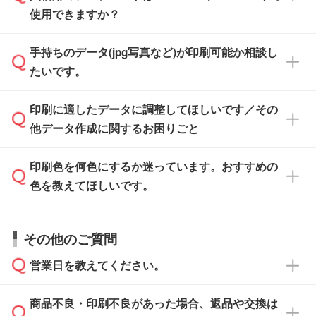
また、「
データ作成サービス
」もご利用いただ
使用できますか？
い方は、
完全データ入稿
がおすすめです。
けます。ご希望の文言・書体・印刷色をお知ら
「.ai」形式または「.psd」形式で保存し、お見
せいただければ、弊社にて無料でデザインデー
積・ご注文フォームにアップロードしてご入稿
手持ちのデータ(jpg写真など)が印刷可能か相談し
一部商品は入稿用テンプレートのご用意があり
タを1点作成いたします。
ください。
たいです。
ます。各商品ページの『印刷方法・テンプレー
ト』からダウンロードをお願いいたします。
ご入稿後は経験豊富なスタッフがデータに不備
印刷に適したデータに調整してほしいです／その
入稿用のテンプレートはPDF形式ですが、
印刷に適したデータ・解像度かどうか、担当ス
がないかチェックし、お客様と確認してから印
IllustratorやPhotoshopで開いてご利用いただけ
他データ作成に関するお困りごと
タッフが事前に確認いたします。
刷に進みますので、ご安心ください。
ます。詳しい手順は「
入稿テンプレートの使い
データはお見積・ご注文・
お問い合わせフォー
方
」をご確認ください。
印刷色を何色にするか迷っています。おすすめの
ム
へ添付いただくか、担当スタッフ宛にメール
データ作成でお困りの際には、担当スタッフが
でお送りください。
色を教えてほしいです。
サポートいたしますのでお気軽にご相談くださ
仕上がりに影響しそうな点もチェックいたしま
い。
すので、データのご相談だけでもお気軽にお問
お問い合わせフォーム
や、見積/注文フォーム
お見積・ご注文・
お問い合わせフォーム
からご
その他のご質問
い合わせください。
から添付してお送りください。
相談いただきますと、担当スタッフがお客様の
ご希望や商品の本体色を確認し、印刷色をご提
営業日を教えてください。
なお、印刷用データの作り方に関する詳細は、
・解像度の低いデータをトレース/調整してほ
案させていただきます。
「
完全データ入稿
」をご参照ください。
しい
本体色がブラック、ネイビーなど濃色の場合は
商品不良・印刷不良があった場合、返品や交換は
営業日は平日の10:00～18:00で、土日祝日はお
解像度の低い画像や、手書きのイラスト、写真