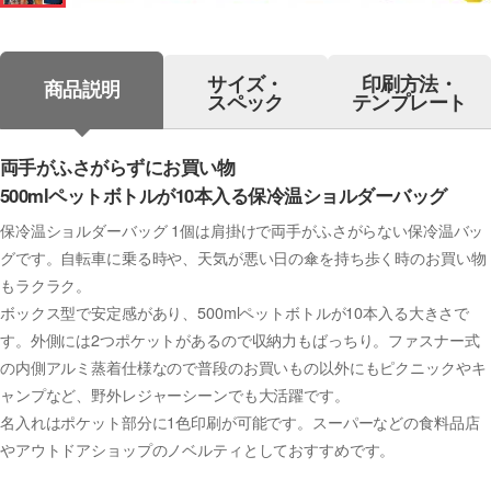
サイズ・
印刷方法・
商品説明
スペック
テンプレート
両手がふさがらずにお買い物
500mlペットボトルが10本入る保冷温ショルダーバッグ
保冷温ショルダーバッグ 1個は肩掛けで両手がふさがらない保冷温バッ
グです。自転車に乗る時や、天気が悪い日の傘を持ち歩く時のお買い物
もラクラク。
ボックス型で安定感があり、500mlペットボトルが10本入る大きさで
す。外側には2つポケットがあるので収納力もばっちり。ファスナー式
の内側アルミ蒸着仕様なので普段のお買いもの以外にもピクニックやキ
ャンプなど、野外レジャーシーンでも大活躍です。
名入れはポケット部分に1色印刷が可能です。スーパーなどの食料品店
やアウトドアショップのノベルティとしておすすめです。