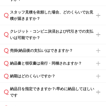
スタッフ見積を依頼した場合、どのくらいでお見
可能です。見積・注文フォームにて『ゲストの
積が届きますか？
まま進む』ボタンからお進みのうえ、ご依頼く
ださい。
クレジット・コンビニ決済および代引きでの支払
通常、翌営業日までにお送りしております。混
いは可能ですか？
雑状況によっては、お時間をいただくこともご
ざいます。予めご了承ください。土日祝日にご
売掛(納品後の支払い)はできますか？
依頼いただいた場合は、翌営業日以降のご連絡
銀行振込のみのご対応となります。
となります。
納品書と領収書は発行・同梱されますか？
基本的には先入金をお願いしておりますが、自
治体・行政機関・学校・病院・上場企業様 な
納期はどのくらいですか？
どの場合は、月末締め翌月末払いに対応可能で
納品書・領収書は ご依頼をいただいた場合の
す。
み発行しております。商品への同梱はしておら
納品日を指定できますか？/早めに納品してほしい
ず、通常はPDFデータをメール添付でお送りし
・印刷する場合(500個程度)
また、卒業・卒園記念品で対策委員会や個人様
です
ます。
ご入金、イメージ画像の校了から約2週間～2
からご注文いただく場合でも、お支払い元が学
原本の郵送をご希望の場合は、担当スタッフま
週間半でご納品いたします。