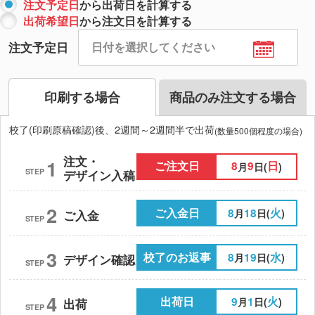
注文予定日
から出荷日を計算する
出荷希望日
から注文日を計算する
注文予定日
印刷する場合
商品のみ注文する場合
校了(印刷原稿確認)後、2週間～2週間半で出荷
(数量500個程度の場合)
注文・
1
ご注文日
8
9
日
月
日(
)
STEP
デザイン入稿
2
ご入金日
8
18
火
月
日(
)
ご入金
STEP
3
校了のお返事
8
19
水
月
日(
)
デザイン確認
STEP
4
出荷日
9
1
火
月
日(
)
出荷
STEP