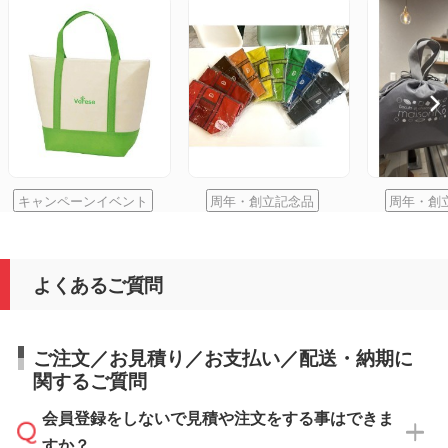
キャンペーンイベント
周年・創立記念品
周年・創
よくあるご質問
ご注文／お見積り／お支払い／配送・納期に
関するご質問
会員登録をしないで見積や注文をする事はできま
すか？