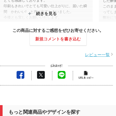
した解
印刷もきれいでとても可愛い仕上がりに、届いた瞬
このま
間 かわいい! と声に出てしまいました。
ってし
続きを見る
今後とも宜しくお願いいたします。
弊社に
ちサー
スタッフコメント
電波状
この商品に対するご感想をぜひお寄せください。
が、お
レビュー投稿をいただきありがとうございます。
新規コメントを書き込む
品する
手書き風のデザインでしたので、可愛らしいデザイ
ンの雰囲気が残る仕上がりになるようデータを調整
レビュー一覧
させていただきました。
保冷温バッグは生地が二重構造で印刷が難しく、ご
希望デザインがきれいに仕上がるか少しドキドキい
たしましたが、綺麗に可愛く仕上がっていて安心い
たしました!
ぜひまたのご利用をお待ちしております。
もっと関連商品やデザインを探す