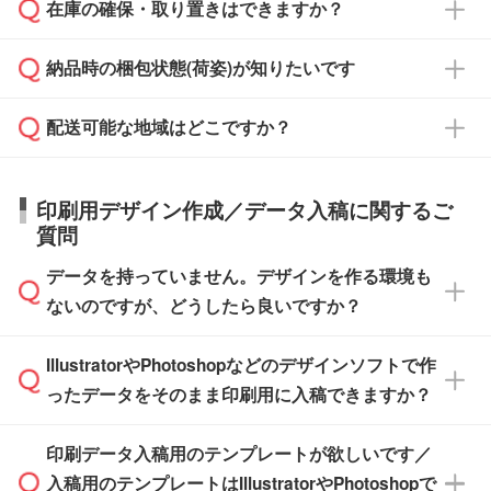
校や幼稚園・保育園であれば、同様の条件でご
たは注文フォームの『ご注文に関する備考欄』
在庫の確保・取り置きはできますか？
ご希望の納期がある場合は、お問い合わせ・お
対応できる場合がございます。
よりお知らせください。
・商品のみ注文する場合(サンプル購入を含む)
見積もり・ご注文時にその旨をお知らせくださ
ご希望の際は担当スタッフまでお気軽にご相談
ご入金確認後、1～2営業日で出荷いたしま
納品時の梱包状態(荷姿)が知りたいです
い。
ご入金確認後に在庫を確保し、注文確定のご連
ください。
す。
在庫状況や印刷スケジュールを確認のうえ、対
絡を致します。ご入金いただくまで在庫の確保
応が可能かご案内いたします。
配送可能な地域はどこですか？
はできかねますので予めご了承ください。
商品によって異なります。各ページにある商品
納期は商品や数量、印刷方法、ご納品場所、在
また、お急ぎで印刷をご希望の場合は、最短5
詳細の荷姿欄をご確認ください。
庫の有無によって異なります。正確な日程はス
営業日で出荷可能な商品もご用意しておりま
【箱入り】 商品がひとつずつ箱に入っていま
日本全国へお届けが可能です。なお、海外への
タッフまでお問い合わせください。
印刷用デザイン作成／データ入稿に関するご
す。>>
対象商品はこちら
す。(白箱、化粧箱、ブリスターパックなど)
直接納品は行っておりませんので予めご了承く
質問
※最短出荷日は商品によって異なります。各商
【袋入り】 商品がひとつずつ袋に入っていま
ださい。
また、商品ページ内の「出荷までのスケジュー
品ページにてご確認ください
す。(透明袋、デザイン袋など)
データを持っていません。デザインを作る環境も
ル」に注文予定日をご入力いただくと、おおよ
【個包装なし】 個包装がされていない状態で
ないのですが、どうしたら良いですか？
その締切日や出荷目安をご確認いただけます。
納品します。
商品在庫や印刷ラインを確保するためにも、商
※化粧箱から白箱への入れ替えや、オリジナル
IllustratorやPhotoshopなどのデザインソフトで作
品が決まりましたらお早めのご発注をお願いい
無料の「
デザインシミュレーター
」を使えば、
箱の作成は原則承っておりません。
たします。
ったデータをそのまま印刷用に入稿できますか？
PCやスマホから簡単にデザインを作成できま
す。スタンプやテンプレートも豊富なので、デ
※土日祝日を除く営業日換算です。
印刷データ入稿用のテンプレートが欲しいです／
ザインソフトがなくても安心です。
IllustratorやPhotoshop、CLIP STUDIOなどのデ
※沖縄・離島は追加日数がかかります。
入稿用のテンプレートはIllustratorやPhotoshopで
ザインソフトでこだわりのデザインを作成した