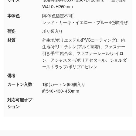
・商品到着後7日以上経過している場合
しく見る
W410×H260mm
・お客様のご都合による返品・交換依頼(商
本体色
[本体色指定不可]
品・色・数量などの注文間違い等)
・背景がある画像からキャラクター部分だけを
レッド・カーキ・イエロー・ブルー4色取混ぜ
使いたいです
荷姿
ポリ袋入り
シンプルな背景のデータや、使いたいキャラク
材質
外生地/ポリエステル(PVCコーティング)、内
ター部分の輪郭がはっきりしているデータは切
生地/ポリエチレン(アルミ蒸着)、ファスナー
り抜き処理が可能です。→
詳しく見る
引き手/亜鉛合金、ファスナーレール/ナイロ
ン、アジャスター/ポリアセタール、ショルダ
ーストラップ/ポリプロピレン
・持っているデータの背景が足りない／塗り足
しの作り方が分からない
備考
印刷したいデータが印刷範囲よりも小さい場
カートン入数
1箱(カートン)60個入り
合、シンプルな色・柄の背景であれば拡張が可
約540×430×450mm
能です。→
詳しく見る
対応可能オプ
ション
・デザインにQRコードを入れたい／QRコード
を生成してほしい
URLをご指定いただければ、QRコードを生成
いたします。配置のご相談にも応じています。