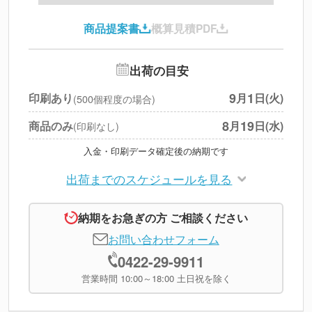
印刷代
--
商品提案書
概算見積PDF
送料
--
※
北海道・沖縄・離島 別途
追加オプション
--
出荷の目安
円
税別合計
9
1
印刷あり
月
日(火)
(500個程度の場合)
※
上記小計は税別です
8
19
商品のみ
月
日(水)
(印刷なし)
入金・印刷データ確定後の納期です
出荷までのスケジュールを見る
納期をお急ぎの方 ご相談ください
お問い合わせフォーム
0422-29-9911
営業時間 10:00～18:00 土日祝を除く