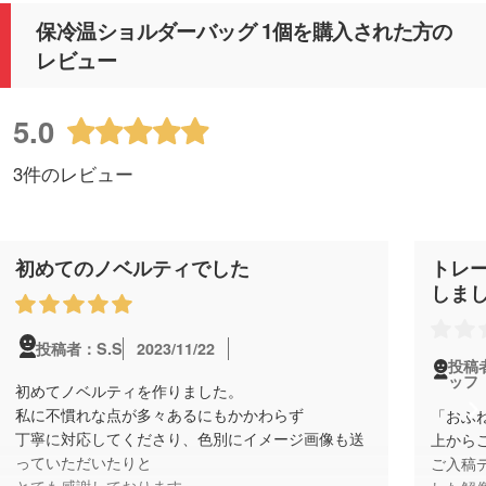
保冷温ショルダーバッグ 1個を購入された方の
レビュー
5.0
3件のレビュー
初めてのノベルティでした
トレ
しま
2023/11/22
投稿者：S.S
投稿
ッフ
初めてノベルティを作りました。
私に不慣れな点が多々あるにもかかわらず
「おふ
丁寧に対応してくださり、色別にイメージ画像も送
上から
っていただいたりと
ご入稿
とても感謝しております。