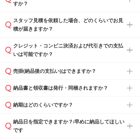
すか？
スタッフ見積を依頼した場合、どのくらいでお見
可能です。見積・注文フォームにて『ゲストの
積が届きますか？
まま進む』ボタンからお進みのうえ、ご依頼く
ださい。
クレジット・コンビニ決済および代引きでの支払
通常、翌営業日までにお送りしております。混
いは可能ですか？
雑状況によっては、お時間をいただくこともご
ざいます。予めご了承ください。土日祝日にご
売掛(納品後の支払い)はできますか？
依頼いただいた場合は、翌営業日以降のご連絡
銀行振込のみのご対応となります。
となります。
納品書と領収書は発行・同梱されますか？
基本的には先入金をお願いしておりますが、自
治体・行政機関・学校・病院・上場企業様 な
納期はどのくらいですか？
どの場合は、月末締め翌月末払いに対応可能で
納品書・領収書は ご依頼をいただいた場合の
す。
み発行しております。商品への同梱はしておら
納品日を指定できますか？/早めに納品してほしい
ず、通常はPDFデータをメール添付でお送りし
・印刷する場合(500個程度)
また、卒業・卒園記念品で対策委員会や個人様
です
ます。
ご入金、イメージ画像の校了から約2週間～2
からご注文いただく場合でも、お支払い元が学
原本の郵送をご希望の場合は、担当スタッフま
週間半でご納品いたします。