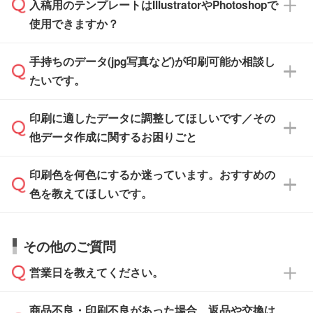
入稿用のテンプレートはIllustratorやPhotoshopで
ザインソフトでこだわりのデザインを作成した
また、「
データ作成サービス
」もご利用いただ
使用できますか？
い方は、
完全データ入稿
がおすすめです。
けます。ご希望の文言・書体・印刷色をお知ら
「.ai」形式または「.psd」形式で保存し、お見
せいただければ、弊社にて無料でデザインデー
積・ご注文フォームにアップロードしてご入稿
手持ちのデータ(jpg写真など)が印刷可能か相談し
一部商品は入稿用テンプレートのご用意があり
タを1点作成いたします。
ください。
たいです。
ます。各商品ページの『印刷方法・テンプレー
ト』からダウンロードをお願いいたします。
ご入稿後は経験豊富なスタッフがデータに不備
印刷に適したデータに調整してほしいです／その
入稿用のテンプレートはPDF形式ですが、
印刷に適したデータ・解像度かどうか、担当ス
がないかチェックし、お客様と確認してから印
IllustratorやPhotoshopで開いてご利用いただけ
他データ作成に関するお困りごと
タッフが事前に確認いたします。
刷に進みますので、ご安心ください。
ます。詳しい手順は「
入稿テンプレートの使い
データはお見積・ご注文・
お問い合わせフォー
方
」をご確認ください。
印刷色を何色にするか迷っています。おすすめの
ム
へ添付いただくか、担当スタッフ宛にメール
データ作成でお困りの際には、担当スタッフが
でお送りください。
色を教えてほしいです。
サポートいたしますのでお気軽にご相談くださ
仕上がりに影響しそうな点もチェックいたしま
い。
すので、データのご相談だけでもお気軽にお問
お問い合わせフォーム
や、見積/注文フォーム
お見積・ご注文・
お問い合わせフォーム
からご
その他のご質問
い合わせください。
から添付してお送りください。
相談いただきますと、担当スタッフがお客様の
ご希望や商品の本体色を確認し、印刷色をご提
営業日を教えてください。
なお、印刷用データの作り方に関する詳細は、
・解像度の低いデータをトレース/調整してほ
案させていただきます。
「
完全データ入稿
」をご参照ください。
しい
本体色がブラック、ネイビーなど濃色の場合は
商品不良・印刷不良があった場合、返品や交換は