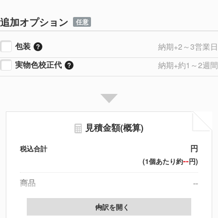
追加オプション
任意
包装
納期+2～3営業日
実物色校正代
納期+約1～2週間
見積金額(概算)
円
税込合計
--
(1個あたり約
円)
商品
--
製版代
--
内訳を開く