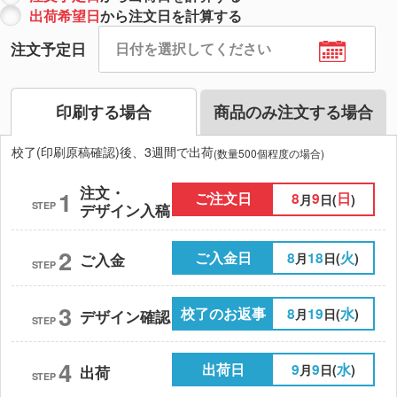
出荷希望日
から注文日を計算する
注文予定日
印刷する場合
商品のみ注文する場合
校了(印刷原稿確認)後、3週間で出荷
(数量500個程度の場合)
注文・
1
ご注文日
8
9
日
月
日(
)
STEP
デザイン入稿
2
ご入金日
8
18
火
月
日(
)
ご入金
STEP
3
校了のお返事
8
19
水
月
日(
)
デザイン確認
STEP
4
出荷日
9
9
水
月
日(
)
出荷
STEP