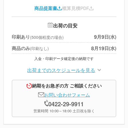
印刷代
--
商品提案書
概算見積PDF
送料
--
※
北海道・沖縄・離島 別途
追加オプション
--
出荷の目安
円
税別合計
9
9
印刷あり
月
日(水)
(500個程度の場合)
※
上記小計は税別です
8
19
商品のみ
月
日(水)
(印刷なし)
入金・印刷データ確定後の納期です
出荷までのスケジュールを見る
納期をお急ぎの方 ご相談ください
お問い合わせフォーム
0422-29-9911
営業時間 10:00～18:00 土日祝を除く