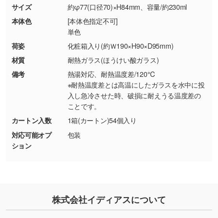
商品が破損した場合
現物支給による色指定も承っております。→
詳
サイズ
約φ77(口径70)×H84mm、容量/約230ml
・商品到着後7日以上経過している場合
しく見る
本体色
[本体色指定不可]
・お客様のご都合による返品・交換依頼(商
単色
品・色・数量などの注文間違い等)
・背景がある画像からキャラクター部分だけを
荷姿
化粧箱入り(約Ｗ190×H90×D95mm)
使いたいです
材質
耐熱ガラス(ほうけい酸ガラス)
シンプルな背景のデータや、使いたいキャラク
備考
熱湯対応、耐熱温度差/120℃
ター部分の輪郭がはっきりしているデータは切
※耐熱温度差とは高温にしたガラスを水中に投
り抜き処理が可能です。→
詳しく見る
入し急冷させた時、破損に耐えうる温度差の
ことです。
・持っているデータの背景が足りない／塗り足
カートン入数
1箱(カートン)54個入り
しの作り方が分からない
対応可能オプ
包装
印刷したいデータが印刷範囲よりも小さい場
ション
合、シンプルな色・柄の背景であれば拡張が可
能です。→
詳しく見る
・デザインにQRコードを入れたい／QRコード
株式会社イディアスについて
を生成してほしい
URLをご指定いただければ、QRコードを生成