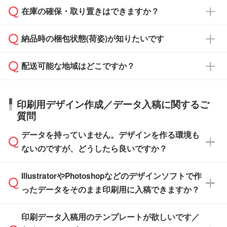
校や幼稚園・保育園であれば、同様の条件でご
たは注文フォームの『ご注文に関する備考欄』
在庫の確保・取り置きはできますか？
ご希望の納期がある場合は、お問い合わせ・お
対応できる場合がございます。
よりお知らせください。
・商品のみ注文する場合(サンプル購入を含む)
見積もり・ご注文時にその旨をお知らせくださ
ご希望の際は担当スタッフまでお気軽にご相談
ご入金確認後、1～2営業日で出荷いたしま
納品時の梱包状態(荷姿)が知りたいです
い。
ご入金確認後に在庫を確保し、注文確定のご連
ください。
す。
在庫状況や印刷スケジュールを確認のうえ、対
絡を致します。ご入金いただくまで在庫の確保
応が可能かご案内いたします。
配送可能な地域はどこですか？
はできかねますので予めご了承ください。
商品によって異なります。各ページにある商品
納期は商品や数量、印刷方法、ご納品場所、在
また、お急ぎで印刷をご希望の場合は、最短5
詳細の荷姿欄をご確認ください。
庫の有無によって異なります。正確な日程はス
営業日で出荷可能な商品もご用意しておりま
【箱入り】 商品がひとつずつ箱に入っていま
日本全国へお届けが可能です。なお、海外への
タッフまでお問い合わせください。
印刷用デザイン作成／データ入稿に関するご
す。>>
対象商品はこちら
す。(白箱、化粧箱、ブリスターパックなど)
直接納品は行っておりませんので予めご了承く
質問
※最短出荷日は商品によって異なります。各商
【袋入り】 商品がひとつずつ袋に入っていま
ださい。
また、商品ページ内の「出荷までのスケジュー
品ページにてご確認ください
す。(透明袋、デザイン袋など)
データを持っていません。デザインを作る環境も
ル」に注文予定日をご入力いただくと、おおよ
【個包装なし】 個包装がされていない状態で
ないのですが、どうしたら良いですか？
その締切日や出荷目安をご確認いただけます。
納品します。
商品在庫や印刷ラインを確保するためにも、商
※化粧箱から白箱への入れ替えや、オリジナル
IllustratorやPhotoshopなどのデザインソフトで作
品が決まりましたらお早めのご発注をお願いい
無料の「
デザインシミュレーター
」を使えば、
箱の作成は原則承っておりません。
たします。
ったデータをそのまま印刷用に入稿できますか？
PCやスマホから簡単にデザインを作成できま
す。スタンプやテンプレートも豊富なので、デ
※土日祝日を除く営業日換算です。
印刷データ入稿用のテンプレートが欲しいです／
ザインソフトがなくても安心です。
IllustratorやPhotoshop、CLIP STUDIOなどのデ
※沖縄・離島は追加日数がかかります。