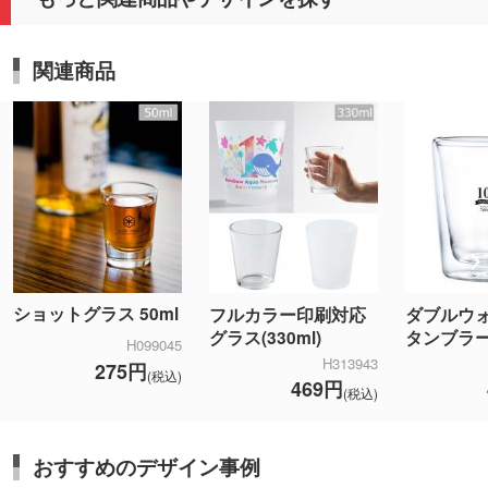
関連商品
ショットグラス 50ml
フルカラー印刷対応
ダブルウ
グラス(330ml)
タンブラ
H099045
H313943
275円
(税込)
469円
(税込)
おすすめのデザイン事例