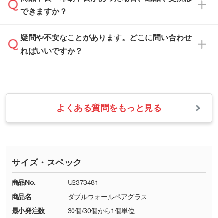
営業日は平日の10:00～18:00で、土日祝日はお
解像度の低い画像や、手書きのイラスト、写真
白色か淡い色の印刷色をおすすめしておりま
できますか？
休みとなります。注文・見積・お問い合わせ
などを、印刷に適したベクターデータに変換し
す。
は、土日祝日でもお送りいただければ、出社後
ます。→
詳しく見る
本体色がナチュラルなど淡色の場合、印刷をく
疑問や不安なことがあります。どこに問い合わせ
速やかに対応いたします。
お手数をお掛けいたしますが、至急担当スタッ
っきりと目立たせたいときは濃い印刷色が、柔
ればいいですか？
フまでご連絡ください。商品の状況を確認し、
・フルカラーデータを1色に変換してほしい
らかい雰囲気にしたいときは淡い印刷色が映え
改めてご案内いたします。
シルク印刷、レーザー彫刻など印刷方法にあわ
ます。
せて、フルカラーのデータを1色になおしま
お問い合わせフォームをご利用ください。1営
【返品・交換の対象】
す。→
詳しく見る
業日以内に担当スタッフよりメールにてご連絡
また、お選びいただいた印刷色が本体色に合わ
・お届け時に商品が損傷・故障している場合
いたします。
ない場合や仕上がりに影響しそうな場合は、ス
よくある質問をもっと見る
・ご注文と異なる商品が届いた場合
・1色印刷でグラデーションや濃淡を表現した
お急ぎの場合はお電話でのご質問も受け付けて
タッフから別の色をご案内することもございま
・印刷不良があった場合
い
おります。下記電話番号までお問い合わせくだ
す。
※印刷不良は原則として“再印刷”でご対応させ
網点という技法で濃淡を表現することができま
さい。
ていただいております。
す。濃淡の差が分かるデータに調整いたしま
サイズ・スペック
※詳しくは「
商品の良品基準について
」をご覧
す。→
詳しく見る
TEL：0422-29-9911 営業時間10:00～
ください。
18:00(土日祝日除く)
商品No.
U2373481
・コーポレートカラーを使って印刷したい／印
お問い合わせフォームはこちら
商品名
ダブルウォールペアグラス
【返品・交換ができない場合】
刷色にこだわりがある
最小発注数
30個/30個から1個単位
・お客様の元で商品を加工された場合、または
DIC・PANTONEなどのカラーチップの指定や、