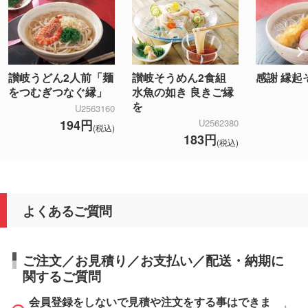
讃岐うどん2人前「麺
讃岐そうめん2食組
感謝 縁起
をつむぎつなぐ縁」
水魚の如き 良きご縁
を
U2563160
194円
U2562380
(税込)
183円
(税込)
よくあるご質問
ご注文／お見積り／お支払い／配送・納期に
関するご質問
会員登録をしないで見積や注文をする事はできま