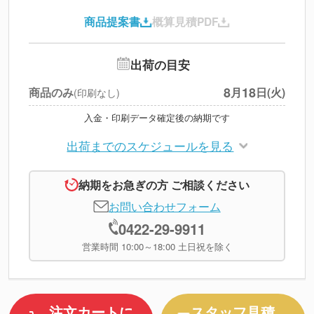
円
税別合計
商品提案書
概算見積PDF
※
上記小計は税別です
出荷の目安
8
18
商品のみ
月
日(火)
(印刷なし)
入金・印刷データ確定後の納期です
出荷までのスケジュールを見る
納期をお急ぎの方 ご相談ください
お問い合わせフォーム
0422-29-9911
営業時間 10:00～18:00 土日祝を除く
注文カートに
スタッフ見積