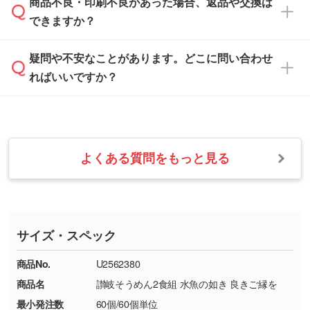
商品不良・印刷不良があった場合、返品や交換は
営業日は平日の10:00～18:00で、土日祝日はお
解像度の低い画像や、手書きのイラスト、写真
白色か淡い色の印刷色をおすすめしておりま
できますか？
休みとなります。注文・見積・お問い合わせ
などを、印刷に適したベクターデータに変換し
す。
は、土日祝日でもお送りいただければ、出社後
ます。→
詳しく見る
本体色がナチュラルなど淡色の場合、印刷をく
疑問や不安なことがあります。どこに問い合わせ
速やかに対応いたします。
お手数をお掛けいたしますが、至急担当スタッ
っきりと目立たせたいときは濃い印刷色が、柔
ればいいですか？
フまでご連絡ください。商品の状況を確認し、
・フルカラーデータを1色に変換してほしい
らかい雰囲気にしたいときは淡い印刷色が映え
改めてご案内いたします。
シルク印刷、レーザー彫刻など印刷方法にあわ
ます。
せて、フルカラーのデータを1色になおしま
お問い合わせフォームをご利用ください。1営
【返品・交換の対象】
す。→
詳しく見る
業日以内に担当スタッフよりメールにてご連絡
また、お選びいただいた印刷色が本体色に合わ
・お届け時に商品が損傷・故障している場合
いたします。
ない場合や仕上がりに影響しそうな場合は、ス
よくある質問をもっと見る
・ご注文と異なる商品が届いた場合
・1色印刷でグラデーションや濃淡を表現した
お急ぎの場合はお電話でのご質問も受け付けて
タッフから別の色をご案内することもございま
・印刷不良があった場合
い
おります。下記電話番号までお問い合わせくだ
す。
※印刷不良は原則として“再印刷”でご対応させ
網点という技法で濃淡を表現することができま
さい。
ていただいております。
す。濃淡の差が分かるデータに調整いたしま
サイズ・スペック
※詳しくは「
商品の良品基準について
」をご覧
す。→
詳しく見る
TEL：0422-29-9911 営業時間10:00～
ください。
18:00(土日祝日除く)
商品No.
U2562380
・コーポレートカラーを使って印刷したい／印
お問い合わせフォームはこちら
商品名
讃岐そうめん2食組 水魚の如き 良きご縁を
【返品・交換ができない場合】
刷色にこだわりがある
最小発注数
60個/60個単位
・お客様の元で商品を加工された場合、または
DIC・PANTONEなどのカラーチップの指定や、