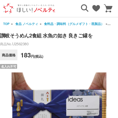
TOP
食品 ノベルティ
食料品・調味料（グルメギフト・既製品）
讃岐
讃岐そうめん2食組 水魚の如き 良きご縁を
U2562380
商品No.
183
商品価格
円(税込)
名入れ不可