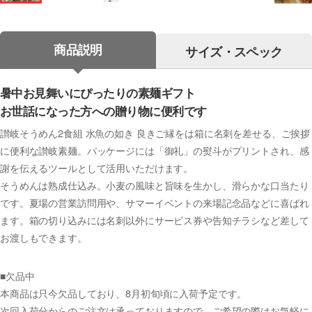
商品説明
サイズ・スペック
暑中お見舞いにぴったりの素麺ギフト
お世話になった方への贈り物に便利です
讃岐そうめん2食組 水魚の如き 良きご縁をは箱に名刺を差せる、ご挨拶
に便利な讃岐素麺。パッケージには「御礼」の熨斗がプリントされ、感
謝を伝えるツールとして活用いただけます。
そうめんは熟成仕込み。小麦の風味と旨味を生かし、滑らかな口当たり
です。夏場の営業訪問用や、サマーイベントの来場記念品などに喜ばれ
ます。箱の切り込みには名刺以外にサービス券や告知チラシなど差して
お渡しもできます。
■欠品中
本商品は只今欠品しており、8月初旬頃に入荷予定です。
次回入荷分からのご注文は承っておりますので、ご希望の際はお気軽に