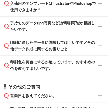
※沖縄・離島は追加日数がかかります。
入稿用のテンプレートはIllustratorやPhotoshopで
ザインソフトでこだわりのデザインを作成した
また、「
データ作成サービス
」もご利用いただ
使用できますか？
い方は、
完全データ入稿
がおすすめです。
けます。ご希望の文言・書体・印刷色をお知ら
「.ai」形式または「.psd」形式で保存し、お見
せいただければ、弊社にて無料でデザインデー
積・ご注文フォームにアップロードしてご入稿
手持ちのデータ(jpg写真など)が印刷可能か相談し
一部商品は入稿用テンプレートのご用意があり
タを1点作成いたします。
ください。
たいです。
ます。各商品ページの『印刷方法・テンプレー
ト』からダウンロードをお願いいたします。
ご入稿後は経験豊富なスタッフがデータに不備
印刷に適したデータに調整してほしいです／その
入稿用のテンプレートはPDF形式ですが、
印刷に適したデータ・解像度かどうか、担当ス
がないかチェックし、お客様と確認してから印
IllustratorやPhotoshopで開いてご利用いただけ
他データ作成に関するお困りごと
タッフが事前に確認いたします。
刷に進みますので、ご安心ください。
ます。詳しい手順は「
入稿テンプレートの使い
データはお見積・ご注文・
お問い合わせフォー
方
」をご確認ください。
印刷色を何色にするか迷っています。おすすめの
ム
へ添付いただくか、担当スタッフ宛にメール
データ作成でお困りの際には、担当スタッフが
でお送りください。
色を教えてほしいです。
サポートいたしますのでお気軽にご相談くださ
仕上がりに影響しそうな点もチェックいたしま
い。
すので、データのご相談だけでもお気軽にお問
お問い合わせフォーム
や、見積/注文フォーム
お見積・ご注文・
お問い合わせフォーム
からご
その他のご質問
い合わせください。
から添付してお送りください。
相談いただきますと、担当スタッフがお客様の
ご希望や商品の本体色を確認し、印刷色をご提
営業日を教えてください。
なお、印刷用データの作り方に関する詳細は、
・解像度の低いデータをトレース/調整してほ
案させていただきます。
「
完全データ入稿
」をご参照ください。
しい
本体色がブラック、ネイビーなど濃色の場合は