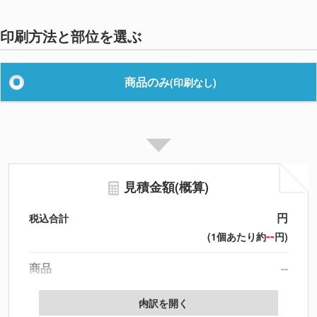
印刷方法と部位を選ぶ
商品のみ
(印刷なし)
見積金額(概算)
円
税込合計
--
(1個あたり約
円)
商品
--
送料
--
※
北海道・沖縄・離島 別途
内訳を開く