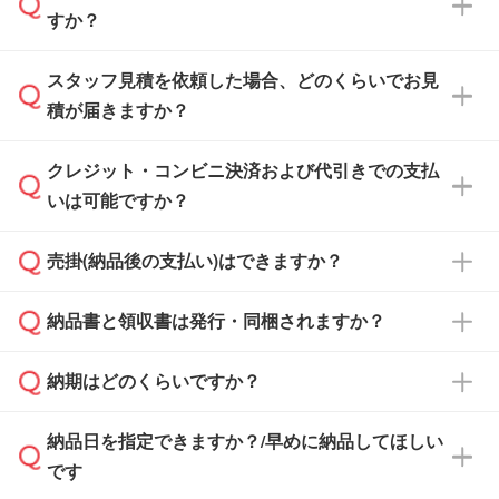
すか？
スタッフ見積を依頼した場合、どのくらいでお見
可能です。見積・注文フォームにて『ゲストの
積が届きますか？
まま進む』ボタンからお進みのうえ、ご依頼く
ださい。
クレジット・コンビニ決済および代引きでの支払
通常、翌営業日までにお送りしております。混
いは可能ですか？
雑状況によっては、お時間をいただくこともご
ざいます。予めご了承ください。土日祝日にご
売掛(納品後の支払い)はできますか？
依頼いただいた場合は、翌営業日以降のご連絡
銀行振込のみのご対応となります。
となります。
納品書と領収書は発行・同梱されますか？
基本的には先入金をお願いしておりますが、自
治体・行政機関・学校・病院・上場企業様 な
納期はどのくらいですか？
どの場合は、月末締め翌月末払いに対応可能で
納品書・領収書は ご依頼をいただいた場合の
す。
み発行しております。商品への同梱はしておら
納品日を指定できますか？/早めに納品してほしい
ず、通常はPDFデータをメール添付でお送りし
・印刷する場合(500個程度)
また、卒業・卒園記念品で対策委員会や個人様
です
ます。
ご入金、イメージ画像の校了から約2週間～2
からご注文いただく場合でも、お支払い元が学