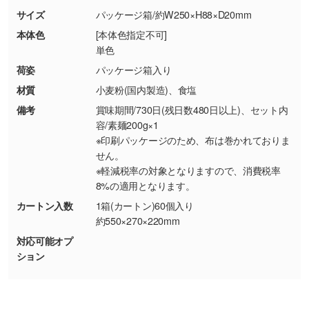
商品が破損した場合
現物支給による色指定も承っております。→
詳
サイズ
パッケージ箱/約W250×H88×D20mm
・商品到着後7日以上経過している場合
しく見る
本体色
[本体色指定不可]
・お客様のご都合による返品・交換依頼(商
単色
品・色・数量などの注文間違い等)
・背景がある画像からキャラクター部分だけを
荷姿
パッケージ箱入り
使いたいです
材質
小麦粉(国内製造)、食塩
シンプルな背景のデータや、使いたいキャラク
備考
賞味期間/730日(残日数480日以上)、セット内
ター部分の輪郭がはっきりしているデータは切
容/素麺200g×1
り抜き処理が可能です。→
詳しく見る
※印刷パッケージのため、布は巻かれておりま
せん。
・持っているデータの背景が足りない／塗り足
※軽減税率の対象となりますので、消費税率
しの作り方が分からない
8%の適用となります。
印刷したいデータが印刷範囲よりも小さい場
カートン入数
1箱(カートン)60個入り
合、シンプルな色・柄の背景であれば拡張が可
約550×270×220mm
能です。→
詳しく見る
対応可能オプ
ション
・デザインにQRコードを入れたい／QRコード
を生成してほしい
URLをご指定いただければ、QRコードを生成