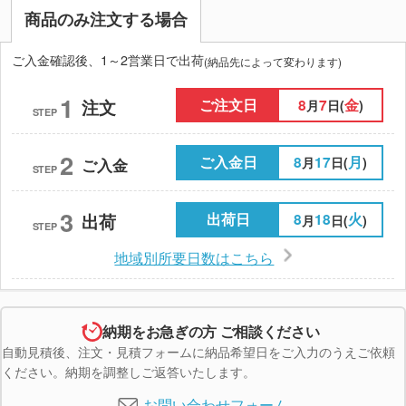
商品のみ注文する場合
ご入金確認後、1～2営業日で出荷
(納品先によって変わります)
1
ご注文日
8
7
金
注文
月
日(
)
STEP
2
ご入金日
8
17
月
月
日(
)
ご入金
STEP
3
出荷日
8
18
火
出荷
月
日(
)
STEP
地域別所要日数はこちら
納期をお急ぎの方 ご相談ください
自動見積後、注文・見積フォームに納品希望日をご入力のうえご依頼
ください。納期を調整しご返答いたします。
お問い合わせフォーム