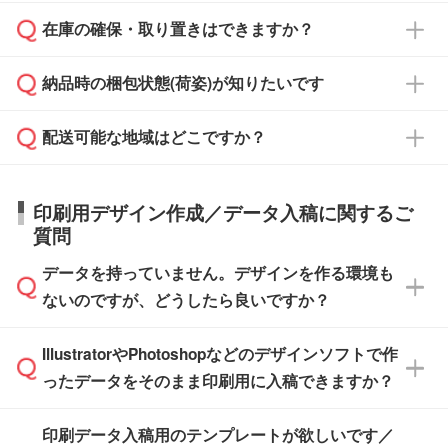
原本の郵送をご希望の場合は、担当スタッフま
週間半でご納品いたします。
校や幼稚園・保育園であれば、同様の条件でご
たは注文フォームの『ご注文に関する備考欄』
在庫の確保・取り置きはできますか？
ご希望の納期がある場合は、お問い合わせ・お
対応できる場合がございます。
よりお知らせください。
・商品のみ注文する場合(サンプル購入を含む)
見積もり・ご注文時にその旨をお知らせくださ
ご希望の際は担当スタッフまでお気軽にご相談
ご入金確認後、1～2営業日で出荷いたしま
納品時の梱包状態(荷姿)が知りたいです
い。
ご入金確認後に在庫を確保し、注文確定のご連
ください。
す。
在庫状況や印刷スケジュールを確認のうえ、対
絡を致します。ご入金いただくまで在庫の確保
応が可能かご案内いたします。
配送可能な地域はどこですか？
はできかねますので予めご了承ください。
商品によって異なります。各ページにある商品
納期は商品や数量、印刷方法、ご納品場所、在
また、お急ぎで印刷をご希望の場合は、最短5
詳細の荷姿欄をご確認ください。
庫の有無によって異なります。正確な日程はス
営業日で出荷可能な商品もご用意しておりま
【箱入り】 商品がひとつずつ箱に入っていま
日本全国へお届けが可能です。なお、海外への
タッフまでお問い合わせください。
印刷用デザイン作成／データ入稿に関するご
す。>>
対象商品はこちら
す。(白箱、化粧箱、ブリスターパックなど)
直接納品は行っておりませんので予めご了承く
質問
※最短出荷日は商品によって異なります。各商
【袋入り】 商品がひとつずつ袋に入っていま
ださい。
また、商品ページ内の「出荷までのスケジュー
品ページにてご確認ください
す。(透明袋、デザイン袋など)
データを持っていません。デザインを作る環境も
ル」に注文予定日をご入力いただくと、おおよ
【個包装なし】 個包装がされていない状態で
ないのですが、どうしたら良いですか？
その締切日や出荷目安をご確認いただけます。
納品します。
商品在庫や印刷ラインを確保するためにも、商
※化粧箱から白箱への入れ替えや、オリジナル
IllustratorやPhotoshopなどのデザインソフトで作
品が決まりましたらお早めのご発注をお願いい
無料の「
デザインシミュレーター
」を使えば、
箱の作成は原則承っておりません。
たします。
ったデータをそのまま印刷用に入稿できますか？
PCやスマホから簡単にデザインを作成できま
す。スタンプやテンプレートも豊富なので、デ
※土日祝日を除く営業日換算です。
印刷データ入稿用のテンプレートが欲しいです／
ザインソフトがなくても安心です。
IllustratorやPhotoshop、CLIP STUDIOなどのデ