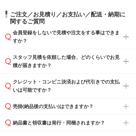
ご注文／お見積り／お支払い／配送・納期に
関するご質問
会員登録をしないで見積や注文をする事はできま
すか？
スタッフ見積を依頼した場合、どのくらいでお見
可能です。見積・注文フォームにて『ゲストの
積が届きますか？
まま進む』ボタンからお進みのうえ、ご依頼く
ださい。
クレジット・コンビニ決済および代引きでの支払
通常、翌営業日までにお送りしております。混
いは可能ですか？
雑状況によっては、お時間をいただくこともご
ざいます。予めご了承ください。土日祝日にご
売掛(納品後の支払い)はできますか？
依頼いただいた場合は、翌営業日以降のご連絡
銀行振込のみのご対応となります。
となります。
納品書と領収書は発行・同梱されますか？
基本的には先入金をお願いしておりますが、自
治体・行政機関・学校・病院・上場企業様 な