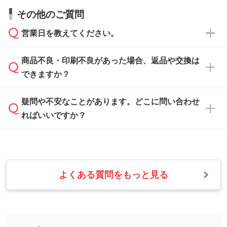
すので、データのご相談だけでもお気軽にお問
お問い合わせフォーム
や、見積/注文フォーム
お見積・ご注文・
お問い合わせフォーム
からご
その他のご質問
い合わせください。
から添付してお送りください。
相談いただきますと、担当スタッフがお客様の
ご希望や商品の本体色を確認し、印刷色をご提
営業日を教えてください。
なお、印刷用データの作り方に関する詳細は、
・解像度の低いデータをトレース/調整してほ
案させていただきます。
「
完全データ入稿
」をご参照ください。
しい
本体色がブラック、ネイビーなど濃色の場合は
商品不良・印刷不良があった場合、返品や交換は
営業日は平日の10:00～18:00で、土日祝日はお
解像度の低い画像や、手書きのイラスト、写真
白色か淡い色の印刷色をおすすめしておりま
できますか？
休みとなります。注文・見積・お問い合わせ
などを、印刷に適したベクターデータに変換し
す。
は、土日祝日でもお送りいただければ、出社後
ます。→
詳しく見る
本体色がナチュラルなど淡色の場合、印刷をく
疑問や不安なことがあります。どこに問い合わせ
速やかに対応いたします。
お手数をお掛けいたしますが、至急担当スタッ
っきりと目立たせたいときは濃い印刷色が、柔
ればいいですか？
フまでご連絡ください。商品の状況を確認し、
・フルカラーデータを1色に変換してほしい
らかい雰囲気にしたいときは淡い印刷色が映え
改めてご案内いたします。
シルク印刷、レーザー彫刻など印刷方法にあわ
ます。
せて、フルカラーのデータを1色になおしま
お問い合わせフォームをご利用ください。1営
【返品・交換の対象】
す。→
詳しく見る
業日以内に担当スタッフよりメールにてご連絡
また、お選びいただいた印刷色が本体色に合わ
・お届け時に商品が損傷・故障している場合
いたします。
ない場合や仕上がりに影響しそうな場合は、ス
よくある質問をもっと見る
・ご注文と異なる商品が届いた場合
・1色印刷でグラデーションや濃淡を表現した
お急ぎの場合はお電話でのご質問も受け付けて
タッフから別の色をご案内することもございま
・印刷不良があった場合
い
おります。下記電話番号までお問い合わせくだ
す。
※印刷不良は原則として“再印刷”でご対応させ
網点という技法で濃淡を表現することができま
さい。
ていただいております。
す。濃淡の差が分かるデータに調整いたしま