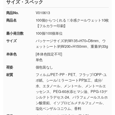
サイズ・スペック
※詳しくは「
商品の良品基準について
」をご覧
す。→
詳しく見る
TEL：0422-29-9911 営業時間10:00～
ください。
18:00(土日祝日除く)
商品No.
V010613
・コーポレートカラーを使って印刷したい／印
お問い合わせフォームはこちら
商品名
100個からつくれる！冷感クールウェット10枚
【返品・交換ができない場合】
刷色にこだわりがある
【フルカラー印刷】
・お客様の元で商品を加工された場合、または
DIC・PANTONEなどのカラーチップの指定や、
最小発注数
100個/100個単位
商品が破損した場合
現物支給による色指定も承っております。→
詳
・商品到着後7日以上経過している場合
しく見る
サイズ
パッケージサイズ/約W135×H70×D8mm、ウ
ェットシート/約W200×H150mm、重量/約33g
・お客様のご都合による返品・交換依頼(商
品・色・数量などの注文間違い等)
・背景がある画像からキャラクター部分だけを
本体色
[本体色指定不可]
単色
使いたいです
シンプルな背景のデータや、使いたいキャラク
荷姿
個包装なし
ター部分の輪郭がはっきりしているデータは切
材質
フィルム/PET･PP・PET、フラップ/OPP･ユ
り抜き処理が可能です。→
詳しく見る
ポ紙、シール/ミラーコートPP加工、成分/
水、エタノール、メントール、メントールエ
ッセンス、PEG-60水添ヒマシ油、PPG-13デ
・持っているデータの背景が足りない／塗り足
シルテトラデセス-24、パラフェノールスルホ
しの作り方が分からない
ン酸亜鉛、イソプロピルメチルフェノール、
印刷したいデータが印刷範囲よりも小さい場
塩化ベンザルコニウム、香料
合、シンプルな色・柄の背景であれば拡張が可