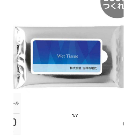
1
/
7