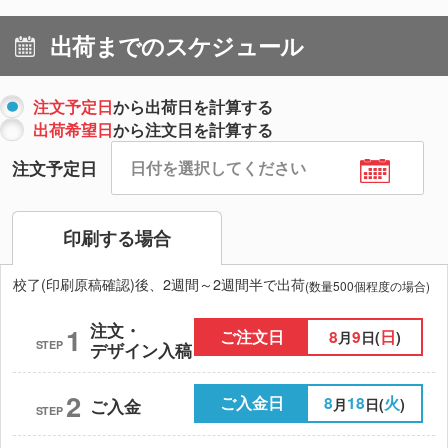
出荷までのスケジュール
注文予定日
から出荷日を計算する
出荷希望日
から注文日を計算する
注文予定日
印刷する場合
校了(印刷原稿確認)後、2週間～2週間半で出荷
(数量500個程度の場合)
注文・
1
ご注文日
8
9
日
月
日(
)
STEP
デザイン入稿
2
ご入金日
8
18
火
月
日(
)
ご入金
STEP