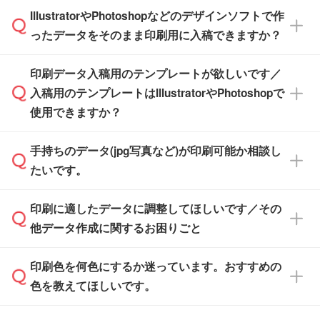
※化粧箱から白箱への入れ替えや、オリジナル
IllustratorやPhotoshopなどのデザインソフトで作
品が決まりましたらお早めのご発注をお願いい
無料の「
デザインシミュレーター
」を使えば、
箱の作成は原則承っておりません。
たします。
ったデータをそのまま印刷用に入稿できますか？
PCやスマホから簡単にデザインを作成できま
す。スタンプやテンプレートも豊富なので、デ
※土日祝日を除く営業日換算です。
印刷データ入稿用のテンプレートが欲しいです／
ザインソフトがなくても安心です。
IllustratorやPhotoshop、CLIP STUDIOなどのデ
※沖縄・離島は追加日数がかかります。
入稿用のテンプレートはIllustratorやPhotoshopで
ザインソフトでこだわりのデザインを作成した
また、「
データ作成サービス
」もご利用いただ
使用できますか？
い方は、
完全データ入稿
がおすすめです。
けます。ご希望の文言・書体・印刷色をお知ら
「.ai」形式または「.psd」形式で保存し、お見
せいただければ、弊社にて無料でデザインデー
積・ご注文フォームにアップロードしてご入稿
手持ちのデータ(jpg写真など)が印刷可能か相談し
一部商品は入稿用テンプレートのご用意があり
タを1点作成いたします。
ください。
たいです。
ます。各商品ページの『印刷方法・テンプレー
ト』からダウンロードをお願いいたします。
ご入稿後は経験豊富なスタッフがデータに不備
印刷に適したデータに調整してほしいです／その
入稿用のテンプレートはPDF形式ですが、
印刷に適したデータ・解像度かどうか、担当ス
がないかチェックし、お客様と確認してから印
IllustratorやPhotoshopで開いてご利用いただけ
他データ作成に関するお困りごと
タッフが事前に確認いたします。
刷に進みますので、ご安心ください。
ます。詳しい手順は「
入稿テンプレートの使い
データはお見積・ご注文・
お問い合わせフォー
方
」をご確認ください。
印刷色を何色にするか迷っています。おすすめの
ム
へ添付いただくか、担当スタッフ宛にメール
データ作成でお困りの際には、担当スタッフが
でお送りください。
色を教えてほしいです。
サポートいたしますのでお気軽にご相談くださ
仕上がりに影響しそうな点もチェックいたしま
い。