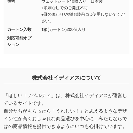
備考
ウェットシート10枚入り 日本製
能です。→
詳しく見る
※印刷なしでのご発注不可
※目のまわりや粘膜部等には使用しないでくだ
・デザインにQRコードを入れたい／QRコード
さい。
を生成してほしい
カートン入数
1箱(カートン)200個入り
URLをご指定いただければ、QRコードを生成
対応可能オプ
いたします。配置のご相談にも応じています。
ション
→
詳しく見る
株式会社イディアスについて
「ほしい！ノベルティ」は、株式会社イディアスが運営し
ているサイトです。
自分たちがもらったら「うれしい！」と思えるようなデザ
イン性が高くおしゃれな商品選びを中心に、私たちならで
はの商品情報を提供できるようにいつも心掛けています。