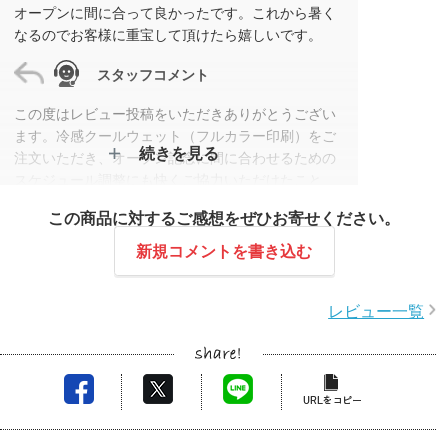
オープンに間に合って良かったです。これから暑く
なるのでお客様に重宝して頂けたら嬉しいです。
スタッフコメント
この度はレビュー投稿をいただきありがとうござい
ます。冷感クールウェット（フルカラー印刷）をご
続きを見る
注文いただき、オープン記念に間に合わせるための
スケジュール調整にも快くご協力いただけたこと
で、無事にお届けすることができました。お客様に
この商品に対するご感想をぜひお寄せください。
も喜んでいただけたと伺い、とても励みになりまし
た。次回もご満足いただけるよう努めてまいりま
新規コメントを書き込む
す。
レビュー一覧