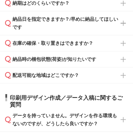
納期はどのくらいですか？
どの場合は、月末締め翌月末払いに対応可能で
納品書・領収書は ご依頼をいただいた場合の
す。
み発行しております。商品への同梱はしておら
納品日を指定できますか？/早めに納品してほしい
ず、通常はPDFデータをメール添付でお送りし
・印刷する場合(500個程度)
また、卒業・卒園記念品で対策委員会や個人様
です
ます。
ご入金、イメージ画像の校了から約2週間～2
からご注文いただく場合でも、お支払い元が学
原本の郵送をご希望の場合は、担当スタッフま
週間半でご納品いたします。
校や幼稚園・保育園であれば、同様の条件でご
たは注文フォームの『ご注文に関する備考欄』
在庫の確保・取り置きはできますか？
ご希望の納期がある場合は、お問い合わせ・お
対応できる場合がございます。
よりお知らせください。
・商品のみ注文する場合(サンプル購入を含む)
見積もり・ご注文時にその旨をお知らせくださ
ご希望の際は担当スタッフまでお気軽にご相談
ご入金確認後、1～2営業日で出荷いたしま
納品時の梱包状態(荷姿)が知りたいです
い。
ご入金確認後に在庫を確保し、注文確定のご連
ください。
す。
在庫状況や印刷スケジュールを確認のうえ、対
絡を致します。ご入金いただくまで在庫の確保
応が可能かご案内いたします。
配送可能な地域はどこですか？
はできかねますので予めご了承ください。
商品によって異なります。各ページにある商品
納期は商品や数量、印刷方法、ご納品場所、在
また、お急ぎで印刷をご希望の場合は、最短5
詳細の荷姿欄をご確認ください。
庫の有無によって異なります。正確な日程はス
営業日で出荷可能な商品もご用意しておりま
【箱入り】 商品がひとつずつ箱に入っていま
日本全国へお届けが可能です。なお、海外への
タッフまでお問い合わせください。
印刷用デザイン作成／データ入稿に関するご
す。>>
対象商品はこちら
す。(白箱、化粧箱、ブリスターパックなど)
直接納品は行っておりませんので予めご了承く
質問
※最短出荷日は商品によって異なります。各商
【袋入り】 商品がひとつずつ袋に入っていま
ださい。
また、商品ページ内の「出荷までのスケジュー
品ページにてご確認ください
す。(透明袋、デザイン袋など)
データを持っていません。デザインを作る環境も
ル」に注文予定日をご入力いただくと、おおよ
【個包装なし】 個包装がされていない状態で
ないのですが、どうしたら良いですか？
その締切日や出荷目安をご確認いただけます。
納品します。
商品在庫や印刷ラインを確保するためにも、商