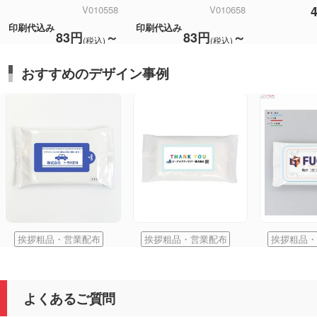
V010558
V010658
印刷代込み
印刷代込み
83円
～
83円
～
(税込)
(税込)
おすすめのデザイン事例
挨拶粗品・営業配布
挨拶粗品・営業配布
挨拶粗品・
よくあるご質問