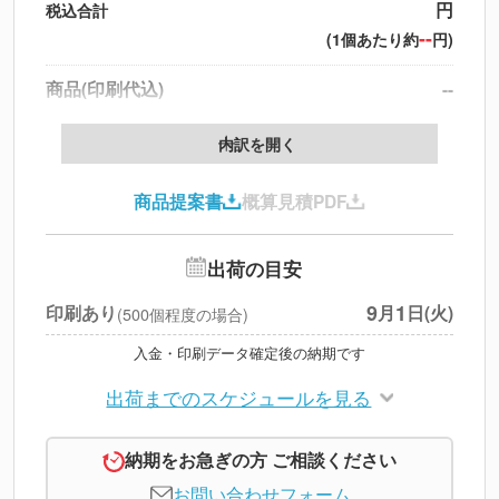
円
税込合計
--
(1個あたり約
円)
商品(印刷代込)
--
データ配置料
--
内訳を開く
印刷代
--
商品提案書
概算見積PDF
送料
--
※
北海道・沖縄・離島 別途
円
税別合計
出荷の目安
※
上記小計は税別です
9
1
印刷あり
月
日(火)
(500個程度の場合)
入金・印刷データ確定後の納期です
出荷までのスケジュールを見る
納期をお急ぎの方 ご相談ください
お問い合わせフォーム