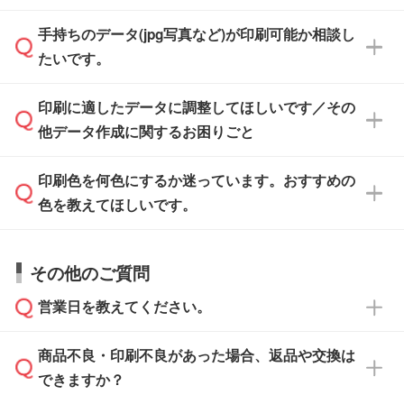
けます。ご希望の文言・書体・印刷色をお知ら
「.ai」形式または「.psd」形式で保存し、お見
せいただければ、弊社にて無料でデザインデー
積・ご注文フォームにアップロードしてご入稿
手持ちのデータ(jpg写真など)が印刷可能か相談し
一部商品は入稿用テンプレートのご用意があり
タを1点作成いたします。
ください。
たいです。
ます。各商品ページの『印刷方法・テンプレー
ト』からダウンロードをお願いいたします。
ご入稿後は経験豊富なスタッフがデータに不備
印刷に適したデータに調整してほしいです／その
入稿用のテンプレートはPDF形式ですが、
印刷に適したデータ・解像度かどうか、担当ス
がないかチェックし、お客様と確認してから印
IllustratorやPhotoshopで開いてご利用いただけ
他データ作成に関するお困りごと
タッフが事前に確認いたします。
刷に進みますので、ご安心ください。
ます。詳しい手順は「
入稿テンプレートの使い
データはお見積・ご注文・
お問い合わせフォー
方
」をご確認ください。
印刷色を何色にするか迷っています。おすすめの
ム
へ添付いただくか、担当スタッフ宛にメール
データ作成でお困りの際には、担当スタッフが
でお送りください。
色を教えてほしいです。
サポートいたしますのでお気軽にご相談くださ
仕上がりに影響しそうな点もチェックいたしま
い。
すので、データのご相談だけでもお気軽にお問
お問い合わせフォーム
や、見積/注文フォーム
お見積・ご注文・
お問い合わせフォーム
からご
その他のご質問
い合わせください。
から添付してお送りください。
相談いただきますと、担当スタッフがお客様の
ご希望や商品の本体色を確認し、印刷色をご提
営業日を教えてください。
なお、印刷用データの作り方に関する詳細は、
・解像度の低いデータをトレース/調整してほ
案させていただきます。
「
完全データ入稿
」をご参照ください。
しい
本体色がブラック、ネイビーなど濃色の場合は
商品不良・印刷不良があった場合、返品や交換は
営業日は平日の10:00～18:00で、土日祝日はお
解像度の低い画像や、手書きのイラスト、写真
白色か淡い色の印刷色をおすすめしておりま
できますか？
休みとなります。注文・見積・お問い合わせ
などを、印刷に適したベクターデータに変換し
す。