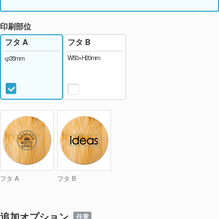
印刷部位
フタ B
フタ A
W50×H20mm
φ35mm
フタ A
フタ B
追加オプション
任意