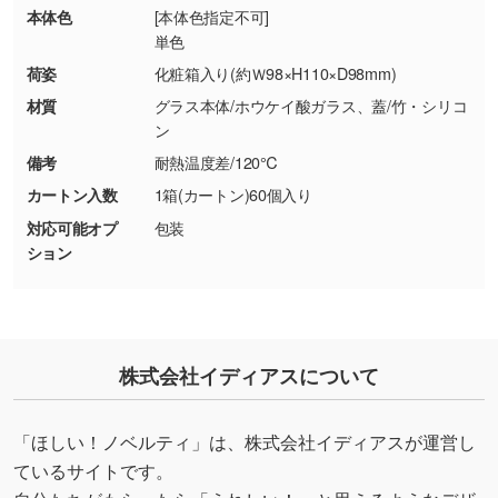
・お客様のご都合による返品・交換依頼(商
本体色
[本体色指定不可]
品・色・数量などの注文間違い等)
・背景がある画像からキャラクター部分だけを
単色
使いたいです
荷姿
化粧箱入り(約Ｗ98×H110×D98mm)
シンプルな背景のデータや、使いたいキャラク
材質
グラス本体/ホウケイ酸ガラス、蓋/竹・シリコ
ター部分の輪郭がはっきりしているデータは切
ン
り抜き処理が可能です。→
詳しく見る
備考
耐熱温度差/120℃
カートン入数
1箱(カートン)60個入り
・持っているデータの背景が足りない／塗り足
対応可能オプ
包装
しの作り方が分からない
ション
印刷したいデータが印刷範囲よりも小さい場
合、シンプルな色・柄の背景であれば拡張が可
能です。→
詳しく見る
・デザインにQRコードを入れたい／QRコード
株式会社イディアスについて
を生成してほしい
URLをご指定いただければ、QRコードを生成
「ほしい！ノベルティ」は、株式会社イディアスが運営し
いたします。配置のご相談にも応じています。
ているサイトです。
→
詳しく見る