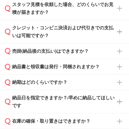
スタッフ見積を依頼した場合、どのくらいでお見
可能です。見積・注文フォームにて『ゲストの
積が届きますか？
まま進む』ボタンからお進みのうえ、ご依頼く
ださい。
クレジット・コンビニ決済および代引きでの支払
通常、翌営業日までにお送りしております。混
いは可能ですか？
雑状況によっては、お時間をいただくこともご
ざいます。予めご了承ください。土日祝日にご
売掛(納品後の支払い)はできますか？
依頼いただいた場合は、翌営業日以降のご連絡
銀行振込のみのご対応となります。
となります。
納品書と領収書は発行・同梱されますか？
基本的には先入金をお願いしておりますが、自
治体・行政機関・学校・病院・上場企業様 な
納期はどのくらいですか？
どの場合は、月末締め翌月末払いに対応可能で
納品書・領収書は ご依頼をいただいた場合の
す。
み発行しております。商品への同梱はしておら
納品日を指定できますか？/早めに納品してほしい
ず、通常はPDFデータをメール添付でお送りし
・印刷する場合(500個程度)
また、卒業・卒園記念品で対策委員会や個人様
です
ます。
ご入金、イメージ画像の校了から約2週間～2
からご注文いただく場合でも、お支払い元が学
原本の郵送をご希望の場合は、担当スタッフま
週間半でご納品いたします。
校や幼稚園・保育園であれば、同様の条件でご
たは注文フォームの『ご注文に関する備考欄』
在庫の確保・取り置きはできますか？
ご希望の納期がある場合は、お問い合わせ・お
対応できる場合がございます。
よりお知らせください。
・商品のみ注文する場合(サンプル購入を含む)