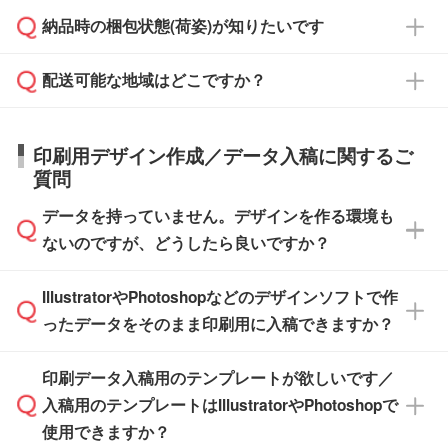
見積もり・ご注文時にその旨をお知らせくださ
ご希望の際は担当スタッフまでお気軽にご相談
ご入金確認後、1～2営業日で出荷いたしま
納品時の梱包状態(荷姿)が知りたいです
い。
ご入金確認後に在庫を確保し、注文確定のご連
ください。
す。
在庫状況や印刷スケジュールを確認のうえ、対
絡を致します。ご入金いただくまで在庫の確保
応が可能かご案内いたします。
配送可能な地域はどこですか？
はできかねますので予めご了承ください。
商品によって異なります。各ページにある商品
納期は商品や数量、印刷方法、ご納品場所、在
また、お急ぎで印刷をご希望の場合は、最短5
詳細の荷姿欄をご確認ください。
庫の有無によって異なります。正確な日程はス
営業日で出荷可能な商品もご用意しておりま
【箱入り】 商品がひとつずつ箱に入っていま
日本全国へお届けが可能です。なお、海外への
タッフまでお問い合わせください。
印刷用デザイン作成／データ入稿に関するご
す。>>
対象商品はこちら
す。(白箱、化粧箱、ブリスターパックなど)
直接納品は行っておりませんので予めご了承く
質問
※最短出荷日は商品によって異なります。各商
【袋入り】 商品がひとつずつ袋に入っていま
ださい。
また、商品ページ内の「出荷までのスケジュー
品ページにてご確認ください
す。(透明袋、デザイン袋など)
データを持っていません。デザインを作る環境も
ル」に注文予定日をご入力いただくと、おおよ
【個包装なし】 個包装がされていない状態で
ないのですが、どうしたら良いですか？
その締切日や出荷目安をご確認いただけます。
納品します。
商品在庫や印刷ラインを確保するためにも、商
※化粧箱から白箱への入れ替えや、オリジナル
IllustratorやPhotoshopなどのデザインソフトで作
品が決まりましたらお早めのご発注をお願いい
無料の「
デザインシミュレーター
」を使えば、
箱の作成は原則承っておりません。
たします。
ったデータをそのまま印刷用に入稿できますか？
PCやスマホから簡単にデザインを作成できま
す。スタンプやテンプレートも豊富なので、デ
※土日祝日を除く営業日換算です。
印刷データ入稿用のテンプレートが欲しいです／
ザインソフトがなくても安心です。
IllustratorやPhotoshop、CLIP STUDIOなどのデ
※沖縄・離島は追加日数がかかります。
入稿用のテンプレートはIllustratorやPhotoshopで
ザインソフトでこだわりのデザインを作成した
また、「
データ作成サービス
」もご利用いただ
使用できますか？
い方は、
完全データ入稿
がおすすめです。