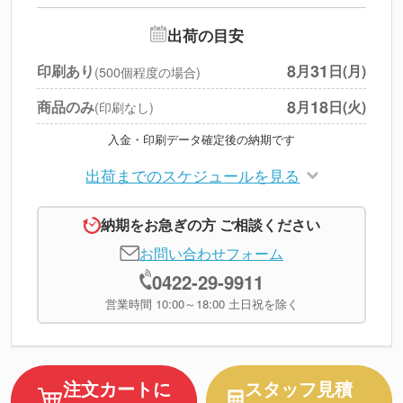
追加オプション
--
出荷の目安
円
税別合計
8
31
印刷あり
月
日(月)
(500個程度の場合)
※
上記小計は税別です
8
18
商品のみ
月
日(火)
(印刷なし)
入金・印刷データ確定後の納期です
出荷までのスケジュールを見る
納期をお急ぎの方 ご相談ください
お問い合わせフォーム
0422-29-9911
営業時間 10:00～18:00 土日祝を除く
注文カートに
スタッフ見積