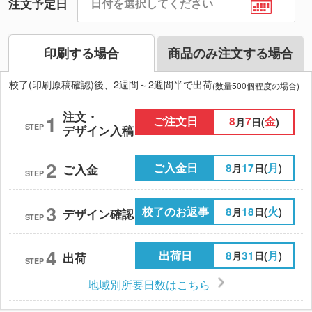
注文予定日
印刷する場合
商品のみ注文する場合
校了(印刷原稿確認)後、2週間～2週間半で出荷
(数量500個程度の場合)
注文・
1
ご注文日
8
7
金
月
日(
)
STEP
デザイン入稿
2
ご入金日
8
17
月
月
日(
)
ご入金
STEP
3
校了のお返事
8
18
火
月
日(
)
デザイン確認
STEP
4
出荷日
8
31
月
月
日(
)
出荷
STEP
地域別所要日数はこちら