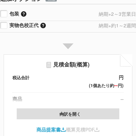
包装
納期+2～3営業日
実物色校正代
納期+約1～2週間
見積金額(概算)
円
税込合計
--
(1個あたり約
円)
商品
--
製版代
--
内訳を開く
印刷代
--
商品提案書
概算見積PDF
送料
--
※
北海道・沖縄・離島 別途