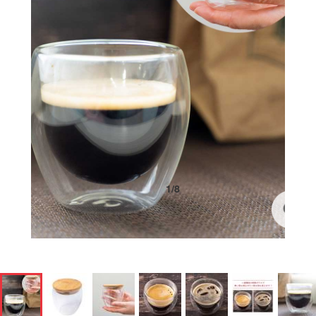
1
/
8