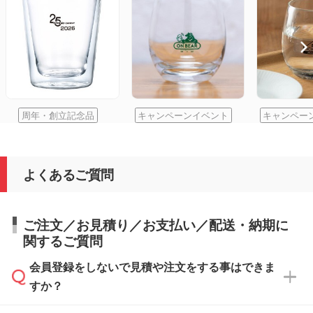
周年・創立記念品
キャンペーンイベント
キャンペー
よくあるご質問
ご注文／お見積り／お支払い／配送・納期に
関するご質問
会員登録をしないで見積や注文をする事はできま
すか？