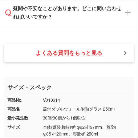
は、土日祝日でもお送りいただければ、出社後
ます。→
詳しく見る
本体色がナチュラルなど淡色の場合、印刷をく
疑問や不安なことがあります。どこに問い合わせ
速やかに対応いたします。
お手数をお掛けいたしますが、至急担当スタッ
っきりと目立たせたいときは濃い印刷色が、柔
ればいいですか？
フまでご連絡ください。商品の状況を確認し、
・フルカラーデータを1色に変換してほしい
らかい雰囲気にしたいときは淡い印刷色が映え
改めてご案内いたします。
シルク印刷、レーザー彫刻など印刷方法にあわ
ます。
せて、フルカラーのデータを1色になおしま
お問い合わせフォームをご利用ください。1営
【返品・交換の対象】
す。→
詳しく見る
業日以内に担当スタッフよりメールにてご連絡
また、お選びいただいた印刷色が本体色に合わ
・お届け時に商品が損傷・故障している場合
いたします。
ない場合や仕上がりに影響しそうな場合は、ス
よくある質問をもっと見る
・ご注文と異なる商品が届いた場合
・1色印刷でグラデーションや濃淡を表現した
お急ぎの場合はお電話でのご質問も受け付けて
タッフから別の色をご案内することもございま
・印刷不良があった場合
い
おります。下記電話番号までお問い合わせくだ
す。
※印刷不良は原則として“再印刷”でご対応させ
網点という技法で濃淡を表現することができま
さい。
ていただいております。
す。濃淡の差が分かるデータに調整いたしま
サイズ・スペック
※詳しくは「
商品の良品基準について
」をご覧
す。→
詳しく見る
TEL：0422-29-9911 営業時間10:00～
ください。
18:00(土日祝日除く)
商品No.
V010614
・コーポレートカラーを使って印刷したい／印
お問い合わせフォームはこちら
商品名
蓋付ダブルウォール耐熱グラス 250ml
【返品・交換ができない場合】
刷色にこだわりがある
最小発注数
30個/30個から1個単位
・お客様の元で商品を加工された場合、または
DIC・PANTONEなどのカラーチップの指定や、
商品が破損した場合
現物支給による色指定も承っております。→
詳
サイズ
本体(蓋装着時)/約φ92×H97mm、蓋/約
・商品到着後7日以上経過している場合
しく見る
φ85×H20mm、容量/約250ml