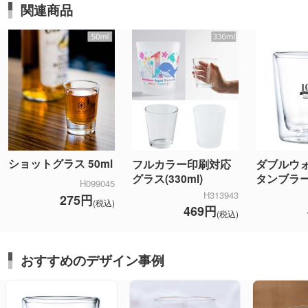
関連商品
ショットグラス 50ml
フルカラー印刷対応
ダブルウ
グラス(330ml)
タンブラ
H099045
H313943
275円
(税込)
469円
(税込)
おすすめのデザイン事例