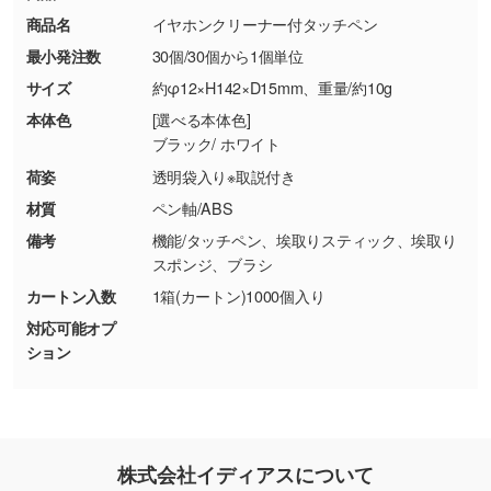
・コーポレートカラーを使って印刷したい／印
お問い合わせフォームはこちら
商品名
イヤホンクリーナー付タッチペン
【返品・交換ができない場合】
刷色にこだわりがある
最小発注数
30個/30個から1個単位
・お客様の元で商品を加工された場合、または
DIC・PANTONEなどのカラーチップの指定や、
商品が破損した場合
現物支給による色指定も承っております。→
詳
サイズ
約φ12×H142×D15mm、重量/約10g
・商品到着後7日以上経過している場合
しく見る
本体色
[選べる本体色]
・お客様のご都合による返品・交換依頼(商
ブラック/ ホワイト
品・色・数量などの注文間違い等)
・背景がある画像からキャラクター部分だけを
荷姿
透明袋入り※取説付き
使いたいです
材質
ペン軸/ABS
シンプルな背景のデータや、使いたいキャラク
備考
機能/タッチペン、埃取りスティック、埃取り
ター部分の輪郭がはっきりしているデータは切
スポンジ、ブラシ
り抜き処理が可能です。→
詳しく見る
カートン入数
1箱(カートン)1000個入り
対応可能オプ
・持っているデータの背景が足りない／塗り足
ション
しの作り方が分からない
印刷したいデータが印刷範囲よりも小さい場
合、シンプルな色・柄の背景であれば拡張が可
能です。→
詳しく見る
株式会社イディアスについて