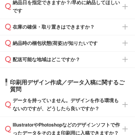
納品日を指定できますか？/早めに納品してほしい
ず、通常はPDFデータをメール添付でお送りし
・印刷する場合(500個程度)
また、卒業・卒園記念品で対策委員会や個人様
です
ます。
ご入金、イメージ画像の校了から約2週間～2
からご注文いただく場合でも、お支払い元が学
原本の郵送をご希望の場合は、担当スタッフま
週間半でご納品いたします。
校や幼稚園・保育園であれば、同様の条件でご
たは注文フォームの『ご注文に関する備考欄』
在庫の確保・取り置きはできますか？
ご希望の納期がある場合は、お問い合わせ・お
対応できる場合がございます。
よりお知らせください。
・商品のみ注文する場合(サンプル購入を含む)
見積もり・ご注文時にその旨をお知らせくださ
ご希望の際は担当スタッフまでお気軽にご相談
ご入金確認後、1～2営業日で出荷いたしま
納品時の梱包状態(荷姿)が知りたいです
い。
ご入金確認後に在庫を確保し、注文確定のご連
ください。
す。
在庫状況や印刷スケジュールを確認のうえ、対
絡を致します。ご入金いただくまで在庫の確保
応が可能かご案内いたします。
配送可能な地域はどこですか？
はできかねますので予めご了承ください。
商品によって異なります。各ページにある商品
納期は商品や数量、印刷方法、ご納品場所、在
また、お急ぎで印刷をご希望の場合は、最短5
詳細の荷姿欄をご確認ください。
庫の有無によって異なります。正確な日程はス
営業日で出荷可能な商品もご用意しておりま
【箱入り】 商品がひとつずつ箱に入っていま
日本全国へお届けが可能です。なお、海外への
タッフまでお問い合わせください。
印刷用デザイン作成／データ入稿に関するご
す。>>
対象商品はこちら
す。(白箱、化粧箱、ブリスターパックなど)
直接納品は行っておりませんので予めご了承く
質問
※最短出荷日は商品によって異なります。各商
【袋入り】 商品がひとつずつ袋に入っていま
ださい。
また、商品ページ内の「出荷までのスケジュー
品ページにてご確認ください
す。(透明袋、デザイン袋など)
データを持っていません。デザインを作る環境も
ル」に注文予定日をご入力いただくと、おおよ
【個包装なし】 個包装がされていない状態で
ないのですが、どうしたら良いですか？
その締切日や出荷目安をご確認いただけます。
納品します。
商品在庫や印刷ラインを確保するためにも、商
※化粧箱から白箱への入れ替えや、オリジナル
IllustratorやPhotoshopなどのデザインソフトで作
品が決まりましたらお早めのご発注をお願いい
無料の「
デザインシミュレーター
」を使えば、
箱の作成は原則承っておりません。
たします。
ったデータをそのまま印刷用に入稿できますか？
PCやスマホから簡単にデザインを作成できま