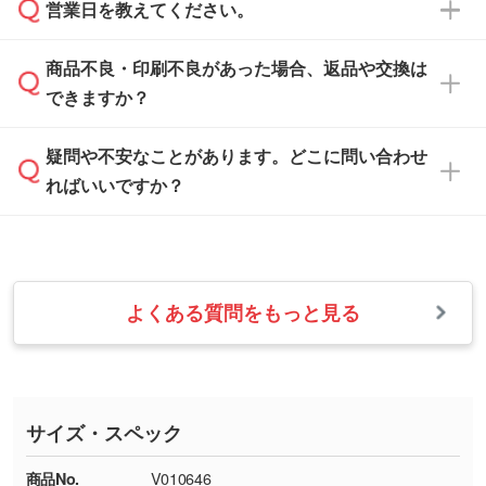
ご希望や商品の本体色を確認し、印刷色をご提
営業日を教えてください。
なお、印刷用データの作り方に関する詳細は、
・解像度の低いデータをトレース/調整してほ
案させていただきます。
「
完全データ入稿
」をご参照ください。
しい
本体色がブラック、ネイビーなど濃色の場合は
商品不良・印刷不良があった場合、返品や交換は
営業日は平日の10:00～18:00で、土日祝日はお
解像度の低い画像や、手書きのイラスト、写真
白色か淡い色の印刷色をおすすめしておりま
できますか？
休みとなります。注文・見積・お問い合わせ
などを、印刷に適したベクターデータに変換し
す。
は、土日祝日でもお送りいただければ、出社後
ます。→
詳しく見る
本体色がナチュラルなど淡色の場合、印刷をく
疑問や不安なことがあります。どこに問い合わせ
速やかに対応いたします。
お手数をお掛けいたしますが、至急担当スタッ
っきりと目立たせたいときは濃い印刷色が、柔
ればいいですか？
フまでご連絡ください。商品の状況を確認し、
・フルカラーデータを1色に変換してほしい
らかい雰囲気にしたいときは淡い印刷色が映え
改めてご案内いたします。
シルク印刷、レーザー彫刻など印刷方法にあわ
ます。
せて、フルカラーのデータを1色になおしま
お問い合わせフォームをご利用ください。1営
【返品・交換の対象】
す。→
詳しく見る
業日以内に担当スタッフよりメールにてご連絡
また、お選びいただいた印刷色が本体色に合わ
・お届け時に商品が損傷・故障している場合
いたします。
ない場合や仕上がりに影響しそうな場合は、ス
よくある質問をもっと見る
・ご注文と異なる商品が届いた場合
・1色印刷でグラデーションや濃淡を表現した
お急ぎの場合はお電話でのご質問も受け付けて
タッフから別の色をご案内することもございま
・印刷不良があった場合
い
おります。下記電話番号までお問い合わせくだ
す。
※印刷不良は原則として“再印刷”でご対応させ
網点という技法で濃淡を表現することができま
さい。
ていただいております。
す。濃淡の差が分かるデータに調整いたしま
サイズ・スペック
※詳しくは「
商品の良品基準について
」をご覧
す。→
詳しく見る
TEL：0422-29-9911 営業時間10:00～
ください。
18:00(土日祝日除く)
商品No.
V010646