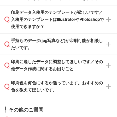
す。スタンプやテンプレートも豊富なので、デ
※土日祝日を除く営業日換算です。
印刷データ入稿用のテンプレートが欲しいです／
ザインソフトがなくても安心です。
IllustratorやPhotoshop、CLIP STUDIOなどのデ
※沖縄・離島は追加日数がかかります。
入稿用のテンプレートはIllustratorやPhotoshopで
ザインソフトでこだわりのデザインを作成した
また、「
データ作成サービス
」もご利用いただ
使用できますか？
い方は、
完全データ入稿
がおすすめです。
けます。ご希望の文言・書体・印刷色をお知ら
「.ai」形式または「.psd」形式で保存し、お見
せいただければ、弊社にて無料でデザインデー
積・ご注文フォームにアップロードしてご入稿
手持ちのデータ(jpg写真など)が印刷可能か相談し
一部商品は入稿用テンプレートのご用意があり
タを1点作成いたします。
ください。
たいです。
ます。各商品ページの『印刷方法・テンプレー
ト』からダウンロードをお願いいたします。
ご入稿後は経験豊富なスタッフがデータに不備
印刷に適したデータに調整してほしいです／その
入稿用のテンプレートはPDF形式ですが、
印刷に適したデータ・解像度かどうか、担当ス
がないかチェックし、お客様と確認してから印
IllustratorやPhotoshopで開いてご利用いただけ
他データ作成に関するお困りごと
タッフが事前に確認いたします。
刷に進みますので、ご安心ください。
ます。詳しい手順は「
入稿テンプレートの使い
データはお見積・ご注文・
お問い合わせフォー
方
」をご確認ください。
印刷色を何色にするか迷っています。おすすめの
ム
へ添付いただくか、担当スタッフ宛にメール
データ作成でお困りの際には、担当スタッフが
でお送りください。
色を教えてほしいです。
サポートいたしますのでお気軽にご相談くださ
仕上がりに影響しそうな点もチェックいたしま
い。
すので、データのご相談だけでもお気軽にお問
お問い合わせフォーム
や、見積/注文フォーム
お見積・ご注文・
お問い合わせフォーム
からご
その他のご質問
い合わせください。
から添付してお送りください。
相談いただきますと、担当スタッフがお客様の