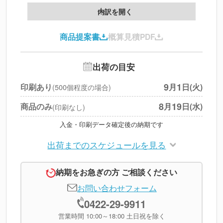
データ配置料
--
内訳を開く
印刷代
--
商品提案書
概算見積PDF
送料
--
※
北海道・沖縄・離島 別途
追加オプション
--
出荷の目安
円
税別合計
9
1
印刷あり
月
日(火)
(500個程度の場合)
※
上記小計は税別です
8
19
商品のみ
月
日(水)
(印刷なし)
入金・印刷データ確定後の納期です
出荷までのスケジュールを見る
納期をお急ぎの方 ご相談ください
お問い合わせフォーム
0422-29-9911
営業時間 10:00～18:00 土日祝を除く