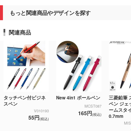
もっと関連商品やデザインを探す
関連商品
タッチペン付ビジネ
New 4in1 ボールペン
三菱鉛筆 
スペン
ペン ジェ
MCST087
ームスタ
V010193
165円
(税込)
0.7mm
55円
(税込)
MIS