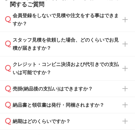
関するご質問
会員登録をしないで見積や注文をする事はできま
すか？
スタッフ見積を依頼した場合、どのくらいでお見
可能です。見積・注文フォームにて『ゲストの
積が届きますか？
まま進む』ボタンからお進みのうえ、ご依頼く
ださい。
クレジット・コンビニ決済および代引きでの支払
通常、翌営業日までにお送りしております。混
いは可能ですか？
雑状況によっては、お時間をいただくこともご
ざいます。予めご了承ください。土日祝日にご
売掛(納品後の支払い)はできますか？
依頼いただいた場合は、翌営業日以降のご連絡
銀行振込のみのご対応となります。
となります。
納品書と領収書は発行・同梱されますか？
基本的には先入金をお願いしておりますが、自
治体・行政機関・学校・病院・上場企業様 な
納期はどのくらいですか？
どの場合は、月末締め翌月末払いに対応可能で
納品書・領収書は ご依頼をいただいた場合の
す。
み発行しております。商品への同梱はしておら