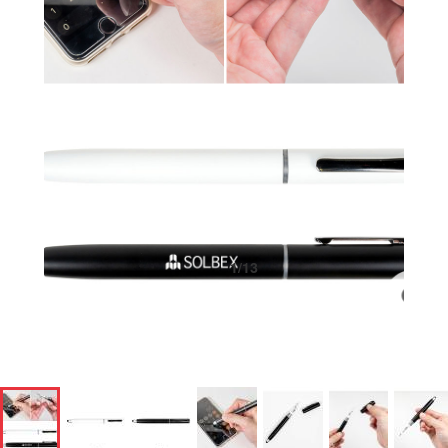
1
/
13