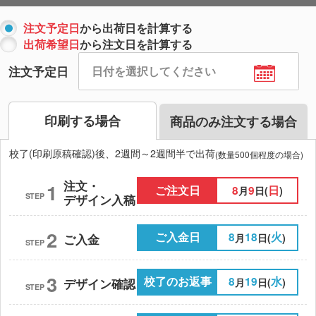
注文予定日
から出荷日を計算する
出荷希望日
から注文日を計算する
注文予定日
印刷する場合
商品のみ注文する場合
校了(印刷原稿確認)後、2週間～2週間半で出荷
(数量500個程度の場合)
注文・
1
ご注文日
8
9
日
月
日(
)
STEP
デザイン入稿
2
ご入金日
8
18
火
月
日(
)
ご入金
STEP
3
校了のお返事
8
19
水
月
日(
)
デザイン確認
STEP