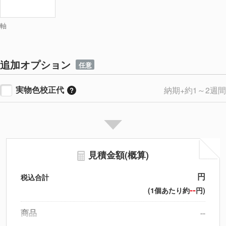
軸
追加オプション
任意
実物色校正代
納期+約1～2週間
見積金額(概算)
円
税込合計
--
(1個あたり約
円)
商品
--