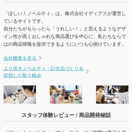
・デザインにQRコードを入れたい／QRコード
を生成してほしい
「ほしい！ノベルティ」は、株式会社イディアスが運営し
URLをご指定いただければ、QRコードを生成
ているサイトです。
いたします。配置のご相談にも応じています。
自分たちがもらったら「うれしい！」と思えるようなデザ
→
詳しく見る
イン性が高くおしゃれな商品選びを中心に、私たちならで
はの商品情報を提供できるようにいつも心掛けています。
会社概要を見る
より良きノベルティ・記念品づくりを
目指した取り組み
スタッフ体験レビュー / 商品開発秘話