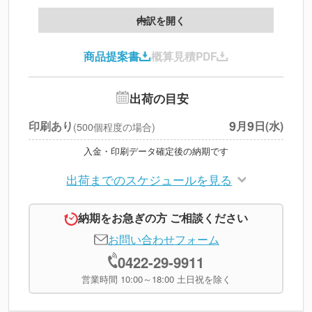
製版代
--
内訳を開く
印刷代
--
商品提案書
概算見積PDF
送料
--
※
北海道・沖縄・離島 別途
追加オプション
--
出荷の目安
円
税別合計
9
9
印刷あり
月
日(水)
(500個程度の場合)
※
上記小計は税別です
入金・印刷データ確定後の納期です
出荷までのスケジュールを見る
納期をお急ぎの方 ご相談ください
お問い合わせフォーム
0422-29-9911
営業時間 10:00～18:00 土日祝を除く