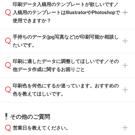
※土日祝日を除く営業日換算です。
印刷データ入稿用のテンプレートが欲しいです／
ザインソフトがなくても安心です。
IllustratorやPhotoshop、CLIP STUDIOなどのデ
※沖縄・離島は追加日数がかかります。
入稿用のテンプレートはIllustratorやPhotoshopで
ザインソフトでこだわりのデザインを作成した
また、「
データ作成サービス
」もご利用いただ
使用できますか？
い方は、
完全データ入稿
がおすすめです。
けます。ご希望の文言・書体・印刷色をお知ら
「.ai」形式または「.psd」形式で保存し、お見
せいただければ、弊社にて無料でデザインデー
積・ご注文フォームにアップロードしてご入稿
手持ちのデータ(jpg写真など)が印刷可能か相談し
一部商品は入稿用テンプレートのご用意があり
タを1点作成いたします。
ください。
たいです。
ます。各商品ページの『印刷方法・テンプレー
ト』からダウンロードをお願いいたします。
ご入稿後は経験豊富なスタッフがデータに不備
印刷に適したデータに調整してほしいです／その
入稿用のテンプレートはPDF形式ですが、
印刷に適したデータ・解像度かどうか、担当ス
がないかチェックし、お客様と確認してから印
IllustratorやPhotoshopで開いてご利用いただけ
他データ作成に関するお困りごと
タッフが事前に確認いたします。
刷に進みますので、ご安心ください。
ます。詳しい手順は「
入稿テンプレートの使い
データはお見積・ご注文・
お問い合わせフォー
方
」をご確認ください。
印刷色を何色にするか迷っています。おすすめの
ム
へ添付いただくか、担当スタッフ宛にメール
データ作成でお困りの際には、担当スタッフが
でお送りください。
色を教えてほしいです。
サポートいたしますのでお気軽にご相談くださ
仕上がりに影響しそうな点もチェックいたしま
い。
すので、データのご相談だけでもお気軽にお問
お問い合わせフォーム
や、見積/注文フォーム
お見積・ご注文・
お問い合わせフォーム
からご
その他のご質問
い合わせください。
から添付してお送りください。
相談いただきますと、担当スタッフがお客様の
ご希望や商品の本体色を確認し、印刷色をご提
営業日を教えてください。
なお、印刷用データの作り方に関する詳細は、
・解像度の低いデータをトレース/調整してほ
案させていただきます。