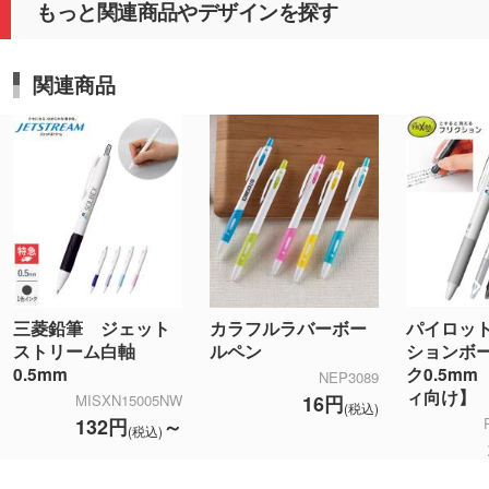
もっと関連商品やデザインを探す
関連商品
パイロッ
三菱鉛筆 ジェット
カラフルラバーボー
ションボ
ストリーム白軸
ルペン
ク0.5m
0.5mm
NEP3089
ィ向け】
16円
MISXN15005NW
(税込)
132円
～
(税込)