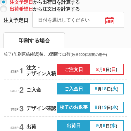
注文予定日
から出荷日を計算する
出荷希望日
から注文日を計算する
注文予定日
印刷する場合
校了(印刷原稿確認)後、3週間で出荷
(数量500個程度の場合)
注文・
1
ご注文日
8
9
日
月
日(
)
STEP
デザイン入稿
2
ご入金日
8
18
火
月
日(
)
ご入金
STEP
3
校了のお返事
8
19
水
月
日(
)
デザイン確認
STEP
4
出荷日
9
9
水
月
日(
)
出荷
STEP