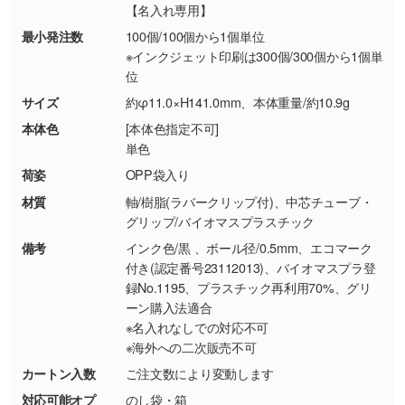
【名入れ専用】
・お客様の元で商品を加工された場合、または
DIC・PANTONEなどのカラーチップの指定や、
最小発注数
100個/100個から1個単位
商品が破損した場合
現物支給による色指定も承っております。→
詳
※インクジェット印刷は300個/300個から1個単
・商品到着後7日以上経過している場合
しく見る
位
・お客様のご都合による返品・交換依頼(商
サイズ
約φ11.0×H141.0mm、本体重量/約10.9g
品・色・数量などの注文間違い等)
・背景がある画像からキャラクター部分だけを
本体色
[本体色指定不可]
使いたいです
単色
シンプルな背景のデータや、使いたいキャラク
ター部分の輪郭がはっきりしているデータは切
荷姿
OPP袋入り
り抜き処理が可能です。→
詳しく見る
材質
軸/樹脂(ラバークリップ付)、中芯チューブ・
グリップ/バイオマスプラスチック
・持っているデータの背景が足りない／塗り足
備考
インク色/黒 、ボール径/0.5mm、エコマーク
しの作り方が分からない
付き(認定番号23112013)、バイオマスプラ登
録No.1195、プラスチック再利用70%、グリ
印刷したいデータが印刷範囲よりも小さい場
ーン購入法適合
合、シンプルな色・柄の背景であれば拡張が可
※名入れなしでの対応不可
能です。→
詳しく見る
※海外への二次販売不可
カートン入数
ご注文数により変動します
・デザインにQRコードを入れたい／QRコード
対応可能オプ
のし袋・箱
を生成してほしい