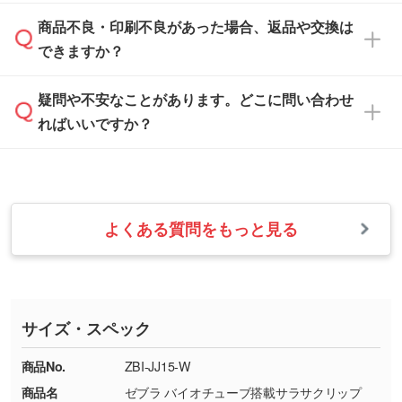
「
完全データ入稿
」をご参照ください。
しい
本体色がブラック、ネイビーなど濃色の場合は
商品不良・印刷不良があった場合、返品や交換は
営業日は平日の10:00～18:00で、土日祝日はお
解像度の低い画像や、手書きのイラスト、写真
白色か淡い色の印刷色をおすすめしておりま
できますか？
休みとなります。注文・見積・お問い合わせ
などを、印刷に適したベクターデータに変換し
す。
は、土日祝日でもお送りいただければ、出社後
ます。→
詳しく見る
本体色がナチュラルなど淡色の場合、印刷をく
疑問や不安なことがあります。どこに問い合わせ
速やかに対応いたします。
お手数をお掛けいたしますが、至急担当スタッ
っきりと目立たせたいときは濃い印刷色が、柔
ればいいですか？
フまでご連絡ください。商品の状況を確認し、
・フルカラーデータを1色に変換してほしい
らかい雰囲気にしたいときは淡い印刷色が映え
改めてご案内いたします。
シルク印刷、レーザー彫刻など印刷方法にあわ
ます。
せて、フルカラーのデータを1色になおしま
お問い合わせフォームをご利用ください。1営
【返品・交換の対象】
す。→
詳しく見る
業日以内に担当スタッフよりメールにてご連絡
また、お選びいただいた印刷色が本体色に合わ
・お届け時に商品が損傷・故障している場合
いたします。
ない場合や仕上がりに影響しそうな場合は、ス
よくある質問をもっと見る
・ご注文と異なる商品が届いた場合
・1色印刷でグラデーションや濃淡を表現した
お急ぎの場合はお電話でのご質問も受け付けて
タッフから別の色をご案内することもございま
・印刷不良があった場合
い
おります。下記電話番号までお問い合わせくだ
す。
※印刷不良は原則として“再印刷”でご対応させ
網点という技法で濃淡を表現することができま
さい。
ていただいております。
す。濃淡の差が分かるデータに調整いたしま
サイズ・スペック
※詳しくは「
商品の良品基準について
」をご覧
す。→
詳しく見る
TEL：0422-29-9911 営業時間10:00～
ください。
18:00(土日祝日除く)
商品No.
ZBI-JJ15-W
・コーポレートカラーを使って印刷したい／印
お問い合わせフォームはこちら
商品名
ゼブラ バイオチューブ搭載サラサクリップ
【返品・交換ができない場合】
刷色にこだわりがある