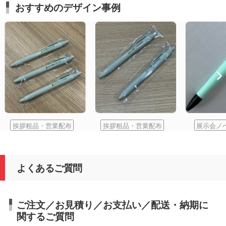
おすすめのデザイン事例
挨拶粗品・営業配布
挨拶粗品・営業配布
展示会ノ
よくあるご質問
ご注文／お見積り／お支払い／配送・納期に
関するご質問