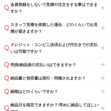
会員登録をしないで見積や注文をする事はできま
すか？
スタッフ見積を依頼した場合、どのくらいでお見
可能です。見積・注文フォームにて『ゲストの
積が届きますか？
まま進む』ボタンからお進みのうえ、ご依頼く
ださい。
クレジット・コンビニ決済および代引きでの支払
通常、翌営業日までにお送りしております。混
いは可能ですか？
雑状況によっては、お時間をいただくこともご
ざいます。予めご了承ください。土日祝日にご
売掛(納品後の支払い)はできますか？
依頼いただいた場合は、翌営業日以降のご連絡
銀行振込のみのご対応となります。
となります。
納品書と領収書は発行・同梱されますか？
基本的には先入金をお願いしておりますが、自
治体・行政機関・学校・病院・上場企業様 な
納期はどのくらいですか？
どの場合は、月末締め翌月末払いに対応可能で
納品書・領収書は ご依頼をいただいた場合の
す。
み発行しております。商品への同梱はしておら
納品日を指定できますか？/早めに納品してほしい
ず、通常はPDFデータをメール添付でお送りし
・印刷する場合(500個程度)
また、卒業・卒園記念品で対策委員会や個人様