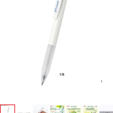
1
/
8