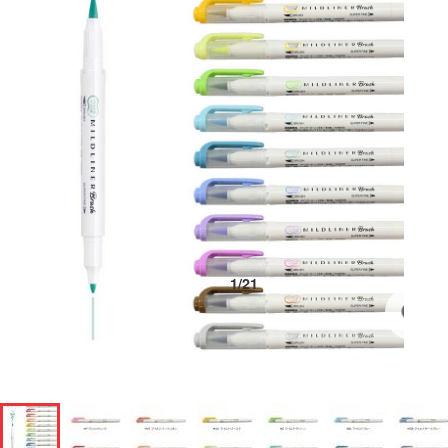
1
/
21