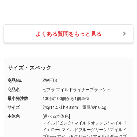
らかい雰囲気にしたいときは淡い印刷色が映え
改めてご案内いたします。
シルク印刷、レーザー彫刻など印刷方法にあわ
ます。
せて、フルカラーのデータを1色になおしま
お問い合わせフォームをご利用ください。1営
【返品・交換の対象】
す。→
詳しく見る
業日以内に担当スタッフよりメールにてご連絡
また、お選びいただいた印刷色が本体色に合わ
・お届け時に商品が損傷・故障している場合
いたします。
ない場合や仕上がりに影響しそうな場合は、ス
よくある質問をもっと見る
・ご注文と異なる商品が届いた場合
・1色印刷でグラデーションや濃淡を表現した
お急ぎの場合はお電話でのご質問も受け付けて
タッフから別の色をご案内することもございま
・印刷不良があった場合
い
おります。下記電話番号までお問い合わせくだ
す。
※印刷不良は原則として“再印刷”でご対応させ
網点という技法で濃淡を表現することができま
さい。
ていただいております。
す。濃淡の差が分かるデータに調整いたしま
サイズ・スペック
※詳しくは「
商品の良品基準について
」をご覧
す。→
詳しく見る
TEL：0422-29-9911 営業時間10:00～
ください。
18:00(土日祝日除く)
商品No.
ZWFT8
・コーポレートカラーを使って印刷したい／印
お問い合わせフォームはこちら
商品名
ゼブラ マイルドライナーブラッシュ
【返品・交換ができない場合】
刷色にこだわりがある
最小発注数
100個/100個から1個単位
・お客様の元で商品を加工された場合、または
DIC・PANTONEなどのカラーチップの指定や、
商品が破損した場合
現物支給による色指定も承っております。→
詳
サイズ
約φ11.5×H148mm、重量/約10.5g
・商品到着後7日以上経過している場合
しく見る
本体色
[選べる本体色]
・お客様のご都合による返品・交換依頼(商
マイルドピンク/ マイルドオレンジ/ マイルド
品・色・数量などの注文間違い等)
・背景がある画像からキャラクター部分だけを
イエロー/ マイルドブルーグリーン/ マイルド
ブルー/ マイルドグリーン/ マイルドダークブ
使いたいです