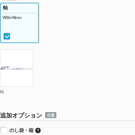
マイルドブラウン
個
軸
W50×H6mm
軸
追加オプション
任意
のし袋・箱