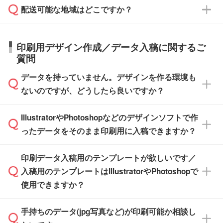
応が可能かご案内いたします。
配送可能な地域はどこですか？
はできかねますので予めご了承ください。
商品によって異なります。各ページにある商品
納期は商品や数量、印刷方法、ご納品場所、在
また、お急ぎで印刷をご希望の場合は、最短5
詳細の荷姿欄をご確認ください。
庫の有無によって異なります。正確な日程はス
営業日で出荷可能な商品もご用意しておりま
【箱入り】 商品がひとつずつ箱に入っていま
日本全国へお届けが可能です。なお、海外への
タッフまでお問い合わせください。
印刷用デザイン作成／データ入稿に関するご
す。>>
対象商品はこちら
す。(白箱、化粧箱、ブリスターパックなど)
直接納品は行っておりませんので予めご了承く
質問
※最短出荷日は商品によって異なります。各商
【袋入り】 商品がひとつずつ袋に入っていま
ださい。
また、商品ページ内の「出荷までのスケジュー
品ページにてご確認ください
す。(透明袋、デザイン袋など)
データを持っていません。デザインを作る環境も
ル」に注文予定日をご入力いただくと、おおよ
【個包装なし】 個包装がされていない状態で
ないのですが、どうしたら良いですか？
その締切日や出荷目安をご確認いただけます。
納品します。
商品在庫や印刷ラインを確保するためにも、商
※化粧箱から白箱への入れ替えや、オリジナル
IllustratorやPhotoshopなどのデザインソフトで作
品が決まりましたらお早めのご発注をお願いい
無料の「
デザインシミュレーター
」を使えば、
箱の作成は原則承っておりません。
たします。
ったデータをそのまま印刷用に入稿できますか？
PCやスマホから簡単にデザインを作成できま
す。スタンプやテンプレートも豊富なので、デ
※土日祝日を除く営業日換算です。
印刷データ入稿用のテンプレートが欲しいです／
ザインソフトがなくても安心です。
IllustratorやPhotoshop、CLIP STUDIOなどのデ
※沖縄・離島は追加日数がかかります。
入稿用のテンプレートはIllustratorやPhotoshopで
ザインソフトでこだわりのデザインを作成した
また、「
データ作成サービス
」もご利用いただ
使用できますか？
い方は、
完全データ入稿
がおすすめです。
けます。ご希望の文言・書体・印刷色をお知ら
「.ai」形式または「.psd」形式で保存し、お見
せいただければ、弊社にて無料でデザインデー
積・ご注文フォームにアップロードしてご入稿
手持ちのデータ(jpg写真など)が印刷可能か相談し
一部商品は入稿用テンプレートのご用意があり
タを1点作成いたします。