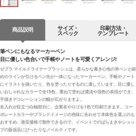
サイズ・
印刷方法・
商品説明
スペック
テンプレート
筆ペンにもなるマーカーペン
目に優しい色合いで手帳やノートを可愛くアレンジ!
ゼブラ マイルドライナーブラッシュは、柔らかな書き心地の筆ペンと細
めのラインが引けるペン先が一体になったマーカーペン。手帳やノート
にイラストを描いたり、色を塗ったりするのに適しています。目に優し
いおしゃれなカラーで全15色。重ねて塗れば濃淡や混色の表現ができ、
手描きデコレーションの幅が広がりますよ。
名入れが目立つ白軸部分に、企業名やロゴを1色で印刷できます。コー
ポレートカラーやブランドイメージの色味に合わせて本体色を選ぶのも
おすすめ。激安価格で製作できるので、イベントでのばらまきやショッ
プの販促品にぴったりなノベルティです。