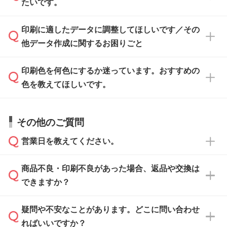
ください。
たいです。
ます。各商品ページの『印刷方法・テンプレー
ト』からダウンロードをお願いいたします。
ご入稿後は経験豊富なスタッフがデータに不備
印刷に適したデータに調整してほしいです／その
入稿用のテンプレートはPDF形式ですが、
印刷に適したデータ・解像度かどうか、担当ス
がないかチェックし、お客様と確認してから印
IllustratorやPhotoshopで開いてご利用いただけ
他データ作成に関するお困りごと
タッフが事前に確認いたします。
刷に進みますので、ご安心ください。
ます。詳しい手順は「
入稿テンプレートの使い
データはお見積・ご注文・
お問い合わせフォー
方
」をご確認ください。
印刷色を何色にするか迷っています。おすすめの
ム
へ添付いただくか、担当スタッフ宛にメール
データ作成でお困りの際には、担当スタッフが
でお送りください。
色を教えてほしいです。
サポートいたしますのでお気軽にご相談くださ
仕上がりに影響しそうな点もチェックいたしま
い。
すので、データのご相談だけでもお気軽にお問
お問い合わせフォーム
や、見積/注文フォーム
お見積・ご注文・
お問い合わせフォーム
からご
その他のご質問
い合わせください。
から添付してお送りください。
相談いただきますと、担当スタッフがお客様の
ご希望や商品の本体色を確認し、印刷色をご提
営業日を教えてください。
なお、印刷用データの作り方に関する詳細は、
・解像度の低いデータをトレース/調整してほ
案させていただきます。
「
完全データ入稿
」をご参照ください。
しい
本体色がブラック、ネイビーなど濃色の場合は
商品不良・印刷不良があった場合、返品や交換は
営業日は平日の10:00～18:00で、土日祝日はお
解像度の低い画像や、手書きのイラスト、写真
白色か淡い色の印刷色をおすすめしておりま
できますか？
休みとなります。注文・見積・お問い合わせ
などを、印刷に適したベクターデータに変換し
す。
は、土日祝日でもお送りいただければ、出社後
ます。→
詳しく見る
本体色がナチュラルなど淡色の場合、印刷をく
疑問や不安なことがあります。どこに問い合わせ
速やかに対応いたします。
お手数をお掛けいたしますが、至急担当スタッ
っきりと目立たせたいときは濃い印刷色が、柔
ればいいですか？
フまでご連絡ください。商品の状況を確認し、
・フルカラーデータを1色に変換してほしい