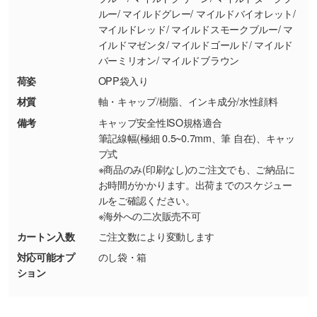
ルー/ マイルドグレー/ マイルドバイオレット/
シンプルな背景のデータや、使いたいキャラク
マイルドレッド/ マイルドスモークブルー/ マ
ター部分の輪郭がはっきりしているデータは切
イルドマゼンタ/ マイルドゴールド/ マイルド
り抜き処理が可能です。→
詳しく見る
バーミリオン/ マイルドブラウン
荷姿
OPP袋入り
・持っているデータの背景が足りない／塗り足
材質
軸・キャップ/樹脂、インキ成分/水性顔料
しの作り方が分からない
備考
キャップ安全性ISO規格適合
印刷したいデータが印刷範囲よりも小さい場
筆記線幅(極細 0.5~0.7mm、筆 自在)、キャッ
合、シンプルな色・柄の背景であれば拡張が可
プ式
能です。→
詳しく見る
※商品のみ(印刷なし)のご注文でも、ご納品に
お時間がかかります。出荷までのスケジュー
・デザインにQRコードを入れたい／QRコード
ルをご確認ください。
を生成してほしい
※海外への二次販売不可
URLをご指定いただければ、QRコードを生成
カートン入数
ご注文数により変動します
いたします。配置のご相談にも応じています。
対応可能オプ
のし袋・箱
→
詳しく見る
ション