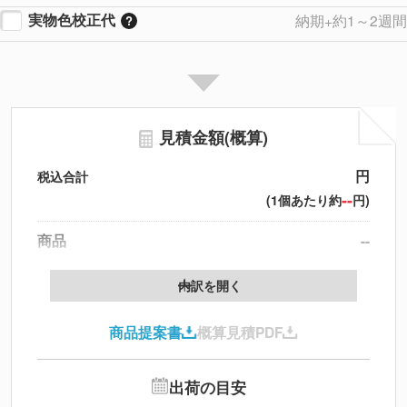
実物色校正代
納期+約1～2週間
見積金額(概算)
円
税込合計
--
(1個あたり約
円)
商品
--
製版代
--
内訳を開く
印刷代
--
商品提案書
概算見積PDF
送料
--
※
北海道・沖縄・離島 別途
追加オプション
--
出荷の目安