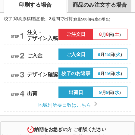
印刷する場合
商品のみ注文する場合
校了(印刷原稿確認)後、3週間で出荷
(数量500個程度の場合)
注文・
1
ご注文日
8
8
土
月
日(
)
STEP
デザイン入稿
2
ご入金日
8
18
火
月
日(
)
ご入金
STEP
3
校了のお返事
8
19
水
月
日(
)
デザイン確認
STEP
4
出荷日
9
9
水
月
日(
)
出荷
STEP
地域別所要日数はこちら
納期をお急ぎの方 ご相談ください