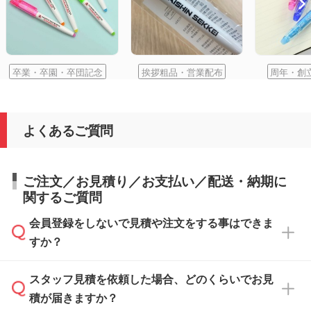
卒業・卒園・卒団記念
挨拶粗品・営業配布
周年・創
よくあるご質問
ご注文／お見積り／お支払い／配送・納期に
関するご質問
会員登録をしないで見積や注文をする事はできま
すか？
スタッフ見積を依頼した場合、どのくらいでお見
可能です。見積・注文フォームにて『ゲストの
積が届きますか？
まま進む』ボタンからお進みのうえ、ご依頼く