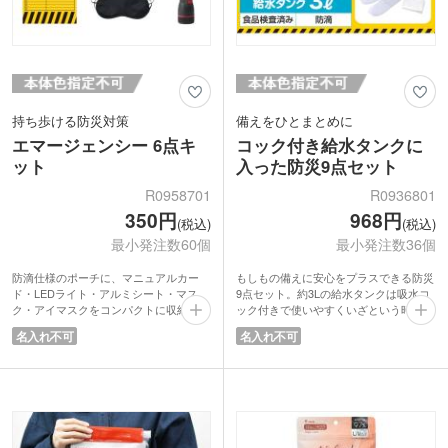
持ち歩ける防災対策
備えをひとまとめに
エマージェンシー 6点キ
コック付き給水タンクに
ット
入った防災9点セット
R0958701
R0936801
350円
968円
(税込)
(税込)
最小発注数60個
最小発注数36個
防滴仕様のポーチに、マニュアルカー
もしもの備えに安心をプラスできる防災
ド・LEDライト・アルミシート・マス
9点セット。約3Lの給水タンクは吸水コ
ク・アイマスクをコンパクトに収納した
ック付きで使いやすくいざという時の水
実用的な防災セットです。ポーチ裏面に
の確保もスムーズです。タンク裏面には
名入れ不可
名入れ不可
は災害用伝言ダイヤルの使い方がプリン
災害用伝言ダイヤルの情報が記載されて
トされており、緊急時にも落ち着いて行
おり、緊急時の連絡手段もサポート。
動できるようサポートします。
さらにLEDライトやアルミシート、不織
持ち運びやすいサイズ感で、自宅やオフ
布三角巾、マスク、軍手、笛、袋、アイ
ィス、外出先でも手軽に備えられる安心
マスク、スリッパといった役立つアイテ
のアイテムです。
ムをひとまとめに。すべてタンク内に収
納でき、省スペースで保管できるのも魅