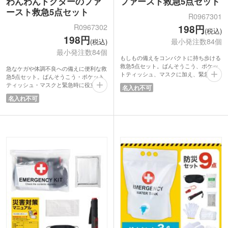
わんわんドクターのファ
ファースト救急5点セット
ースト救急5点セット
R0967301
R0967302
198円
(税込)
198円
最小発注数84個
(税込)
最小発注数84個
もしもの備えをコンパクトに持ち歩ける
救急5点セット。ばんそうこう、ポケッ
急なケガや体調不良への備えに便利な救
トティッシュ、マスクに加え、緊急連絡
急5点セット。ばんそうこう・ポケット
先や応急処置方法を記載した便利なカー
ティッシュ・マスクと緊急時に役立つ連
名入れ不可
ドを防滴仕様のポーチにひとまとめにし
絡先や応急処置方法を記載したカードを
名入れ不可
ました。
防滴仕様のポーチにすっきり収納しまし
急なケガや体調不良、災害時にも役立つ
た。
実用的なアイテムでバッグやデスクに常
ポーチにはお医者さんになった柴犬のイ
備しやすいサイズ感も魅力。通勤・通
ラストが描かれており、思わず手に取り
学、旅行、アウトドアなど幅広いシーン
たくなるかわいらしさ。持ち運びしやす
で活躍し、企業や自治体のノベルティ、
いサイズ感で通学やレジャー、防災イベ
防災啓発グッズとしてもおすすめです。
ントの配布品など幅広いシーンにぴった
り。実用性と親しみやすさを兼ね備えた
販促アイテムです。