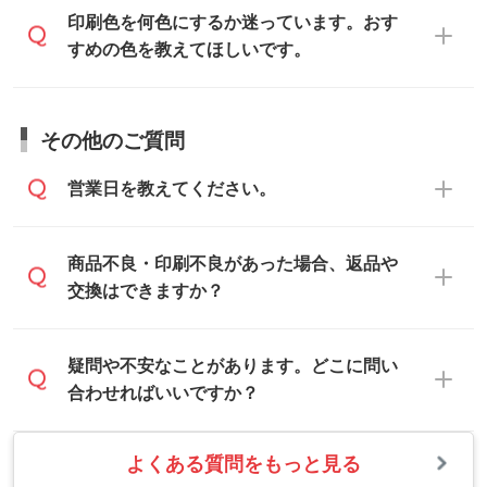
ォーム
へ添付いただくか、担当スタッフ宛
トの使い方
」をご確認ください。
データ作成でお困りの際には、担当スタッ
印刷色を何色にするか迷っています。おす
にメールでお送りください。
フがサポートいたしますのでお気軽にご相
すめの色を教えてほしいです。
仕上がりに影響しそうな点もチェックいた
談ください。
しますので、データのご相談だけでもお気
お問い合わせフォーム
や、見積/注文フォー
軽にお問い合わせください。
お見積・ご注文・
お問い合わせフォーム
か
ムから添付してお送りください。
その他のご質問
らご相談いただきますと、担当スタッフが
なお、印刷用データの作り方に関する詳細
お客様のご希望や商品の本体色を確認し、
・解像度の低いデータをトレース/調整して
営業日を教えてください。
は、「
完全データ入稿
」をご参照くださ
印刷色をご提案させていただきます。
ほしい
い。
本体色がブラック、ネイビーなど濃色の場
解像度の低い画像や、手書きのイラスト、
合は白色か淡い色の印刷色をおすすめして
営業日は平日の10:00～18:00で、土日祝日
商品不良・印刷不良があった場合、返品や
写真などを、印刷に適したベクターデータ
おります。
はお休みとなります。注文・見積・お問い
交換はできますか？
に変換します。→
詳しく見る
本体色がナチュラルなど淡色の場合、印刷
合わせは、土日祝日でもお送りいただけれ
をくっきりと目立たせたいときは濃い印刷
ば、出社後速やかに対応いたします。
・フルカラーデータを1色に変換してほしい
お手数をお掛けいたしますが、至急担当ス
疑問や不安なことがあります。どこに問い
色が、柔らかい雰囲気にしたいときは淡い
シルク印刷、レーザー彫刻など印刷方法に
タッフまでご連絡ください。商品の状況を
合わせればいいですか？
印刷色が映えます。
あわせて、フルカラーのデータを1色になお
確認し、改めてご案内いたします。
します。→
詳しく見る
また、お選びいただいた印刷色が本体色に
よくある質問をもっと見る
お問い合わせフォームをご利用ください。1
【返品・交換の対象】
合わない場合や仕上がりに影響しそうな場
・1色印刷でグラデーションや濃淡を表現し