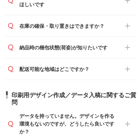
ご入金、イメージ画像の校了から約2週間
ほしいです
原本の郵送をご希望の場合は、担当スタッ
い元が学校や幼稚園・保育園であれば、同
～2週間半でご納品いたします。
フまたは注文フォームの『ご注文に関する
様の条件でご対応できる場合がございま
備考欄』よりお知らせください。
す。
ご希望の納期がある場合は、お問い合わ
在庫の確保・取り置きはできますか？
・商品のみ注文する場合(サンプル購入を含
ご希望の際は担当スタッフまでお気軽にご
せ・お見積もり・ご注文時にその旨をお知
む)
相談ください。
らせください。
ご入金確認後、1～2営業日で出荷いたし
ご入金確認後に在庫を確保し、注文確定の
納品時の梱包状態(荷姿)が知りたいです
在庫状況や印刷スケジュールを確認のう
ます。
ご連絡を致します。ご入金いただくまで在
え、対応が可能かご案内いたします。
庫の確保はできかねますので予めご了承く
また、お急ぎで印刷をご希望の場合は、最
納期は商品や数量、印刷方法、ご納品場
商品によって異なります。各ページにある
配送可能な地域はどこですか？
ださい。
短5営業日で出荷可能な商品もご用意してお
所、在庫の有無によって異なります。正確
商品詳細の荷姿欄をご確認ください。
ります。>>
対象商品はこちら
な日程はスタッフまでお問い合わせくださ
【箱入り】 商品がひとつずつ箱に入って
※最短出荷日は商品によって異なります。各
い。
日本全国へお届けが可能です。なお、海外
います。(白箱、化粧箱、ブリスターパック
印刷用デザイン作成／データ入稿に関するご質
商品ページにてご確認ください
への直接納品は行っておりませんので予め
など)
問
また、商品ページ内の「出荷までのスケジ
ご了承ください。
【袋入り】 商品がひとつずつ袋に入って
ュール」に注文予定日をご入力いただく
います。(透明袋、デザイン袋など)
データを持っていません。デザインを作る
と、おおよその締切日や出荷目安をご確認
【個包装なし】 個包装がされていない状
環境もないのですが、どうしたら良いです
いただけます。
態で納品します。
か？
商品在庫や印刷ラインを確保するために
※化粧箱から白箱への入れ替えや、オリジナ