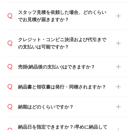
可能です。見積・注文フォームにて『ゲス
スタッフ見積を依頼した場合、どのくらい
トのまま進む』ボタンからお進みのうえ、
でお見積が届きますか？
ご依頼ください。
通常、翌営業日までにお送りしておりま
クレジット・コンビニ決済および代引きで
す。混雑状況によっては、お時間をいただ
の支払いは可能ですか？
くこともございます。予めご了承くださ
い。土日祝日にご依頼いただいた場合は、
銀行振込のみのご対応となります。
売掛(納品後の支払い)はできますか？
翌営業日以降のご連絡となります。
基本的には先入金をお願いしております
納品書と領収書は発行・同梱されますか？
が、自治体・行政機関・学校・病院・上場
企業様 などの場合は、月末締め翌月末払い
納品書・領収書は ご依頼をいただいた場合
納期はどのくらいですか？
に対応可能です。
のみ発行しております。商品への同梱はし
ておらず、通常はPDFデータをメール添付
また、卒業・卒園記念品で対策委員会や個
・印刷する場合(500個程度)
納品日を指定できますか？/早めに納品して
でお送りします。
人様からご注文いただく場合でも、お支払