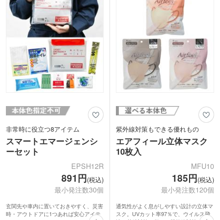
力です。日常に寄り添う防災セットとし
ておすすめです。
非常時に役立つ8アイテム
紫外線対策もできる優れもの
スマートエマージェンシ
エアフィール立体マスク
ーセット
10枚入
EPSH12R
MFU10
891円
185円
(税込)
(税込)
最小発注数30個
最小発注数120個
玄関先や車内に置いておきやすく、災害
通気性がよく息がしやすい設計の立体マ
時・アウトドアに1つあれば安心アイテ
スク。UVカット率97％で、ウイルス飛