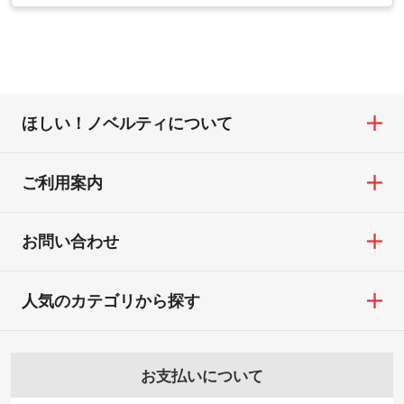
営業日以内に担当スタッフよりメールにて
・お届け時に商品が損傷・故障している場
合は、スタッフから別の色をご案内するこ
たい
ご連絡いたします。
合
ともございます。
網点という技法で濃淡を表現することがで
お急ぎの場合はお電話でのご質問も受け付
・ご注文と異なる商品が届いた場合
きます。濃淡の差が分かるデータに調整い
けております。下記電話番号までお問い合
・印刷不良があった場合
たします。→
詳しく見る
わせください。
※印刷不良は原則として“再印刷”でご対応さ
ほしい！ノベルティについて
せていただいております。
・コーポレートカラーを使って印刷したい
TEL：0422-29-9911 営業時間10:00～
※詳しくは「
商品の良品基準について
」をご
／印刷色にこだわりがある
18:00(土日祝日除く)
覧ください。
DIC・PANTONEなどのカラーチップの指定
ご利用案内
お問い合わせフォームはこちら
や、現物支給による色指定も承っておりま
【返品・交換ができない場合】
す。→
詳しく見る
・お客様の元で商品を加工された場合、ま
お問い合わせ
たは商品が破損した場合
・背景がある画像からキャラクター部分だ
・商品到着後7日以上経過している場合
けを使いたいです
人気のカテゴリから探す
・お客様のご都合による返品・交換依頼(商
シンプルな背景のデータや、使いたいキャ
品・色・数量などの注文間違い等)
ラクター部分の輪郭がはっきりしているデ
ータは切り抜き処理が可能です。→
詳しく
お支払いについて
見る