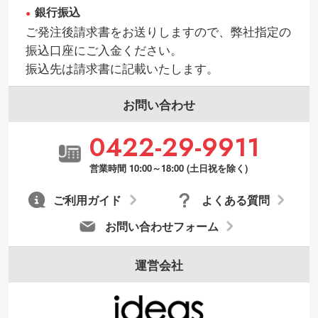
銀行振込
・持っているデータの背景が足りない／塗
ご発注後請求書をお送りしますので、弊社指定の
り足しの作り方が分からない
振込口座にご入金ください。
印刷したいデータが印刷範囲よりも小さい
振込先は請求書に記載いたします。
場合、シンプルな色・柄の背景であれば拡
張が可能です。→
詳しく見る
お問い合わせ
・デザインにQRコードを入れたい／QRコ
0422-29-9911
ードを生成してほしい
URLをご指定いただければ、QRコードを生
営業時間 10:00～18:00 (土日祝を除く)
成いたします。配置のご相談にも応じてい
ます。→
詳しく見る
ご利用ガイド
よくある質問
お問い合わせフォーム
運営会社