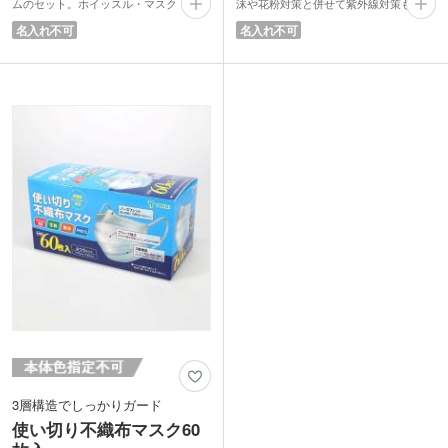
ムのセット。ホイッスル・マスク・救急
沫や花粉対策と併せて紫外線対策もでき
手引・絆創膏5P・除菌アルコールウェ
ます。頬骨まで覆える形状で、特に日焼
名入れ不可
名入れ不可
ットティッシュ・水に流せるペーパー・
けが気になる頬もカバー。耳が痛くなり
発光スティック・抗菌消臭簡易トイレを
にくいやわらかフィットゴム仕様です。
防水規格IPX4基準に合格した防水ケース
各本体色共通で内側はベージュ。化粧移
にまとめました。
りが目立ちにくいのが嬉しいポイントで
災害大国日本において、緊急時の防災ア
す。
イテムは需要が高まっていまっていま
お得な10枚入り。花粉や風邪が流行る季
す。ショップの購入特典やポイントノベ
節のキャンペーンでの配布などにいかが
ルティなどでお客様へお渡ししたり、防
でしょうか。
災イベントの記念品として配布すれば喜
ばれること間違いなしです。
【防水規格IPX4基準とは?】
IEC(国際電気基準会議)規格で規定され
ている、粉塵・防水の試験結果に基づく
保護等級です。防塵機能はありませんが
「あらゆる方向からの水しぶきの保護」
という状態。生活防水。
3層構造でしっかりガード
使い切り不織布マスク60