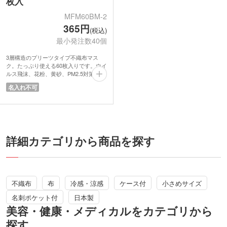
枚入
MFM60BM-2
365円
(税込)
最小発注数40個
3層構造のプリーツタイプ不織布マス
ク。たっぷり使える60枚入りです。ウイ
ルス飛沫、花粉、黄砂、PM2.5対策に欠
かせないマスクは1箱備えておくと安
名入れ不可
心。鼻回りは隙間ができにくいノーズフ
ィット仕様です。プリーツ加工なので、
口もとを圧迫しにくいのがポイントで
す。
箱は縦置きも横置きも可能なデザインで
陳列の場所を選びません。
詳細カテゴリから商品を探す
不織布
布
冷感・涼感
ケース付
小さめサイズ
名刺ポケット付
日本製
美容・健康・メディカルをカテゴリから
探す