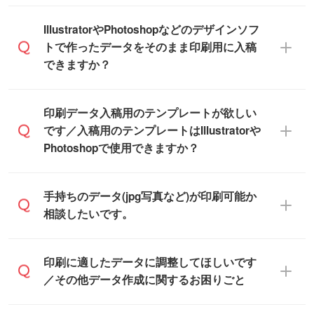
も、商品が決まりましたらお早めのご発注
ル箱の作成は原則承っておりません。
をお願いいたします。
無料の「
デザインシミュレーター
」を使え
IllustratorやPhotoshopなどのデザインソフ
ば、PCやスマホから簡単にデザインを作成
トで作ったデータをそのまま印刷用に入稿
※土日祝日を除く営業日換算です。
できます。スタンプやテンプレートも豊富
できますか？
※沖縄・離島は追加日数がかかります。
なので、デザインソフトがなくても安心で
す。
IllustratorやPhotoshop、CLIP STUDIOなどの
印刷データ入稿用のテンプレートが欲しい
デザインソフトでこだわりのデザインを作
です／入稿用のテンプレートはIllustratorや
また、「
データ作成サービス
」もご利用い
成したい方は、
完全データ入稿
がおすすめ
Photoshopで使用できますか？
ただけます。ご希望の文言・書体・印刷色
です。
をお知らせいただければ、弊社にて無料で
「.ai」形式または「.psd」形式で保存し、
デザインデータを1点作成いたします。
一部商品は入稿用テンプレートのご用意が
手持ちのデータ(jpg写真など)が印刷可能か
お見積・ご注文フォームにアップロードし
あります。各商品ページの『印刷方法・テ
相談したいです。
てご入稿ください。
ンプレート』からダウンロードをお願いい
たします。
ご入稿後は経験豊富なスタッフがデータに
印刷に適したデータ・解像度かどうか、担
印刷に適したデータに調整してほしいです
入稿用のテンプレートはPDF形式ですが、
不備がないかチェックし、お客様と確認し
当スタッフが事前に確認いたします。
／その他データ作成に関するお困りごと
IllustratorやPhotoshopで開いてご利用いた
てから印刷に進みますので、ご安心くださ
データはお見積・ご注文・
お問い合わせフ
だけます。詳しい手順は「
入稿テンプレー
い。