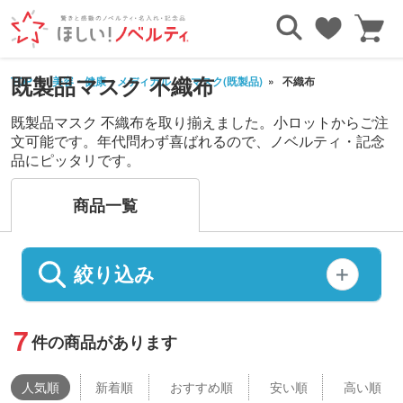
既製品マスク 不織布
TOP
美容・健康・メディカル
マスク(既製品)
不織布
既製品マスク 不織布を取り揃えました。小ロットからご注
文可能です。年代問わず喜ばれるので、ノベルティ・記念
品にピッタリです。
商品一覧
絞り込み
7
件の商品があります
人気
順
新着順
おすすめ順
安い順
高い順