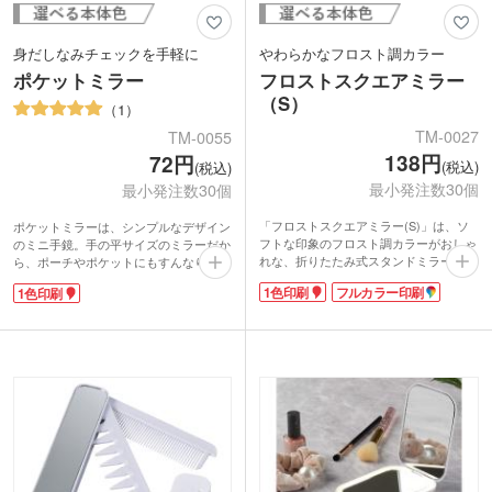
身だしなみチェックを手軽に
やわらかなフロスト調カラー
ポケットミラー
フロストスクエアミラー
（S）
1
TM-0027
TM-0055
138円
72円
(税込)
(税込)
最小発注数30個
最小発注数30個
「フロストスクエアミラー(S)」は、ソ
ポケットミラーは、シンプルなデザイン
フトな印象のフロスト調カラーがおしゃ
のミニ手鏡。手の平サイズのミラーだか
れな、折りたたみ式スタンドミラー。化
ら、ポーチやポケットにもすんなり収
粧ポーチにもラクラク収納できる、ポケ
納。必要なとき、いつでもどこでもサッ
1色印刷
フルカラー印刷
1色印刷
ットサイズ。メイク道具と一緒に持って
と取り出し、メイク直しや身だしなみチ
いると、何かと便利です。
ェックができますよ!本体色は、シック
上フタ部分に1色印刷とフルカラー印刷
なブラックと清潔感のあるホワイト2色
できます。特に全面に印刷ができるフル
から選べます。プチプライスもうれし
カラー印刷では、グラデーションなどの
い。
ポップなデザインから不透明水彩のよう
1色印刷でオリジナルのミラーが作れま
なやわらかなデザインで、インパクトあ
す。ロゴが映えますので、美容関係のノ
るオリジナルミラーを作成することがで
ベルティなどにおすすめです。
き、大変好評です。