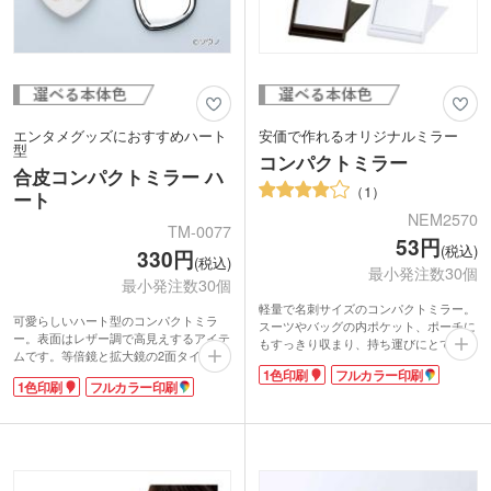
エンタメグッズにおすすめハート
安価で作れるオリジナルミラー
型
コンパクトミラー
合皮コンパクトミラー ハ
1
ート
NEM2570
TM-0077
53円
(税込)
330円
(税込)
最小発注数30個
最小発注数30個
軽量で名刺サイズのコンパクトミラー。
可愛らしいハート型のコンパクトミラ
スーツやバッグの内ポケット、ポーチに
ー。表面はレザー調で高見えするアイテ
もすっきり収まり、持ち運びにとても便
ムです。等倍鏡と拡大鏡の2面タイプ
利です。必要なときにさっと取り出し、
で、メイク直しに最適。折りたたむと手
1色印刷
フルカラー印刷
身だしなみを整えるのに最適。卓上ミラ
1色印刷
フルカラー印刷
の平サイズで、ポーチに入れてもかさば
ーとしても使えます。シンプルで定番の
りません。
鏡は、学生からビジネスパーソンまで、
ケース表面にはオリジナル印刷が可能で
幅広い年齢層におすすめのアイテムで
す。特にフルカラー印刷は範囲が広く、
す。
ハート型に印刷できるのでエンタメグッ
1色印刷やフルカラー印刷に対応。同人
ズやキャラクター、アイドルグッズ制作
グッズやライブグッズとしてカラフルな