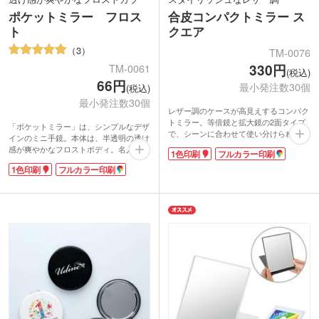
ポケットミラー フロス
合皮コンパクトミラー ス
ト
クエア
3
TM-0076
330円
TM-0061
(税込)
66円
最小発注数30個
(税込)
最小発注数30個
レザー調のケースが高見えするコンパク
トミラー。等倍鏡と拡大鏡の2面タイプ
「ポケットミラー」は、シンプルなデザ
で、シーンに合わせて使い分けられま
インのミニ手鏡。本体は、半透明の透け
す。スタイリッシュなスクエア型で、男
感が爽やかなフロストボディ。名入れを
1色印刷
フルカラー印刷
女問わずお使いいただけます。
すると、ふんわり柔らかな印象になりま
ケース表面にはオリジナル印刷が可能で
1色印刷
フルカラー印刷
す。
す。1色印刷でブランドロゴを入れた
手の平サイズのミラーだから、ポーチや
り、フルカラー印刷でキャラクターなど
ジャケットのポケットにもすんなり収
イラストを印刷できます。販売グッズ制
納。必要なとき、いつでもどこでもサッ
作や購入特典などのキャンペーングッズ
と取り出し、メイク直しや身だしなみチ
制作にいかがでしょうか。
ェックができますよ!
印刷を大きく取れるので、ショップのロ
ゴを入れて開店記念品などに配れば、広
告効果もバッチリ!