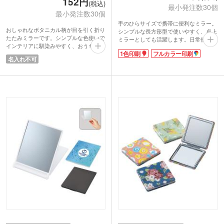
152円
(税込)
最小発注数30個
最小発注数30個
手のひらサイズで携帯に便利なミラー。
おしゃれなボタニカル柄が目を引く折り
シンプルな長方形型で使いやすく、卓上
たたみミラーです。シンプルな色使いで
ミラーとしても活躍します。日常使いや
インテリアに馴染みやすく、おうちでの
外出先での身だしなみチェックに最適で
1色印刷
フルカラー印刷
メイクや身だしなみチェックにぴった
す。
名入れ不可
り。折りたたむとフラットになるので、
端までしっかりと全面フルカラー印刷が
旅行にも持っていきやすいです。使わな
可能で、ロゴやイラストを大きく鮮やか
いときはすっきり収納できます。
に表現できます。企業PRやイベントノ
本体色はブルーベースとホワイトベース
ベルティとしても活躍する、個性が伝わ
の2色取混ぜでお届け。女性向けイベン
るオリジナルグッズにおすすめのアイテ
トのノベルティや、美容サロンのオープ
ムです。
ン記念品などにいかがでしょうか。実用
性とデザイン性を兼ね備えた、お手頃価
格のコスメグッズです。