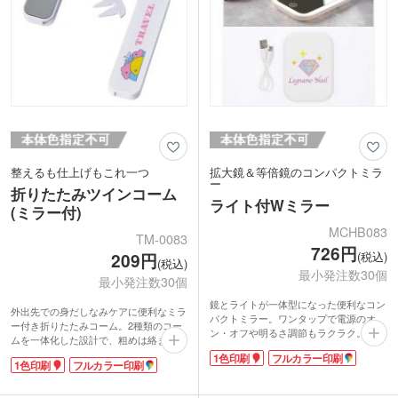
整えるも仕上げもこれ一つ
拡大鏡＆等倍鏡のコンパクトミラ
ー
折りたたみツインコーム
ライト付Wミラー
(ミラー付)
MCHB083
TM-0083
726円
(税込)
209円
(税込)
最小発注数30個
最小発注数30個
鏡とライトが一体型になった便利なコン
外出先での身だしなみケアに便利なミラ
パクトミラー。ワンタップで電源のオ
ー付き折りたたみコーム。2種類のコー
ン・オフや明るさ調節もラクラク。顔を
ムを一体化した設計で、粗めは絡まりを
ふんわり明るく照らしてくれるから、影
やさしく整え、細めは仕上げのスタイリ
1色印刷
フルカラー印刷
ができにくくメイクがスムーズに。ホワ
1色印刷
フルカラー印刷
ングに活躍します。コンパクトにたため
イト、オレンジ、中間色の3色ライトを
るため持ち運びやすく、ポーチやバッグ
お好みで切り替えられます。
にもすっきり収納可能。ミラー付きなの