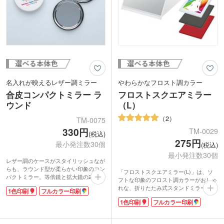
名入れが映えるレザー調ミラー
やわらかなフロスト調カラー
合皮コンパクトミラー ラ
フロストスクエアミラー
ウンド
（L）
2
TM-0075
330円
TM-0029
(税込)
275円
最小発注数30個
(税込)
最小発注数30個
レザー調のケースがスタイリッシュなが
らも、ラウンド型が柔らかい印象のコン
「フロストスクエアミラー(L)」は、ソ
パクトミラー。等倍鏡と拡大鏡の2面タ
フトな印象のフロスト調カラーがおしゃ
イプで、シーンに合わせて使い分けられ
れな、折りたたみ式スタンドミラー。念
1色印刷
フルカラー印刷
ます。ポーチにも入れやすいサイズで普
入りにメイクしたいときやスキンケアに
段使いに最適。
1色印刷
フルカラー印刷
便利な大きめサイズ。お部屋にひとつあ
ケース表面にはオリジナル印刷が可能で
ると重宝します。
す。1色印刷でワンポイントロゴを入れ
上フタ部分に1色印刷とフルカラー印刷