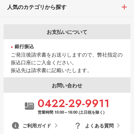
・商品到着後7日以上経過している場合
けを使いたいです
人気のカテゴリから探す
・お客様のご都合による返品・交換依頼(商
シンプルな背景のデータや、使いたいキャ
品・色・数量などの注文間違い等)
ラクター部分の輪郭がはっきりしているデ
ータは切り抜き処理が可能です。→
詳しく
お支払いについて
見る
銀行振込
・持っているデータの背景が足りない／塗
ご発注後請求書をお送りしますので、弊社指定の
り足しの作り方が分からない
振込口座にご入金ください。
印刷したいデータが印刷範囲よりも小さい
振込先は請求書に記載いたします。
場合、シンプルな色・柄の背景であれば拡
張が可能です。→
詳しく見る
お問い合わせ
・デザインにQRコードを入れたい／QRコ
0422-29-9911
ードを生成してほしい
URLをご指定いただければ、QRコードを生
営業時間 10:00～18:00 (土日祝を除く)
成いたします。配置のご相談にも応じてい
ます。→
詳しく見る
ご利用ガイド
よくある質問