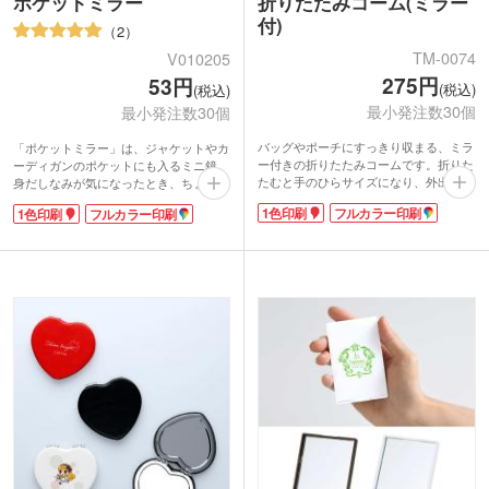
ポケットミラー
折りたたみコーム(ミラー
付)
2
TM-0074
V010205
275円
53円
(税込)
(税込)
最小発注数30個
最小発注数30個
バッグやポーチにすっきり収まる、ミラ
「ポケットミラー」は、ジャケットやカ
ー付きの折りたたみコームです。折りた
ーディガンのポケットにも入るミニ鏡。
たむと手のひらサイズになり、外出先で
身だしなみが気になったとき、ちょっと
の身だしなみチェックやリップ直しにぴ
メイク直しをしたいとき、サッと取り出
1色印刷
フルカラー印刷
1色印刷
フルカラー印刷
ったり。 軽やかなライトカラーの本体
して使えます。女子のマストアイテムを
は、名入れが映えるデザインで、1色印
超プチプライスでどうぞ!
刷・フルカラー印刷のいずれも対応可能
です。企業ロゴやイベント名をしっかり
アピールできるので、美容室やネイルサ
ロンの会員特典、コンサートグッズや同
人グッズの来場記念など、実用性の高い
ノベルティとしておすすめです。