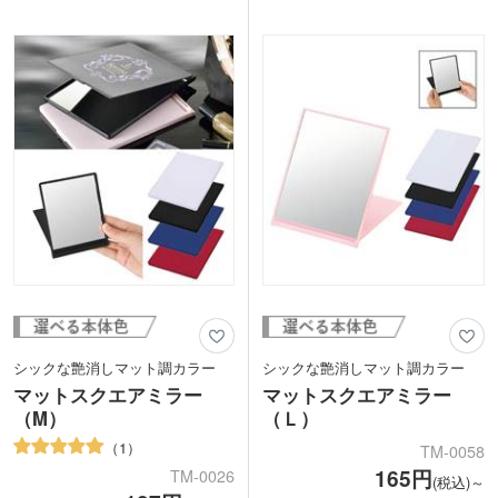
たり、フルカラー印刷で大きくイラスト
できます。特に全面に印刷ができるフル
をプリントできます。アパレルや雑貨店
カラー印刷では、グラデーションなどの
の購入特典キャンペーングッズや、キャ
ポップなデザインから不透明水彩のよう
ラクター・アーティストグッズ制作にい
なやわらかなデザインで、インパクトあ
かがでしょうか。
るオリジナルミラーを作成することがで
き、大変好評です。
シックな艶消しマット調カラー
シックな艶消しマット調カラー
マットスクエアミラー
マットスクエアミラー
（M）
（Ｌ）
1
TM-0058
165円
TM-0026
(税込)～