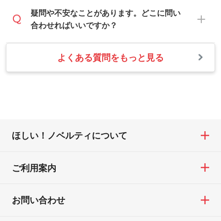
をくっきりと目立たせたいときは濃い印刷
ば、出社後速やかに対応いたします。
・フルカラーデータを1色に変換してほしい
お手数をお掛けいたしますが、至急担当ス
疑問や不安なことがあります。どこに問い
色が、柔らかい雰囲気にしたいときは淡い
シルク印刷、レーザー彫刻など印刷方法に
タッフまでご連絡ください。商品の状況を
合わせればいいですか？
印刷色が映えます。
あわせて、フルカラーのデータを1色になお
確認し、改めてご案内いたします。
します。→
詳しく見る
また、お選びいただいた印刷色が本体色に
よくある質問をもっと見る
お問い合わせフォームをご利用ください。1
【返品・交換の対象】
合わない場合や仕上がりに影響しそうな場
・1色印刷でグラデーションや濃淡を表現し
営業日以内に担当スタッフよりメールにて
・お届け時に商品が損傷・故障している場
合は、スタッフから別の色をご案内するこ
たい
ご連絡いたします。
合
ともございます。
網点という技法で濃淡を表現することがで
お急ぎの場合はお電話でのご質問も受け付
・ご注文と異なる商品が届いた場合
きます。濃淡の差が分かるデータに調整い
けております。下記電話番号までお問い合
・印刷不良があった場合
たします。→
詳しく見る
わせください。
※印刷不良は原則として“再印刷”でご対応さ
ほしい！ノベルティについて
せていただいております。
・コーポレートカラーを使って印刷したい
TEL：0422-29-9911 営業時間10:00～
※詳しくは「
商品の良品基準について
」をご
／印刷色にこだわりがある
18:00(土日祝日除く)
覧ください。
DIC・PANTONEなどのカラーチップの指定
ご利用案内
お問い合わせフォームはこちら
や、現物支給による色指定も承っておりま
【返品・交換ができない場合】
す。→
詳しく見る
・お客様の元で商品を加工された場合、ま
お問い合わせ
たは商品が破損した場合
・背景がある画像からキャラクター部分だ