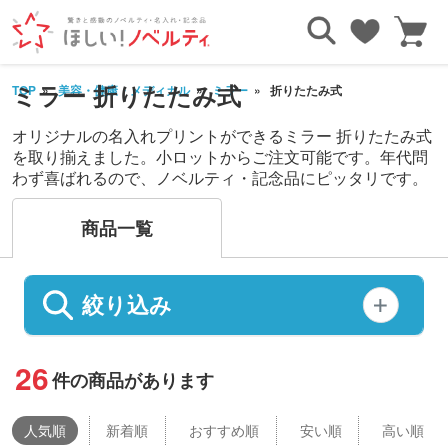
ミラー 折りたたみ式
TOP
美容・健康・メディカル
ミラー
折りたたみ式
オリジナルの名入れプリントができるミラー 折りたたみ式
を取り揃えました。小ロットからご注文可能です。年代問
わず喜ばれるので、ノベルティ・記念品にピッタリです。
商品一覧
絞り込み
26
件の商品があります
人気
順
新着順
おすすめ順
安い順
高い順