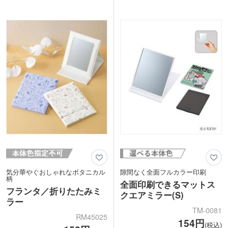
名入れは1色印刷またはインクジェット
でヘアチェックはもちろん、メイク直し
印刷が可能。清潔感のある白色ボディに
にも対応できます。
しっかり映えます。オシャレ感度の高い
本体には単色・フルカラー印刷が可能。
女性向けイベントや、美容系キャンペー
記念品にもおすすめな化粧箱入りです。
ンのノベルティにぴったりです。
アパレルブランドの販促品やトラベル向
けノベルティにいかがでしょうか。
気分華やぐおしゃれなボタニカル
隙間なく全面フルカラー印刷
柄
全面印刷できるマットス
フランタ／折りたたみミ
クエアミラー(S)
ラー
TM-0081
RM45025
154円
(税込)