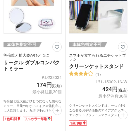
等倍鏡と拡大鏡がひとつに
スマホが立てられるエチケットブ
ラシ
サークル ダブルコンパク
クリーンケットスタンド
トミラー
1
KD233034
IR1-15002-16-W
174円
(税込)
424円
(税込)
最小発注数30個
最小発注数30個
等倍鏡と拡大鏡がひとつになった便利な
クリーンケットスタンドは、一つで3役
ミラー。目元の細かいメイクや化粧直し
こなせるお手頃価格のアイデアグッズ。
に大活躍します。丸型で手のひらサイズ
エチケットブラシ・スマホスタンド・ミ
のため、片手で持ちやすいのが特徴。化
1色印刷
フルカラー印刷
ラーと、外出先で役立つ機能満載です。
粧ポーチやバッグの内ポケットに入れて
1色印刷
スマホスタンドはアーム幅を調節でき、
もかさばらず、いつでも身だしなみチェ
縦置き・横置きどちらにも対応していま
ックができますよ。