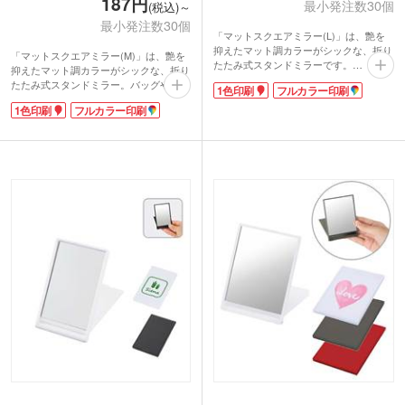
187円
最小発注数30個
(税込)～
最小発注数30個
「マットスクエアミラー(L)」は、艶を
抑えたマット調カラーがシックな、折り
「マットスクエアミラー(M)」は、艶を
たたみ式スタンドミラーです。
抑えたマット調カラーがシックな、折り
お風呂上がりにTVを見ながらスキンケ
たたみ式スタンドミラー。バッグやウエ
1色印刷
フルカラー印刷
アをしたい時、時間をかけてしっかりメ
ストポーチにも収まるお手頃サイズで
イクをしたいときにあると便利な大きさ
1色印刷
フルカラー印刷
す。落ち着いたモノトーンは、男子のデ
です。
スクまわりにもぴったり。
ヘアスタイルの確認に、洗面台の鏡と合
わせ鏡をするときにも使えます。
落ち着いたモノトーンカラーは、男性が
使っても違和感がありませんよ。