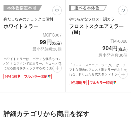
身だしなみのチェックに便利
やわらかなフロスト調カラー
ホワイトミラー
フロストスクエアミラー
（M）
MCFC007
TM-0028
99円
(税込)
204円
最小発注数30個
(税込)
最小発注数30個
ホワイトミラーは、ボディも価格もコン
パクトなスタンド式ミラー。ちょっと気
「フロストスクエアミラー(M)」は、ソ
になる部分をチェックするのに便利で
フトな印象のフロスト調カラーがおしゃ
す。フルカラー印刷で、オリジナルデザ
れな、折りたたみ式スタンドミラー。バ
1色印刷
フルカラー印刷
インも可能。印刷は、インクの発色に優
ッグやウエストポーチにも収まるお手頃
れたインクジェットを採用。白地に鮮や
1色印刷
フルカラー印刷
サイズ。いつでもどこでも身だしなみが
かなカラーが映えます。
チェックできます。
上フタ部分に1色印刷とフルカラー印刷
できます。特に全面に印刷ができるフル
カラー印刷では、グラデーションなどの
ポップなデザインから不透明水彩のよう
なやわらかなデザインで、インパクトあ
詳細カテゴリから商品を探す
るオリジナルミラーを作成することがで
き、大変好評です。