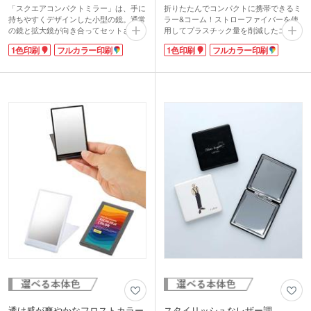
「スクエアコンパクトミラー」は、手に
折りたたんでコンパクトに携帯できるミ
持ちやすくデザインした小型の鏡。通常
ラー&コーム！ストローファイバーを使
の鏡と拡大鏡が向き合ってセットされて
用してプラスチック量を削減したエコア
いるので、細かいアイメイクにも便利で
イテムです。ストローファイバーは、麦
1色印刷
フルカラー印刷
1色印刷
フルカラー印刷
す。コンパクトで持ち運びしやすいか
などの収穫後に残る茎(ストロー)を再利
ら、外出先でのメイク直しにも重宝しま
用した天然繊維素材。ミラーはポイント
すよ!本体色は、すっきりスタイリッシ
メイクのお直しに、コームは前髪のお直
ュなホワイトとブラック、シックなレッ
しに、どこでもサッと使えます。ポーチ
ドの3色から選べます。
に入れてもかさばらず、荷物を軽くした
い日におすすめ。
麦わらの天然素材の風合いがナチュラル
でおしゃれな印象です。エコを意識した
オリジナルグッズ制作にいかがでしょう
か。
透け感が爽やかなフロストカラー
スタイリッシュなレザー調