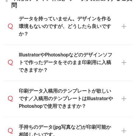
への直接納品は行っておりませんので予め
など)
問
また、商品ページ内の「出荷までのスケジ
ご了承ください。
【袋入り】 商品がひとつずつ袋に入って
ュール」に注文予定日をご入力いただく
います。(透明袋、デザイン袋など)
データを持っていません。デザインを作る
と、おおよその締切日や出荷目安をご確認
【個包装なし】 個包装がされていない状
環境もないのですが、どうしたら良いです
いただけます。
態で納品します。
か？
商品在庫や印刷ラインを確保するために
※化粧箱から白箱への入れ替えや、オリジナ
も、商品が決まりましたらお早めのご発注
ル箱の作成は原則承っておりません。
をお願いいたします。
無料の「
デザインシミュレーター
」を使え
IllustratorやPhotoshopなどのデザインソフ
ば、PCやスマホから簡単にデザインを作成
トで作ったデータをそのまま印刷用に入稿
※土日祝日を除く営業日換算です。
できます。スタンプやテンプレートも豊富
できますか？
※沖縄・離島は追加日数がかかります。
なので、デザインソフトがなくても安心で
す。
IllustratorやPhotoshop、CLIP STUDIOなどの
印刷データ入稿用のテンプレートが欲しい
デザインソフトでこだわりのデザインを作
です／入稿用のテンプレートはIllustratorや
また、「
データ作成サービス
」もご利用い
成したい方は、
完全データ入稿
がおすすめ
Photoshopで使用できますか？
ただけます。ご希望の文言・書体・印刷色
です。
をお知らせいただければ、弊社にて無料で
「.ai」形式または「.psd」形式で保存し、
デザインデータを1点作成いたします。
一部商品は入稿用テンプレートのご用意が
手持ちのデータ(jpg写真など)が印刷可能か
お見積・ご注文フォームにアップロードし
あります。各商品ページの『印刷方法・テ
相談したいです。