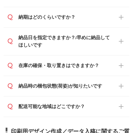
が、自治体・行政機関・学校・病院・上場
企業様 などの場合は、月末締め翌月末払い
納品書・領収書は ご依頼をいただいた場合
納期はどのくらいですか？
に対応可能です。
のみ発行しております。商品への同梱はし
ておらず、通常はPDFデータをメール添付
また、卒業・卒園記念品で対策委員会や個
・印刷する場合(500個程度)
納品日を指定できますか？/早めに納品して
でお送りします。
人様からご注文いただく場合でも、お支払
ご入金、イメージ画像の校了から約2週間
ほしいです
原本の郵送をご希望の場合は、担当スタッ
い元が学校や幼稚園・保育園であれば、同
～2週間半でご納品いたします。
フまたは注文フォームの『ご注文に関する
様の条件でご対応できる場合がございま
備考欄』よりお知らせください。
す。
ご希望の納期がある場合は、お問い合わ
在庫の確保・取り置きはできますか？
・商品のみ注文する場合(サンプル購入を含
ご希望の際は担当スタッフまでお気軽にご
せ・お見積もり・ご注文時にその旨をお知
む)
相談ください。
らせください。
ご入金確認後、1～2営業日で出荷いたし
ご入金確認後に在庫を確保し、注文確定の
納品時の梱包状態(荷姿)が知りたいです
在庫状況や印刷スケジュールを確認のう
ます。
ご連絡を致します。ご入金いただくまで在
え、対応が可能かご案内いたします。
庫の確保はできかねますので予めご了承く
また、お急ぎで印刷をご希望の場合は、最
納期は商品や数量、印刷方法、ご納品場
商品によって異なります。各ページにある
配送可能な地域はどこですか？
ださい。
短5営業日で出荷可能な商品もご用意してお
所、在庫の有無によって異なります。正確
商品詳細の荷姿欄をご確認ください。
ります。>>
対象商品はこちら
な日程はスタッフまでお問い合わせくださ
【箱入り】 商品がひとつずつ箱に入って
※最短出荷日は商品によって異なります。各
い。
日本全国へお届けが可能です。なお、海外
います。(白箱、化粧箱、ブリスターパック
印刷用デザイン作成／データ入稿に関するご質
商品ページにてご確認ください