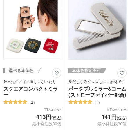
におすすめです。
印刷が映えます。
外出先のメイク直しにぴったり
身だしなみグッズもエコ素材で！
スクエアコンパクトミラ
ポータブルミラー&コーム
ー
(ストローファイバー配合)
3
1
TM-0057
KD253005
413円
141円
(税込)
(税込)
最小発注数30個
最小発注数30個