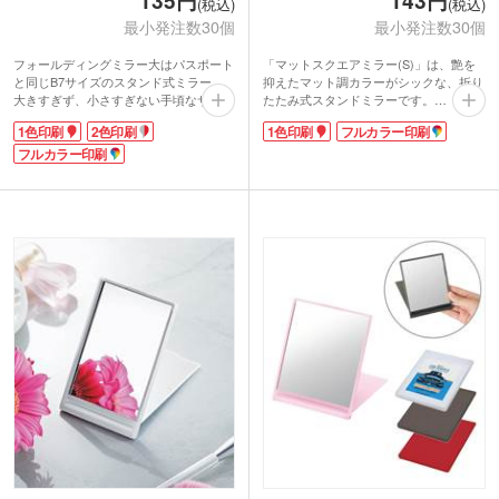
135円
143円
(税込)
(税込)
最小発注数30個
最小発注数30個
フォールディングミラー大はパスポート
「マットスクエアミラー(S)」は、艶を
と同じB7サイズのスタンド式ミラー。
抑えたマット調カラーがシックな、折り
大きすぎず、小さすぎない手頃なサイズ
たたみ式スタンドミラーです。
が魅力。鞄やポーチに入れて持ち運びし
バッグやウエストポーチだけでなく、背
1色印刷
2色印刷
1色印刷
フルカラー印刷
やすいので、さっと取り出して身だしな
広の胸ポケットにも収まるコンパクトサ
みチェック可能!荷物を軽くしたい旅行
フルカラー印刷
イズなので、休憩中や移動の合間に、さ
やレジャーにもおすすめです。
さっと化粧直しや身だしなみを整えるこ
印刷範囲を大きくとれるので広告効果も
とが出来ます。
抜群。ホワイトのボディに印刷が映えま
落ち着いたモノトーンカラーは、男子の
す。ショップの開店・周年記念のノベル
デスクまわりにもぴったりです。
ティ、キャラクターグッズの制作など幅
広く活用できますよ。