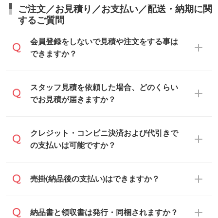
ご注文／お見積り／お支払い／配送・納期に関
するご質問
会員登録をしないで見積や注文をする事は
できますか？
可能です。見積・注文フォームにて『ゲス
スタッフ見積を依頼した場合、どのくらい
トのまま進む』ボタンからお進みのうえ、
でお見積が届きますか？
ご依頼ください。
通常、翌営業日までにお送りしておりま
クレジット・コンビニ決済および代引きで
す。混雑状況によっては、お時間をいただ
の支払いは可能ですか？
くこともございます。予めご了承くださ
い。土日祝日にご依頼いただいた場合は、
銀行振込のみのご対応となります。
売掛(納品後の支払い)はできますか？
翌営業日以降のご連絡となります。
基本的には先入金をお願いしております
納品書と領収書は発行・同梱されますか？