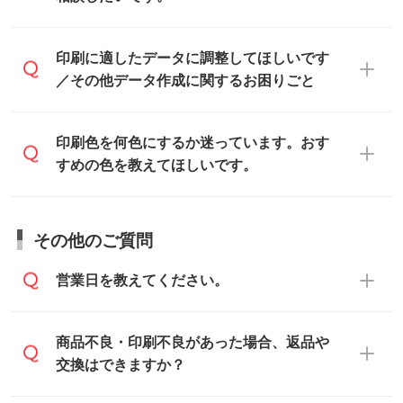
てご入稿ください。
ンプレート』からダウンロードをお願いい
たします。
ご入稿後は経験豊富なスタッフがデータに
印刷に適したデータ・解像度かどうか、担
印刷に適したデータに調整してほしいです
入稿用のテンプレートはPDF形式ですが、
不備がないかチェックし、お客様と確認し
当スタッフが事前に確認いたします。
／その他データ作成に関するお困りごと
IllustratorやPhotoshopで開いてご利用いた
てから印刷に進みますので、ご安心くださ
データはお見積・ご注文・
お問い合わせフ
だけます。詳しい手順は「
入稿テンプレー
い。
ォーム
へ添付いただくか、担当スタッフ宛
トの使い方
」をご確認ください。
データ作成でお困りの際には、担当スタッ
印刷色を何色にするか迷っています。おす
にメールでお送りください。
フがサポートいたしますのでお気軽にご相
すめの色を教えてほしいです。
仕上がりに影響しそうな点もチェックいた
談ください。
しますので、データのご相談だけでもお気
お問い合わせフォーム
や、見積/注文フォー
軽にお問い合わせください。
お見積・ご注文・
お問い合わせフォーム
か
ムから添付してお送りください。
その他のご質問
らご相談いただきますと、担当スタッフが
なお、印刷用データの作り方に関する詳細
お客様のご希望や商品の本体色を確認し、
・解像度の低いデータをトレース/調整して
営業日を教えてください。
は、「
完全データ入稿
」をご参照くださ
印刷色をご提案させていただきます。
ほしい
い。
本体色がブラック、ネイビーなど濃色の場
解像度の低い画像や、手書きのイラスト、
合は白色か淡い色の印刷色をおすすめして
営業日は平日の10:00～18:00で、土日祝日
商品不良・印刷不良があった場合、返品や
写真などを、印刷に適したベクターデータ
おります。
はお休みとなります。注文・見積・お問い
交換はできますか？
に変換します。→
詳しく見る
本体色がナチュラルなど淡色の場合、印刷
合わせは、土日祝日でもお送りいただけれ