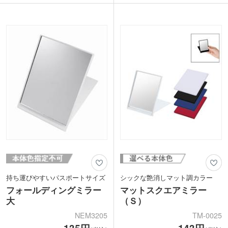
す。コンパクトサイズなので、バッグに
1色印刷とフルカラーインクジェット印
入れてもかさばらず携帯に便利。どこで
刷が可能です。名入れが目立つホワイト
もサッと身だしなみを整えられます。
ボディなので、企業ロゴのほかキャラク
名入れが映えるシンプルさで、宣伝効果
ターイラストの印刷、同人グッズの作成
の高いノベルティが製作できます。企業
におすすめ！
ロゴや学校名を印刷して、企業セミナー
や学校説明会の来場者プレゼントにいか
がでしょうか。
持ち運びやすいパスポートサイズ
シックな艶消しマット調カラー
フォールディングミラー
マットスクエアミラー
大
（Ｓ）
NEM3205
TM-0025