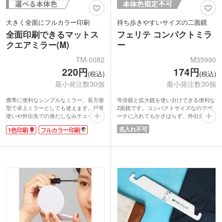
大きく全面にフルカラー印刷
持ち歩きやすいサイズの二面鏡
全面印刷できるマットス
フェリテ コンパクトミラ
クエアミラー(M)
ー
TM-0082
M35990
220円
174円
(税込)
(税込)
最小発注数30個
最小発注数30個
携帯に便利なシンプルなミラー。長方形
等倍鏡と拡大鏡を使い分けできる便利な
型で卓上ミラーとしても使えます。日常
2面鏡です。コンパクトサイズなのでポ
使いや外出先での身だしなみチェック、
ーチに入れてもかさばらず、外出先での
メイク直しにぴったりです。
アイメイクや口元の化粧直しに重宝しま
名入れ不可
1色印刷
フルカラー印刷
マットな質感の本体に、端から端までし
す。細部まで美しく仕上げたい方におす
っかりと全面フルカラー印刷が可能。ロ
すめの必需品。上品な花模様デザインの
ゴやイラストを大きく鮮やかに表現でき
3柄アソートでお届けし、女性に喜ばれ
ます。企業PRやイベントノベルティと
るアイテムです。エステサロンのオープ
して、作品の世界観やファン心をくすぐ
ン記念品や美容イベントのノベルティに
るオリジナルグッズの制作にもおすすめ
いかがですか。
です。