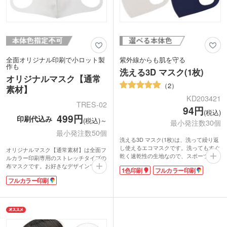
全面オリジナル印刷で小ロット製
紫外線からも肌を守る
作も
洗える3D マスク(1枚)
オリジナルマスク【通常
2
素材】
KD203421
TRES-02
94円
(税込)
499円
印刷代込み
(税込)～
最小発注数30個
最小発注数50個
洗える3D マスク(1枚)は、洗って繰り返
し使えるエコマスクです。洗ってもすぐ
オリジナルマスク【通常素材】は全面フ
乾く速乾性の生地なので、スポーツ時な
ルカラー印刷専用のストレッチタイプの
どにおすすめ。UV遮蔽率99%、SPF50
布マスクです。お好きなデザインでプリ
1色印刷
フルカラー印刷
と紫外線対策もばっちりです。単色また
ントし、完全オリジナルのマスク製作が
はフルカラーで名入れができ、オリジナ
フルカラー印刷
できます。
ルマスクが作れます。スポーツチームで
立体構造でピッタリとフィットしながら
お揃いのマスクを作れば、連帯感も高ま
も、伸縮性抜群で耳が痛くなりにくいの
りますね。ジムなどの入会特典などにも
がポイントです。生地には抗菌・防臭加
おすすめです。
工を施しています。
--------------------------
インクを生地に溶け込ませる昇華プリン