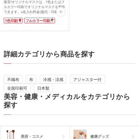
激安!オリジナルマスクは、1色またはフ
ルカラー印刷でオリジナルマスクを製作
できます。※名入れ料金(版代・印刷代)
は別途かかります。
1色印刷
フルカラー印刷
いまや日常生活にかかせないアイテムと
なったマスク。劇場・イベント会場での
配布や会社説明会での企業ノベルティに
おすすめです。30枚以上の小ロットから
印刷できるため、クラブチームでの作成
などにも幅広く人気のある商品です。
詳細カテゴリから商品を探す
不織布
布
冷感・涼感
アジャスター付
全面印刷可
日本製
美容・健康・メディカルをカテゴリから
探す
美容・コスメ
健康グッズ