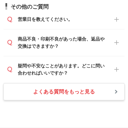
お見積・ご注文・
お問い合わせフォーム
か
ムから添付してお送りください。
その他のご質問
らご相談いただきますと、担当スタッフが
なお、印刷用データの作り方に関する詳細
お客様のご希望や商品の本体色を確認し、
・解像度の低いデータをトレース/調整して
営業日を教えてください。
は、「
完全データ入稿
」をご参照くださ
印刷色をご提案させていただきます。
ほしい
い。
本体色がブラック、ネイビーなど濃色の場
解像度の低い画像や、手書きのイラスト、
合は白色か淡い色の印刷色をおすすめして
営業日は平日の10:00～18:00で、土日祝日
商品不良・印刷不良があった場合、返品や
写真などを、印刷に適したベクターデータ
おります。
はお休みとなります。注文・見積・お問い
交換はできますか？
に変換します。→
詳しく見る
本体色がナチュラルなど淡色の場合、印刷
合わせは、土日祝日でもお送りいただけれ
をくっきりと目立たせたいときは濃い印刷
ば、出社後速やかに対応いたします。
・フルカラーデータを1色に変換してほしい
お手数をお掛けいたしますが、至急担当ス
疑問や不安なことがあります。どこに問い
色が、柔らかい雰囲気にしたいときは淡い
シルク印刷、レーザー彫刻など印刷方法に
タッフまでご連絡ください。商品の状況を
合わせればいいですか？
印刷色が映えます。
あわせて、フルカラーのデータを1色になお
確認し、改めてご案内いたします。
します。→
詳しく見る
また、お選びいただいた印刷色が本体色に
よくある質問をもっと見る
お問い合わせフォームをご利用ください。1
【返品・交換の対象】
合わない場合や仕上がりに影響しそうな場
・1色印刷でグラデーションや濃淡を表現し
営業日以内に担当スタッフよりメールにて
・お届け時に商品が損傷・故障している場
合は、スタッフから別の色をご案内するこ
たい
ご連絡いたします。
合
ともございます。
網点という技法で濃淡を表現することがで
お急ぎの場合はお電話でのご質問も受け付
・ご注文と異なる商品が届いた場合
きます。濃淡の差が分かるデータに調整い
けております。下記電話番号までお問い合
・印刷不良があった場合
たします。→
詳しく見る