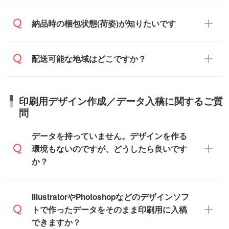
せ・お見積もり・ご注文時にその旨をお知
む)
相談ください。
らせください。
ご入金確認後、1～2営業日で出荷いたし
ご入金確認後に在庫を確保し、注文確定の
納品時の梱包状態(荷姿)が知りたいです
在庫状況や印刷スケジュールを確認のう
ます。
ご連絡を致します。ご入金いただくまで在
え、対応が可能かご案内いたします。
庫の確保はできかねますので予めご了承く
また、お急ぎで印刷をご希望の場合は、最
納期は商品や数量、印刷方法、ご納品場
商品によって異なります。各ページにある
配送可能な地域はどこですか？
ださい。
短5営業日で出荷可能な商品もご用意してお
所、在庫の有無によって異なります。正確
商品詳細の荷姿欄をご確認ください。
ります。>>
対象商品はこちら
な日程はスタッフまでお問い合わせくださ
【箱入り】 商品がひとつずつ箱に入って
※最短出荷日は商品によって異なります。各
い。
日本全国へお届けが可能です。なお、海外
います。(白箱、化粧箱、ブリスターパック
印刷用デザイン作成／データ入稿に関するご質
商品ページにてご確認ください
への直接納品は行っておりませんので予め
など)
問
また、商品ページ内の「出荷までのスケジ
ご了承ください。
【袋入り】 商品がひとつずつ袋に入って
ュール」に注文予定日をご入力いただく
います。(透明袋、デザイン袋など)
データを持っていません。デザインを作る
と、おおよその締切日や出荷目安をご確認
【個包装なし】 個包装がされていない状
環境もないのですが、どうしたら良いです
いただけます。
態で納品します。
か？
商品在庫や印刷ラインを確保するために
※化粧箱から白箱への入れ替えや、オリジナ
も、商品が決まりましたらお早めのご発注
ル箱の作成は原則承っておりません。
をお願いいたします。
無料の「
デザインシミュレーター
」を使え
IllustratorやPhotoshopなどのデザインソフ
ば、PCやスマホから簡単にデザインを作成
トで作ったデータをそのまま印刷用に入稿
※土日祝日を除く営業日換算です。
できます。スタンプやテンプレートも豊富
できますか？