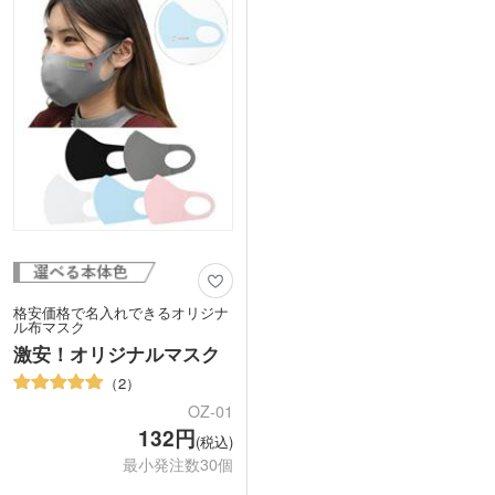
洗濯機での洗濯が可能な商品ですが、名
トで印刷するため、手洗いが可能。約50
入れご注文の場合は手洗いをおすすめし
回繰り返し使える経済的なマスクです。
ます。
合計50個以上ご注文の場合、Sサイズ・
Mサイズ・Lサイズを取り混ぜてご発注
いただけます。オリジナリティ溢れるデ
ザインでぜひご製作を。
格安価格で名入れできるオリジナ
ル布マスク
激安！オリジナルマスク
2
OZ-01
132円
(税込)
最小発注数30個