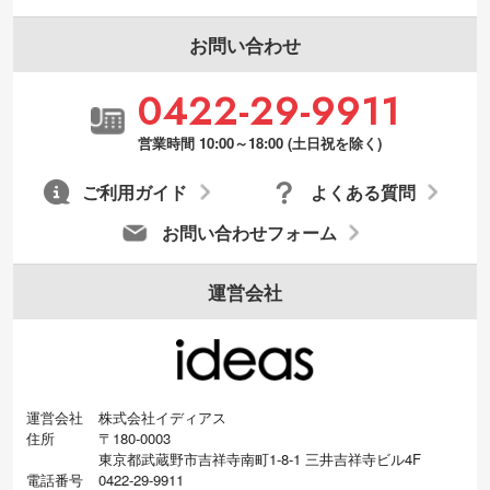
張が可能です。→
詳しく見る
お問い合わせ
・デザインにQRコードを入れたい／QRコ
0422-29-9911
ードを生成してほしい
URLをご指定いただければ、QRコードを生
営業時間 10:00～18:00 (土日祝を除く)
成いたします。配置のご相談にも応じてい
ます。→
詳しく見る
ご利用ガイド
よくある質問
お問い合わせフォーム
運営会社
運営会社
株式会社イディアス
住所
〒180-0003
東京都武蔵野市吉祥寺南町1-8-1 三井吉祥寺ビル4F
電話番号
0422-29-9911