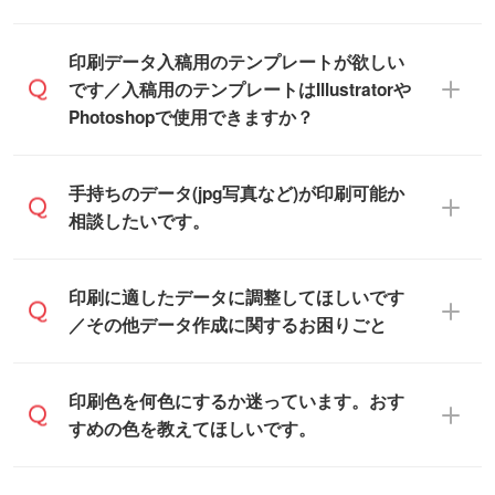
※沖縄・離島は追加日数がかかります。
なので、デザインソフトがなくても安心で
す。
IllustratorやPhotoshop、CLIP STUDIOなどの
印刷データ入稿用のテンプレートが欲しい
デザインソフトでこだわりのデザインを作
です／入稿用のテンプレートはIllustratorや
また、「
データ作成サービス
」もご利用い
成したい方は、
完全データ入稿
がおすすめ
Photoshopで使用できますか？
ただけます。ご希望の文言・書体・印刷色
です。
をお知らせいただければ、弊社にて無料で
「.ai」形式または「.psd」形式で保存し、
デザインデータを1点作成いたします。
一部商品は入稿用テンプレートのご用意が
手持ちのデータ(jpg写真など)が印刷可能か
お見積・ご注文フォームにアップロードし
あります。各商品ページの『印刷方法・テ
相談したいです。
てご入稿ください。
ンプレート』からダウンロードをお願いい
たします。
ご入稿後は経験豊富なスタッフがデータに
印刷に適したデータ・解像度かどうか、担
印刷に適したデータに調整してほしいです
入稿用のテンプレートはPDF形式ですが、
不備がないかチェックし、お客様と確認し
当スタッフが事前に確認いたします。
／その他データ作成に関するお困りごと
IllustratorやPhotoshopで開いてご利用いた
てから印刷に進みますので、ご安心くださ
データはお見積・ご注文・
お問い合わせフ
だけます。詳しい手順は「
入稿テンプレー
い。
ォーム
へ添付いただくか、担当スタッフ宛
トの使い方
」をご確認ください。
データ作成でお困りの際には、担当スタッ
印刷色を何色にするか迷っています。おす
にメールでお送りください。
フがサポートいたしますのでお気軽にご相
すめの色を教えてほしいです。
仕上がりに影響しそうな点もチェックいた
談ください。
しますので、データのご相談だけでもお気
お問い合わせフォーム
や、見積/注文フォー
軽にお問い合わせください。