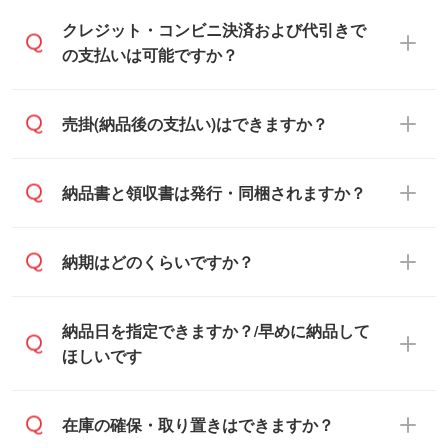
通常、翌営業日までにお送りしておりま
クレジット・コンビニ決済および代引きで
す。混雑状況によっては、お時間をいただ
の支払いは可能ですか？
くこともございます。予めご了承くださ
い。土日祝日にご依頼いただいた場合は、
銀行振込のみのご対応となります。
売掛(納品後の支払い)はできますか？
翌営業日以降のご連絡となります。
基本的には先入金をお願いしております
納品書と領収書は発行・同梱されますか？
が、自治体・行政機関・学校・病院・上場
企業様 などの場合は、月末締め翌月末払い
納品書・領収書は ご依頼をいただいた場合
納期はどのくらいですか？
に対応可能です。
のみ発行しております。商品への同梱はし
ておらず、通常はPDFデータをメール添付
また、卒業・卒園記念品で対策委員会や個
・印刷する場合(500個程度)
納品日を指定できますか？/早めに納品して
でお送りします。
人様からご注文いただく場合でも、お支払
ご入金、イメージ画像の校了から約2週間
ほしいです
原本の郵送をご希望の場合は、担当スタッ
い元が学校や幼稚園・保育園であれば、同
～2週間半でご納品いたします。
フまたは注文フォームの『ご注文に関する
様の条件でご対応できる場合がございま
備考欄』よりお知らせください。
す。
ご希望の納期がある場合は、お問い合わ
在庫の確保・取り置きはできますか？
・商品のみ注文する場合(サンプル購入を含
ご希望の際は担当スタッフまでお気軽にご