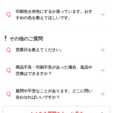
だけます。詳しい手順は「
入稿テンプレー
い。
ォーム
へ添付いただくか、担当スタッフ宛
トの使い方
」をご確認ください。
データ作成でお困りの際には、担当スタッ
印刷色を何色にするか迷っています。おす
にメールでお送りください。
フがサポートいたしますのでお気軽にご相
すめの色を教えてほしいです。
仕上がりに影響しそうな点もチェックいた
談ください。
しますので、データのご相談だけでもお気
お問い合わせフォーム
や、見積/注文フォー
軽にお問い合わせください。
お見積・ご注文・
お問い合わせフォーム
か
ムから添付してお送りください。
その他のご質問
らご相談いただきますと、担当スタッフが
なお、印刷用データの作り方に関する詳細
お客様のご希望や商品の本体色を確認し、
・解像度の低いデータをトレース/調整して
営業日を教えてください。
は、「
完全データ入稿
」をご参照くださ
印刷色をご提案させていただきます。
ほしい
い。
本体色がブラック、ネイビーなど濃色の場
解像度の低い画像や、手書きのイラスト、
合は白色か淡い色の印刷色をおすすめして
営業日は平日の10:00～18:00で、土日祝日
商品不良・印刷不良があった場合、返品や
写真などを、印刷に適したベクターデータ
おります。
はお休みとなります。注文・見積・お問い
交換はできますか？
に変換します。→
詳しく見る
本体色がナチュラルなど淡色の場合、印刷
合わせは、土日祝日でもお送りいただけれ
をくっきりと目立たせたいときは濃い印刷
ば、出社後速やかに対応いたします。
・フルカラーデータを1色に変換してほしい
お手数をお掛けいたしますが、至急担当ス
疑問や不安なことがあります。どこに問い
色が、柔らかい雰囲気にしたいときは淡い
シルク印刷、レーザー彫刻など印刷方法に
タッフまでご連絡ください。商品の状況を
合わせればいいですか？
印刷色が映えます。
あわせて、フルカラーのデータを1色になお
確認し、改めてご案内いたします。
します。→
詳しく見る
また、お選びいただいた印刷色が本体色に