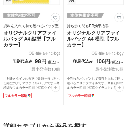
資料を入れて持ち運べるバッグ型
持ち歩く間もPR効果抜群
オリジナルクリアファイ
オリジナルクリアファイ
ルバッグ A4 縦型【フル
ルバッグ A4 横型【フル
カラー】
カラー】
OB-file-a4-4c-bgt
OB-file-a4-4c-bgy
98円
106円
印刷代込み
印刷代込み
(税込)～
(税込)～
最小発注数10個
最小発注数10個
小判抜きタイプの形状で書類を持ち運べ
小判抜きバッグとして資料を入れて持ち
る縦型のクリアファイルバッグです。高
運べるクリアファイルです。高精細なフ
精細なフルカラー印刷で写真やイラスト
ルカラー印刷で写真やイラストも美しく
も美しく表現でき、PR効果の高いノベ
再現でき、もらった人が持ち帰っている
フルカラー印刷
フルカラー印刷
ルティが作成できます。10枚からの小ロ
間も高い宣伝効果が期待できます。10枚
ット注文も可能です。
からの小ロット印刷もOKなので、気軽
ミシン目で切り離すと通常のA4クリア
にオリジナルデザインで作成可能です。
ファイルとして再利用できるので、もら
ミシン目で切り離せば通常のA4クリアフ
った人の印象にも残りやすくなります。
ァイルとして再利用でき、普段使いして
展示会やオープンキャンパスなどで資料
もらえます。展示会やイベント、オープ
を入れて配布するのにぴったりです。学
ンキャンパスなどの資料配布におすすめ
詳細カテゴリから商品を探す