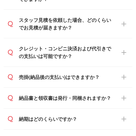
可能です。見積・注文フォームにて『ゲス
スタッフ見積を依頼した場合、どのくらい
トのまま進む』ボタンからお進みのうえ、
でお見積が届きますか？
ご依頼ください。
通常、翌営業日までにお送りしておりま
クレジット・コンビニ決済および代引きで
す。混雑状況によっては、お時間をいただ
の支払いは可能ですか？
くこともございます。予めご了承くださ
い。土日祝日にご依頼いただいた場合は、
銀行振込のみのご対応となります。
売掛(納品後の支払い)はできますか？
翌営業日以降のご連絡となります。
基本的には先入金をお願いしております
納品書と領収書は発行・同梱されますか？
が、自治体・行政機関・学校・病院・上場
企業様 などの場合は、月末締め翌月末払い
納品書・領収書は ご依頼をいただいた場合
納期はどのくらいですか？
に対応可能です。
のみ発行しております。商品への同梱はし
ておらず、通常はPDFデータをメール添付
また、卒業・卒園記念品で対策委員会や個