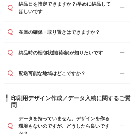
・印刷する場合(500個程度)
納品日を指定できますか？/早めに納品して
でお送りします。
人様からご注文いただく場合でも、お支払
ご入金、イメージ画像の校了から約2週間
ほしいです
原本の郵送をご希望の場合は、担当スタッ
い元が学校や幼稚園・保育園であれば、同
～2週間半でご納品いたします。
フまたは注文フォームの『ご注文に関する
様の条件でご対応できる場合がございま
備考欄』よりお知らせください。
す。
ご希望の納期がある場合は、お問い合わ
在庫の確保・取り置きはできますか？
・商品のみ注文する場合(サンプル購入を含
ご希望の際は担当スタッフまでお気軽にご
せ・お見積もり・ご注文時にその旨をお知
む)
相談ください。
らせください。
ご入金確認後、1～2営業日で出荷いたし
ご入金確認後に在庫を確保し、注文確定の
納品時の梱包状態(荷姿)が知りたいです
在庫状況や印刷スケジュールを確認のう
ます。
ご連絡を致します。ご入金いただくまで在
え、対応が可能かご案内いたします。
庫の確保はできかねますので予めご了承く
また、お急ぎで印刷をご希望の場合は、最
納期は商品や数量、印刷方法、ご納品場
商品によって異なります。各ページにある
配送可能な地域はどこですか？
ださい。
短5営業日で出荷可能な商品もご用意してお
所、在庫の有無によって異なります。正確
商品詳細の荷姿欄をご確認ください。
ります。>>
対象商品はこちら
な日程はスタッフまでお問い合わせくださ
【箱入り】 商品がひとつずつ箱に入って
※最短出荷日は商品によって異なります。各
い。
日本全国へお届けが可能です。なお、海外
います。(白箱、化粧箱、ブリスターパック
印刷用デザイン作成／データ入稿に関するご質
商品ページにてご確認ください
への直接納品は行っておりませんので予め
など)
問
また、商品ページ内の「出荷までのスケジ
ご了承ください。
【袋入り】 商品がひとつずつ袋に入って
ュール」に注文予定日をご入力いただく
います。(透明袋、デザイン袋など)
データを持っていません。デザインを作る
と、おおよその締切日や出荷目安をご確認
【個包装なし】 個包装がされていない状
環境もないのですが、どうしたら良いです
いただけます。
態で納品します。
か？