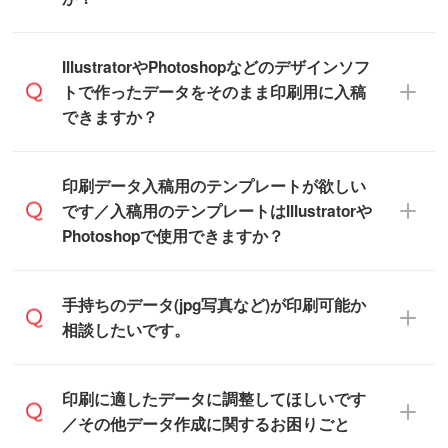
商品在庫や印刷ラインを確保するために
※化粧箱から白箱への入れ替えや、オリジナ
も、商品が決まりましたらお早めのご発注
ル箱の作成は原則承っておりません。
をお願いいたします。
無料の「
デザインシミュレーター
」を使え
IllustratorやPhotoshopなどのデザインソフ
ば、PCやスマホから簡単にデザインを作成
トで作ったデータをそのまま印刷用に入稿
※土日祝日を除く営業日換算です。
できます。スタンプやテンプレートも豊富
できますか？
※沖縄・離島は追加日数がかかります。
なので、デザインソフトがなくても安心で
す。
IllustratorやPhotoshop、CLIP STUDIOなどの
印刷データ入稿用のテンプレートが欲しい
デザインソフトでこだわりのデザインを作
です／入稿用のテンプレートはIllustratorや
また、「
データ作成サービス
」もご利用い
成したい方は、
完全データ入稿
がおすすめ
Photoshopで使用できますか？
ただけます。ご希望の文言・書体・印刷色
です。
をお知らせいただければ、弊社にて無料で
「.ai」形式または「.psd」形式で保存し、
デザインデータを1点作成いたします。
一部商品は入稿用テンプレートのご用意が
手持ちのデータ(jpg写真など)が印刷可能か
お見積・ご注文フォームにアップロードし
あります。各商品ページの『印刷方法・テ
相談したいです。
てご入稿ください。
ンプレート』からダウンロードをお願いい
たします。
ご入稿後は経験豊富なスタッフがデータに
印刷に適したデータ・解像度かどうか、担
印刷に適したデータに調整してほしいです
入稿用のテンプレートはPDF形式ですが、
不備がないかチェックし、お客様と確認し
当スタッフが事前に確認いたします。
／その他データ作成に関するお困りごと
IllustratorやPhotoshopで開いてご利用いた
てから印刷に進みますので、ご安心くださ
データはお見積・ご注文・
お問い合わせフ