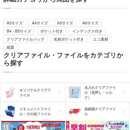
生からビジネスパーソンまで幅広く使え
のノベルティです。
ます。
A3サイズ
A4サイズ
A5サイズ
A6サイズ
B4・B5サイズ
ポケット付き
インデックス付き
クリアファイルバッグ
名刺ポケット付き
エコ素材
紙製
クリアファイル・ファイルをカテゴリか
ら探す
名入れクリアファイ
オリジナルクリアフ
ル（箔押し・シル
ァイル
ク）
ドキュメントファイ
短納期クリアファイ
ル・その他ファイル
ル