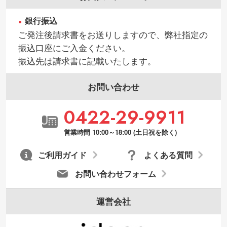
銀行振込
・持っているデータの背景が足りない／塗
ご発注後請求書をお送りしますので、弊社指定の
り足しの作り方が分からない
振込口座にご入金ください。
印刷したいデータが印刷範囲よりも小さい
振込先は請求書に記載いたします。
場合、シンプルな色・柄の背景であれば拡
張が可能です。→
詳しく見る
お問い合わせ
・デザインにQRコードを入れたい／QRコ
0422-29-9911
ードを生成してほしい
URLをご指定いただければ、QRコードを生
営業時間 10:00～18:00 (土日祝を除く)
成いたします。配置のご相談にも応じてい
ます。→
詳しく見る
ご利用ガイド
よくある質問
お問い合わせフォーム
運営会社