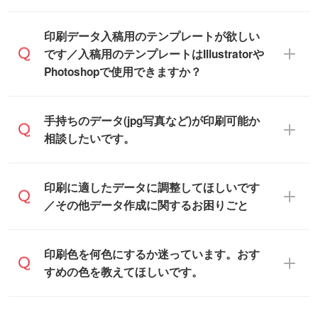
※沖縄・離島は追加日数がかかります。
なので、デザインソフトがなくても安心で
す。
IllustratorやPhotoshop、CLIP STUDIOなどの
印刷データ入稿用のテンプレートが欲しい
デザインソフトでこだわりのデザインを作
です／入稿用のテンプレートはIllustratorや
また、「
データ作成サービス
」もご利用い
成したい方は、
完全データ入稿
がおすすめ
Photoshopで使用できますか？
ただけます。ご希望の文言・書体・印刷色
です。
をお知らせいただければ、弊社にて無料で
「.ai」形式または「.psd」形式で保存し、
デザインデータを1点作成いたします。
一部商品は入稿用テンプレートのご用意が
手持ちのデータ(jpg写真など)が印刷可能か
お見積・ご注文フォームにアップロードし
あります。各商品ページの『印刷方法・テ
相談したいです。
てご入稿ください。
ンプレート』からダウンロードをお願いい
たします。
ご入稿後は経験豊富なスタッフがデータに
印刷に適したデータ・解像度かどうか、担
印刷に適したデータに調整してほしいです
入稿用のテンプレートはPDF形式ですが、
不備がないかチェックし、お客様と確認し
当スタッフが事前に確認いたします。
／その他データ作成に関するお困りごと
IllustratorやPhotoshopで開いてご利用いた
てから印刷に進みますので、ご安心くださ
データはお見積・ご注文・
お問い合わせフ
だけます。詳しい手順は「
入稿テンプレー
い。
ォーム
へ添付いただくか、担当スタッフ宛
トの使い方
」をご確認ください。
データ作成でお困りの際には、担当スタッ
印刷色を何色にするか迷っています。おす
にメールでお送りください。
フがサポートいたしますのでお気軽にご相
すめの色を教えてほしいです。
仕上がりに影響しそうな点もチェックいた
談ください。
しますので、データのご相談だけでもお気
お問い合わせフォーム
や、見積/注文フォー
軽にお問い合わせください。