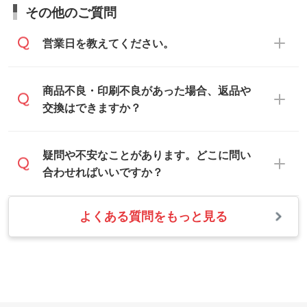
お見積・ご注文・
お問い合わせフォーム
か
ムから添付してお送りください。
その他のご質問
らご相談いただきますと、担当スタッフが
なお、印刷用データの作り方に関する詳細
お客様のご希望や商品の本体色を確認し、
・解像度の低いデータをトレース/調整して
営業日を教えてください。
は、「
完全データ入稿
」をご参照くださ
印刷色をご提案させていただきます。
ほしい
い。
本体色がブラック、ネイビーなど濃色の場
解像度の低い画像や、手書きのイラスト、
合は白色か淡い色の印刷色をおすすめして
営業日は平日の10:00～18:00で、土日祝日
商品不良・印刷不良があった場合、返品や
写真などを、印刷に適したベクターデータ
おります。
はお休みとなります。注文・見積・お問い
交換はできますか？
に変換します。→
詳しく見る
本体色がナチュラルなど淡色の場合、印刷
合わせは、土日祝日でもお送りいただけれ
をくっきりと目立たせたいときは濃い印刷
ば、出社後速やかに対応いたします。
・フルカラーデータを1色に変換してほしい
お手数をお掛けいたしますが、至急担当ス
疑問や不安なことがあります。どこに問い
色が、柔らかい雰囲気にしたいときは淡い
シルク印刷、レーザー彫刻など印刷方法に
タッフまでご連絡ください。商品の状況を
合わせればいいですか？
印刷色が映えます。
あわせて、フルカラーのデータを1色になお
確認し、改めてご案内いたします。
します。→
詳しく見る
また、お選びいただいた印刷色が本体色に
よくある質問をもっと見る
お問い合わせフォームをご利用ください。1
【返品・交換の対象】
合わない場合や仕上がりに影響しそうな場
・1色印刷でグラデーションや濃淡を表現し
営業日以内に担当スタッフよりメールにて
・お届け時に商品が損傷・故障している場
合は、スタッフから別の色をご案内するこ
たい
ご連絡いたします。
合
ともございます。
網点という技法で濃淡を表現することがで
お急ぎの場合はお電話でのご質問も受け付
・ご注文と異なる商品が届いた場合
きます。濃淡の差が分かるデータに調整い
けております。下記電話番号までお問い合
・印刷不良があった場合
たします。→
詳しく見る
わせください。