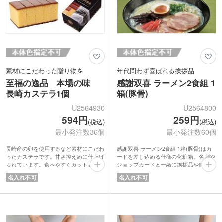
素材にこだわった贈り物を
年代問わず喜ばれる挨拶品
至福の逸品 本場の味
感謝双喜 ラーメン2食組 1
長崎カステラ1個
箱(豚骨)
U2564930
U2564800
594円
259円
(税込)
(税込)
最小発注数36個
最小発注数60個
長崎産の卵を使用するなど素材にこだわ
感謝双喜 ラーメン2食組 1箱(豚骨)はカ
ったカステラです。甘さ控えめに仕上げ
ードを差し込める仕様の化粧箱。名刺や
られています。食べやすくカットされた
ショップカードと一緒に挨拶品や御礼品
状態でのお届け。来客用のお茶菓子やリ
としてお渡しできます。風呂敷に包まれ
名入れ不可
名入れ不可
ラックスタイムのおやつにピッタリで
たプリントパッケージは感謝の気持ちを
す。
より一層伝えられます。化粧箱に書かれ
シックで高級感がある化粧箱に入ってい
た「感謝双喜」の双喜は「感謝と共に、
るので、贈答用や日頃お世話になってい
二重の喜び（慶事）が訪れることを願っ
る方々へ感謝を伝える品として重宝しま
ています」という意味です。
す。
しっかりとしたコシが楽しめる乾麺タイ