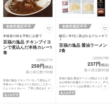
本格派の味を手軽にお家で
幅広い年代に喜ばれるグルメギフ
ト
至福の逸品 チキンブイヨ
至福の逸品 醤油ラーメン
ンで煮込んだ本格カレー1
2食
食
U2562780
U2562770
237円
(税込)
259円
(税込)
最小発注数80個
最小発注数150個
至福の逸品 醤油ラーメン2食はコクと旨
至福の逸品 チキンブイヨンで煮込んだ
みが特長の生麺タイプのラーメン。箱入
本格カレー1食はコクと旨みにこだわっ
りのパッケージはお客様にサッと手渡し
たレトルトカレー。丁寧に煮込まれたビ
できて、大勢の人が集まる展示会の来場
ーフカレーは味と香りに深みがあり、一
名入れ不可
記念品としておすすめです。食品は幅広
名入れ不可
口食べると幸せな気分になります。
い年代に喜ばれる人気のギフトノベルテ
本格派のレトルトカレーはお家で手軽に
ィ。高見えするデザインパッケージで、
お店の味が楽しめると人気!来場記念品
集客の目玉になること間違いなしです。
のノベルティとしても喜ばれています。
非常食としても活躍するので、防災イベ