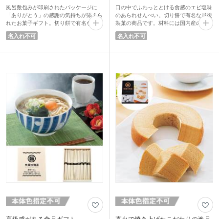
風呂敷包みが印刷されたパッケージに
口の中でふわっととける食感のエビ塩味
「ありがとう」の感謝の気持ちが添えら
のあられせんべい。切り餅で有名な越後
れたお菓子ギフト。切り餅で有名な越後
製菓の商品です。材料には国内産のもち
製菓の商品です。材料には国内産のもち
米を使用しています。
名入れ不可
名入れ不可
米を使用したエビ塩味のあられせんべい
風呂敷包みに「ありがとう」が書かれた
が4袋入っています。口の中でふわっと
パッケージは感謝の気持ちをさり気なく
とける食感がクセになりますよ。
伝えられますよ。商談成立のお礼の品や
幅広い年代に喜ばれ、そのまま渡しても
お得意様に日頃の感謝を表す品として活
見栄えがするギフトノベルティをお探し
躍します。幅広い年代に喜ばれるお手軽
の方におすすめです。
なギフトをお探しの方にピッタリです。
高級感がある食品ギフト
直火で焼き上げたこだわりの逸品