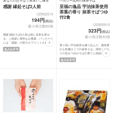
あなたのおそばで末永いご縁を
ヘルシー志向の抹茶そば
感謝 縁起そば2人前
至福の逸品 宇治抹茶使用
茶葉の香り 抹茶そばつゆ
U2562510
付2食
194円
(税込)
U2565910
最小発注数60個
323円
(税込)
感謝 縁起そば2人前は箱に名刺を差せ
最小発注数40個
る、ご挨拶に便利なお蕎麦。パッケージ
には「感謝」の熨斗がプリントされ、あ
香り高い宇治抹茶を練り込んだ、風味豊
りがとうを伝えるツールとして活用いた
名入れ不可
かな乾麺タイプの抹茶そば。讃州こだわ
だけます。
りの旨みつゆがそばの香りと絶妙に調和
天ぷらそばや年越しそば、暑い夏はザル
し、味わいを引き立てます。乾麺なので
そばなど一年中楽しめるお蕎麦。営業訪
名入れ不可
保存にも便利で、いつでも手軽に本格的
問用や、来店記念品などに喜ばれます。
な味を楽しめます。健康志向の方にも嬉
箱の切り込みには名刺以外、サービス券
しいそば。高級感のあるパッケージでイ
や告知チラシなど差してお渡しもできま
ンバウンド向けにもおすすめです。
す。
ご挨拶品としての配布や、人間ドック・
健康診断ご来院時の特典としてもご活用
いただけます。