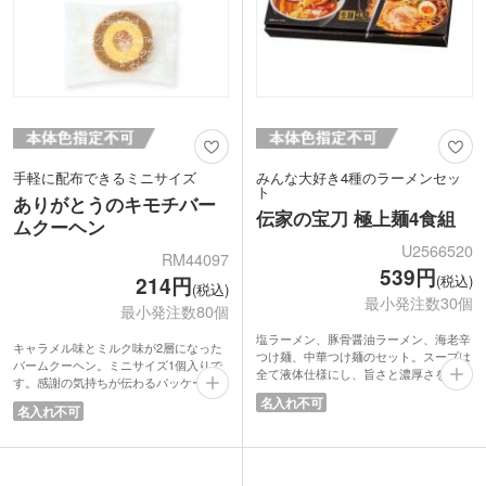
手軽に配布できるミニサイズ
みんな大好き4種のラーメンセッ
ト
ありがとうのキモチバー
伝家の宝刀 極上麺4食組
ムクーヘン
U2566520
RM44097
539円
(税込)
214円
(税込)
最小発注数30個
最小発注数80個
塩ラーメン、豚骨醤油ラーメン、海老辛
キャラメル味とミルク味が2層になった
つけ麺、中華つけ麺のセット。スープは
バームクーヘン。ミニサイズ1個入りで
全て液体仕様にし、旨さと濃厚さを向上
す。感謝の気持ちが伝わるパッケージ入
させました。スープラーメンは細麺、つ
りでそのまま配布できます。
名入れ不可
けラーメンは太麺の生麺。スープは4種
名入れ不可
バームクーヘンは縁起の良い焼き菓子で
を楽しめます。これぞまさに「伝家の宝
有名です。「長く続く幸せや健康」を願
刀」といった逸品です。
う意味合いが強く、引き出物や敬老の日
ラーメン好きにはたまらない贅沢なグル
の贈り物にぴったり。ありがとうの気持
メギフト。お歳暮や年始のご挨拶、贈答