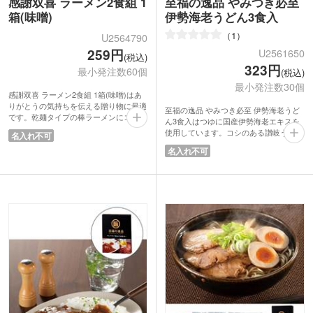
感謝双喜 ラーメン2食組 1
至福の逸品 やみつき必至
箱(味噌)
伊勢海老うどん3食入
1
U2564790
259円
U2561650
(税込)
323円
最小発注数60個
(税込)
最小発注数30個
感謝双喜 ラーメン2食組 1箱(味噌)はあ
りがとうの気持ちを伝える贈り物に最適
至福の逸品 やみつき必至 伊勢海老うど
です。乾麺タイプの棒ラーメンにコクの
ん3食入はつゆに国産伊勢海老エキスを
ある濃厚味噌スープが絡みます。
使用しています。コシのある讃岐うどん
名入れ不可
風呂敷に包まれたプリントが施されてい
は生麺タイプ。茹で時間によって硬めか
名入れ不可
るパッケージはまさに贈り物。名刺やシ
ら柔らかめまで好きな硬さで楽しめま
ョップカードが差し込める仕様になって
す。香り高い伊勢海老の風味はやみつき
います。パッケージに書かれた「感謝双
になるおいしさです。
喜」の双喜は「感謝と共に、二重の喜び
高級食材を活かしたうどんはグルメギフ
（慶事）が訪れることを願っています」
トとして最適。年末年始の挨拶回りやイ
という意味。来店記念や大切なお客様へ
ベントの来場記念品に喜ばれるノベルテ
の挨拶品として喜ばれること間違いなし
ィです。
です。