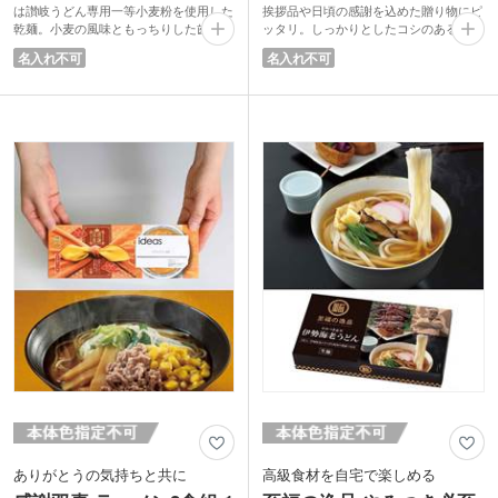
は讃岐うどん専用一等小麦粉を使用した
挨拶品や日頃の感謝を込めた贈り物にピ
乾麺。小麦の風味ともっちりした歯ごた
ッタリ。しっかりとしたコシのある乾麺
えが楽しめます。
タイプの棒ラーメンです。昔ながらの中
名入れ不可
名入れ不可
パッケージには「感謝」の文字と「運命
華そばを堪能できますよ。
向上」の意味がある梅結びの熨斗がデザ
風呂敷に包まれたプリントが施されてい
インされています。うどんで有名な香川
るパッケージには、名刺やショップカー
県では特別な日やお客様のおもてなしに
ドが差し込める切れ込みが入っていま
うどんを振舞うのがしきたり。渡す際に
す。パッケージに書かれた「感謝双喜」
おもてなしの思いと感謝の気持ちを一緒
の文字は「感謝と共に、二重の喜び（慶
に伝えてみてはいかがでしょうか。
事）が訪れることを願っています」とい
パッケージに名刺やショップカードを差
う意味。お得意様へのあいさつ回りやお
し込めるので、ご挨拶品としておすすめ
店の開店祝いなどにおすすめです。
です。
ありがとうの気持ちと共に
高級食材を自宅で楽しめる