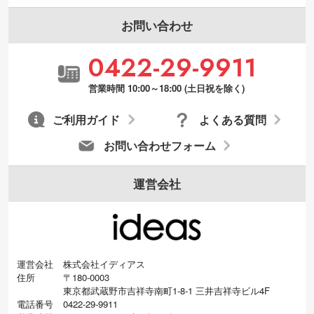
張が可能です。→
詳しく見る
お問い合わせ
・デザインにQRコードを入れたい／QRコ
0422-29-9911
ードを生成してほしい
URLをご指定いただければ、QRコードを生
営業時間 10:00～18:00 (土日祝を除く)
成いたします。配置のご相談にも応じてい
ます。→
詳しく見る
ご利用ガイド
よくある質問
お問い合わせフォーム
運営会社
運営会社
株式会社イディアス
住所
〒180-0003
東京都武蔵野市吉祥寺南町1-8-1 三井吉祥寺ビル4F
電話番号
0422-29-9911