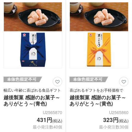
ちを伝えたい場面での配布にいかがでし
品として喜ばれますよ。
ょうか。
幅広い年齢に喜ばれる食品ギフト
喜ばれるギフトをお手軽価格で
越後製菓 感謝のお菓子～
越後製菓 感謝のお菓子～
ありがとう～(青色)
ありがとう～(黄色)
U2565870
U2565860
431円
323円
(税込)
(税込)
最小発注数40個
最小発注数30個