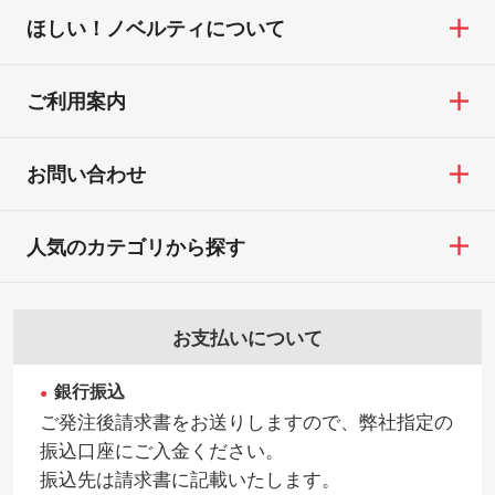
※印刷不良は原則として“再印刷”でご対応さ
ほしい！ノベルティについて
せていただいております。
・コーポレートカラーを使って印刷したい
TEL：0422-29-9911 営業時間10:00～
※詳しくは「
商品の良品基準について
」をご
／印刷色にこだわりがある
18:00(土日祝日除く)
覧ください。
DIC・PANTONEなどのカラーチップの指定
ご利用案内
お問い合わせフォームはこちら
や、現物支給による色指定も承っておりま
【返品・交換ができない場合】
す。→
詳しく見る
・お客様の元で商品を加工された場合、ま
お問い合わせ
たは商品が破損した場合
・背景がある画像からキャラクター部分だ
・商品到着後7日以上経過している場合
けを使いたいです
人気のカテゴリから探す
・お客様のご都合による返品・交換依頼(商
シンプルな背景のデータや、使いたいキャ
品・色・数量などの注文間違い等)
ラクター部分の輪郭がはっきりしているデ
ータは切り抜き処理が可能です。→
詳しく
お支払いについて
見る
銀行振込
・持っているデータの背景が足りない／塗
ご発注後請求書をお送りしますので、弊社指定の
り足しの作り方が分からない
振込口座にご入金ください。
印刷したいデータが印刷範囲よりも小さい
振込先は請求書に記載いたします。
場合、シンプルな色・柄の背景であれば拡