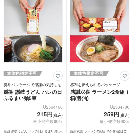
プの棒ラーメンは年代問わず好まれる
品。営業ツールとして多くのお客様に喜
ばれますよ。
熨斗パッケージで感謝の気持ちを
感謝を伝えられるパッケージ
感謝 讃岐うどん ハレの日
感謝双喜 ラーメン2食組 1
ふるまい麺5束
箱(醤油)
U2564160
U2564780
215円
259円
(税込)
(税込)
最小発注数60個
最小発注数60個
感謝 讃岐うどん ハレの日ふるまい麺5束
感謝双喜 ラーメン2食組 1箱(醤油)はご