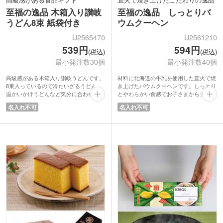
至福の逸品 木箱入り讃岐
至福の逸品 しっとりバ
うどん8束 紙袋付き
ウムクーヘン
U2565470
U2561210
539円
594円
(税込)
(税込)
最小発注数30個
最小発注数40個
高級感がある木箱入り讃岐うどんです。
材料に北海道の牛乳を使用した直火で焼
8束入っているので冷たいざるうどん、
き上げたバウムクーヘンです。しっとり
温かいかけうどんなど気分に合わせて食
とやわらかい食感でお子さまからシニア
べ方を楽しめます。乾麺タイプだからお
層まで幅広い年代に喜ばれます。
名入れ不可
名入れ不可
好みの硬さに調節できるのも魅力です。
バウムクーヘンには「幸せが長く続きま
のど越しがよく、コシのある讃岐うどん
すように」というお菓子言葉がありま
は幅広い年齢の方に喜んでもらえます
す。特別なギフトでお渡しすると喜ばれ
よ。
ますよ。高級感のある化粧箱に入ってい
持ち帰り用の専用紙袋も付いているので
るので、自動車や保険の成約記念にもお
贈答用ギフトに活躍します。お得意先へ
すすめです。
の挨拶や成約記念品におすすめの食品ギ
フトです。