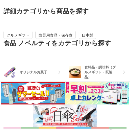
ントや食品備蓄のキャンペーンで配るの
詳細カテゴリから商品を探す
もおすすめです。
グルメギフト
防災用食品・保存食
日本製
食品 ノベルティをカテゴリから探す
食料品・調味料（グ
オリジナルお菓子
ルメギフト・既製
品）