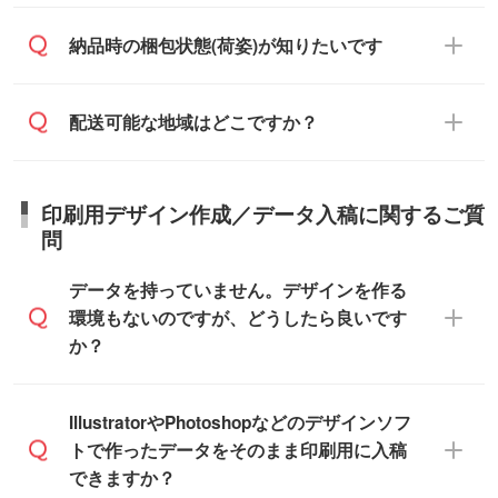
む)
相談ください。
らせください。
ご入金確認後、1～2営業日で出荷いたし
ご入金確認後に在庫を確保し、注文確定の
納品時の梱包状態(荷姿)が知りたいです
在庫状況や印刷スケジュールを確認のう
ます。
ご連絡を致します。ご入金いただくまで在
え、対応が可能かご案内いたします。
庫の確保はできかねますので予めご了承く
また、お急ぎで印刷をご希望の場合は、最
納期は商品や数量、印刷方法、ご納品場
商品によって異なります。各ページにある
配送可能な地域はどこですか？
ださい。
短5営業日で出荷可能な商品もご用意してお
所、在庫の有無によって異なります。正確
商品詳細の荷姿欄をご確認ください。
ります。>>
対象商品はこちら
な日程はスタッフまでお問い合わせくださ
【箱入り】 商品がひとつずつ箱に入って
※最短出荷日は商品によって異なります。各
い。
日本全国へお届けが可能です。なお、海外
います。(白箱、化粧箱、ブリスターパック
印刷用デザイン作成／データ入稿に関するご質
商品ページにてご確認ください
への直接納品は行っておりませんので予め
など)
問
また、商品ページ内の「出荷までのスケジ
ご了承ください。
【袋入り】 商品がひとつずつ袋に入って
ュール」に注文予定日をご入力いただく
います。(透明袋、デザイン袋など)
データを持っていません。デザインを作る
と、おおよその締切日や出荷目安をご確認
【個包装なし】 個包装がされていない状
環境もないのですが、どうしたら良いです
いただけます。
態で納品します。
か？
商品在庫や印刷ラインを確保するために
※化粧箱から白箱への入れ替えや、オリジナ
も、商品が決まりましたらお早めのご発注
ル箱の作成は原則承っておりません。
をお願いいたします。
無料の「
デザインシミュレーター
」を使え
IllustratorやPhotoshopなどのデザインソフ
ば、PCやスマホから簡単にデザインを作成
トで作ったデータをそのまま印刷用に入稿
※土日祝日を除く営業日換算です。
できます。スタンプやテンプレートも豊富
できますか？