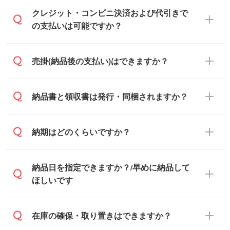
通常、翌営業日までにお送りしておりま
クレジット・コンビニ決済および代引きで
す。混雑状況によっては、お時間をいただ
の支払いは可能ですか？
くこともございます。予めご了承くださ
い。土日祝日にご依頼いただいた場合は、
銀行振込のみのご対応となります。
売掛(納品後の支払い)はできますか？
翌営業日以降のご連絡となります。
基本的には先入金をお願いしております
納品書と領収書は発行・同梱されますか？
が、自治体・行政機関・学校・病院・上場
企業様 などの場合は、月末締め翌月末払い
納品書・領収書は ご依頼をいただいた場合
納期はどのくらいですか？
に対応可能です。
のみ発行しております。商品への同梱はし
ておらず、通常はPDFデータをメール添付
また、卒業・卒園記念品で対策委員会や個
・印刷する場合(500個程度)
納品日を指定できますか？/早めに納品して
でお送りします。
人様からご注文いただく場合でも、お支払
ご入金、イメージ画像の校了から約2週間
ほしいです
原本の郵送をご希望の場合は、担当スタッ
い元が学校や幼稚園・保育園であれば、同
～2週間半でご納品いたします。
フまたは注文フォームの『ご注文に関する
様の条件でご対応できる場合がございま
備考欄』よりお知らせください。
す。
ご希望の納期がある場合は、お問い合わ
在庫の確保・取り置きはできますか？
・商品のみ注文する場合(サンプル購入を含
ご希望の際は担当スタッフまでお気軽にご
せ・お見積もり・ご注文時にその旨をお知