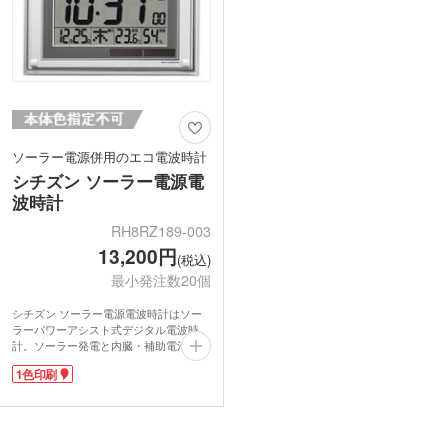
ソーラー電源併用のエコ電波時計
シチズン ソーラー電源電
波時計
RH8RZ189-003
13,200円
(税込)
最小発注数20個
シチズン ソーラー電源電波時計はソー
ラーパワーアシスト式デジタル電波時
計。ソーラー発電と内臓・補助電池の使
用で電池の長寿命化を図っています。身
1色印刷
近なエコ・SDGsの取組みに。壁置き兼
用で文字が大きく、遠くからも時間を確
認できます。温度・湿度・カレンダー表
示付き。
正面に1色印刷が可能です。華やかな有