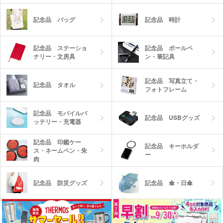
記念品 バッグ
記念品 時計
記念品 ステーショ
記念品 ボールペ
ナリー・文房具
ン・筆記具
記念品 写真立て・
記念品 タオル
フォトフレーム
記念品 モバイルバ
記念品 USBグッズ
ッテリー・充電器
記念品 印鑑ケー
記念品 キーホルダ
ス・ネームペン・朱
ー
肉
記念品 防災グッズ
記念品 傘・日傘