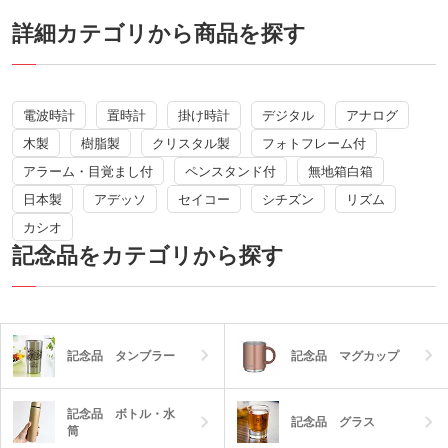
名ブランドの高級電波時計。周年記念品
や創立・竣工記念品など、想いのこもっ
詳細カテゴリから商品を探す
た特別な贈り物にピッタリです。
電波時計
置時計
掛け時計
デジタル
アナログ
木製
樹脂製
クリスタル製
フォトフレーム付
アラーム・目覚まし付
ペンスタンド付
無地箱白箱
日本製
アデッソ
セイコー
シチズン
リズム
カシオ
記念品をカテゴリから探す
記念品 タンブラー
記念品 マグカップ
記念品 ボトル・水
記念品 グラス
筒