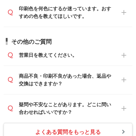
ォーム
へ添付いただくか、担当スタッフ宛
トの使い方
」をご確認ください。
データ作成でお困りの際には、担当スタッ
印刷色を何色にするか迷っています。おす
にメールでお送りください。
フがサポートいたしますのでお気軽にご相
すめの色を教えてほしいです。
仕上がりに影響しそうな点もチェックいた
談ください。
しますので、データのご相談だけでもお気
お問い合わせフォーム
や、見積/注文フォー
軽にお問い合わせください。
お見積・ご注文・
お問い合わせフォーム
か
ムから添付してお送りください。
その他のご質問
らご相談いただきますと、担当スタッフが
なお、印刷用データの作り方に関する詳細
お客様のご希望や商品の本体色を確認し、
・解像度の低いデータをトレース/調整して
営業日を教えてください。
は、「
完全データ入稿
」をご参照くださ
印刷色をご提案させていただきます。
ほしい
い。
本体色がブラック、ネイビーなど濃色の場
解像度の低い画像や、手書きのイラスト、
合は白色か淡い色の印刷色をおすすめして
営業日は平日の10:00～18:00で、土日祝日
商品不良・印刷不良があった場合、返品や
写真などを、印刷に適したベクターデータ
おります。
はお休みとなります。注文・見積・お問い
交換はできますか？
に変換します。→
詳しく見る
本体色がナチュラルなど淡色の場合、印刷
合わせは、土日祝日でもお送りいただけれ
をくっきりと目立たせたいときは濃い印刷
ば、出社後速やかに対応いたします。
・フルカラーデータを1色に変換してほしい
お手数をお掛けいたしますが、至急担当ス
疑問や不安なことがあります。どこに問い
色が、柔らかい雰囲気にしたいときは淡い
シルク印刷、レーザー彫刻など印刷方法に
タッフまでご連絡ください。商品の状況を
合わせればいいですか？
印刷色が映えます。
あわせて、フルカラーのデータを1色になお
確認し、改めてご案内いたします。
します。→
詳しく見る
また、お選びいただいた印刷色が本体色に
よくある質問をもっと見る
お問い合わせフォームをご利用ください。1
【返品・交換の対象】
合わない場合や仕上がりに影響しそうな場