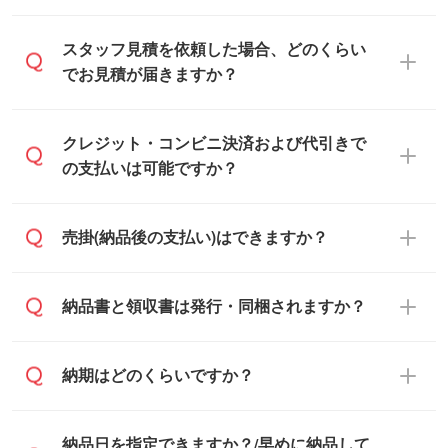
可能です。見積・注文フォームにて『ゲス
スタッフ見積を依頼した場合、どのくらい
トのまま進む』ボタンからお進みのうえ、
でお見積が届きますか？
ご依頼ください。
通常、翌営業日までにお送りしておりま
クレジット・コンビニ決済および代引きで
す。混雑状況によっては、お時間をいただ
の支払いは可能ですか？
くこともございます。予めご了承くださ
い。土日祝日にご依頼いただいた場合は、
銀行振込のみのご対応となります。
売掛(納品後の支払い)はできますか？
翌営業日以降のご連絡となります。
基本的には先入金をお願いしております
納品書と領収書は発行・同梱されますか？
が、自治体・行政機関・学校・病院・上場
企業様 などの場合は、月末締め翌月末払い
納品書・領収書は ご依頼をいただいた場合
納期はどのくらいですか？
に対応可能です。
のみ発行しております。商品への同梱はし
ておらず、通常はPDFデータをメール添付
また、卒業・卒園記念品で対策委員会や個
・印刷する場合(500個程度)
納品日を指定できますか？/早めに納品して