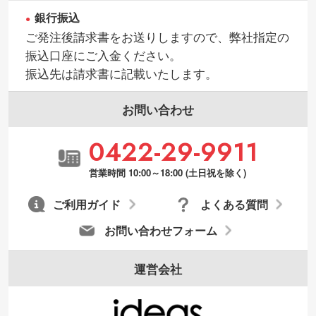
銀行振込
・持っているデータの背景が足りない／塗
ご発注後請求書をお送りしますので、弊社指定の
り足しの作り方が分からない
振込口座にご入金ください。
印刷したいデータが印刷範囲よりも小さい
振込先は請求書に記載いたします。
場合、シンプルな色・柄の背景であれば拡
張が可能です。→
詳しく見る
お問い合わせ
・デザインにQRコードを入れたい／QRコ
0422-29-9911
ードを生成してほしい
URLをご指定いただければ、QRコードを生
営業時間 10:00～18:00 (土日祝を除く)
成いたします。配置のご相談にも応じてい
ます。→
詳しく見る
ご利用ガイド
よくある質問
お問い合わせフォーム
運営会社