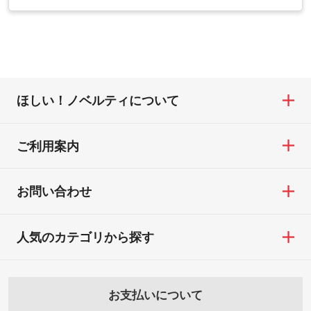
・1色印刷でグラデーションや濃淡を表現し
営業日以内に担当スタッフよりメールにて
・お届け時に商品が損傷・故障している場
合は、スタッフから別の色をご案内するこ
たい
ご連絡いたします。
合
ともございます。
網点という技法で濃淡を表現することがで
お急ぎの場合はお電話でのご質問も受け付
・ご注文と異なる商品が届いた場合
きます。濃淡の差が分かるデータに調整い
けております。下記電話番号までお問い合
・印刷不良があった場合
たします。→
詳しく見る
わせください。
※印刷不良は原則として“再印刷”でご対応さ
ほしい！ノベルティについて
せていただいております。
・コーポレートカラーを使って印刷したい
TEL：0422-29-9911 営業時間10:00～
※詳しくは「
商品の良品基準について
」をご
／印刷色にこだわりがある
18:00(土日祝日除く)
覧ください。
DIC・PANTONEなどのカラーチップの指定
ご利用案内
お問い合わせフォームはこちら
や、現物支給による色指定も承っておりま
【返品・交換ができない場合】
す。→
詳しく見る
・お客様の元で商品を加工された場合、ま
お問い合わせ
たは商品が破損した場合
・背景がある画像からキャラクター部分だ
・商品到着後7日以上経過している場合
けを使いたいです
人気のカテゴリから探す
・お客様のご都合による返品・交換依頼(商
シンプルな背景のデータや、使いたいキャ
品・色・数量などの注文間違い等)
ラクター部分の輪郭がはっきりしているデ
ータは切り抜き処理が可能です。→
詳しく
お支払いについて
見る