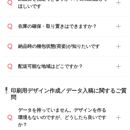
でお送りします。
人様からご注文いただく場合でも、お支払
ご入金、イメージ画像の校了から約2週間
ほしいです
原本の郵送をご希望の場合は、担当スタッ
い元が学校や幼稚園・保育園であれば、同
～2週間半でご納品いたします。
フまたは注文フォームの『ご注文に関する
様の条件でご対応できる場合がございま
備考欄』よりお知らせください。
す。
ご希望の納期がある場合は、お問い合わ
在庫の確保・取り置きはできますか？
・商品のみ注文する場合(サンプル購入を含
ご希望の際は担当スタッフまでお気軽にご
せ・お見積もり・ご注文時にその旨をお知
む)
相談ください。
らせください。
ご入金確認後、1～2営業日で出荷いたし
ご入金確認後に在庫を確保し、注文確定の
納品時の梱包状態(荷姿)が知りたいです
在庫状況や印刷スケジュールを確認のう
ます。
ご連絡を致します。ご入金いただくまで在
え、対応が可能かご案内いたします。
庫の確保はできかねますので予めご了承く
また、お急ぎで印刷をご希望の場合は、最
納期は商品や数量、印刷方法、ご納品場
商品によって異なります。各ページにある
配送可能な地域はどこですか？
ださい。
短5営業日で出荷可能な商品もご用意してお
所、在庫の有無によって異なります。正確
商品詳細の荷姿欄をご確認ください。
ります。>>
対象商品はこちら
な日程はスタッフまでお問い合わせくださ
【箱入り】 商品がひとつずつ箱に入って
※最短出荷日は商品によって異なります。各
い。
日本全国へお届けが可能です。なお、海外
います。(白箱、化粧箱、ブリスターパック
印刷用デザイン作成／データ入稿に関するご質
商品ページにてご確認ください
への直接納品は行っておりませんので予め
など)
問
また、商品ページ内の「出荷までのスケジ
ご了承ください。
【袋入り】 商品がひとつずつ袋に入って
ュール」に注文予定日をご入力いただく
います。(透明袋、デザイン袋など)
データを持っていません。デザインを作る
と、おおよその締切日や出荷目安をご確認
【個包装なし】 個包装がされていない状
環境もないのですが、どうしたら良いです
いただけます。
態で納品します。
か？
商品在庫や印刷ラインを確保するために