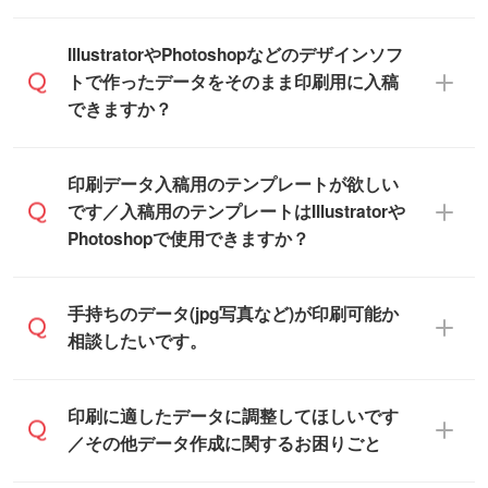
※化粧箱から白箱への入れ替えや、オリジナ
も、商品が決まりましたらお早めのご発注
ル箱の作成は原則承っておりません。
をお願いいたします。
無料の「
デザインシミュレーター
」を使え
IllustratorやPhotoshopなどのデザインソフ
ば、PCやスマホから簡単にデザインを作成
トで作ったデータをそのまま印刷用に入稿
※土日祝日を除く営業日換算です。
できます。スタンプやテンプレートも豊富
できますか？
※沖縄・離島は追加日数がかかります。
なので、デザインソフトがなくても安心で
す。
IllustratorやPhotoshop、CLIP STUDIOなどの
印刷データ入稿用のテンプレートが欲しい
デザインソフトでこだわりのデザインを作
です／入稿用のテンプレートはIllustratorや
また、「
データ作成サービス
」もご利用い
成したい方は、
完全データ入稿
がおすすめ
Photoshopで使用できますか？
ただけます。ご希望の文言・書体・印刷色
です。
をお知らせいただければ、弊社にて無料で
「.ai」形式または「.psd」形式で保存し、
デザインデータを1点作成いたします。
一部商品は入稿用テンプレートのご用意が
手持ちのデータ(jpg写真など)が印刷可能か
お見積・ご注文フォームにアップロードし
あります。各商品ページの『印刷方法・テ
相談したいです。
てご入稿ください。
ンプレート』からダウンロードをお願いい
たします。
ご入稿後は経験豊富なスタッフがデータに
印刷に適したデータ・解像度かどうか、担
印刷に適したデータに調整してほしいです
入稿用のテンプレートはPDF形式ですが、
不備がないかチェックし、お客様と確認し
当スタッフが事前に確認いたします。
／その他データ作成に関するお困りごと
IllustratorやPhotoshopで開いてご利用いた
てから印刷に進みますので、ご安心くださ
データはお見積・ご注文・
お問い合わせフ
だけます。詳しい手順は「
入稿テンプレー
い。