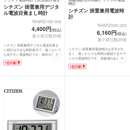
時計
シチズン 掛置兼用デジタ
シチズン 掛置兼用電波時
ル電波目覚まし時計
計
RH8RZ188-006
RH8RZ096-023
4,400円
(税込)
6,160円
(税込)
最小発注数20個
最小発注数20個
シチズン 掛置兼用デジタル電波目覚ま
シチズン 掛置兼用電波時計は文字が大
し時計は大きな時刻表示で、遠くからで
きく、遠くからでも時間が確認できるデ
も見やすい電波時計です。操作ボタンは
ジタル電波時計です。高級感のあるシル
裏面に配置してあり、スッキリしたデザ
1色印刷
バーと薄茶木目のデザインで、極上品の
インになっています。玄関先・病院など
1色印刷
仕上がりに。正面と裏面電池蓋に1色印
の施設の受付で使いやすい掛け置き兼
刷が可能です。信頼の有名ブランド時計
用。温度・湿度・カレンダー・六曜表示
は記念品におすすめです。開業記念品や
も付いています。
周年記念品など特別なシーンで活躍しま
正面と裏面電池蓋に1色印刷が可能で
す。
す。名入れ部分が目立ちやすいので、周
オフィスや受付で使いやすい、掛置兼用
年記念品・卒業記念品など特別なシーン
タイプ。温度・湿度・カレンダー表示付
の贈り物におすすめです。
きです。