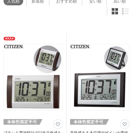
人気
順
新着順
おすすめ順
安い順
高い順
ブランド電波時計で記念品作成を
高級感ある木目調デザインの電波